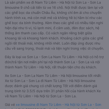
Là sản phẩm xe đi Nam Từ Liêm - Hà Nội từ Sơn La - Sơn La
limousine 9 chỗ cải tiến từ xe 16 chỗ. Nội thất được làm lại với
các ghế bọc da chuẩn Châu Âu, không chỉ êm ái cho chuyến
hành trình xa, mà còn mát mẻ và không hề bị hầm bí như các
ghế bọc da bình thường. Kèm theo các ghế có nhiều tiện nghi
hiện đại như ti-vi, tủ lạnh mini, ổ cắm usb, đèn đọc sách, hệ
thống âm thanh cao cấp. Có vách ngăn riêng biệt giữa
khoang lái và khoang hành khách. Khoảng cách giữa các ghế
ngồi rất thoải mái, không nhồi nhét. Luôn đáp ứng được nhu
cầu về sang trọng, thoải mái và tiện nghi trong việc di chuyển.
Đây là loại xe Sơn La - Sơn La Nam Từ Liêm - Hà Nội có hỗ trợ
đón/trả tận nơi miễn phí tại nội thành Sơn La - Sơn La và nội
thành Nam Từ Liêm - Hà Nội, rất thuận tiện cho du khách.
Xe Sơn La - Sơn La Nam Từ Liêm - Hà Nội limousine tốt nhất:
Xe từ Sơn La - Sơn La đi Nam Từ Liêm - Hà Nội limousine
được đánh giá chung có chất lượng Tốt với điểm đánh giá
trung bình từ 3.5/5 dựa trên 31 phản hồi của hành khách Xe
về Nam Từ Liêm - Hà Nội từ Sơn La - Sơn La.
Giá vé
xe limousine đi Nam Từ Liêm - Hà Nội từ Sơn La - Sơn