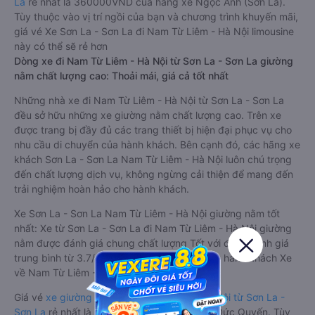
La
rẻ nhất là 360000VND của hãng xe Ngọc Anh (Sơn La).
Tùy thuộc vào vị trí ngồi của bạn và chương trình khuyến mãi,
giá vé Xe Sơn La - Sơn La đi Nam Từ Liêm - Hà Nội limousine
này có thể sẽ rẻ hơn
Dòng xe đi Nam Từ Liêm - Hà Nội từ Sơn La - Sơn La giường
nằm chất lượng cao: Thoải mái, giá cả tốt nhất
Những nhà xe đi Nam Từ Liêm - Hà Nội từ Sơn La - Sơn La
đều sở hữu những xe giường nằm chất lượng cao. Trên xe
được trang bị đầy đủ các trang thiết bị hiện đại phục vụ cho
nhu cầu di chuyển của hành khách. Bên cạnh đó, các hãng xe
khách Sơn La - Sơn La Nam Từ Liêm - Hà Nội luôn chú trọng
đến chất lượng dịch vụ, không ngừng cải thiện để mang đến
trải nghiệm hoàn hảo cho hành khách.
Xe Sơn La - Sơn La Nam Từ Liêm - Hà Nội giường nằm tốt
nhất: Xe từ Sơn La - Sơn La đi Nam Từ Liêm - Hà Nội giường
nằm được đánh giá chung chất lượng Tốt với điểm đánh giá
trung bình từ 3.7/5 dựa trên 53 phản hồi của hành khách Xe
về Nam Từ Liêm - Hà Nội từ Sơn La - Sơn La.
Giá vé
xe giường nằm đi Nam Từ Liêm - Hà Nội từ Sơn La -
Sơn La
rẻ nhất là 300000VND của hãng xe Đức Quyến. Tùy