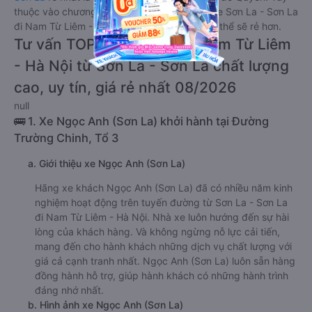
thuộc vào chương trình khuyến mãi, giá vé Xe Sơn La - Sơn La
đi Nam Từ Liêm - Hà Nội giường nằm này có thể sẽ rẻ hơn.
Tư vấn TOP 5 xe khách đi Nam Từ Liêm
- Hà Nội từ Sơn La - Sơn La chất lượng
cao, uy tín, giá rẻ nhất 08/2026
null
🚌 1. Xe Ngọc Anh (Sơn La) khởi hành tại Đường
Trường Chinh, Tổ 3
a. Giới thiệu xe Ngọc Anh (Sơn La)
Hãng xe khách Ngọc Anh (Sơn La) đã có nhiều năm kinh
nghiệm hoạt động trên tuyến đường từ Sơn La - Sơn La
đi Nam Từ Liêm - Hà Nội. Nhà xe luôn hướng đến sự hài
lòng của khách hàng. Và không ngừng nỗ lực cải tiến,
mang đến cho hành khách những dịch vụ chất lượng với
giá cả cạnh tranh nhất. Ngọc Anh (Sơn La) luôn sẵn hàng
đồng hành hỗ trợ, giúp hành khách có những hành trình
đáng nhớ nhất.
b. Hình ảnh xe Ngọc Anh (Sơn La)