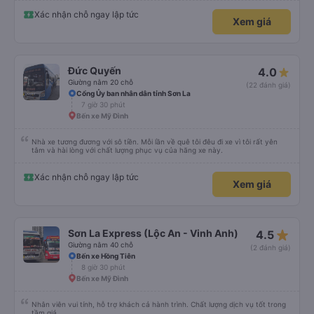
Xác nhận chỗ ngay lập tức
Xem giá
Đức Quyến
4.0
Giường nằm 20 chỗ
(22 đánh giá)
Cổng Ủy ban nhân dân tỉnh Sơn La
7 giờ 30 phút
Bến xe Mỹ Đình
Nhà xe tương đương với sô tiền. Mỗi lần về quê tôi đêu đi xe vì tôi rất yên
tâm và hài lòng với chất lượng phục vụ của hãng xe này.
Xác nhận chỗ ngay lập tức
Xem giá
star_rate
Sơn La Express (Lộc An - Vinh Anh)
4.5
Giường nằm 40 chỗ
(2 đánh giá)
Bến xe Hồng Tiên
8 giờ 30 phút
Bến xe Mỹ Đình
Nhân viên vui tính, hỗ trợ khách cả hành trình. Chất lượng dịch vụ tốt trong
tầm giá