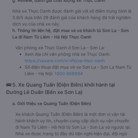
g. Review, đánh giá chất lượng xe Thực Oanh
Nhà xe Thực Oanh được đánh giá với số điểm trung bình là
3.8/5 dựa trên 29 đánh giá của khách hàng đã trải nghiệm
dịch vụ của nhà xe này.
h. Thông tin liên hệ, đặt mua vé xe khách từ Sơn La - Sơn
La đi Nam Từ Liêm - Hà Nội Thực Oanh
Văn phòng xe Thực Oanh ở Sơn La - Sơn La:
Xem địa chỉ văn phòng nhà xe Thực Oanh:
https://vexere.com/vi-VN/xe-thuc-oanh
Số điện thoại đặt mua vé xe Sơn La - Sơn La Nam Từ
Liêm - Hà Nội:
1900 888684
🚌 5. Xe Quang Tuấn (Điện Biên) khởi hành tại
Đường Lê Duẩn (Bến xe Sơn La)
a. Giới thiệu xe Quang Tuấn (Điện Biên)
Xe khách Quang Tuấn (Điện Biên) là một đơn vị vận tải
hành khách uy tín, chuyên cung cấp dịch vụ vận chuyển
đi Nam Từ Liêm - Hà Nội từ Sơn La - Sơn La và ngược lại.
Nhà xe được trang bị đầy đủ tiện nghi hiện đại, đội ngũ