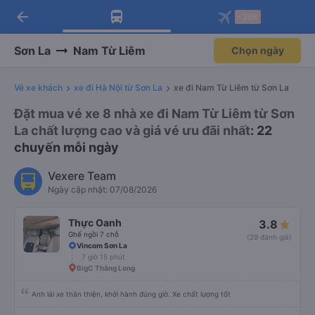
arrow_back
Tải app Vexere ngay!
Tải app Vexere
-30k
Mở app
Mở app
Nhận ưu đãi thành viên độc
-30k/ghế khi đặt vé máy bay qua
quyền
app
Sơn La
Nam Từ Liêm
Chọn ngày
Vé xe khách
xe đi Hà Nội từ Sơn La
xe đi Nam Từ Liêm từ Sơn La
Đặt mua vé xe 8 nhà xe đi Nam Từ Liêm từ Sơn
La chất lượng cao và giá vé ưu đãi nhất
: 22
chuyến mỗi ngày
Vexere Team
Ngày cập nhật: 07/08/2026
Thực Oanh
3.8
Ghế ngồi 7 chỗ
(29 đánh giá)
Vincom Sơn La
7 giờ 15 phút
BigC Thăng Long
Anh lái xe thân thiện, khởi hành đúng giờ. Xe chất lượng tốt