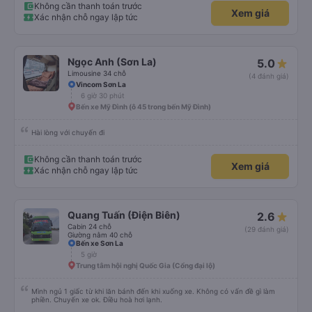
Không cần thanh toán trước
Xem giá
Xác nhận chỗ ngay lập tức
Ngọc Anh (Sơn La)
5.0
Limousine 34 chỗ
(4 đánh giá)
Vincom Sơn La
6 giờ 30 phút
Bến xe Mỹ Đình (ô 45 trong bến Mỹ Đình)
Hài lòng với chuyến đi
Không cần thanh toán trước
Xem giá
Xác nhận chỗ ngay lập tức
Quang Tuấn (Điện Biên)
2.6
Cabin 24 chỗ
(29 đánh giá)
Giường nằm 40 chỗ
Bến xe Sơn La
5 giờ
Trung tâm hội nghị Quốc Gia (Cổng đại lộ)
Mình ngủ 1 giấc từ khi lăn bánh đến khi xuống xe. Không có vấn đề gì làm
phiền. Chuyến xe ok. Điều hoà hơi lạnh.