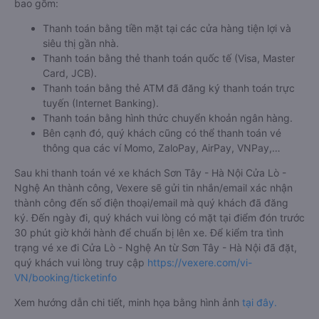
bao gồm:
Thanh toán bằng tiền mặt tại các cửa hàng tiện lợi và
siêu thị gần nhà.
Thanh toán bằng thẻ thanh toán quốc tế (Visa, Master
Card, JCB).
Thanh toán bằng thẻ ATM đã đăng ký thanh toán trực
tuyến (Internet Banking).
Thanh toán bằng hình thức chuyển khoản ngân hàng.
Bên cạnh đó, quý khách cũng có thể thanh toán vé
thông qua các ví Momo, ZaloPay, AirPay, VNPay,…
Sau khi thanh toán vé xe khách Sơn Tây - Hà Nội Cửa Lò -
Nghệ An thành công, Vexere sẽ gửi tin nhắn/email xác nhận
thành công đến số điện thoại/email mà quý khách đã đăng
ký. Đến ngày đi, quý khách vui lòng có mặt tại điểm đón trước
30 phút giờ khởi hành để chuẩn bị lên xe. Để kiểm tra tình
trạng vé xe đi Cửa Lò - Nghệ An từ Sơn Tây - Hà Nội đã đặt,
quý khách vui lòng truy cập
https://vexere.com/vi-
VN/booking/ticketinfo
Xem hướng dẫn chi tiết, minh họa bằng hình ảnh
tại đây.