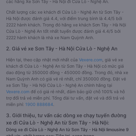
các hãng Xe Sơn Tây - Hà Nội đi Cửa Lò - Nghệ An.
Chất lượng các xe khách đi Cửa Lò - Nghệ An từ Sơn Tây -
Hà Nội được đánh giá 4.4, với điểm trung bình là 4.4/5 bởi
2222 hành khách. Trong đó hãng xe khách Sơn Tây - Hà Nội
Cửa Lò - Nghệ An tốt nhất tuyến được đánh giá 4.4/5 bởi
2222 hành khách là nhà xe Nam Quỳnh Anh.
2. Giá vé xe Sơn Tây - Hà Nội Cửa Lò - Nghệ An
Hiện tại, theo cập nhật mới nhất của
Vexere.com
, giá vé xe
khách đi Cửa Lò - Nghệ An từ Sơn Tây - Hà Nội có mức giá
dao động từ 350000 đồng - 450000 đồng. Trong đó, nhà xe
Nam Quỳnh Anh có giá vé rẻ nhất, chỉ 350000 đồng. Đặt vé
xe Sơn Tây - Hà Nội Cửa Lò - Nghệ An chính hãng tại
Vexere.com
để có giá rẻ nhất, đảm bảo giữ chỗ 100% và hỗ
trợ đổi trả vé miễn phí. Tổng đài tư vấn, đặt vé và đổi trả vé
miễn phí:
1900 888684
.
3. Giới thiệu, tư vấn các dòng xe chạy tuyến đường
xe đi Cửa Lò - Nghệ An từ Sơn Tây - Hà Nội:
Dòng xe đi Cửa Lò - Nghệ An từ Sơn Tây - Hà Nội limousine 9
chỗ vip, chất lượng cao: Tiện lợi, sang trọng