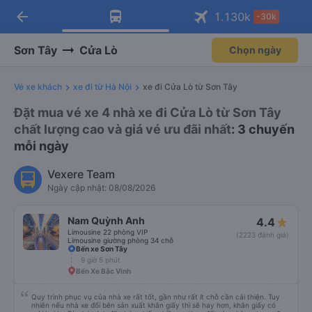
arrow_back
Tải app Vexere ngay!
Tải app Vexere
1.130
k
-30k
Mở app
Mở app
Nhận ưu đãi thành viên độc
-30k/ghế khi đặt vé máy bay qua
quyền
app
Sơn Tây
Cửa Lò
Chọn ngày
Vé xe khách
xe đi từ Hà Nội
xe đi Cửa Lò từ Sơn Tây
Đặt mua vé xe 4 nhà xe đi Cửa Lò từ Sơn Tây
chất lượng cao và giá vé ưu đãi nhất
: 3 chuyến
mỗi ngày
Vexere Team
Ngày cập nhật: 08/08/2026
Nam Quỳnh Anh
4.4
Limousine 22 phòng VIP
(2223 đánh giá)
Limousine giường phòng 34 chỗ
Bến xe Sơn Tây
9 giờ 5 phút
Bến Xe Bắc Vinh
Quy trình phục vụ của nhà xe rất tốt, gần như rất ít chỗ cần cải thiện. Tuy
nhiên nếu nhà xe đổi bên sản xuất khăn giấy thì sẽ hay hơn, khăn giấy có