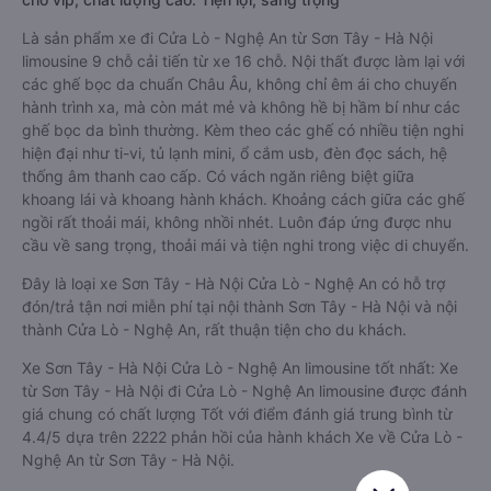
Là sản phẩm xe đi Cửa Lò - Nghệ An từ Sơn Tây - Hà Nội
limousine 9 chỗ cải tiến từ xe 16 chỗ. Nội thất được làm lại với
các ghế bọc da chuẩn Châu Âu, không chỉ êm ái cho chuyến
hành trình xa, mà còn mát mẻ và không hề bị hầm bí như các
ghế bọc da bình thường. Kèm theo các ghế có nhiều tiện nghi
hiện đại như ti-vi, tủ lạnh mini, ổ cắm usb, đèn đọc sách, hệ
thống âm thanh cao cấp. Có vách ngăn riêng biệt giữa
khoang lái và khoang hành khách. Khoảng cách giữa các ghế
ngồi rất thoải mái, không nhồi nhét. Luôn đáp ứng được nhu
cầu về sang trọng, thoải mái và tiện nghi trong việc di chuyển.
Đây là loại xe Sơn Tây - Hà Nội Cửa Lò - Nghệ An có hỗ trợ
đón/trả tận nơi miễn phí tại nội thành Sơn Tây - Hà Nội và nội
thành Cửa Lò - Nghệ An, rất thuận tiện cho du khách.
Xe Sơn Tây - Hà Nội Cửa Lò - Nghệ An limousine tốt nhất: Xe
từ Sơn Tây - Hà Nội đi Cửa Lò - Nghệ An limousine được đánh
giá chung có chất lượng Tốt với điểm đánh giá trung bình từ
4.4/5 dựa trên 2222 phản hồi của hành khách Xe về Cửa Lò -
Nghệ An từ Sơn Tây - Hà Nội.