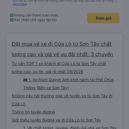
mùi hơi lạ. Còn lại mình đã chứng kiến nhiều sự thay đổi của nhà xe trong 2
tháng vừa rồi: tài xế và phụ xe ngày càng thân thiện, quy trình phục vụ rõ
Xem thêm
ràng và phục vụ nhanh chóng, đã giải quyết điểm nghẽn trung chuyển ở Hà
Nội khi đã phân vùng từng xe
Không cần thanh toán trước
Xem giá
Xác nhận chỗ ngay lập tức
Đặt mua vé xe đi Cửa Lò từ Sơn Tây chất
lượng cao và giá vé ưu đãi nhất: 3 chuyến
Tư vấn TOP 1 xe khách đi Cửa Lò từ Sơn Tây chất
lượng cao, uy tín, giá rẻ nhất 08/2026
🚌 1. Xe Nam Quỳnh Anh khởi hành tại Phố Chùa
Thông (Bến xe Sơn Tây)
Những câu hỏi thường gặp về tuyến xe từ Sơn Tây đi
Cửa Lò
Thông tin tuyến đường
Giới thiệu tuyến đường xe đi Cửa Lò từ Sơn Tây
1. Về chất lượng, review, đánh giá nhà xe Sơn Tây