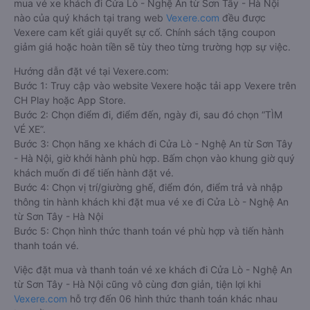
mua vé xe khách đi Cửa Lò - Nghệ An từ Sơn Tây - Hà Nội
nào của quý khách tại trang web
Vexere.com
đều được
Vexere cam kết giải quyết sự cố. Chính sách tặng coupon
giảm giá hoặc hoàn tiền sẽ tùy theo từng trường hợp sự việc.
Hướng dẫn đặt vé tại Vexere.com:
Bước 1: Truy cập vào website Vexere hoặc tải app Vexere trên
CH Play hoặc App Store.
Bước 2: Chọn điểm đi, điểm đến, ngày đi, sau đó chọn “TÌM
VÉ XE”.
Bước 3: Chọn hãng xe khách đi Cửa Lò - Nghệ An từ Sơn Tây
- Hà Nội, giờ khởi hành phù hợp. Bấm chọn vào khung giờ quý
khách muốn đi để tiến hành đặt vé.
Bước 4: Chọn vị trí/giường ghế, điểm đón, điểm trả và nhập
thông tin hành khách khi đặt mua vé xe đi Cửa Lò - Nghệ An
từ Sơn Tây - Hà Nội
Bước 5: Chọn hình thức thanh toán vé phù hợp và tiến hành
thanh toán vé.
Việc đặt mua và thanh toán vé xe khách đi Cửa Lò - Nghệ An
từ Sơn Tây - Hà Nội cũng vô cùng đơn giản, tiện lợi khi
Vexere.com
hỗ trợ đến 06 hình thức thanh toán khác nhau