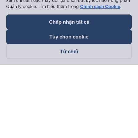
xem chi tiết hoặc thay đổi lựa chọn bất kỳ lúc nào trong phần
Quản lý cookie. Tìm hiểu thêm trong
Chính sách Cookie
.
Chấp nhận tất cả
Tùy chọn cookie
Từ chối
Theo dõi chúng tôi trên
Facebook
Tiktok
Youtube
Công ty TNHH Thương Mại Dịch Vụ Vexere
Địa chỉ đăng ký kinh doanh: 8C Chữ Đồng Tử, Phường Tân
Sơn Nhất, TP. Hồ Chí Minh, Việt Nam
Địa chỉ
:
Lầu 2, toà nhà H3 Circo Hoàng Diệu, 384 Hoàng Diệu,
Phường Khánh Hội, TP Hồ Chí Minh, Việt Nam
Tầng 3, toà nhà 101 Láng Hạ, 101 Láng Hạ, Phường Láng, TP.
Hà Nội, Việt Nam
Giấy chứng nhận ĐKKD số 0315133726 do Sở KH và ĐT TP.