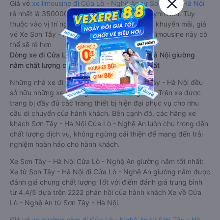
Giá vé
xe limousine đi Cửa Lò - Nghệ An từ Sơn Tây - Hà Nội
rẻ nhất là 350000VND của hãng xe Nam Quỳnh Anh. Tùy
thuộc vào vị trí ngồi của bạn và chương trình khuyến mãi, giá
vé Xe Sơn Tây - Hà Nội đi Cửa Lò - Nghệ An limousine này có
thể sẽ rẻ hơn
Dòng xe đi Cửa Lò - Nghệ An từ Sơn Tây - Hà Nội giường
nằm chất lượng cao: Thoải mái, giá cả tốt nhất
Những nhà xe đi Cửa Lò - Nghệ An từ Sơn Tây - Hà Nội đều
sở hữu những xe giường nằm chất lượng cao. Trên xe được
trang bị đầy đủ các trang thiết bị hiện đại phục vụ cho nhu
cầu di chuyển của hành khách. Bên cạnh đó, các hãng xe
khách Sơn Tây - Hà Nội Cửa Lò - Nghệ An luôn chú trọng đến
chất lượng dịch vụ, không ngừng cải thiện để mang đến trải
nghiệm hoàn hảo cho hành khách.
Xe Sơn Tây - Hà Nội Cửa Lò - Nghệ An giường nằm tốt nhất:
Xe từ Sơn Tây - Hà Nội đi Cửa Lò - Nghệ An giường nằm được
đánh giá chung chất lượng Tốt với điểm đánh giá trung bình
từ 4.4/5 dựa trên 2222 phản hồi của hành khách Xe về Cửa
Lò - Nghệ An từ Sơn Tây - Hà Nội.
Giá vé
xe giường nằm đi Cửa Lò - Nghệ An từ Sơn Tây - Hà