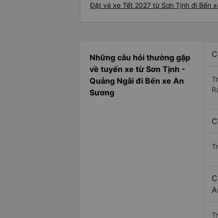
Đặt vé xe Tết 2027 từ Sơn Tịnh đi Bến 
C
Những câu hỏi thường gặp
về tuyến xe từ Sơn Tịnh -
T
Quảng Ngãi đi Bến xe An
R
Sương
C
T
C
A
Tr