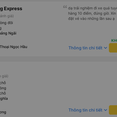
g Express
dạ trải nghiệm đi xe quá tuy
hàng 10 điểm, đúng giờ. Xin
ánh giá)
đặt vé vào những lần sau ạ
òng đôi
g
uảng Ngãi
KH
Thoại Ngọc Hầu
keyboard_arrow_down
Thông tin chi tiết
 giá)
chỗ
hòng
chỗ
Nghĩa
keyboard_arrow_down
Thông tin chi tiết
ương