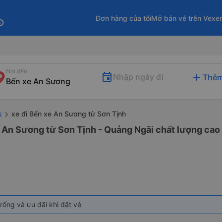
Đơn hàng của tôi
Mở bán vé trên Vexe
fo
Nơi đến
add
Nhập ngày đi
Thêm
xe đi Bến xe An Sương từ Sơn Tịnh
i
 An Sương từ Sơn Tịnh - Quảng Ngãi chất lượng cao 
rống và ưu đãi khi đặt vé