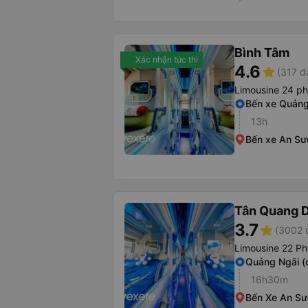
Bình Tâm
Xác nhận tức thì
4.6
star
(317 đ
Limousine 24 p
Bến xe Quảng
13h
Bến xe An S
Tân Quang 
3.7
star
(3002 
Limousine 22 Ph
Quảng Ngãi (
16h30m
Bến Xe An S