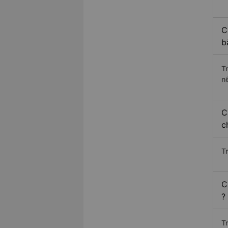
C
b
T
n
C
c
T
C
?
T