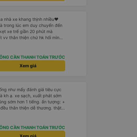
a nhà xe khang thịnh nhiều❤️
mà trong lúc em duy chuyển đến
kẹt xe trể giần 20 phút mà
t vv thân thiện chứ hk hối mình
 riêng tư và đầy đầy đủ tiện nghi
ơn xe dùng tới 3 trạm dùng chân
ÔNG CẦN THANH TOÁN TRƯỚC
 ở cây xăng .và 1 trạm. Dùng
Xem giá
ng ở cây xăng để xe nộp nhiên
 nhà wc của cây xăng nhà xe này
 có mùi khó chiệu như những trạm
iống như mấy đánh giá tiêu cực
à kh ạ. xe sạch, xuất phát sớm
ũng sớm hơn 1 tiếng. ấn tượng: +
n mạnh hơn🥰
 lắm nhưng cá nhân mình cảm
ÔNG CẦN THANH TOÁN TRƯỚC
- an sương, xe dừng đúng 3 lần
Xem giá