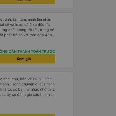
báo, loa báo là dừng 30p nhưng
p, chắc do khách đã lên đông
 này và sẽ có lần sau nếu có dịp,
hiệt tình, tận tâm, mình lên nhầm
ài xế và lơ xe cả 2 xe đều rất
hưng chất lượng rất tốt, trong vé
t phát trễ so với trên app 45p,
ất to, có thể thông cảm được.
ÔNG CẦN THANH TOÁN TRƯỚC
Xem giá
ác anh, chú, bác VP ĐH vui tính,
 chuyến đi của mình
 khá to, có bạn nv nhắc nhở thì 2
bác ấy có đánh giá xấu thì mình
hở rất đúng. 2 bác nói rất to. To
c câu chuyện các bác nói với
 ấy
ng bạn ấy nha. Nếu bạn ấy bị trừ