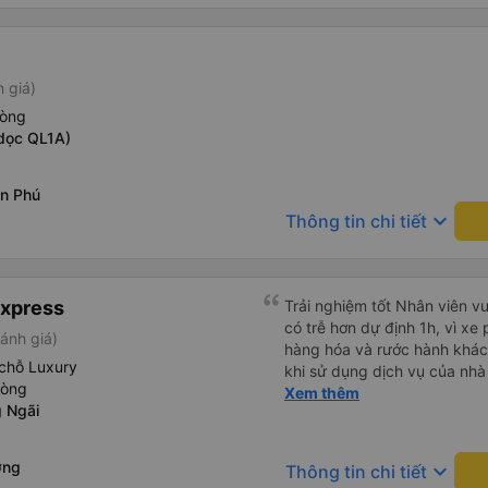
h giá)
hòng
dọc QL1A)
n Phú
keyboard_arrow_down
Thông tin chi tiết
Express
Trải nghiệm tốt Nhân viên vu
có trễ hơn dự định 1h, vì xe
ánh giá)
hàng hóa và rước hành khách
chỗ Luxury
khi sử dụng dịch vụ của nhà 
hòng
thiệu cho người thân sử dụn
Xem thêm
 Ngãi
ơng
keyboard_arrow_down
Thông tin chi tiết