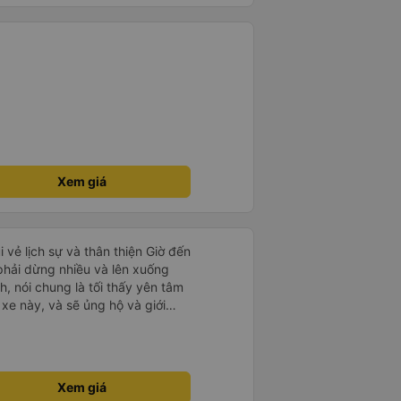
Xem giá
i vẻ lịch sự và thân thiện Giờ đến
 phải dừng nhiều và lên xuống
, nói chung là tối thấy yên tâm
xe này, và sẽ ủng hộ và giới
g dịch vụ của nhà xe này
Xem giá