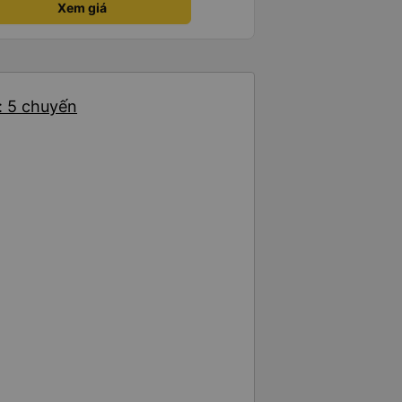
Xem giá
ủa mình, mình hỗ trợ ạ. Số mình
 16/1. À các bạn nữ lễ tân xinh
ơn sang đôi xong còn note là
 phòng đôi mà nằm một thì mỗi
e khách nhưng đủ để đánh giá
: 5 chuyến