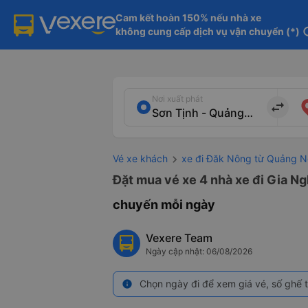
Cam kết hoàn 150% nếu nhà xe

không cung cấp dịch vụ vận chuyển (*)
in
Nơi xuất phát
import_export
Vé xe khách
xe đi Đăk Nông từ Quảng N
Đặt mua vé xe 4 nhà xe đi Gia Ng
chuyến mỗi ngày
Vexere Team
Ngày cập nhật: 06/08/2026
Chọn ngày đi để xem giá vé, số ghế t
info