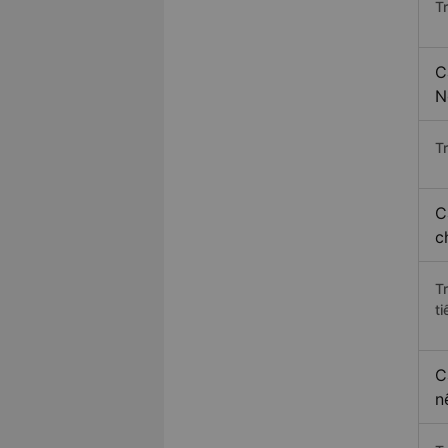
T
C
N
Tr
C
c
T
ti
C
n