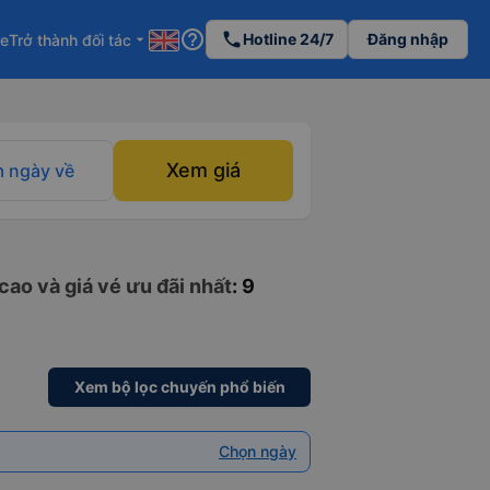
help_outline
phone
Hotline 24/7
Đăng nhập
re
Trở thành đối tác
arrow_drop_down
Xem giá
 ngày về
cao và giá vé ưu đãi nhất
: 9
Xem bộ lọc chuyến phổ biến
Chọn ngày