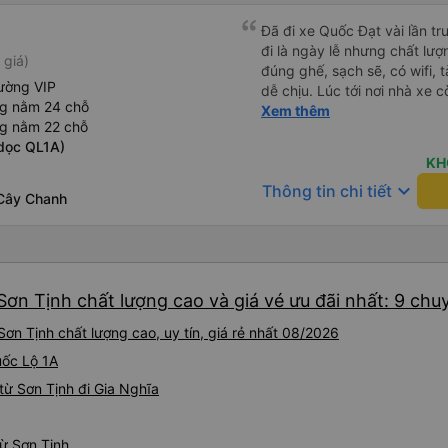
Đã đi xe Quốc Đạt vài lần t
đi là ngày lễ nhưng chất lượ
 giá)
đúng ghế, sạch sẽ, có wifi, 
ường VIP
dễ chịu. Lúc tới nơi nhà xe c
ng nằm 24 chỗ
nhà. 10đ cho nhà xe, hy vọn
Xem thêm
ng nằm 22 chỗ
này. Cảm ơn
dọc QL1A)
KH
keyboard_arrow_down
Thông tin chi tiết
 Cây Chanh
Sơn Tịnh chất lượng cao và giá vé ưu đãi nhất: 9 chu
ơn Tịnh chất lượng cao, uy tín, giá rẻ nhất 08/2026
uốc Lộ 1A
ừ Sơn Tịnh đi Gia Nghĩa
từ Sơn Tịnh