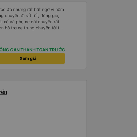
rước đó nhưng rất bất ngờ vì hôm
ng chuyến đi rất tốt, đúng giờ,
tài xế và phụ xe nói chuyện rất
òn hỗ trợ xe trung chuyển tới tận
g nhà xe duy trì được chất lượng
ÔNG CẦN THANH TOÁN TRƯỚC
Xem giá
yến