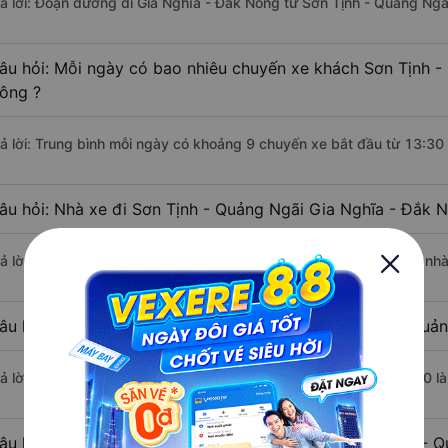
rả lời: Đoạn đường đi Gia Nghĩa - Đắk Nông từ Sơn Tịnh - Quảng Ngã
âu hỏi: Mỗi ngày có bao nhiêu chuyến xe khách Sơn Tịnh -
ông ?
rả lời: Trung bình mỗi ngày có khoảng 9 chuyến xe bắt đầu từ 13:30
âu hỏi: Nhà xe đi Sơn Tịnh - Quảng Ngãi Gia Nghĩa - Đắk 
rả lời: Chuyến xe có giờ xuất phát sớm nhất vào lúc 13:30 là của nh
âu hỏi: Nhà xe đi Gia Nghĩa - Đắk Nông từ Sơn Tịnh - Quản
rả lời: Chuyến xe có giờ xuất phát trễ (muộn) nhất là vào lúc 20:30 
âu hỏi: Review xe đi Gia Nghĩa - Đắk Nông từ Sơn Tịnh - 