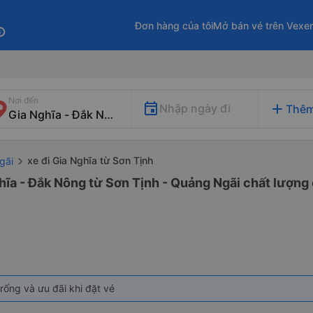
Đơn hàng của tôi
Mở bán vé trên Vexe
fo
Nơi đến
add
Nhập ngày đi
Thêm
xe đi Gia Nghĩa từ Sơn Tịnh
gãi
hĩa - Đắk Nông từ Sơn Tịnh - Quảng Ngãi chất lượng 
rống và ưu đãi khi đặt vé