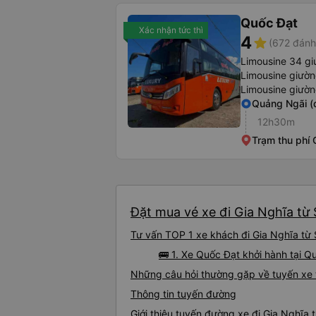
Quốc Đạt
Xác nhận tức thì
4
star
(672 đánh
Limousine 34 gi
Limousine giườ
Limousine giườ
Quảng Ngãi (
12h30m
Trạm thu phí
Đặt mua vé xe đi Gia Nghĩa từ 
Tư vấn TOP 1 xe khách đi Gia Nghĩa từ S
🚌 1. Xe Quốc Đạt khởi hành tại Q
Những câu hỏi thường gặp về tuyến xe t
Thông tin tuyến đường
Giới thiệu tuyến đường xe đi Gia Nghĩa 