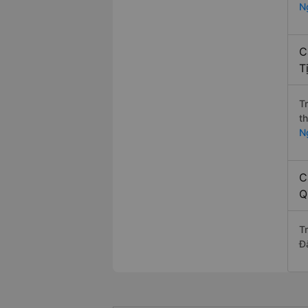
N
C
T
T
t
N
C
Q
T
Đ