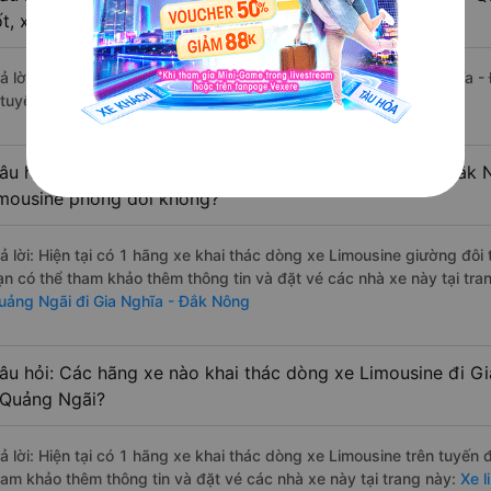
ốt, xuất sắc, cao cấp nhất?
rả lời: Tạm thời chưa đủ review để đánh giá có nhà xe đi Gia Nghĩa 
 tuyến đường này có chất lượng xuất sắc.
âu hỏi: Có loại xe Sơn Tịnh - Quảng Ngãi Gia Nghĩa - Đắk 
imousine phòng đôi không?
rả lời: Hiện tại có 1 hãng xe khai thác dòng xe Limousine giường đôi
ạn có thể tham khảo thêm thông tin và đặt vé các nhà xe này tại tra
uảng Ngãi đi Gia Nghĩa - Đắk Nông
âu hỏi: Các hãng xe nào khai thác dòng xe Limousine đi G
 Quảng Ngãi?
rả lời: Hiện tại có 1 hãng xe khai thác dòng xe Limousine trên tuyến
ham khảo thêm thông tin và đặt vé các nhà xe này tại trang này:
Xe l