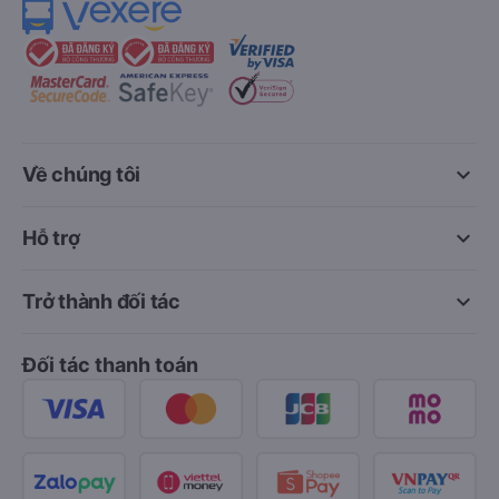
keyboard_arrow_down
Về chúng tôi
keyboard_arrow_down
Hỗ trợ
keyboard_arrow_down
Trở thành đối tác
Đối tác thanh toán