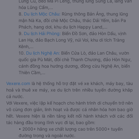
Lũng Cú, đèo Mã Pí Lèng, thung lũng Sủng Là, làng văn
hóa Lũng Cẩm,...
8.
Du lịch Mộc Châu:
Rừng thông Bản Áng, thung lũng
mận Nà Ka, đồi chè Mộc Châu, thác Dải Yếm, bản Pa
Phách, hang dơi, khu du lịch Happy Land,...
9.
Du lịch Hải Phòng:
Biển Đồ Sơn, đảo Hòn Dấu, vịnh
Lan Hạ, đảo Bạch Long Vỹ, núi Voi, khu di tích Tràng
Kênh,...
10.
Du lịch Nghệ An:
Biển Cửa Lò, đảo Lan Châu, vườn
quốc gia Pù Mát, đồi chè Thanh Chương, đảo Hòn Ngư,
cánh đồng hoa hướng dương, đồng cừu Nghệ An, biển
Thiên Cầm,...
Vexere.com
là hệ thống hỗ trợ đặt vé xe khách, máy bay, tàu
hoả và thuê xe máy, xe du lịch trên nhiều tuyến đường khắp
cả nước.
Với Vexere, việc lập kế hoạch cho hành trình di chuyển trở nên
vô cùng đơn giản, linh hoạt và được cá nhân hóa hơn bao giờ
hết. Vexere hiện là nền tảng kết nối hành khách với các đối
tác hàng đầu trong lĩnh vực đi lại, bao gồm:
• 2000+ hãng xe chất lượng cao trên 5000+ tuyến
đường trong và ngoài nước.