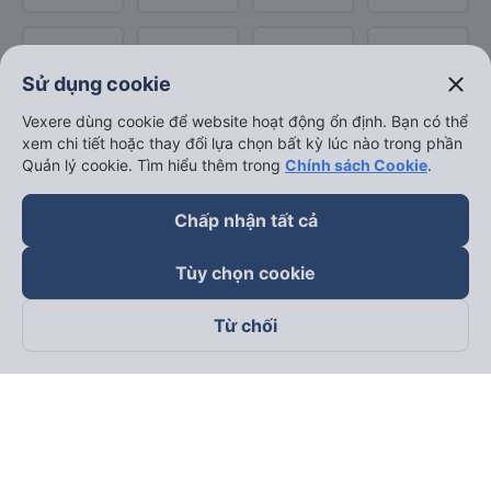
close
Sử dụng cookie
Vexere dùng cookie để website hoạt động ổn định. Bạn có thể
xem chi tiết hoặc thay đổi lựa chọn bất kỳ lúc nào trong phần
Quản lý cookie. Tìm hiểu thêm trong
Chính sách Cookie
.
Chấp nhận tất cả
Tùy chọn cookie
Từ chối
Theo dõi chúng tôi trên
Facebook
Tiktok
Youtube
Công ty TNHH Thương Mại Dịch Vụ Vexere