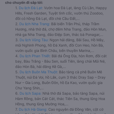
cho chuyến đi sắp tới:
1.
Du lịch Đà Lạt:
Vườn hoa Đà Lạt, làng Cù Lần, Happy
Hills, Fresh Garden, Tuyệt tình cốc, vườn thú Zoodoo,
đồi cỏ hồng Đà Lạt, đồi chè Cầu Đất,...
2.
Du lịch Nha Trang:
Bãi biển Trần Phú, tháp Trầm
Hương, nhà thờ đá, chợ đêm Nha Trang, đảo Hòn Mun,
nhà ga Nha Trang, đảo Điệp Sơn, thác bà Ponagar,...
3.
Du lịch Vũng Tàu:
Ngọn hải đăng, Bãi Sau, Hồ Mây,
mũi Nghinh Phong, hồ Đá Xanh, đồi Con Heo, hòn Bà,
vườn quốc gia Bình Châu, bến thuyền Marina,...
4.
Du lịch Phan Thiết:
Bãi đá Ông Địa, hòn Rơm, đồi cát
bay, Bàu Trắng - Bàu Sen, suối Tiên, làng chài Mũi Né,
đảo Hòn Bà, hải đăng Kê Gà,...
5.
Du lịch Buôn Ma Thuột:
Bảo tàng cà phê Buôn Mê
Thuột, núi Đá Voi, hồ Lắk, cụm 3 thác Dray Sap – Dray
Nur – Gia Long, Buôn Đôn, hồ Ea Kao, vườn quốc gia
Chư Yang Shin,...
6.
Du lịch Sapa:
Nhà thờ đá Sapa, bảo tàng Sapa, núi
Hàm Rồng, bản Cát Cát, thác Tiên Sa, thung lũng Hoa
Hồng, thung lũng Mường Hoa,...
7.
Du lịch Hà Giang:
Cao nguyên đá Đồng Văn, cột cờ