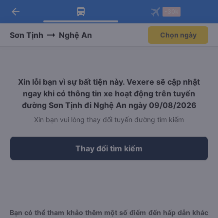
arrow_back
Tải app Vexere ngay!
Tải app Vexere
-30k
Mở app
Mở app
Nhận ưu đãi thành viên độc
-30k/ghế khi đặt vé máy bay qua
quyền
app
Sơn Tịnh
Nghệ An
Chọn ngày
Xin lỗi bạn vì sự bất tiện này. Vexere sẽ cập nhật
ngay khi có thông tin xe hoạt động trên tuyến
đường Sơn Tịnh đi Nghệ An ngày 09/08/2026
Xin bạn vui lòng thay đổi tuyến đường tìm kiếm
Thay đổi tìm kiếm
Bạn có thể tham khảo thêm một số điểm đến hấp dẫn khác