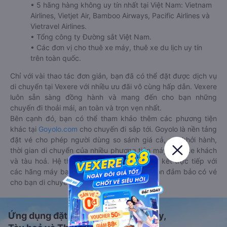
• 5 hãng hàng không uy tín nhất tại Việt Nam: Vietnam
Airlines, Vietjet Air, Bamboo Airways, Pacific Airlines và
Vietravel Airlines.
• Tổng công ty Đường sắt Việt Nam.
• Các đơn vị cho thuê xe máy, thuê xe du lịch uy tín
trên toàn quốc.
Chỉ với vài thao tác đơn giản, bạn đã có thể đặt được dịch vụ
di chuyển tại Vexere với nhiều ưu đãi vô cùng hấp dẫn. Vexere
luôn sẵn sàng đồng hành và mang đến cho bạn những
chuyến đi thoải mái, an toàn và trọn vẹn nhất.
Bên cạnh đó, bạn có thể tham khảo thêm các phương tiện
khác tại
Goyolo.com
cho chuyến đi sắp tới. Goyolo là nền tảng
đặt vé cho phép người dùng so sánh giá cả, giờ khởi hành,
thời gian di chuyển của nhiều phương tiện máy bay, xe khách
và tàu hoả. Hệ thống của Goyolo được liên kết trực tiếp với
các hãng máy bay, xe khách và tàu hoả, luôn đảm bảo có vé
cho bạn di chuyển.
Ứng dụng đặt vé Xe khách, Máy bay,