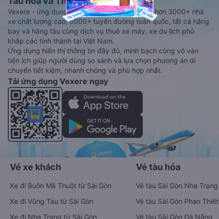
Tàu hoả và Thuê xe
Vexere - ứng dụng đặt vé đa phương tiện với hơn 3000+ nhà
xe chất lượng cao, 5000+ tuyến đường toàn quốc, tất cả hãng
bay và hãng tàu cùng dịch vụ thuê xe máy, xe du lịch phủ
khắp các tỉnh thành tại Việt Nam.
Ứng dụng hiển thị thông tin đầy đủ, minh bạch cùng vô vàn
tiện ích giúp người dùng so sánh và lựa chọn phương án di
chuyển tiết kiệm, nhanh chóng và phù hợp nhất.
Tải ứng dụng Vexere ngay
Vé xe khách
Vé tàu hỏa
Xe đi Buôn Mê Thuột từ Sài Gòn
Vé tàu Sài Gòn Nha Trang
Xe đi Vũng Tàu từ Sài Gòn
Vé tàu Sài Gòn Phan Thiết
Xe đi Nha Trang từ Sài Gòn
Vé tàu Sài Gòn Đà Nẵng