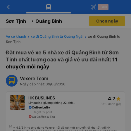
arrow_back
Tải app Vexere ngay!
Tải app Vexere
-30k
Mở app
Mở app
Nhận ưu đãi thành viên độc
-30k/ghế khi đặt vé máy bay qua
quyền
app
Sơn Tịnh
Quảng Bình
Chọn ngày
Vé xe khách
xe đi Quảng Bình từ Quảng Ngãi
xe đi Quảng Bình từ
Sơn Tịnh
Đặt mua vé xe 5 nhà xe đi Quảng Bình từ Sơn
Tịnh chất lượng cao và giá vé ưu đãi nhất
: 11
chuyến mỗi ngày
Vexere Team
Ngày cập nhật: 09/08/2026
HK BUSLINES
4.7
Limousine giường phòng 22 chỗ (WC)
(3319 đánh giá)
Coffee Luffy
8 giờ 35 phút
Ga Coffee & Tea
⭐ 4.5/5 Nhờ ứng dụng Vexere, tôi đã có một chuyến đi khá tốt với HK