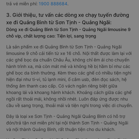
trả vé miễn phí:
1900 888684
.
3. Giới thiệu, tư vấn các dòng xe chạy tuyến đường
xe đi Quảng Bình từ Sơn Tịnh - Quảng Ngãi:
Dòng xe đi Quảng Bình từ Sơn Tịnh - Quảng Ngãi limousine 9
chỗ vip, chất lượng cao: Tiện lợi, sang trọng
Là sản phẩm xe đi Quảng Bình từ Sơn Tịnh - Quảng Ngãi
limousine 9 chỗ cải tiến từ xe 16 chỗ. Nội thất được làm lại với
các ghế bọc da chuẩn Châu Âu, không chỉ êm ái cho chuyến
hành trình xa, mà còn mát mẻ và không hề bị hầm bí như các
ghế bọc da bình thường. Kèm theo các ghế có nhiều tiện nghi
hiện đại như ti-vi, tủ lạnh mini, ổ cắm usb, đèn đọc sách, hệ
thống âm thanh cao cấp. Có vách ngăn riêng biệt giữa
khoang lái và khoang hành khách. Khoảng cách giữa các ghế
ngồi rất thoải mái, không nhồi nhét. Luôn đáp ứng được nhu
cầu về sang trọng, thoải mái và tiện nghi trong việc di chuyển.
Đây là loại xe Sơn Tịnh - Quảng Ngãi Quảng Bình có hỗ trợ
đón/trả tận nơi miễn phí tại nội thành Sơn Tịnh - Quảng Ngãi
và nội thành Quảng Bình, rất thuận tiện cho du khách.