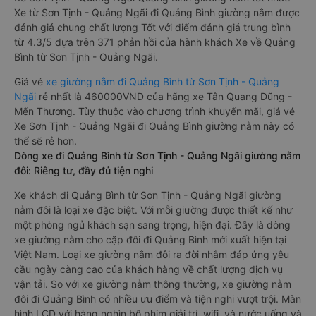
Xe từ Sơn Tịnh - Quảng Ngãi đi Quảng Bình giường nằm được
đánh giá chung chất lượng Tốt với điểm đánh giá trung bình
từ 4.3/5 dựa trên 371 phản hồi của hành khách Xe về Quảng
Bình từ Sơn Tịnh - Quảng Ngãi.
Giá vé
xe giường nằm đi Quảng Bình từ Sơn Tịnh - Quảng
Ngãi
rẻ nhất là 460000VND của hãng xe Tân Quang Dũng -
Mến Thương. Tùy thuộc vào chương trình khuyến mãi, giá vé
Xe Sơn Tịnh - Quảng Ngãi đi Quảng Bình giường nằm này có
thể sẽ rẻ hơn.
Dòng xe đi Quảng Bình từ Sơn Tịnh - Quảng Ngãi giường nằm
đôi: Riêng tư, đầy đủ tiện nghi
Xe khách đi Quảng Bình từ Sơn Tịnh - Quảng Ngãi giường
nằm đôi là loại xe đặc biệt. Với mỗi giường được thiết kế như
một phòng ngủ khách sạn sang trọng, hiện đại. Đây là dòng
xe giường nằm cho cặp đôi đi Quảng Bình mới xuất hiện tại
Việt Nam. Loại xe giường nằm đôi ra đời nhằm đáp ứng yêu
cầu ngày càng cao của khách hàng về chất lượng dịch vụ
vận tải. So với xe giường nằm thông thường, xe giường nằm
đôi đi Quảng Bình có nhiều ưu điểm và tiện nghi vượt trội. Màn
hình LCD với hàng nghìn bộ phim giải trí, wifi, và nước uống và