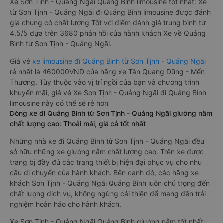
Xe Sơn Tịnh - Quảng Ngãi Quảng Bình limousine tốt nhất: Xe
từ Sơn Tịnh - Quảng Ngãi đi Quảng Bình limousine được đánh
giá chung có chất lượng Tốt với điểm đánh giá trung bình từ
4.5/5 dựa trên 3680 phản hồi của hành khách Xe về Quảng
Bình từ Sơn Tịnh - Quảng Ngãi.
Giá vé
xe limousine đi Quảng Bình từ Sơn Tịnh - Quảng Ngãi
rẻ nhất là 460000VND của hãng xe Tân Quang Dũng - Mến
Thương. Tùy thuộc vào vị trí ngồi của bạn và chương trình
khuyến mãi, giá vé Xe Sơn Tịnh - Quảng Ngãi đi Quảng Bình
limousine này có thể sẽ rẻ hơn
Dòng xe đi Quảng Bình từ Sơn Tịnh - Quảng Ngãi giường nằm
chất lượng cao: Thoải mái, giá cả tốt nhất
Những nhà xe đi Quảng Bình từ Sơn Tịnh - Quảng Ngãi đều
sở hữu những xe giường nằm chất lượng cao. Trên xe được
trang bị đầy đủ các trang thiết bị hiện đại phục vụ cho nhu
cầu di chuyển của hành khách. Bên cạnh đó, các hãng xe
khách Sơn Tịnh - Quảng Ngãi Quảng Bình luôn chú trọng đến
chất lượng dịch vụ, không ngừng cải thiện để mang đến trải
nghiệm hoàn hảo cho hành khách.
Xe Sơn Tịnh - Quảng Ngãi Quảng Bình giường nằm tốt nhất: