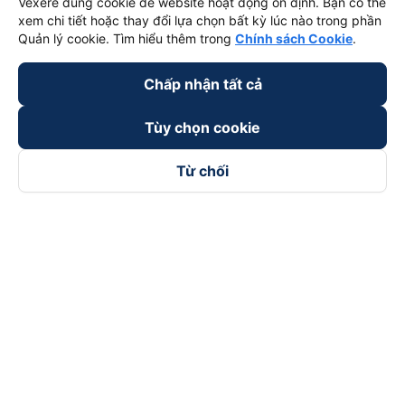
Vexere dùng cookie để website hoạt động ổn định. Bạn có thể
xem chi tiết hoặc thay đổi lựa chọn bất kỳ lúc nào trong phần
Quản lý cookie. Tìm hiểu thêm trong
Chính sách Cookie
.
Chấp nhận tất cả
Tùy chọn cookie
Từ chối
Theo dõi chúng tôi trên
Facebook
Tiktok
Youtube
Công ty TNHH Thương Mại Dịch Vụ Vexere
Địa chỉ đăng ký kinh doanh: 8C Chữ Đồng Tử, Phường Tân
Sơn Nhất, TP. Hồ Chí Minh, Việt Nam
Địa chỉ
:
Lầu 2, toà nhà H3 Circo Hoàng Diệu, 384 Hoàng Diệu,
Phường Khánh Hội, TP Hồ Chí Minh, Việt Nam
Tầng 3, toà nhà 101 Láng Hạ, 101 Láng Hạ, Phường Láng, TP.
Hà Nội, Việt Nam