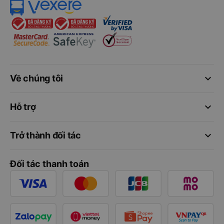
keyboard_arrow_down
Về chúng tôi
keyboard_arrow_down
Hỗ trợ
keyboard_arrow_down
Trở thành đối tác
Đối tác thanh toán