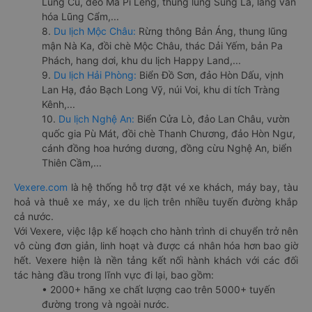
Lũng Cú, đèo Mã Pí Lèng, thung lũng Sủng Là, làng văn
hóa Lũng Cẩm,...
8.
Du lịch Mộc Châu:
Rừng thông Bản Áng, thung lũng
mận Nà Ka, đồi chè Mộc Châu, thác Dải Yếm, bản Pa
Phách, hang dơi, khu du lịch Happy Land,...
9.
Du lịch Hải Phòng:
Biển Đồ Sơn, đảo Hòn Dấu, vịnh
Lan Hạ, đảo Bạch Long Vỹ, núi Voi, khu di tích Tràng
Kênh,...
10.
Du lịch Nghệ An:
Biển Cửa Lò, đảo Lan Châu, vườn
quốc gia Pù Mát, đồi chè Thanh Chương, đảo Hòn Ngư,
cánh đồng hoa hướng dương, đồng cừu Nghệ An, biển
Thiên Cầm,...
Vexere.com
là hệ thống hỗ trợ đặt vé xe khách, máy bay, tàu
hoả và thuê xe máy, xe du lịch trên nhiều tuyến đường khắp
cả nước.
Với Vexere, việc lập kế hoạch cho hành trình di chuyển trở nên
vô cùng đơn giản, linh hoạt và được cá nhân hóa hơn bao giờ
hết. Vexere hiện là nền tảng kết nối hành khách với các đối
tác hàng đầu trong lĩnh vực đi lại, bao gồm:
• 2000+ hãng xe chất lượng cao trên 5000+ tuyến
đường trong và ngoài nước.