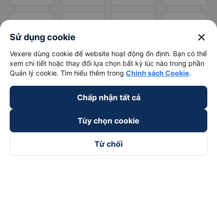
close
Sử dụng cookie
Vexere dùng cookie để website hoạt động ổn định. Bạn có thể
xem chi tiết hoặc thay đổi lựa chọn bất kỳ lúc nào trong phần
Quản lý cookie. Tìm hiểu thêm trong
Chính sách Cookie
.
Chấp nhận tất cả
Tùy chọn cookie
Từ chối
Theo dõi chúng tôi trên
Facebook
Tiktok
Youtube
Công ty TNHH Thương Mại Dịch Vụ Vexere