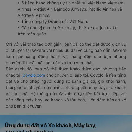
• 5 hãng hàng không uy tín nhất tại Việt Nam: Vietnam
Airlines, Vietjet Air, Bamboo Airways, Pacific Airlines và
Vietravel Airlines.
• Tổng công ty Đường sắt Việt Nam.
• Các đơn vị cho thuê xe máy, thuê xe du lịch uy tín
trên toàn quốc.
Chỉ với vài thao tác đơn giản, bạn đã có thể đặt được dịch vụ
di chuyển tại Vexere với nhiều ưu đãi vô cùng hấp dẫn. Vexere
luôn sẵn sàng đồng hành và mang đến cho bạn những
chuyến đi thoải mái, an toàn và trọn vẹn nhất.
Bên cạnh đó, bạn có thể tham khảo thêm các phương tiện
khác tại
Goyolo.com
cho chuyến đi sắp tới. Goyolo là nền tảng
đặt vé cho phép người dùng so sánh giá cả, giờ khởi hành,
thời gian di chuyển của nhiều phương tiện máy bay, xe khách
và tàu hoả. Hệ thống của Goyolo được liên kết trực tiếp với
các hãng máy bay, xe khách và tàu hoả, luôn đảm bảo có vé
cho bạn di chuyển.
Ứng dụng đặt vé Xe khách, Máy bay,