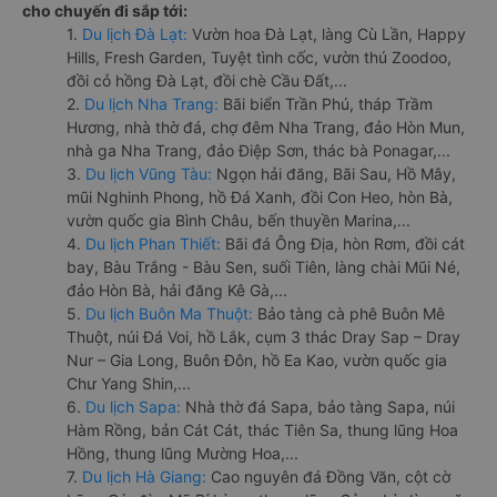
cho chuyến đi sắp tới:
1.
Du lịch Đà Lạt:
Vườn hoa Đà Lạt, làng Cù Lần, Happy
Hills, Fresh Garden, Tuyệt tình cốc, vườn thú Zoodoo,
đồi cỏ hồng Đà Lạt, đồi chè Cầu Đất,...
2.
Du lịch Nha Trang:
Bãi biển Trần Phú, tháp Trầm
Hương, nhà thờ đá, chợ đêm Nha Trang, đảo Hòn Mun,
nhà ga Nha Trang, đảo Điệp Sơn, thác bà Ponagar,...
3.
Du lịch Vũng Tàu:
Ngọn hải đăng, Bãi Sau, Hồ Mây,
mũi Nghinh Phong, hồ Đá Xanh, đồi Con Heo, hòn Bà,
vườn quốc gia Bình Châu, bến thuyền Marina,...
4.
Du lịch Phan Thiết:
Bãi đá Ông Địa, hòn Rơm, đồi cát
bay, Bàu Trắng - Bàu Sen, suối Tiên, làng chài Mũi Né,
đảo Hòn Bà, hải đăng Kê Gà,...
5.
Du lịch Buôn Ma Thuột:
Bảo tàng cà phê Buôn Mê
Thuột, núi Đá Voi, hồ Lắk, cụm 3 thác Dray Sap – Dray
Nur – Gia Long, Buôn Đôn, hồ Ea Kao, vườn quốc gia
Chư Yang Shin,...
6.
Du lịch Sapa:
Nhà thờ đá Sapa, bảo tàng Sapa, núi
Hàm Rồng, bản Cát Cát, thác Tiên Sa, thung lũng Hoa
Hồng, thung lũng Mường Hoa,...
7.
Du lịch Hà Giang:
Cao nguyên đá Đồng Văn, cột cờ