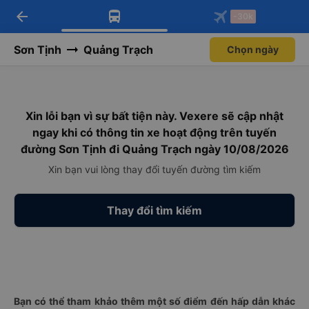
arrow_back
Tải app Vexere ngay!
Tải app Vexere
-30k
Mở app
Mở app
Nhận ưu đãi thành viên độc
-30k/ghế khi đặt vé máy bay qua
quyền
app
Sơn Tịnh
Quảng Trạch
Chọn ngày
Xin lỗi bạn vì sự bất tiện này. Vexere sẽ cập nhật
ngay khi có thông tin xe hoạt động trên tuyến
đường Sơn Tịnh đi Quảng Trạch ngày 10/08/2026
Xin bạn vui lòng thay đổi tuyến đường tìm kiếm
Thay đổi tìm kiếm
Bạn có thể tham khảo thêm một số điểm đến hấp dẫn khác