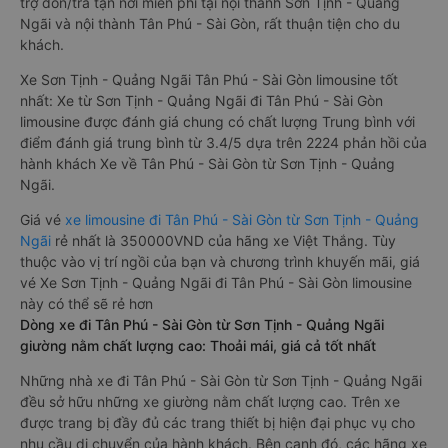
trợ đón/trả tận nơi miễn phí tại nội thành Sơn Tịnh - Quảng
Ngãi và nội thành Tân Phú - Sài Gòn, rất thuận tiện cho du
khách.
Xe Sơn Tịnh - Quảng Ngãi Tân Phú - Sài Gòn limousine tốt
nhất: Xe từ Sơn Tịnh - Quảng Ngãi đi Tân Phú - Sài Gòn
limousine được đánh giá chung có chất lượng Trung bình với
điểm đánh giá trung bình từ 3.4/5 dựa trên 2224 phản hồi của
hành khách Xe về Tân Phú - Sài Gòn từ Sơn Tịnh - Quảng
Ngãi.
Giá vé
xe limousine đi Tân Phú - Sài Gòn từ Sơn Tịnh - Quảng
Ngãi
rẻ nhất là 350000VND của hãng xe Việt Thắng. Tùy
thuộc vào vị trí ngồi của bạn và chương trình khuyến mãi, giá
vé Xe Sơn Tịnh - Quảng Ngãi đi Tân Phú - Sài Gòn limousine
này có thể sẽ rẻ hơn
Dòng xe đi Tân Phú - Sài Gòn từ Sơn Tịnh - Quảng Ngãi
giường nằm chất lượng cao: Thoải mái, giá cả tốt nhất
Những nhà xe đi Tân Phú - Sài Gòn từ Sơn Tịnh - Quảng Ngãi
đều sở hữu những xe giường nằm chất lượng cao. Trên xe
được trang bị đầy đủ các trang thiết bị hiện đại phục vụ cho
nhu cầu di chuyển của hành khách. Bên cạnh đó, các hãng xe