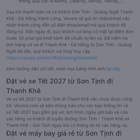
thông qua các ví Momo, ZaloPay, AirPay, VNPay,…
Sau khi thanh toán vé xe khách Sơn Tịnh - Quảng Ngãi Thanh
Khê - Đà Nẵng thành công, Vexere sẽ gửi tin nhắn/email xác
nhận thành công đến số điện thoại/email mà quý khách đã
đăng ký. Đến ngày đi, quý khách vui lòng có mặt tại điểm đón
trước 30 phút giờ khởi hành để chuẩn bị lên xe. Để kiểm tra
tình trạng vé xe đi Thanh Khê - Đà Nẵng từ Sơn Tịnh - Quảng
Ngãi đã đặt, quý khách vui lòng truy cập
https://vexere.com/vi-VN/booking/ticketinfo
Xem hướng dẫn chi tiết, minh họa bằng hình ảnh
tại đây.
Đặt vé xe Tết 2027 từ Sơn Tịnh đi
Thanh Khê
Vé xe tết 2027 từ Sơn Tịnh đi Thanh Khê vẫn chưa được công
bố. Vexere.com sẽ sớm thông báo cho các bạn thông tin vé
xe Tết 2027 bao gồm giá vé, lịch trình, ngày giờ bán vé của
các hãng xe khách đi tuyến đường Sơn Tịnh - Thanh Khê và
Thanh Khê - Sơn Tịnh ngay khi có thông tin từ các hãng xe.
Đặt vé máy bay giá rẻ từ Sơn Tịnh đi