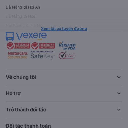
Đà Nẵng đi Hội An
Đà Nẵng đi Huế
Hải Phòng đi Hà Nội
Xem tất cả tuyến đường
keyboard_arrow_down
Về chúng tôi
keyboard_arrow_down
Hỗ trợ
keyboard_arrow_down
Trở thành đối tác
Đối tác thanh toán