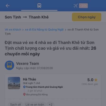
arrow_back
Tải app Vexere ngay!
Tải app Vexere
-30k
Mở app
Mở app
Nhận ưu đãi thành viên độc
-30k/ghế khi đặt vé máy bay qua
quyền
app
Sơn Tịnh
Thanh Khê
Chọn ngày
Vé xe khách
xe đi Đà Nẵng từ Quảng Ngãi
xe đi Thanh Khê từ Sơn
Tịnh
Đặt mua vé xe 4 nhà xe đi Thanh Khê từ Sơn
Tịnh chất lượng cao và giá vé ưu đãi nhất
: 26
chuyến mỗi ngày
Vexere Team
Ngày cập nhật: 07/08/2026
Hà Thảo
5.0
Ghế ngồi 7 chỗ
(200 đánh giá)
Trung tâm thành phố Quảng Ngãi
3 giờ 30 phút
Văn phòng Đà Nẵng
Sạch sẽ
Lái xe an toàn
+2