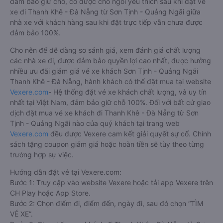
đảm bảo giữ chỗ, có được chỗ ngồi yêu thích sau khi đặt vé
xe đi Thanh Khê - Đà Nẵng từ Sơn Tịnh - Quảng Ngãi giữa
nhà xe với khách hàng sau khi đặt trực tiếp vẫn chưa được
đảm bảo 100%.
Cho nên để dễ dàng so sánh giá, xem đánh giá chất lượng
các nhà xe đi, được đảm bảo quyền lợi cao nhất, được hưởng
nhiều ưu đãi giảm giá vé xe khách Sơn Tịnh - Quảng Ngãi
Thanh Khê - Đà Nẵng, hành khách có thể đặt mua tại website
Vexere.com
- Hệ thống đặt vé xe khách chất lượng, và uy tín
nhất tại Việt Nam, đảm bảo giữ chỗ 100%. Đối với bất cứ giao
dịch đặt mua vé xe khách đi Thanh Khê - Đà Nẵng từ Sơn
Tịnh - Quảng Ngãi nào của quý khách tại trang web
Vexere.com
đều được Vexere cam kết giải quyết sự cố. Chính
sách tặng coupon giảm giá hoặc hoàn tiền sẽ tùy theo từng
trường hợp sự việc.
Hướng dẫn đặt vé tại Vexere.com:
Bước 1: Truy cập vào website Vexere hoặc tải app Vexere trên
CH Play hoặc App Store.
Bước 2: Chọn điểm đi, điểm đến, ngày đi, sau đó chọn “TÌM
VÉ XE”.