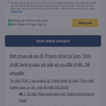
Xe đón đúng giờ, sạch sẽ, chạy an toàn. Mình đặt xe lúc 5h chiều đón ở sân
bay Đà Nẵng về Quảng Ngãi, nhưng vì mọi thứ xong sớm nên nhà xe linh
động sắp xếp cho mình đi chuyến 4h chiều. Mình còn làm rớt đồ, mãi mấy
ngày sau mới phát hiện ra, và phía nhà xe cũng giúp mình tìm lại. Lần sau
Xem thêm
nếu di chuyển Đà Nẵng - Quảng Ngãi thì mình sẽ đi tiếp với nhà xe Hà Thảo.
Không cần thanh toán trước
Xem giá
Xác nhận chỗ ngay lập tức
Xem thêm chuyến
Đặt mua vé xe đi Thanh Khê từ Sơn Tịnh
chất lượng cao và giá vé ưu đãi nhất: 26
chuyến
Tư vấn TOP 1 xe khách đi Thanh Khê từ Sơn Tịnh chất
lượng cao, uy tín, giá rẻ nhất 08/2026
🚌 1. Xe Hà Thảo khởi hành tại Thành phố Quảng
Ngãi