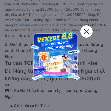
khách đi Thanh Khê - Đà Nẵng từ Sơn Tịnh - Quảng Ngãi có
mức giá dao động từ 285000 đồng - 285000 đồng. Trong
đó, nhà xe Hà Thảo có giá vé rẻ nhất, chỉ 285000 đồng. Đặt
vé xe Sơn Tịnh - Quảng Ngãi Thanh Khê - Đà Nẵng chính
hãng tại
Vexere.com
để có giá rẻ nhất, đảm bảo giữ chỗ 100%
và hỗ trợ đổi trả vé miễn phí. Tổng đài tư vấn, đặt vé và đổi
trả vé miễn phí:
1900 888684
.
3. Giới thiệu, tư vấn các dòng xe chạy tuyến đường
xe đi Thanh Khê - Đà Nẵng từ Sơn Tịnh - Quảng
Ngãi:
Tư vấn TOP 1 xe khách đi Thanh Khê -
Đà Nẵng từ Sơn Tịnh - Quảng Ngãi chất
lượng cao, uy tín, giá rẻ nhất 08/2026
null
🚌 1. Xe Hà Thảo khởi hành tại Thành phố Quảng
Ngãi
a. Giới thiệu xe Hà Thảo