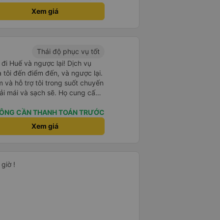
Xem giá
Thái độ phục vụ tốt
 đi Huế và ngược lại! Dịch vụ
a tôi đến điểm đến, và ngược lại.
 và hỗ trợ tôi trong suốt chuyến
hoải mái và sạch sẽ. Họ cung cấp
 thoại trên xe. Hãy mang theo
ÔNG CẦN THANH TOÁN TRƯỚC
Xem giá
giờ !