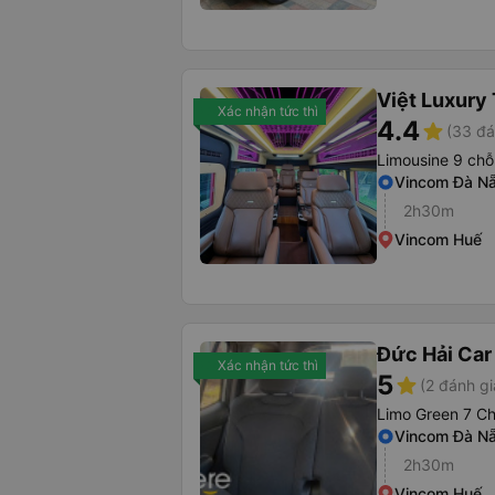
Việt Luxury 
Xác nhận tức thì
4.4
star
(33 đá
Limousine 9 chỗ
Vincom Đà N
2h30m
Vincom Huế
Đức Hải Car
Xác nhận tức thì
5
star
(2 đánh gi
Limo Green 7 C
Vincom Đà N
2h30m
Vincom Huế