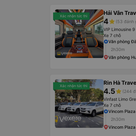
Hải Vân Trav
Xác nhận tức thì
4
star
(53 đánh 
VIP Limousine 9
Xe 7 chỗ
Văn phòng Đ
2h30m
Văn phòng H
Rin Hà Trave
Xác nhận tức thì
4.5
star
(244 đ
Vinfast Limo Gr
Xe 7 chỗ
Vincom Plaza
2h30m
Vincom Plaza