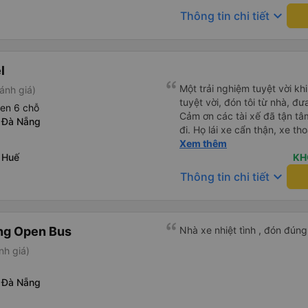
keyboard_arrow_down
Thông tin chi tiết
l
Một trải nghiệm tuyệt vời khi
ánh giá)
tuyệt vời, đón tôi từ nhà, đư
een 6 chỗ
Cảm ơn các tài xế đã tận tâm
 Đà Nẵng
đi. Họ lái xe cẩn thận, xe t
nước uống và có bộ sạc điện
Xem thêm
 Huế
dây nguồn và Wi-Fi nhé! 👍
KH
keyboard_arrow_down
Thông tin chi tiết
ng Open Bus
Nhà xe nhiệt tình , đón đúng 
nh giá)
 Đà Nẵng