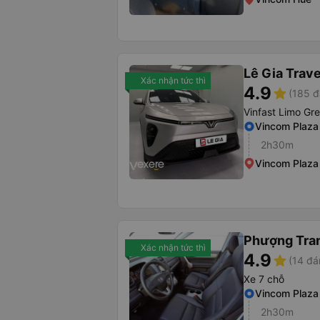
Lê Gia Trave
Xác nhận tức thì
4.9
star
(185 đ
Vinfast Limo Gr
Vincom Plaza
2h30m
Vincom Plaza
Phượng Tra
Xác nhận tức thì
4.9
star
(14 đá
Xe 7 chỗ
Vincom Plaza
2h30m