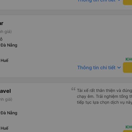
ar
nh giá)
hỗ
 Đà Nẵng
KH
 Huế
keyboard_arrow_down
Thông tin chi tiết
avel
Tài xế rất thân thiện và đún
chạy êm. Trải nghiệm tổng th
nh giá)
tiếp tục lựa chọn dịch vụ nà
 Đà Nẵng
KH
 Huế