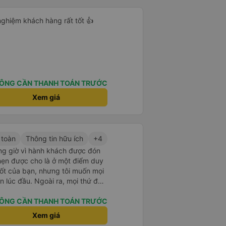
i nghiệm khách hàng rất tốt 👍
ÔNG CẦN THANH TOÁN TRƯỚC
Xem giá
 toàn
Thông tin hữu ích
+4
g giờ vì hành khách được đón
hẹn được cho là ở một điểm duy
tốt của bạn, nhưng tôi muốn mọi
n lúc đầu. Ngoài ra, mọi thứ đều
 xế lái xe rất tốt. Cảm ơn bạn rất
ÔNG CẦN THANH TOÁN TRƯỚC
Xem giá