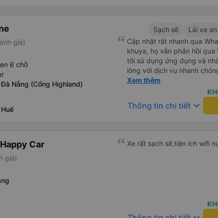
ne
Sạch sẽ
Lái xe an
Cập nhật rất nhanh qua Wh
ánh giá)
khuya, họ vẫn phản hồi qua 
tôi sử dụng ứng dụng và nhà 
een 6 chỗ
lòng với dịch vụ nhanh chóng
er
khách sạn ở Huế, mặc dù tôi
Xem thêm
 Đà Nẵng (Cổng Highland)
tài xế đã hỏi tôi muốn đi đâu
KH
tôi tại địa điểm tôi muốn, k
keyboard_arrow_down
Thông tin chi tiết
 Huế
khác. Tôi đã quyết định sử 
cho chuyến trở về Đà Nẵng.
 Happy Car
Xe rất sạch sẽ,tiện ích wifi
h giá)
ẵng
KH
keyboard_arrow_down
Thông tin chi tiết