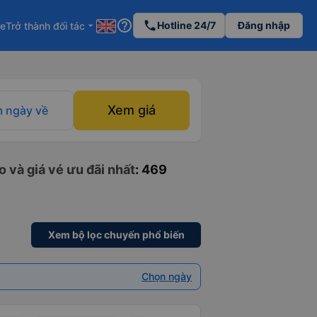
help_outline
phone
Hotline 24/7
Đăng nhập
re
Trở thành đối tác
arrow_drop_down
Xem giá
 ngày về
 và giá vé ưu đãi nhất
: 469
Xem bộ lọc chuyến phổ biến
Chọn ngày