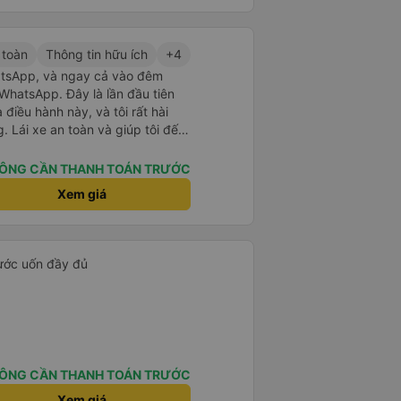
 toàn
Thông tin hữu ích
+4
atsApp, và ngay cả vào đêm
WhatsApp. Đây là lần đầu tiên
điều hành này, và tôi rất hài
. Lái xe an toàn và giúp tôi đến
 không báo trước khi đặt xe và
. Tôi rất cảm kích vì họ đã đón
ÔNG CẦN THANH TOÁN TRƯỚC
hông giống như các nhà điều hành
Xem giá
dụng dịch vụ của họ một lần nữa
 nước uốn đầy đủ
ÔNG CẦN THANH TOÁN TRƯỚC
Xem giá