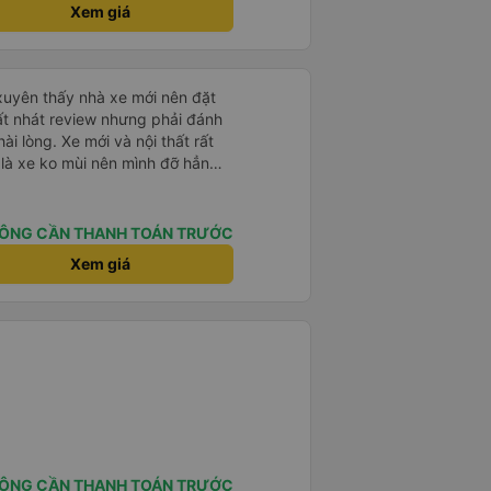
Xem giá
xuyên thấy nhà xe mới nên đặt
rất nhát review nhưng phải đánh
ài lòng. Xe mới và nội thất rất
 là xe ko mùi nên mình đỡ hẳn
tài chạy rất êm, tốc độ đều, xe
i lòng về chuyến đi, nếu có nhu
 tiên trong lựa chọn của mình.
ÔNG CẦN THANH TOÁN TRƯỚC
Xem giá
ÔNG CẦN THANH TOÁN TRƯỚC