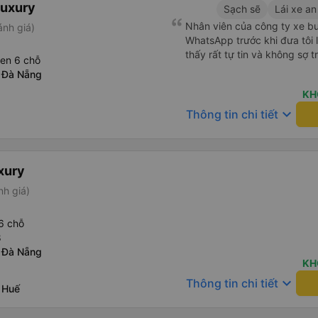
Luxury
Sạch sẽ
Lái xe an
Nhân viên của công ty xe b
ánh giá)
WhatsApp trước khi đưa tôi lê
thấy rất tự tin và không sợ 
een 6 chỗ
 Đà Nẵng
KH
keyboard_arrow_down
Thông tin chi tiết
xury
nh giá)
 6 chỗ
8
 Đà Nẵng
KH
keyboard_arrow_down
Thông tin chi tiết
 Huế