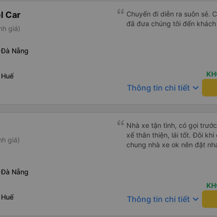
l Car
Chuyến đi diễn ra suôn sẻ. C
đã đưa chúng tôi đến khách
nh giá)
 Đà Nẵng
KH
 Huế
keyboard_arrow_down
Thông tin chi tiết
Nhà xe tận tình, có gọi trước
xế thân thiện, lái tốt. Đôi kh
h giá)
chung nhà xe ok nên đặt nh
 Đà Nẵng
KH
 Huế
keyboard_arrow_down
Thông tin chi tiết