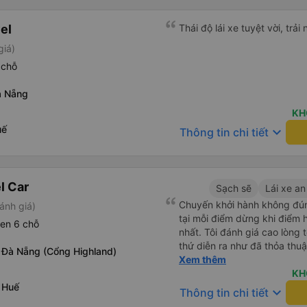
el
Thái độ lái xe tuyệt vời, trả
giá)
 chỗ
à Nẵng
KH
uế
keyboard_arrow_down
Thông tin chi tiết
l Car
Sạch sẽ
Lái xe an
Chuyến khởi hành không đún
ánh giá)
tại mỗi điểm dừng khi điểm 
een 6 chỗ
nhất. Tôi đánh giá cao lòng 
thứ diễn ra như đã thỏa thuậ
 Đà Nẵng (Cổng Highland)
ổn. Chiếc xe thoải mái và tài
Xem thêm
nhiều.
KH
 Huế
keyboard_arrow_down
Thông tin chi tiết