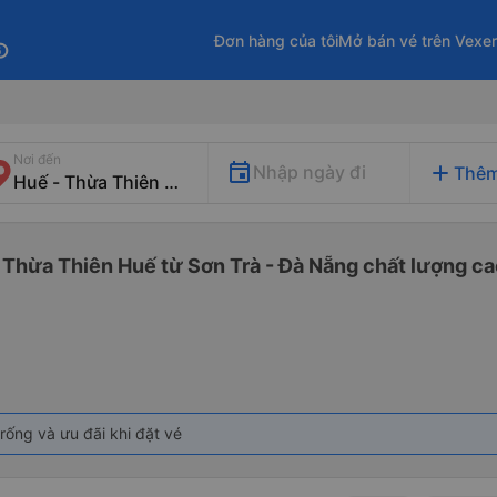
Đơn hàng của tôi
Mở bán vé trên Vexe
fo
Nơi đến
add
Nhập ngày đi
Thêm
 Thừa Thiên Huế từ Sơn Trà - Đà Nẵng chất lượng cao
rống và ưu đãi khi đặt vé