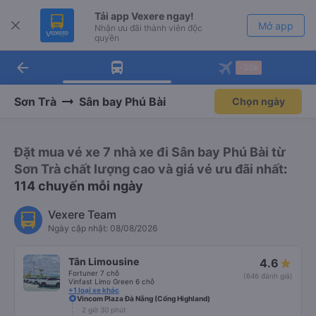
Tải app Vexere ngay!
Mở app
Nhận ưu đãi thành viên độc
quyền
arrow_back
Tải app Vexere
-30k
Mở app
-30k/ghế khi đặt vé máy bay qua
app
Sơn Trà
Sân bay Phú Bài
Chọn ngày
Đặt mua vé xe 7 nhà xe đi Sân bay Phú Bài từ
Sơn Trà chất lượng cao và giá vé ưu đãi nhất
:
114 chuyến mỗi ngày
Vexere Team
Ngày cập nhật: 08/08/2026
Tân Limousine
4.6
Fortuner 7 chỗ
(646 đánh giá)
Vinfast Limo Green 6 chỗ
+1 loại xe khác
Vincom Plaza Đà Nẵng (Cổng Highland)
2 giờ 30 phút