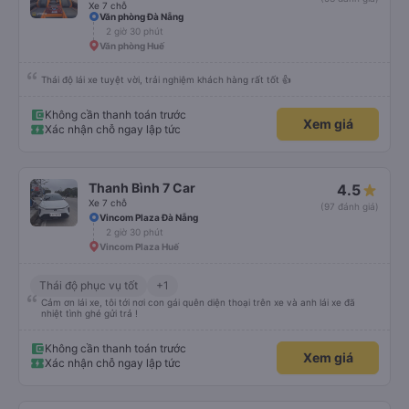
Xe 7 chỗ
Văn phòng Đà Nẵng
2 giờ 30 phút
Văn phòng Huế
Thái độ lái xe tuyệt vời, trải nghiệm khách hàng rất tốt 👍
Không cần thanh toán trước
Xem giá
Xác nhận chỗ ngay lập tức
Thanh Bình 7 Car
4.5
Xe 7 chỗ
(97 đánh giá)
Vincom Plaza Đà Nẵng
2 giờ 30 phút
Vincom Plaza Huế
Thái độ phục vụ tốt
+1
Cảm ơn lái xe, tôi tới nơi con gái quên diện thoại trên xe và anh lái xe đã
nhiệt tình ghé gửi trả !
Không cần thanh toán trước
Xem giá
Xác nhận chỗ ngay lập tức