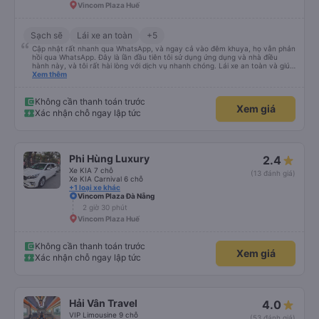
Vincom Plaza Huế
Sạch sẽ
Lái xe an toàn
+5
Cập nhật rất nhanh qua WhatsApp, và ngay cả vào đêm khuya, họ vẫn phản
hồi qua WhatsApp. Đây là lần đầu tiên tôi sử dụng ứng dụng và nhà điều
hành này, và tôi rất hài lòng với dịch vụ nhanh chóng. Lái xe an toàn và giúp
tôi đến khách sạn ở Huế, mặc dù tôi không báo trước khi đặt xe và tài xế đã
Xem thêm
hỏi tôi muốn đi đâu. Tôi rất cảm kích vì họ đã đón tôi tại địa điểm tôi muốn,
không giống như các nhà điều hành khác. Tôi đã quyết định sử dụng dịch vụ
của họ một lần nữa cho chuyến trở về Đà Nẵng.
Không cần thanh toán trước
Xem giá
Xác nhận chỗ ngay lập tức
Phi Hùng Luxury
2.4
Xe KIA 7 chỗ
(13 đánh giá)
Xe KIA Carnival 6 chỗ
+1 loại xe khác
Vincom Plaza Đà Nẵng
2 giờ 30 phút
Vincom Plaza Huế
Không cần thanh toán trước
Xem giá
Xác nhận chỗ ngay lập tức
Hải Vân Travel
4.0
VIP Limousine 9 chỗ
(53 đánh giá)