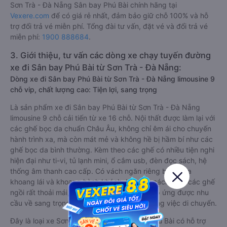
Sơn Trà - Đà Nẵng Sân bay Phú Bài chính hãng tại
Vexere.com
để có giá rẻ nhất, đảm bảo giữ chỗ 100% và hỗ
trợ đổi trả vé miễn phí. Tổng đài tư vấn, đặt vé và đổi trả vé
miễn phí:
1900 888684
.
3. Giới thiệu, tư vấn các dòng xe chạy tuyến đường
xe đi Sân bay Phú Bài từ Sơn Trà - Đà Nẵng:
Dòng xe đi Sân bay Phú Bài từ Sơn Trà - Đà Nẵng limousine 9
chỗ vip, chất lượng cao: Tiện lợi, sang trọng
Là sản phẩm xe đi Sân bay Phú Bài từ Sơn Trà - Đà Nẵng
limousine 9 chỗ cải tiến từ xe 16 chỗ. Nội thất được làm lại với
các ghế bọc da chuẩn Châu Âu, không chỉ êm ái cho chuyến
hành trình xa, mà còn mát mẻ và không hề bị hầm bí như các
ghế bọc da bình thường. Kèm theo các ghế có nhiều tiện nghi
hiện đại như ti-vi, tủ lạnh mini, ổ cắm usb, đèn đọc sách, hệ
thống âm thanh cao cấp. Có vách ngăn riêng biệt giữa
khoang lái và khoang hành khách. Khoảng cách giữa các ghế
ngồi rất thoải mái, không nhồi nhét. Luôn đáp ứng được nhu
cầu về sang trọng, thoải mái và tiện nghi trong việc di chuyển.
Đây là loại xe Sơn Trà - Đà Nẵng Sân bay Phú Bài có hỗ trợ