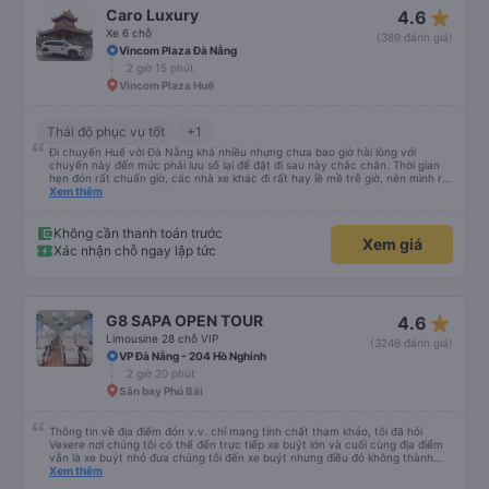
star_rate
Caro Luxury
4.6
Xe 6 chỗ
(389 đánh giá)
Vincom Plaza Đà Nẵng
2 giờ 15 phút
Vincom Plaza Huế
Thái độ phục vụ tốt
+1
Đi chuyến Huế với Đà Nẵng khá nhiều nhưng chưa bao giờ hài lòng với
chuyến này đến mức phải lưu số lại để đặt đi sau này chắc chắn. Thời gian
hẹn đón rất chuẩn giờ, các nhà xe khác đi rất hay lề mề trễ giờ, nên mình rất
bất ngờ với sự đúng giờ của xe. Xe ngồi sạch sẽ, chạy khá êm, thơm tho mùi
Xem thêm
tinh dầu ko có bị hôi hay dơ. Xe đời mới. Tài xế nay mình đi bạn ốm ốm sinh
năm 90, lái xe rất cứng và cực kỳ an toàn. Lần đầu tiên đi tuyến này mà
thấy tài xế chạy tuân thủ biến báo giới hạn tốc độ, ko sử dụng điện thoại khi
Không cần thanh toán trước
Xem giá
lái xe và rất tập trung, chuyển làn từ tốn và quan sát kỹ. Đón mình đi từ Đà
Xác nhận chỗ ngay lập tức
Nẵng 2:30 thì trả tại nhà lúc 5:00, trải nghiệm tốt nhất trong các nhà xe đã
từng đi.
star_rate
G8 SAPA OPEN TOUR
4.6
Limousine 28 chỗ VIP
(3246 đánh giá)
VP Đà Nẵng - 204 Hồ Nghinh
2 giờ 20 phút
Sân bay Phú Bài
Thông tin về địa điểm đón v.v. chỉ mang tính chất tham khảo, tôi đã hỏi
Vexere nơi chúng tôi có thể đến trực tiếp xe buýt lớn và cuối cùng địa điểm
vẫn là xe buýt nhỏ đưa chúng tôi đến xe buýt nhưng điều đó không thành
vấn đề. Chúng tôi khởi hành đúng giờ từ Hà Nội nhưng đã nghỉ rất lâu ở sân
Xem thêm
bay để đợi một số hành khách tôi đoán vậy và chỉ đến Sa Pa muộn 30 phút