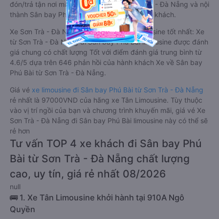
đón/trả tận nơi miễn phí tại nội thành Sơn Trà - Đà Nẵng và nội
thành Sân bay Phú Bài, rất thuận tiện cho du khách.
Xe Sơn Trà - Đà Nẵng Sân bay Phú Bài limousine tốt nhất: Xe
từ Sơn Trà - Đà Nẵng đi Sân bay Phú Bài limousine được đánh
giá chung có chất lượng Tốt với điểm đánh giá trung bình từ
4.6/5 dựa trên 646 phản hồi của hành khách Xe về Sân bay
Phú Bài từ Sơn Trà - Đà Nẵng.
Giá vé
xe limousine đi Sân bay Phú Bài từ Sơn Trà - Đà Nẵng
rẻ nhất là 97000VND của hãng xe Tân Limousine. Tùy thuộc
vào vị trí ngồi của bạn và chương trình khuyến mãi, giá vé Xe
Sơn Trà - Đà Nẵng đi Sân bay Phú Bài limousine này có thể sẽ
rẻ hơn
Tư vấn TOP 4 xe khách đi Sân bay Phú
Bài từ Sơn Trà - Đà Nẵng chất lượng
cao, uy tín, giá rẻ nhất 08/2026
null
🚌 1. Xe Tân Limousine khởi hành tại 910A Ngô
Quyền