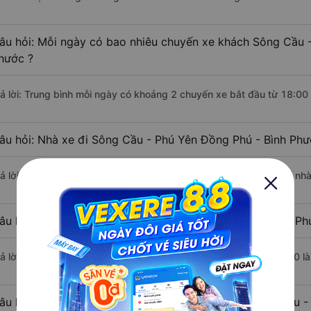
âu hỏi: Mỗi ngày có bao nhiêu chuyến xe khách Sông Cầu -
hước ?
rả lời: Trung bình mỗi ngày có khoảng 2 chuyến xe bắt đầu từ 18:00
âu hỏi: Nhà xe đi Sông Cầu - Phú Yên Đồng Phú - Bình Ph
rả lời: Chuyến xe có giờ xuất phát sớm nhất vào lúc 18:00 là của nh
âu hỏi: Nhà xe đi Đồng Phú - Bình Phước từ Sông Cầu - Phú
rả lời: Chuyến xe có giờ xuất phát trễ (muộn) nhất là vào lúc 18:00 
âu hỏi: Review xe đi Đồng Phú - Bình Phước từ Sông Cầu - 