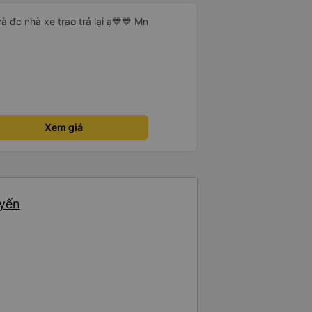
à đc nhà xe trao trả lại ạ💙💙 Mn
Xem giá
uyến