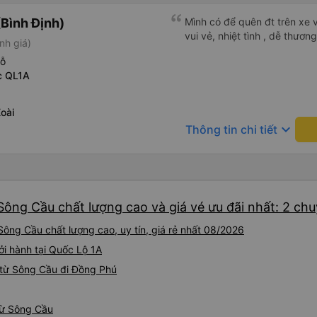
Bình Định)
Mình có để quên đt trên xe v
vui vẻ, nhiệt tình , dễ thương
nh giá)
hỗ
c QL1A
oài
keyboard_arrow_down
Thông tin chi tiết
Sông Cầu chất lượng cao và giá vé ưu đãi nhất: 2 ch
ông Cầu chất lượng cao, uy tín, giá rẻ nhất 08/2026
ởi hành tại Quốc Lộ 1A
 từ Sông Cầu đi Đồng Phú
từ Sông Cầu