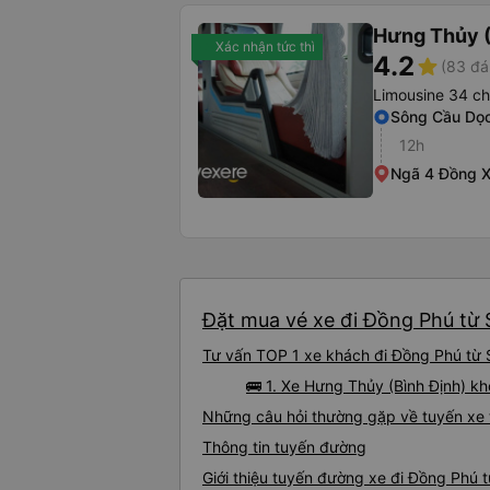
Hưng Thủy (
Xác nhận tức thì
4.2
star
(83 đá
Limousine 34 c
Sông Cầu Dọ
12h
Ngã 4 Đồng X
Đặt mua vé xe đi Đồng Phú từ 
Tư vấn TOP 1 xe khách đi Đồng Phú từ S
🚌 1. Xe Hưng Thủy (Bình Định) kh
Những câu hỏi thường gặp về tuyến xe
Thông tin tuyến đường
Giới thiệu tuyến đường xe đi Đồng Phú 