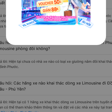
uất sắc, cao cấp nhất?
rả lời: Những hãng xe đi Sông Cầu - Phú Yên Đồng Phú - Bình Phước 
à nhà xe Hưng Thủy (Bình Định) đi Đồng Phú - Bình Phước từ Sông Cầ
ựa trên 83 đánh giá của khách hàng).
âu hỏi: Có loại xe Sông Cầu - Phú Yên Đồng Phú - Bình Ph
imousine phòng đôi không?
rả lời: Hiện tại chưa có nhà xe nào có loại xe giường nằm đôi khai t
 Bình Phước.
âu hỏi: Các hãng xe nào khai thác dòng xe Limousine đi Đ
ầu - Phú Yên?
rả lời: Hiện tại có 1 hãng xe khai thác dòng xe Limousine trên tuyến
ạn có thể tham khảo thêm thông tin và đặt vé các nhà xe này tại tra