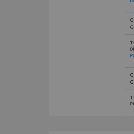
đ
C
C
T
Đ
P
C
C
T
P