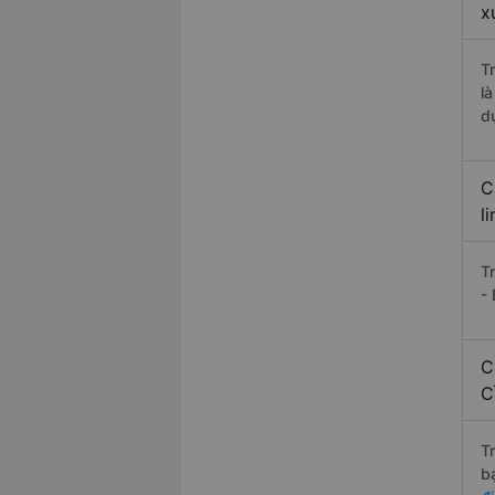
x
T
l
d
C
l
T
-
C
C
T
b