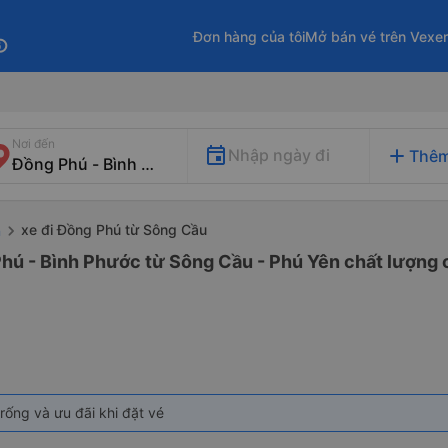
Đơn hàng của tôi
Mở bán vé trên Vexe
fo
Nơi đến
add
Nhập ngày đi
Thêm
xe đi Đồng Phú từ Sông Cầu
n
hú - Bình Phước từ Sông Cầu - Phú Yên chất lượng c
rống và ưu đãi khi đặt vé