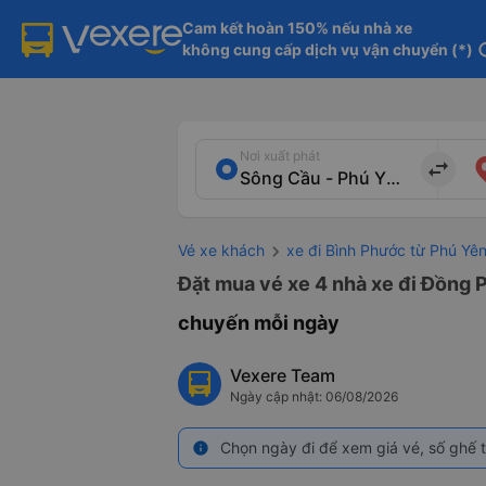
Cam kết hoàn 150% nếu nhà xe

không cung cấp dịch vụ vận chuyển (*)
in
Nơi xuất phát
import_export
Vé xe khách
xe đi Bình Phước từ Phú Yê
Đặt mua vé xe 4 nhà xe đi Đồng P
chuyến mỗi ngày
Vexere Team
Ngày cập nhật: 06/08/2026
Chọn ngày đi để xem giá vé, số ghế t
info