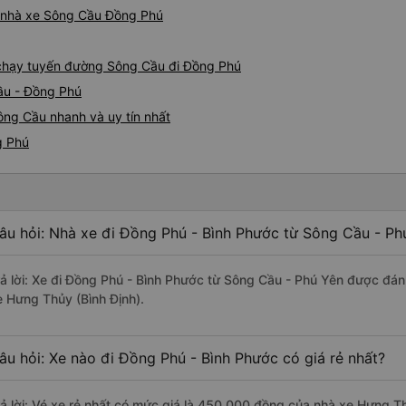
iá nhà xe Sông Cầu Đồng Phú
e chạy tuyến đường Sông Cầu đi Đồng Phú
ầu - Đồng Phú
ông Cầu nhanh và uy tín nhất
g Phú
âu hỏi: Nhà xe đi Đồng Phú - Bình Phước từ Sông Cầu - Ph
rả lời: Xe đi Đồng Phú - Bình Phước từ Sông Cầu - Phú Yên được đánh
e Hưng Thủy (Bình Định).
âu hỏi: Xe nào đi Đồng Phú - Bình Phước có giá rẻ nhất?
rả lời: Vé xe rẻ nhất có mức giá là 450.000 đồng của nhà xe Hưng Th