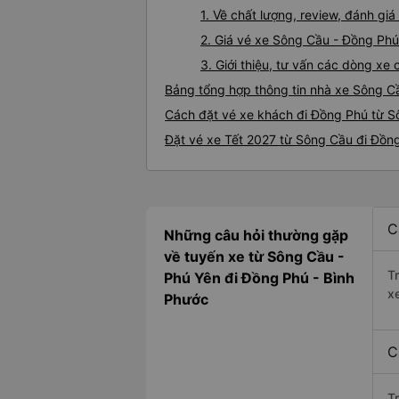
1. Về chất lượng, review, đánh g
2. Giá vé xe Sông Cầu - Đồng Phú
3. Giới thiệu, tư vấn các dòng x
Bảng tổng hợp thông tin nhà xe Sông C
Cách đặt vé xe khách đi Đồng Phú từ S
Đặt vé xe Tết 2027 từ Sông Cầu đi Đồn
C
Những câu hỏi thường gặp
về tuyến xe từ Sông Cầu -
T
Phú Yên đi Đồng Phú - Bình
x
Phước
C
T