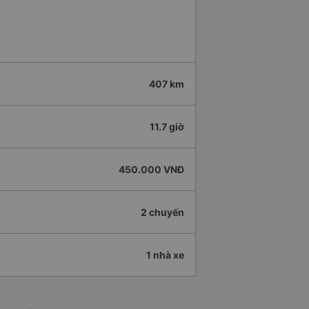
407 km
11.7 giờ
450.000 VNĐ
2 chuyến
1 nhà xe