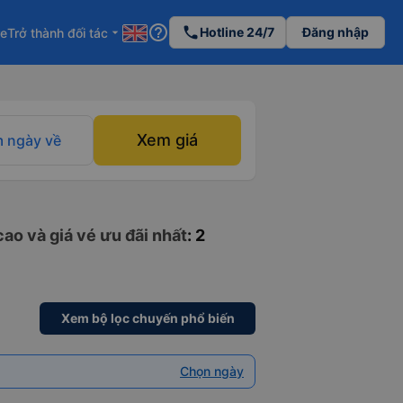
help_outline
phone
Hotline 24/7
Đăng nhập
re
Trở thành đối tác
arrow_drop_down
Xem giá
 ngày về
ao và giá vé ưu đãi nhất
: 2
Xem bộ lọc chuyến phổ biến
Chọn ngày