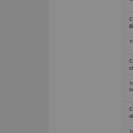
C
B
Tr
C
c
T
ti
C
d
T