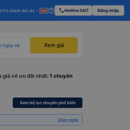
help_outline
phone
Hotline 24/7
Đăng nhập
re
Trở thành đối tác
arrow_drop_down
Xem giá
 ngày về
 giá vé ưu đãi nhất
: 1 chuyến
Xem bộ lọc chuyến phổ biến
Chọn ngày