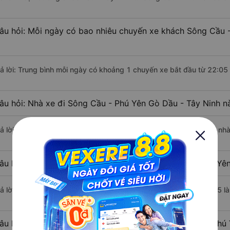
âu hỏi: Mỗi ngày có bao nhiêu chuyến xe khách Sông Cầu -
rả lời: Trung bình mỗi ngày có khoảng 1 chuyến xe bắt đầu từ 22:05
âu hỏi: Nhà xe đi Sông Cầu - Phú Yên Gò Dầu - Tây Ninh n
rả lời: Chuyến xe có giờ xuất phát sớm nhất vào lúc 22:05 là của nh
âu hỏi: Nhà xe đi Gò Dầu - Tây Ninh từ Sông Cầu - Phú Yên
rả lời: Chuyến xe có giờ xuất phát trễ (muộn) nhất là vào lúc 22:05 
âu hỏi: Review xe đi Gò Dầu - Tây Ninh từ Sông Cầu - Phú 