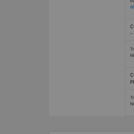
b
đ
C
-
T
N
C
P
T
N