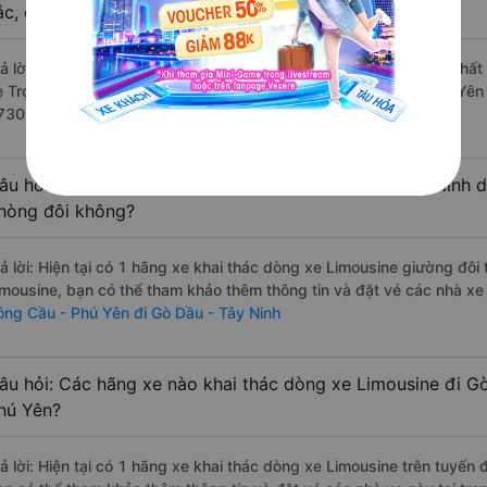
ắc, cao cấp nhất?
rả lời: Những hãng xe đi Sông Cầu - Phú Yên Gò Dầu - Tây Ninh chất 
e Trọng Thủy Limousine đi Gò Dầu - Tây Ninh từ Sông Cầu - Phú Yên 
730 đánh giá của khách hàng).
âu hỏi: Có loại xe Sông Cầu - Phú Yên Gò Dầu - Tây Ninh d
hòng đôi không?
rả lời: Hiện tại có 1 hãng xe khai thác dòng xe Limousine giường đô
imousine, bạn có thể tham khảo thêm thông tin và đặt vé các nhà xe 
ông Cầu - Phú Yên đi Gò Dầu - Tây Ninh
âu hỏi: Các hãng xe nào khai thác dòng xe Limousine đi G
hú Yên?
rả lời: Hiện tại có 1 hãng xe khai thác dòng xe Limousine trên tuyến