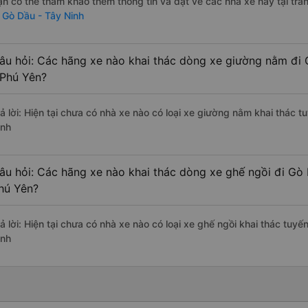
ạn có thể tham khảo thêm thông tin và đặt vé các nhà xe này tại tra
i Gò Dầu - Tây Ninh
âu hỏi: Các hãng xe nào khai thác dòng xe giường nằm đi
 Phú Yên?
rả lời: Hiện tại chưa có nhà xe nào có loại xe giường nằm khai thác 
inh
âu hỏi: Các hãng xe nào khai thác dòng xe ghế ngồi đi Gò
hú Yên?
rả lời: Hiện tại chưa có nhà xe nào có loại xe ghế ngồi khai thác tuy
inh