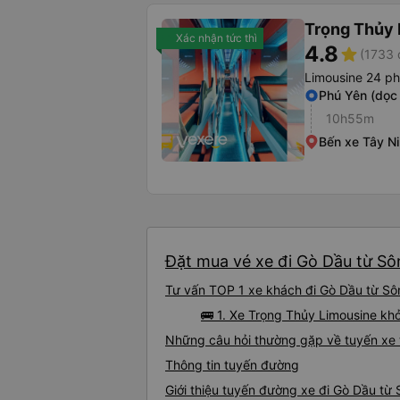
Trọng Thủy 
Xác nhận tức thì
4.8
star
(1733 
Limousine 24 p
Phú Yên (dọc
10h55m
Bến xe Tây N
Đặt mua vé xe đi Gò Dầu từ Sôn
Tư vấn TOP 1 xe khách đi Gò Dầu từ Sôn
🚌 1. Xe Trọng Thủy Limousine khở
Những câu hỏi thường gặp về tuyến xe 
Thông tin tuyến đường
Giới thiệu tuyến đường xe đi Gò Dầu từ