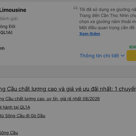
Limousine
Tôi đã sử dụng xe giường nằ
Trang đến Cần Thơ. Nhìn chu
đánh giá)
chọn xe giường nằm thoải má
hòng Đôi
Một điều quan trọng cần đề 
 QL1A)
xe, điều này có thể gây khó 
Xem thêm
xuyên đêm. Tuy nhiên, khi 
chuyến đi vẫn khá thoải mái
KH
inh
(hôm qua) rất tốt. Mặc dù x
keyboard_arrow_down
Thông tin chi tiết
nhưng công ty đã thông báo 
gặp vấn đề gì. Xe khá thoải 
tài xế lịch sự và thân thiện
khoảng 4:00 sáng và 9:00 sá
hơn nhiều. Tại điểm dừng cu
g Cầu chất lượng cao và giá vé ưu đãi nhất: 1 chuyế
cấp bàn chải đánh răng, đó l
chuyến đi trước của tôi vào
g Cầu chất lượng cao, uy tín, giá rẻ nhất 08/2026
nghỉ đêm nào cho đến khoản
chịu. Có vẻ như lịch trình ph
i hành tại QL1A
hy vọng các điểm dừng sẽ đ
từ Sông Cầu đi Gò Dầu
tương lai. Nhìn chung, tôi hà
dịch vụ xe buýt giường nằm
chuyến công tác, vì đây vẫn
 Sông Cầu