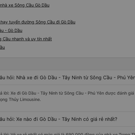
buýt giường nằm thoải mái n
iá nhà xe Sông Cầu Gò Dầu
thực sự hy vọng rằng trong t
thường xuyên theo lịch trình, 
tuyến đường này một lần nữa
e chạy tuyến đường Sông Cầu đi Gò Dầu
ầu - Gò Dầu
 Cầu nhanh và uy tín nhất
Dầu
âu hỏi: Nhà xe đi Gò Dầu - Tây Ninh từ Sông Cầu - Phú Yên
rả lời: Xe đi Gò Dầu - Tây Ninh từ Sông Cầu - Phú Yên được đánh giá
rọng Thủy Limousine.
âu hỏi: Xe nào đi Gò Dầu - Tây Ninh có giá rẻ nhất?
rả lời: Vé xe rẻ nhất có mức giá là 690.000 đồng của nhà xe Trọng 