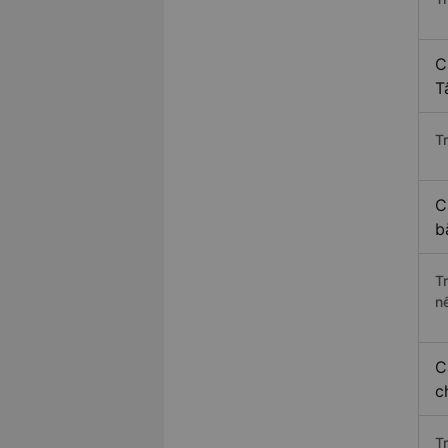
C
T
Tr
C
b
T
n
C
c
T