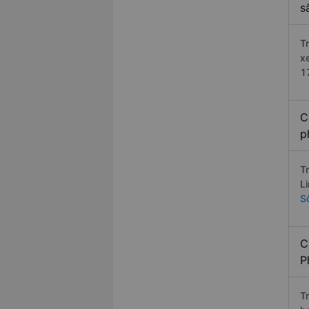
s
T
x
1
C
p
T
L
S
C
P
T