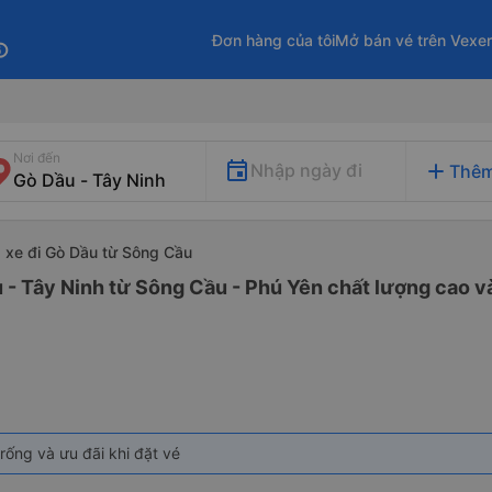
Đơn hàng của tôi
Mở bán vé trên Vexe
fo
Nơi đến
add
Nhập ngày đi
Thêm
xe đi Gò Dầu từ Sông Cầu
 - Tây Ninh từ Sông Cầu - Phú Yên chất lượng cao và
rống và ưu đãi khi đặt vé