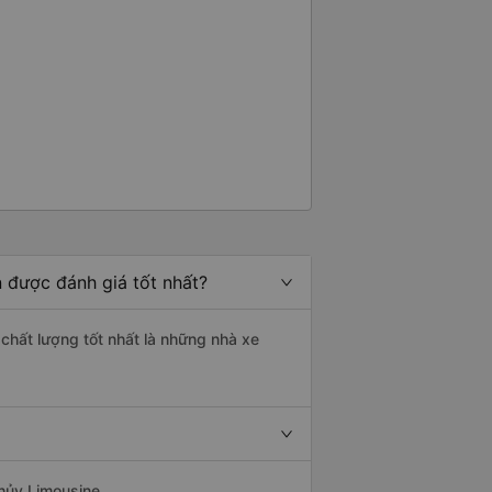
hất trên tuyến đường này. Tôi
ương lai các tài xế sẽ dừng xe
đặc biệt là vì tôi dự định sẽ đi
 vào tuần tới.
 được đánh giá tốt nhất?
 chất lượng tốt nhất là những nhà xe
Thủy Limousine.