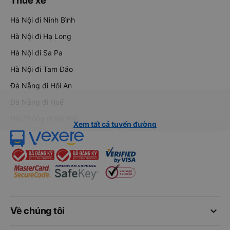
Thuê xe
Hà Nội đi Ninh Bình
Hà Nội đi Hạ Long
Hà Nội đi Sa Pa
Hà Nội đi Tam Đảo
Đà Nẵng đi Hội An
Đà Nẵng đi Huế
Hải Phòng đi Hà Nội
Xem tất cả tuyến đường
keyboard_arrow_down
Về chúng tôi