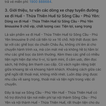
trả vé miễn phí:
1900 888684
.
3. Giới thiệu, tư vấn các dòng xe chạy tuyến đường
xe đi Huế - Thừa Thiên Huế từ Sông Cầu - Phú Yên:
Dòng xe đi Huế - Thừa Thiên Huế từ Sông Cầu - Phú Yên
limousine 9 chỗ vip, chất lượng cao: Tiện lợi, sang trọng
Là sản phẩm xe đi Huế - Thừa Thiên Huế từ Sông Cầu - Phú
Yên limousine 9 chỗ cải tiến từ xe 16 chỗ. Nội thất được làm
lại với các ghế bọc da chuẩn Châu Âu, không chỉ êm ái cho
chuyến hành trình xa, mà còn mát mẻ và không hề bị hầm bí
như các ghế bọc da bình thường. Kèm theo các ghế có nhiều
tiện nghi hiện đại như ti-vi, tủ lạnh mini, ổ cắm usb, đèn đọc
sách, hệ thống âm thanh cao cấp. Có vách ngăn riêng biệt
giữa khoang lái và khoang hành khách. Khoảng cách giữa các
ghế ngồi rất thoải mái, không nhồi nhét. Luôn đáp ứng được
nhu cầu về sang trọng, thoải mái và tiện nghi trong việc di
chuyển.
Đây là loại xe Sông Cầu - Phú Yên Huế - Thừa Thiên Huế có
hỗ trợ đón/trả tận nơi miễn phí tại nội thành Sông Cầu - Phú
Yên và nội thành Huế - Thừa Thiên Huế, rất thuận tiện cho du