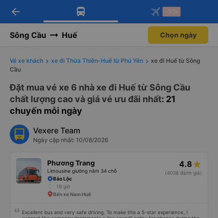
arrow_back
Tải app Vexere ngay!
Tải app Vexere
-30k
Mở app
Mở app
Nhận ưu đãi thành viên độc
-30k/ghế khi đặt vé máy bay qua
quyền
app
Sông Cầu
Huế
Chọn ngày
Vé xe khách
xe đi Thừa Thiên-Huế từ Phú Yên
xe đi Huế từ Sông
Cầu
Đặt mua vé xe 6 nhà xe đi Huế từ Sông Cầu
chất lượng cao và giá vé ưu đãi nhất
: 21
chuyến mỗi ngày
Vexere Team
Ngày cập nhật: 10/08/2026
Phương Trang
4.8
Limousine giường nằm 34 chỗ
(4038 đánh giá)
Bảo Lộc
18 giờ
Bến xe Nam Huế
Excellent bus and very safe driving. To make this a 5-star experience, I