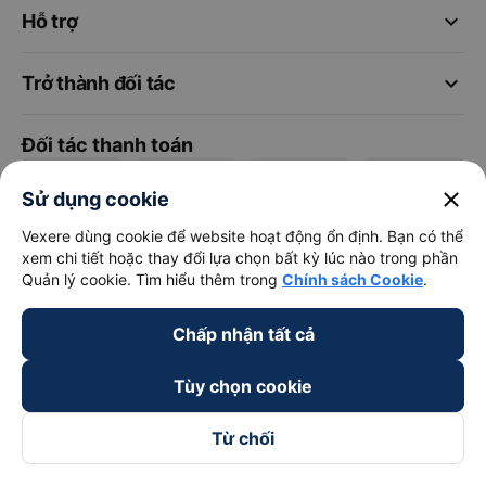
keyboard_arrow_down
Hỗ trợ
keyboard_arrow_down
Trở thành đối tác
Đối tác thanh toán
close
Sử dụng cookie
Vexere dùng cookie để website hoạt động ổn định. Bạn có thể
xem chi tiết hoặc thay đổi lựa chọn bất kỳ lúc nào trong phần
Quản lý cookie. Tìm hiểu thêm trong
Chính sách Cookie
.
Chấp nhận tất cả
Tùy chọn cookie
Từ chối