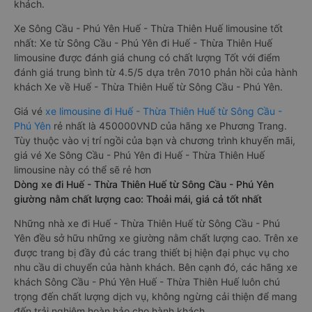
khách.
Xe Sông Cầu - Phú Yên Huế - Thừa Thiên Huế limousine tốt
nhất: Xe từ Sông Cầu - Phú Yên đi Huế - Thừa Thiên Huế
limousine được đánh giá chung có chất lượng Tốt với điểm
đánh giá trung bình từ 4.5/5 dựa trên 7010 phản hồi của hành
khách Xe về Huế - Thừa Thiên Huế từ Sông Cầu - Phú Yên.
Giá vé
xe limousine đi Huế - Thừa Thiên Huế từ Sông Cầu -
Phú Yên
rẻ nhất là 450000VND của hãng xe Phương Trang.
Tùy thuộc vào vị trí ngồi của bạn và chương trình khuyến mãi,
giá vé Xe Sông Cầu - Phú Yên đi Huế - Thừa Thiên Huế
limousine này có thể sẽ rẻ hơn
Dòng xe đi Huế - Thừa Thiên Huế từ Sông Cầu - Phú Yên
giường nằm chất lượng cao: Thoải mái, giá cả tốt nhất
Những nhà xe đi Huế - Thừa Thiên Huế từ Sông Cầu - Phú
Yên đều sở hữu những xe giường nằm chất lượng cao. Trên xe
được trang bị đầy đủ các trang thiết bị hiện đại phục vụ cho
nhu cầu di chuyển của hành khách. Bên cạnh đó, các hãng xe
khách Sông Cầu - Phú Yên Huế - Thừa Thiên Huế luôn chú
trọng đến chất lượng dịch vụ, không ngừng cải thiện để mang
đến trải nghiệm hoàn hảo cho hành khách.