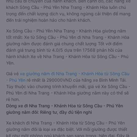
nhu cầu di chuyển của hành khách. Bên cạnh đó, các hãng xe
khách Sông Cầu - Phú Yên Nha Trang - Khánh Hòa luôn chú
trọng đến chất lượng dịch vụ, không ngừng cải thiện để mang
đến trải nghiệm hoàn hảo cho hành khách.
Xe Sông Cầu - Phú Yên Nha Trang - Khánh Hòa giường nằm
tốt nhất: Xe từ Sông Cầu - Phú Yên đi Nha Trang - Khánh Hòa
giường nằm được đánh giá chung chất lượng Tốt với điểm
đánh giá trung bình từ 4.0/5 dựa trên 17568 phản hồi của
hành khách Xe về Nha Trang - Khánh Hòa từ Sông Cầu - Phú
Yên.
Giá vé
xe giường nằm đi Nha Trang - Khánh Hòa từ Sông Cầu
- Phú Yên
rẻ nhất là 290000VND của hãng xe Bình Minh Tải.
Tùy thuộc vào chương trình khuyến mãi, giá vé Xe Sông Cầu -
Phú Yên đi Nha Trang - Khánh Hòa giường nằm này có thể sẽ
rẻ hơn.
Dòng xe đi Nha Trang - Khánh Hòa từ Sông Cầu - Phú Yên
giường nằm đôi: Riêng tư, đầy đủ tiện nghi
Xe khách đi Nha Trang - Khánh Hòa từ Sông Cầu - Phú Yên
giường nằm đôi là loại xe đặc biệt. Với mỗi giường được thiết
kế như một phòng ngủ khách sạn sang trọng, hiện đại. Đây là