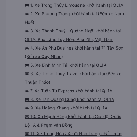
🚌 1. Xe Trọng Thủy Limousine khởi hành tại QL1A
🚌 2. Xe Phương Trang khởi hành tại (Bến xe Nam
Huế)
🚌 3. Xe Thanh Thuỷ - Quảng Ngãi khởi hành tại
QL1A, Phú Lâm, Tuy Hòa, Phú Yên, Việt Nam
🚌 4. Xe An Phú Buslines khởi hành tại 71 Tây Sơn
(Bến xe Quy Nhơn)
🚌 5. Xe Bình Minh Tải khởi hành tại QL1A
🚌 6. Xe Trọng Thủy Travel khởi hành tại (Bến xe
Thuận Thảo)
🚌 7. Xe Tuấn Tú Express khởi hành tại QL1A
🚌 8. Xe Tân Quang Dũng khởi hành tại QL1A
🚌 9. Xe Hoàng Khang khởi hành tại QL1A
🚌 10. Xe Mạnh Hùng khởi hành tại Giao lộ: Quốc
Lộ 1A & Phạm Văn Đồng
🚌 11. Xe Trung Hòa : Xe đi Nha Trang chất lượng