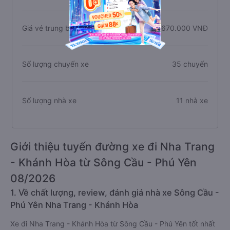
Giá vé trung bình
670.000 VNĐ
Số lượng chuyến xe
35 chuyến
Số lượng nhà xe
11 nhà xe
Giới thiệu tuyến đường xe đi Nha Trang
- Khánh Hòa từ Sông Cầu - Phú Yên
08/2026
1. Về chất lượng, review, đánh giá nhà xe Sông Cầu -
Phú Yên Nha Trang - Khánh Hòa
Xe đi Nha Trang - Khánh Hòa từ Sông Cầu - Phú Yên tốt nhất