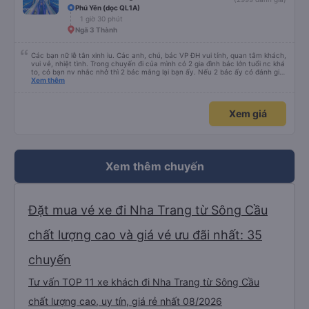
Phú Yên (dọc QL1A)
1 giờ 30 phút
Ngã 3 Thành
Các bạn nữ lễ tân xinh iu. Các anh, chú, bác VP ĐH vui tính, quan tâm khách,
vui vẻ, nhiệt tình. Trong chuyến đi của mình có 2 gia đình bác lớn tuổi nc khá
to, có bạn nv nhắc nhở thì 2 bác mắng lại bạn ấy. Nếu 2 bác ấy có đánh giá
xấu thì mình ngược lại nha. Bạn ấy nhắc nhở rất đúng. 2 bác nói rất to. To
Xem thêm
đến lỗi mình ngủ còn mơ được câu chuyện các bác nói với nhau xuất hiện
trong giấc mơ của mình luôn. Nên nếu bạn ấy bị phản ánh thì đừng trừ lương
bạn ấy nha. Nếu bạn ấy bị trừ thì bảo bạn ấy liên hệ sđt của mình, mình hỗ
Xem giá
trợ ạ. Số mình đuôi 666, chuyến ĐH-NT ngày 16/1. À các bạn nữ lễ tân xinh
iu còn đổi cho mình phòng đơn sang đôi xong còn note là (một mình) yêu
luôn. Nhưng phòng đôi mà nằm một thì mỗi lần xe rẽ 1 cái là ✈️ Ít đi xe khách
nhưng đủ để đánh giá 10/10.
Xem thêm chuyến
Đặt mua vé xe đi Nha Trang từ Sông Cầu
chất lượng cao và giá vé ưu đãi nhất: 35
chuyến
Tư vấn TOP 11 xe khách đi Nha Trang từ Sông Cầu
chất lượng cao, uy tín, giá rẻ nhất 08/2026