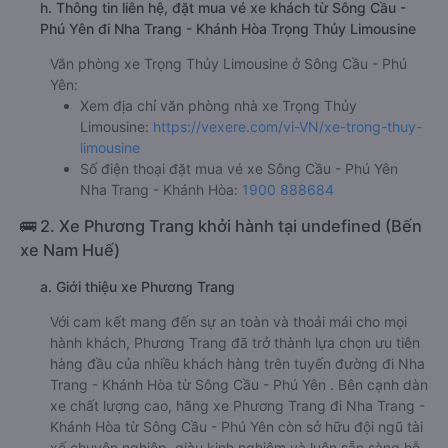
h. Thông tin liên hệ, đặt mua vé xe khách từ Sông Cầu -
Phú Yên đi Nha Trang - Khánh Hòa Trọng Thủy Limousine
Văn phòng xe Trọng Thủy Limousine ở Sông Cầu - Phú
Yên:
Xem địa chỉ văn phòng nhà xe Trọng Thủy
Limousine:
https://vexere.com/vi-VN/xe-trong-thuy-
limousine
Số điện thoại đặt mua vé xe Sông Cầu - Phú Yên
Nha Trang - Khánh Hòa:
1900 888684
🚌 2. Xe Phương Trang khởi hành tại undefined (Bến
xe Nam Huế)
a. Giới thiệu xe Phương Trang
Với cam kết mang đến sự an toàn và thoải mái cho mọi
hành khách, Phương Trang đã trở thành lựa chọn ưu tiên
hàng đầu của nhiều khách hàng trên tuyến đường đi Nha
Trang - Khánh Hòa từ Sông Cầu - Phú Yên . Bên cạnh dàn
xe chất lượng cao, hãng xe Phương Trang đi Nha Trang -
Khánh Hòa từ Sông Cầu - Phú Yên còn sở hữu đội ngũ tài
xế chuyên nghiệp, giàu kinh nghiệm và luôn sẵn sàng hỗ