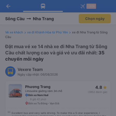
arrow_back
Tải app Vexere ngay!
Tải app Vexere
-30k
Mở app
Mở app
Nhận ưu đãi thành viên độc
-30k/ghế khi đặt vé máy bay qua
quyền
app
Sông Cầu
Nha Trang
Chọn ngày
Vé xe khách
xe đi Khánh Hòa từ Phú Yên
xe đi Nha Trang từ Sông
Cầu
Đặt mua vé xe 14 nhà xe đi Nha Trang từ Sông
Cầu chất lượng cao và giá vé ưu đãi nhất
: 35
chuyến mỗi ngày
Vexere Team
Ngày cập nhật: 06/08/2026
Phương Trang
4.8
Limousine giường nằm 34 chỗ
(3952 đánh giá)
Bến xe Nam Huế
9 giờ 42 phút
Bến xe Tu Bông - Vạn Giã
Excellent bus and very safe driving. To make this a 5-star experience, I