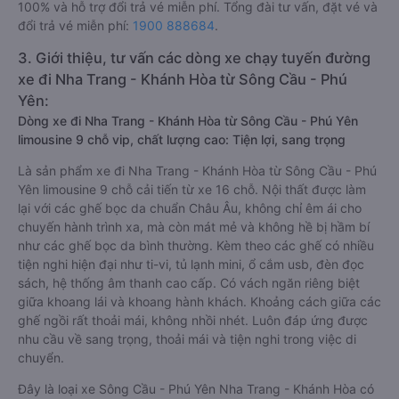
100% và hỗ trợ đổi trả vé miễn phí. Tổng đài tư vấn, đặt vé và
đổi trả vé miễn phí:
1900 888684
.
3. Giới thiệu, tư vấn các dòng xe chạy tuyến đường
xe đi Nha Trang - Khánh Hòa từ Sông Cầu - Phú
Yên:
Dòng xe đi Nha Trang - Khánh Hòa từ Sông Cầu - Phú Yên
limousine 9 chỗ vip, chất lượng cao: Tiện lợi, sang trọng
Là sản phẩm xe đi Nha Trang - Khánh Hòa từ Sông Cầu - Phú
Yên limousine 9 chỗ cải tiến từ xe 16 chỗ. Nội thất được làm
lại với các ghế bọc da chuẩn Châu Âu, không chỉ êm ái cho
chuyến hành trình xa, mà còn mát mẻ và không hề bị hầm bí
như các ghế bọc da bình thường. Kèm theo các ghế có nhiều
tiện nghi hiện đại như ti-vi, tủ lạnh mini, ổ cắm usb, đèn đọc
sách, hệ thống âm thanh cao cấp. Có vách ngăn riêng biệt
giữa khoang lái và khoang hành khách. Khoảng cách giữa các
ghế ngồi rất thoải mái, không nhồi nhét. Luôn đáp ứng được
nhu cầu về sang trọng, thoải mái và tiện nghi trong việc di
chuyển.
Đây là loại xe Sông Cầu - Phú Yên Nha Trang - Khánh Hòa có