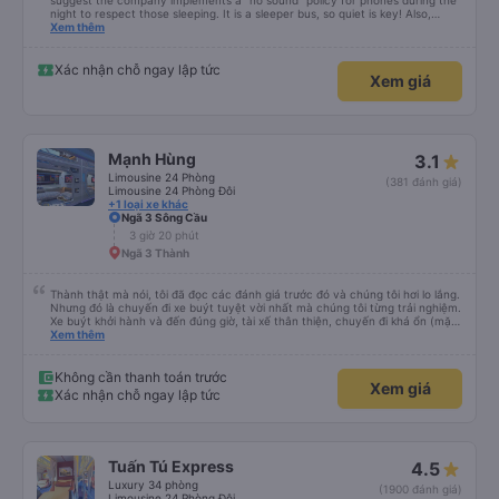
suggest the company implements a "no sound" policy for phones during the
night to respect those sleeping. It is a sleeper bus, so quiet is key! Also,
please display the Wi-Fi password clearly inside the cabin for convenience. I
Xem thêm
would definitely ride with them again! -------------- ​ Xe chất lượng tốt và
tài xế lái xe rất an toàn. Để dịch vụ hoàn hảo hơn, tôi góp ý nhà xe nên có
quy định rõ ràng về việc giữ im lặng (tắt âm thanh điện thoại) vào ban đêm
Xác nhận chỗ ngay lập tức
Xem giá
để tránh làm phiền hành khách khác ngủ. Ngoài ra, nhà xe nên dán sẵn mật
khẩu Wi-Fi trong xe để hành khách dễ dàng sử dụng. Tôi vẫn sẽ tiếp tục ủng
hộ nhà xe trong tương lai!
Mạnh Hùng
3.1
Limousine 24 Phòng
(381 đánh giá)
Limousine 24 Phòng Đôi
+1 loại xe khác
Ngã 3 Sông Cầu
3 giờ 20 phút
Ngã 3 Thành
Thành thật mà nói, tôi đã đọc các đánh giá trước đó và chúng tôi hơi lo lắng.
Nhưng đó là chuyến đi xe buýt tuyệt vời nhất mà chúng tôi từng trải nghiệm.
Xe buýt khởi hành và đến đúng giờ, tài xế thân thiện, chuyến đi khá ổn (mặc
dù vẫn hơi xóc, nhưng đó là đặc trưng của Việt Nam ^^), và chỗ ngồi thoải
Xem thêm
mái. Chúng tôi thực sự rất hài lòng.
Không cần thanh toán trước
Xem giá
Xác nhận chỗ ngay lập tức
Tuấn Tú Express
4.5
Luxury 34 phòng
(1900 đánh giá)
Limousine 24 Phòng Đôi