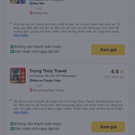
Phú Yên
2 giờ
Khánh Hòa
Nhà xe này ấn tượng với mình nhất là bác tài và anh nhân viên phụ xe. Từ
khâu gọi điện đến lúc lên xe đều rát sát sao và chủ động gọi cho mình để
hướng dẫn, giọng nói thân thiện, nhẹ nhàng. Nằm trên xe cũng khá thoải
mái, chăn nệm nước suối đầy đủ. Chuyến xe của mình hầu hết là các cô bác
Xem thêm
lớn tuổi thế nên khi hít thở sẽ thấy có một chút mùi người già Lúc xuống xe,
điểm thả của mình ban đầu dự kiến là Ngã 3 Sợi ( Nha Trang ) và bắt Grab
nhưng các anh hướng dẫn mình xuống ở đây không có ma nào dám chở đâu
Không cần thanh toán trước
Xem giá
( vì đây là địa bàn của thế lực xe ôm ngầm, dân chơi cỏ kẹo ke...) Và thế là
Xác nhận chỗ ngay lập tức
mình được chở xuống Ngã 3 thành , nơi sáng sủa an toàn hơn. Một Chuyến
xe được biết thêm nhiều câu chuyện mới. Cảm ơn nhà xe đã giúp đỡ
Trọng Thủy Travel
4.6
Limousine 29 chỗ VIP (Massage)
(591 đánh giá)
Bến xe Thuận Thảo
2 giờ
Văn phòng Nha Trang
Tôi đã có một chuyến đi tuyệt vời với Trọng Thủy Travel. Xe limousine sạch
sẽ, hiện đại và rất thoải mái. Ghế massage giúp cho hành trình 4,5 tiếng trở
nên thư giãn một cách đáng ngạc nhiên. Nhân viên soát vé lịch sự và nhiệt
tình, tài xế cẩn thận và chuyên nghiệp, mọi thứ đều được tổ chức tốt. Các
Xem thêm
thông báo rõ ràng, việc lên xe dễ dàng, và toàn bộ chuyến đi diễn ra đúng
như kế hoạch. Tôi đặt vé qua Vexere, và toàn bộ trải nghiệm - từ khi đặt vé
đến khi đến nơi - đều suôn sẻ và không gặp rắc rối. Tôi rất hài lòng với công
Không cần thanh toán trước
Xem giá
ty này và chắc chắn sẽ chọn Trọng Thủy Travel một lần nữa. Rất đáng giới
Xác nhận chỗ ngay lập tức
thiệu!