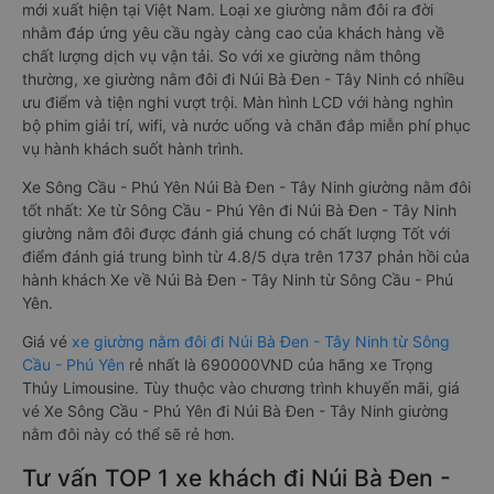
mới xuất hiện tại Việt Nam. Loại xe giường nằm đôi ra đời
nhằm đáp ứng yêu cầu ngày càng cao của khách hàng về
chất lượng dịch vụ vận tải. So với xe giường nằm thông
thường, xe giường nằm đôi đi Núi Bà Đen - Tây Ninh có nhiều
ưu điểm và tiện nghi vượt trội. Màn hình LCD với hàng nghìn
bộ phim giải trí, wifi, và nước uống và chăn đắp miễn phí phục
vụ hành khách suốt hành trình.
Xe Sông Cầu - Phú Yên Núi Bà Đen - Tây Ninh giường nằm đôi
tốt nhất: Xe từ Sông Cầu - Phú Yên đi Núi Bà Đen - Tây Ninh
giường nằm đôi được đánh giá chung có chất lượng Tốt với
điểm đánh giá trung bình từ 4.8/5 dựa trên 1737 phản hồi của
hành khách Xe về Núi Bà Đen - Tây Ninh từ Sông Cầu - Phú
Yên.
Giá vé
xe giường nằm đôi đi Núi Bà Đen - Tây Ninh từ Sông
Cầu - Phú Yên
rẻ nhất là 690000VND của hãng xe Trọng
Thủy Limousine. Tùy thuộc vào chương trình khuyến mãi, giá
vé Xe Sông Cầu - Phú Yên đi Núi Bà Đen - Tây Ninh giường
nằm đôi này có thể sẽ rẻ hơn.
Tư vấn TOP 1 xe khách đi Núi Bà Đen -