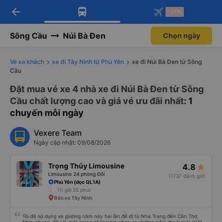
arrow_back
Tải app Vexere ngay!
Tải app Vexere
-30k
Mở app
Mở app
Nhận ưu đãi thành viên độc
-30k/ghế khi đặt vé máy bay qua
quyền
app
Sông Cầu
Núi Bà Đen
Chọn ngày
Vé xe khách
xe đi Tây Ninh từ Phú Yên
xe đi Núi Bà Đen từ Sông
Cầu
Đặt mua vé xe 4 nhà xe đi Núi Bà Đen từ Sông
Cầu chất lượng cao và giá vé ưu đãi nhất
: 1
chuyến mỗi ngày
Vexere Team
Ngày cập nhật: 09/08/2026
Trọng Thủy Limousine
4.8
Limousine 24 phòng Đôi
(1737 đánh giá)
Phú Yên (dọc QL1A)
10 giờ 55 phút
Bến xe Tây Ninh
Tôi đã sử dụng xe giường nằm này hai lần để đi từ Nha Trang đến Cần Thơ.