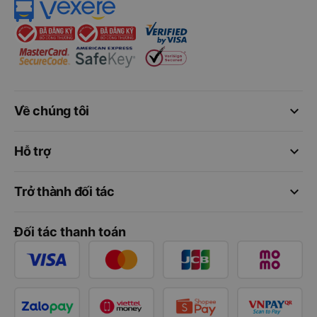
keyboard_arrow_down
Về chúng tôi
keyboard_arrow_down
Hỗ trợ
keyboard_arrow_down
Trở thành đối tác
Đối tác thanh toán