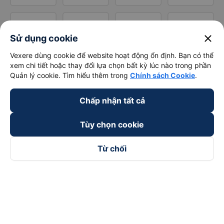
close
Sử dụng cookie
Vexere dùng cookie để website hoạt động ổn định. Bạn có thể
xem chi tiết hoặc thay đổi lựa chọn bất kỳ lúc nào trong phần
Quản lý cookie. Tìm hiểu thêm trong
Chính sách Cookie
.
Chấp nhận tất cả
Tùy chọn cookie
Từ chối
Theo dõi chúng tôi trên
Facebook
Tiktok
Youtube
Công ty TNHH Thương Mại Dịch Vụ Vexere