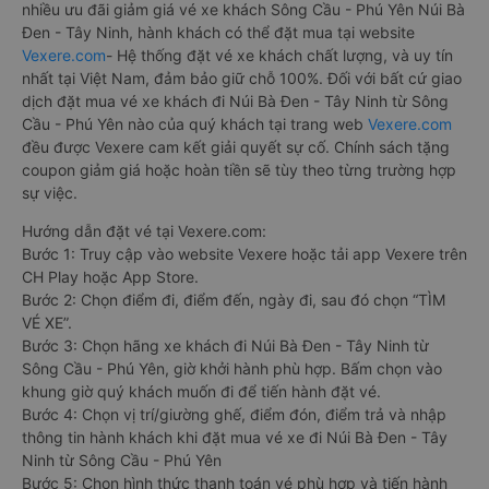
nhiều ưu đãi giảm giá vé xe khách Sông Cầu - Phú Yên Núi Bà
Đen - Tây Ninh, hành khách có thể đặt mua tại website
Vexere.com
- Hệ thống đặt vé xe khách chất lượng, và uy tín
nhất tại Việt Nam, đảm bảo giữ chỗ 100%. Đối với bất cứ giao
dịch đặt mua vé xe khách đi Núi Bà Đen - Tây Ninh từ Sông
Cầu - Phú Yên nào của quý khách tại trang web
Vexere.com
đều được Vexere cam kết giải quyết sự cố. Chính sách tặng
coupon giảm giá hoặc hoàn tiền sẽ tùy theo từng trường hợp
sự việc.
Hướng dẫn đặt vé tại Vexere.com:
Bước 1: Truy cập vào website Vexere hoặc tải app Vexere trên
CH Play hoặc App Store.
Bước 2: Chọn điểm đi, điểm đến, ngày đi, sau đó chọn “TÌM
VÉ XE”.
Bước 3: Chọn hãng xe khách đi Núi Bà Đen - Tây Ninh từ
Sông Cầu - Phú Yên, giờ khởi hành phù hợp. Bấm chọn vào
khung giờ quý khách muốn đi để tiến hành đặt vé.
Bước 4: Chọn vị trí/giường ghế, điểm đón, điểm trả và nhập
thông tin hành khách khi đặt mua vé xe đi Núi Bà Đen - Tây
Ninh từ Sông Cầu - Phú Yên
Bước 5: Chọn hình thức thanh toán vé phù hợp và tiến hành