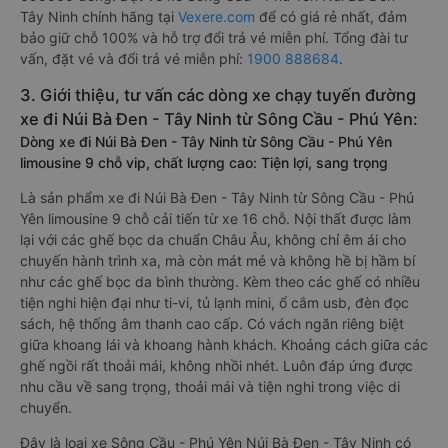
Tây Ninh chính hãng tại
Vexere.com
để có giá rẻ nhất, đảm
bảo giữ chỗ 100% và hỗ trợ đổi trả vé miễn phí. Tổng đài tư
vấn, đặt vé và đổi trả vé miễn phí:
1900 888684
.
3. Giới thiệu, tư vấn các dòng xe chạy tuyến đường
xe đi Núi Bà Đen - Tây Ninh từ Sông Cầu - Phú Yên:
Dòng xe đi Núi Bà Đen - Tây Ninh từ Sông Cầu - Phú Yên
limousine 9 chỗ vip, chất lượng cao: Tiện lợi, sang trọng
Là sản phẩm xe đi Núi Bà Đen - Tây Ninh từ Sông Cầu - Phú
Yên limousine 9 chỗ cải tiến từ xe 16 chỗ. Nội thất được làm
lại với các ghế bọc da chuẩn Châu Âu, không chỉ êm ái cho
chuyến hành trình xa, mà còn mát mẻ và không hề bị hầm bí
như các ghế bọc da bình thường. Kèm theo các ghế có nhiều
tiện nghi hiện đại như ti-vi, tủ lạnh mini, ổ cắm usb, đèn đọc
sách, hệ thống âm thanh cao cấp. Có vách ngăn riêng biệt
giữa khoang lái và khoang hành khách. Khoảng cách giữa các
ghế ngồi rất thoải mái, không nhồi nhét. Luôn đáp ứng được
nhu cầu về sang trọng, thoải mái và tiện nghi trong việc di
chuyển.
Đây là loại xe Sông Cầu - Phú Yên Núi Bà Đen - Tây Ninh có