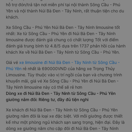
hỗ trợ đón/trả tận nơi miễn phí tại nội thành Sông Cầu - Phú
Yên và nội thành Núi Bà Đen - Tây Ninh, rất thuận tiện cho du
khách.
Xe Sông Cầu - Phú Yên Núi Bà Đen - Tây Ninh limousine tốt
nhất: Xe từ Sông Cầu - Phú Yên đi Núi Bà Đen - Tây Ninh
limousine được đánh giá chung có chất lượng Tốt với điểm
đánh giá trung bình từ 4.8/5 dựa trên 1737 phản hồi của hành
khách Xe về Núi Bà Đen - Tây Ninh từ Sông Cầu - Phú Yên.
Giá vé
xe limousine đi Núi Bà Đen - Tây Ninh từ Sông Cầu -
Phú Yên
rẻ nhất là 690000VND của hãng xe Trọng Thủy
Limousine. Tùy thuộc vào vị trí ngồi của bạn và chương trình
khuyến mãi, giá vé Xe Sông Cầu - Phú Yên đi Núi Bà Đen -
Tây Ninh limousine này có thể sẽ rẻ hơn
Dòng xe đi Núi Bà Đen - Tây Ninh từ Sông Cầu - Phú Yên
giường nằm đôi: Riêng tư, đầy đủ tiện nghi
Xe khách đi Núi Bà Đen - Tây Ninh từ Sông Cầu - Phú Yên
giường nằm đôi là loại xe đặc biệt. Với mỗi giường được thiết
kế như một phòng ngủ khách sạn sang trọng, hiện đại. Đây là
dòng xe giường nằm cho cặp đôi đi Núi Bà Đen - Tây Ninh