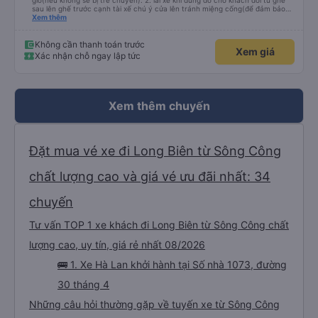
giờ(nếu không sẽ bị trễ chuyến). 2. lái xe khi dừng đỗ cho khách đổi từ ghế
sau lên ghế trước cạnh tài xế chú ý cửa lên tránh miệng cống(để đảm bảo
an toàn cho khách- tại HN: miệng cống bằng sắt chữ nhật dạng ô lưới, cửa
Xem thêm
miệng cống còn kết nối với vỉa hè tương đương 1 viên gạch lát viền vỉa hè
50-60cm. 3. Thái độ và tay nghề tài xế tốt. Bác tài đã cố gắng để về đến
Tng kịp 20h, để khách nối chuyến Xe 11 chỗ nên thoáng đãng.
Không cần thanh toán trước
Xem giá
Xác nhận chỗ ngay lập tức
Xem thêm chuyến
Đặt mua vé xe đi Long Biên từ Sông Công
chất lượng cao và giá vé ưu đãi nhất: 34
chuyến
Tư vấn TOP 1 xe khách đi Long Biên từ Sông Công chất
lượng cao, uy tín, giá rẻ nhất 08/2026
🚌 1. Xe Hà Lan khởi hành tại Số nhà 1073, đường
30 tháng 4
Những câu hỏi thường gặp về tuyến xe từ Sông Công