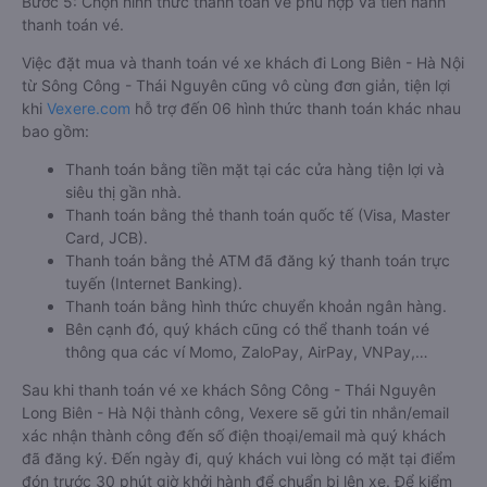
Bước 5: Chọn hình thức thanh toán vé phù hợp và tiến hành
thanh toán vé.
Việc đặt mua và thanh toán vé xe khách đi Long Biên - Hà Nội
từ Sông Công - Thái Nguyên cũng vô cùng đơn giản, tiện lợi
khi
Vexere.com
hỗ trợ đến 06 hình thức thanh toán khác nhau
bao gồm:
Thanh toán bằng tiền mặt tại các cửa hàng tiện lợi và
siêu thị gần nhà.
Thanh toán bằng thẻ thanh toán quốc tế (Visa, Master
Card, JCB).
Thanh toán bằng thẻ ATM đã đăng ký thanh toán trực
tuyến (Internet Banking).
Thanh toán bằng hình thức chuyển khoản ngân hàng.
Bên cạnh đó, quý khách cũng có thể thanh toán vé
thông qua các ví Momo, ZaloPay, AirPay, VNPay,…
Sau khi thanh toán vé xe khách Sông Công - Thái Nguyên
Long Biên - Hà Nội thành công, Vexere sẽ gửi tin nhắn/email
xác nhận thành công đến số điện thoại/email mà quý khách
đã đăng ký. Đến ngày đi, quý khách vui lòng có mặt tại điểm
đón trước 30 phút giờ khởi hành để chuẩn bị lên xe. Để kiểm