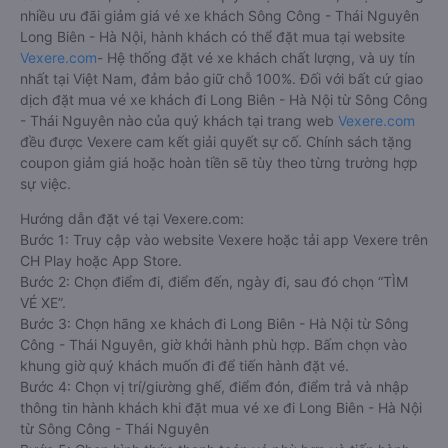
nhiều ưu đãi giảm giá vé xe khách Sông Công - Thái Nguyên
Long Biên - Hà Nội, hành khách có thể đặt mua tại website
Vexere.com
- Hệ thống đặt vé xe khách chất lượng, và uy tín
nhất tại Việt Nam, đảm bảo giữ chỗ 100%. Đối với bất cứ giao
dịch đặt mua vé xe khách đi Long Biên - Hà Nội từ Sông Công
- Thái Nguyên nào của quý khách tại trang web
Vexere.com
đều được Vexere cam kết giải quyết sự cố. Chính sách tặng
coupon giảm giá hoặc hoàn tiền sẽ tùy theo từng trường hợp
sự việc.
Hướng dẫn đặt vé tại Vexere.com:
Bước 1: Truy cập vào website Vexere hoặc tải app Vexere trên
CH Play hoặc App Store.
Bước 2: Chọn điểm đi, điểm đến, ngày đi, sau đó chọn “TÌM
VÉ XE”.
Bước 3: Chọn hãng xe khách đi Long Biên - Hà Nội từ Sông
Công - Thái Nguyên, giờ khởi hành phù hợp. Bấm chọn vào
khung giờ quý khách muốn đi để tiến hành đặt vé.
Bước 4: Chọn vị trí/giường ghế, điểm đón, điểm trả và nhập
thông tin hành khách khi đặt mua vé xe đi Long Biên - Hà Nội
từ Sông Công - Thái Nguyên