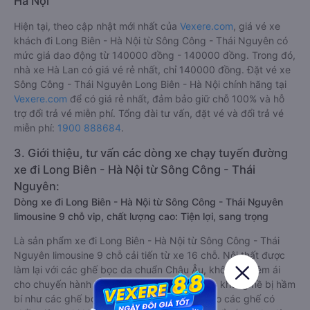
Hà Nội
Hiện tại, theo cập nhật mới nhất của
Vexere.com
, giá vé xe
khách đi Long Biên - Hà Nội từ Sông Công - Thái Nguyên có
mức giá dao động từ 140000 đồng - 140000 đồng. Trong đó,
nhà xe Hà Lan có giá vé rẻ nhất, chỉ 140000 đồng. Đặt vé xe
Sông Công - Thái Nguyên Long Biên - Hà Nội chính hãng tại
Vexere.com
để có giá rẻ nhất, đảm bảo giữ chỗ 100% và hỗ
trợ đổi trả vé miễn phí. Tổng đài tư vấn, đặt vé và đổi trả vé
miễn phí:
1900 888684
.
3. Giới thiệu, tư vấn các dòng xe chạy tuyến đường
xe đi Long Biên - Hà Nội từ Sông Công - Thái
Nguyên:
Dòng xe đi Long Biên - Hà Nội từ Sông Công - Thái Nguyên
limousine 9 chỗ vip, chất lượng cao: Tiện lợi, sang trọng
Là sản phẩm xe đi Long Biên - Hà Nội từ Sông Công - Thái
Nguyên limousine 9 chỗ cải tiến từ xe 16 chỗ. Nội thất được
làm lại với các ghế bọc da chuẩn Châu Âu, không chỉ êm ái
cho chuyến hành trình xa, mà còn mát mẻ và không hề bị hầm
bí như các ghế bọc da bình thường. Kèm theo các ghế có