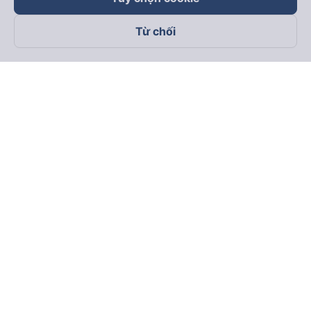
Từ chối
Theo dõi chúng tôi trên
Facebook
Tiktok
Youtube
Công ty TNHH Thương Mại Dịch Vụ Vexere