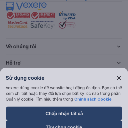
keyboard_arrow_down
Về chúng tôi
keyboard_arrow_down
Hỗ trợ
close
Sử dụng cookie
keyboard_arrow_down
Trở thành đối tác
Vexere dùng cookie để website hoạt động ổn định. Bạn có thể
xem chi tiết hoặc thay đổi lựa chọn bất kỳ lúc nào trong phần
Đối tác thanh toán
Quản lý cookie. Tìm hiểu thêm trong
Chính sách Cookie
.
Chấp nhận tất cả
Tùy chọn cookie