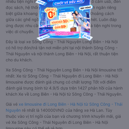
nhiều tiện nghi hiện đại như ti-vi, tủ lạnh mini, ổ cắm usb, đèn
đọc sách, hệ thống âm thanh cao cấp. Có vách ngăn riêng
biệt giữa khoang lái và khoang hành khách. Khoảng cách
giữa các ghế ngồi rất thoải mái, không nhồi nhét. Luôn đáp
ứng được nhu cầu về sang trọng, thoải mái và tiện nghi trong
việc di chuyển.
Đây là loại xe Sông Công - Thái Nguyên Long Biên - Hà Nội
có hỗ trợ đón/trả tận nơi miễn phí tại nội thành Sông Công -
Thái Nguyên và nội thành Long Biên - Hà Nội, rất thuận tiện
cho du khách.
Xe Sông Công - Thái Nguyên Long Biên - Hà Nội limousine tốt
nhất: Xe từ Sông Công - Thái Nguyên đi Long Biên - Hà Nội
limousine được đánh giá chung có chất lượng Tốt với điểm
đánh giá trung bình từ 4.9/5 dựa trên 1427 phản hồi của hành
khách Xe về Long Biên - Hà Nội từ Sông Công - Thái Nguyên.
Giá vé
xe limousine đi Long Biên - Hà Nội từ Sông Công - Thái
Nguyên
rẻ nhất là 140000VND của hãng xe Hà Lan. Tùy
thuộc vào vị trí ngồi của bạn và chương trình khuyến mãi, giá
vé Xe Sông Công - Thái Nguyên đi Long Biên - Hà Nội
limousine này có thể sẽ rẻ hơn