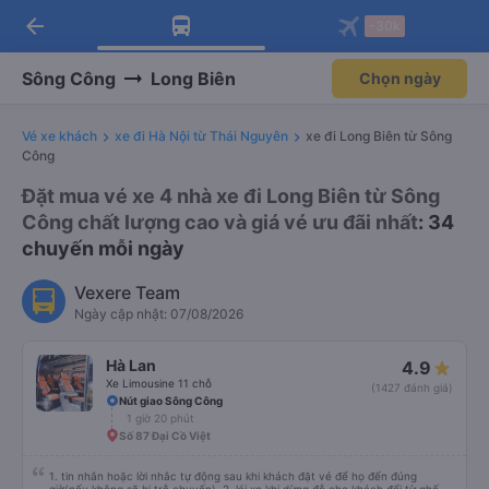
arrow_back
Tải app Vexere ngay!
Tải app Vexere
-30k
Mở app
Mở app
Nhận ưu đãi thành viên độc
-30k/ghế khi đặt vé máy bay qua
quyền
app
Sông Công
Long Biên
Chọn ngày
Vé xe khách
xe đi Hà Nội từ Thái Nguyên
xe đi Long Biên từ Sông
Công
Đặt mua vé xe 4 nhà xe đi Long Biên từ Sông
Công chất lượng cao và giá vé ưu đãi nhất
: 34
chuyến mỗi ngày
Vexere Team
Ngày cập nhật: 07/08/2026
Hà Lan
4.9
Xe Limousine 11 chỗ
(1427 đánh giá)
Nút giao Sông Công
1 giờ 20 phút
Số 87 Đại Cồ Việt
1. tin nhắn hoặc lời nhắc tự động sau khi khách đặt vé để họ đến đúng