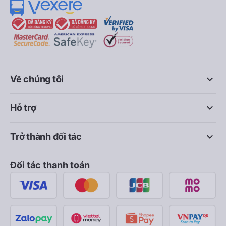
keyboard_arrow_down
Về chúng tôi
keyboard_arrow_down
Hỗ trợ
keyboard_arrow_down
Trở thành đối tác
Đối tác thanh toán