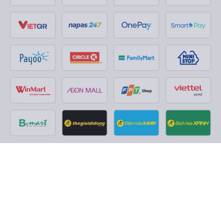
Theo dõi chúng tôi trên
Facebook
Tiktok
Youtube
Công ty TNHH Thương Mại Dịch Vụ Vexere