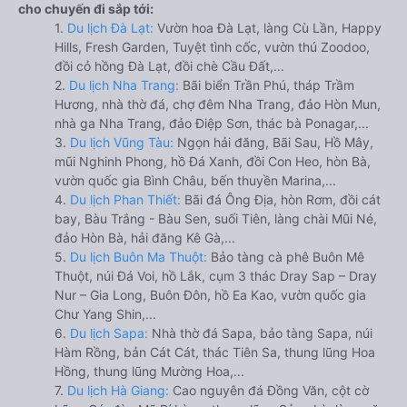
cho chuyến đi sắp tới:
1.
Du lịch Đà Lạt:
Vườn hoa Đà Lạt, làng Cù Lần, Happy
Hills, Fresh Garden, Tuyệt tình cốc, vườn thú Zoodoo,
đồi cỏ hồng Đà Lạt, đồi chè Cầu Đất,...
2.
Du lịch Nha Trang:
Bãi biển Trần Phú, tháp Trầm
Hương, nhà thờ đá, chợ đêm Nha Trang, đảo Hòn Mun,
nhà ga Nha Trang, đảo Điệp Sơn, thác bà Ponagar,...
3.
Du lịch Vũng Tàu:
Ngọn hải đăng, Bãi Sau, Hồ Mây,
mũi Nghinh Phong, hồ Đá Xanh, đồi Con Heo, hòn Bà,
vườn quốc gia Bình Châu, bến thuyền Marina,...
4.
Du lịch Phan Thiết:
Bãi đá Ông Địa, hòn Rơm, đồi cát
bay, Bàu Trắng - Bàu Sen, suối Tiên, làng chài Mũi Né,
đảo Hòn Bà, hải đăng Kê Gà,...
5.
Du lịch Buôn Ma Thuột:
Bảo tàng cà phê Buôn Mê
Thuột, núi Đá Voi, hồ Lắk, cụm 3 thác Dray Sap – Dray
Nur – Gia Long, Buôn Đôn, hồ Ea Kao, vườn quốc gia
Chư Yang Shin,...
6.
Du lịch Sapa:
Nhà thờ đá Sapa, bảo tàng Sapa, núi
Hàm Rồng, bản Cát Cát, thác Tiên Sa, thung lũng Hoa
Hồng, thung lũng Mường Hoa,...
7.
Du lịch Hà Giang:
Cao nguyên đá Đồng Văn, cột cờ