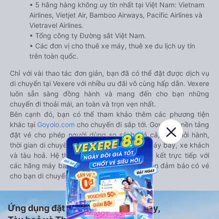
• 5 hãng hàng không uy tín nhất tại Việt Nam: Vietnam
Airlines, Vietjet Air, Bamboo Airways, Pacific Airlines và
Vietravel Airlines.
• Tổng công ty Đường sắt Việt Nam.
• Các đơn vị cho thuê xe máy, thuê xe du lịch uy tín
trên toàn quốc.
Chỉ với vài thao tác đơn giản, bạn đã có thể đặt được dịch vụ
di chuyển tại Vexere với nhiều ưu đãi vô cùng hấp dẫn. Vexere
luôn sẵn sàng đồng hành và mang đến cho bạn những
chuyến đi thoải mái, an toàn và trọn vẹn nhất.
Bên cạnh đó, bạn có thể tham khảo thêm các phương tiện
khác tại
Goyolo.com
cho chuyến đi sắp tới. Goyolo là nền tảng
đặt vé cho phép người dùng so sánh giá cả, giờ khởi hành,
thời gian di chuyển của nhiều phương tiện máy bay, xe khách
và tàu hoả. Hệ thống của Goyolo được liên kết trực tiếp với
các hãng máy bay, xe khách và tàu hoả, luôn đảm bảo có vé
cho bạn di chuyển.
Ứng dụng đặt vé Xe khách, Máy bay,