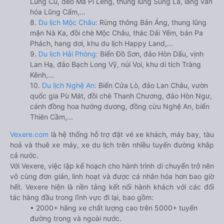
Lũng Cú, đèo Mã Pí Lèng, thung lũng Sủng Là, làng văn
hóa Lũng Cẩm,...
8.
Du lịch Mộc Châu:
Rừng thông Bản Áng, thung lũng
mận Nà Ka, đồi chè Mộc Châu, thác Dải Yếm, bản Pa
Phách, hang dơi, khu du lịch Happy Land,...
9.
Du lịch Hải Phòng:
Biển Đồ Sơn, đảo Hòn Dấu, vịnh
Lan Hạ, đảo Bạch Long Vỹ, núi Voi, khu di tích Tràng
Kênh,...
10.
Du lịch Nghệ An:
Biển Cửa Lò, đảo Lan Châu, vườn
quốc gia Pù Mát, đồi chè Thanh Chương, đảo Hòn Ngư,
cánh đồng hoa hướng dương, đồng cừu Nghệ An, biển
Thiên Cầm,...
Vexere.com
là hệ thống hỗ trợ đặt vé xe khách, máy bay, tàu
hoả và thuê xe máy, xe du lịch trên nhiều tuyến đường khắp
cả nước.
Với Vexere, việc lập kế hoạch cho hành trình di chuyển trở nên
vô cùng đơn giản, linh hoạt và được cá nhân hóa hơn bao giờ
hết. Vexere hiện là nền tảng kết nối hành khách với các đối
tác hàng đầu trong lĩnh vực đi lại, bao gồm:
• 2000+ hãng xe chất lượng cao trên 5000+ tuyến
đường trong và ngoài nước.