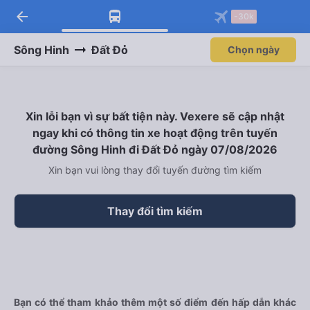
arrow_back
Tải app Vexere ngay!
Tải app Vexere
-30k
Mở app
Mở app
Nhận ưu đãi thành viên độc
-30k/ghế khi đặt vé máy bay qua
quyền
app
Sông Hinh
Đất Đỏ
Chọn ngày
Xin lỗi bạn vì sự bất tiện này. Vexere sẽ cập nhật
ngay khi có thông tin xe hoạt động trên tuyến
đường Sông Hinh đi Đất Đỏ ngày 07/08/2026
Xin bạn vui lòng thay đổi tuyến đường tìm kiếm
Thay đổi tìm kiếm
Bạn có thể tham khảo thêm một số điểm đến hấp dẫn khác