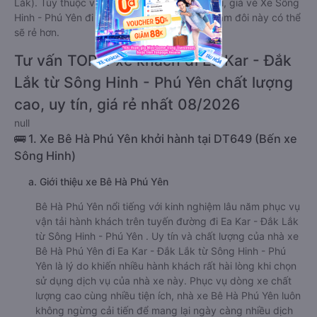
Lắk). Tùy thuộc vào chương trình khuyến mãi, giá vé Xe Sông
Hinh - Phú Yên đi Ea Kar - Đắk Lắk giường nằm đôi này có thể
sẽ rẻ hơn.
Tư vấn TOP 4 xe khách đi Ea Kar - Đắk
Lắk từ Sông Hinh - Phú Yên chất lượng
cao, uy tín, giá rẻ nhất 08/2026
null
🚌 1. Xe Bê Hà Phú Yên khởi hành tại DT649 (Bến xe
Sông Hinh)
a. Giới thiệu xe Bê Hà Phú Yên
Bê Hà Phú Yên nổi tiếng với kinh nghiệm lâu năm phục vụ
vận tải hành khách trên tuyến đường đi Ea Kar - Đắk Lắk
từ Sông Hinh - Phú Yên . Uy tín và chất lượng của nhà xe
Bê Hà Phú Yên đi Ea Kar - Đắk Lắk từ Sông Hinh - Phú
Yên là lý do khiến nhiều hành khách rất hài lòng khi chọn
sử dụng dịch vụ của nhà xe này. Phục vụ dòng xe chất
lượng cao cùng nhiều tiện ích, nhà xe Bê Hà Phú Yên luôn
không ngừng cải tiến để mang lại ngày càng nhiều dịch