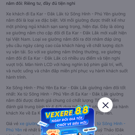
nằm đôi: Riêng tư, đầy đủ tiện nghi
Xe khách đi Ea Kar - Đắk Lắk từ Sông Hinh - Phú Yên giường
nằm đôi là loại xe đặc biệt. Với mỗi giường được thiết kế như
một phòng ngủ khách sạn sang trọng, hiện đại. Đây là dòng
xe giường nằm cho cặp đôi đi Ea Kar - Đắk Lắk mới xuất hiện
tại Việt Nam. Loại xe giường nằm đôi ra đời nhằm đáp ứng
yêu cầu ngày càng cao của khách hàng về chất lượng dịch
vụ vận tải. So với xe giường nằm thông thường, xe giường
nằm đôi đi Ea Kar - Đắk Lắk có nhiều ưu điểm và tiện nghi
vượt trội. Màn hình LCD với hàng nghìn bộ phim giải trí, wifi,
và nước uống và chăn đắp miễn phí phục vụ hành khách suốt
hành trình.
Xe Sông Hinh - Phú Yên Ea Kar - Đắk Lắk giường nằm đôi tốt
nhất: Xe từ Sông Hinh - Phú Yên đi Ea Kar - Đắk Lắk giường
nằm đôi được đánh giá chung có chất lượng Tốt với điểm
đánh giá trung bình từ 4.4/5 dựa trên 1801 phản hồi của hành
khách Xe về Ea Kar - Đắk Lắk từ Sông Hinh - Phú Yên.
Giá vé
xe giường nằm đôi đi Ea Kar - Đắk Lắk từ Sông Hinh -
Phú Yên
rẻ nhất là 150000VND của hãng xe Quý Thảo (Đắk