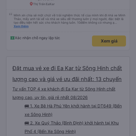
Thị Trấn EaKar
Mình xin chia sẻ một chút về trải nghiệm thức tế cùa mình khi đi nhà xe Minh
Thảo, mấy anh tài xế và nhà xe siêu dễ thương luôn ý mọi người, đặc biệt là
tạo điều kiện hết sức cho khách hàng luôn. 10điểm không có nhưng ạ
<333333333333
Xem thêm
Xác nhận chỗ ngay lập tức
Xem giá
Đặt mua vé xe đi Ea Kar từ Sông Hinh chất
lượng cao và giá vé ưu đãi nhất: 13 chuyến
Tư vấn TOP 4 xe khách đi Ea Kar từ Sông Hinh chất
lượng cao, uy tín, giá rẻ nhất 08/2026
🚌 1. Xe Bê Hà Phú Yên khởi hành tại DT649 (Bến
xe Sông Hinh)
🚌 2. Xe Quý Thảo (Bình Định) khởi hành tại Khu
Phố 4 (Bến Xe Sông Hinh)