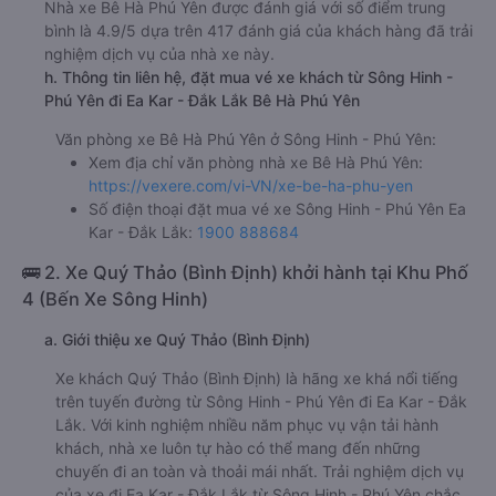
Nhà xe Bê Hà Phú Yên được đánh giá với số điểm trung
bình là 4.9/5 dựa trên 417 đánh giá của khách hàng đã trải
nghiệm dịch vụ của nhà xe này.
h. Thông tin liên hệ, đặt mua vé xe khách từ Sông Hinh -
Phú Yên đi Ea Kar - Đắk Lắk Bê Hà Phú Yên
Văn phòng xe Bê Hà Phú Yên ở Sông Hinh - Phú Yên:
Xem địa chỉ văn phòng nhà xe Bê Hà Phú Yên:
https://vexere.com/vi-VN/xe-be-ha-phu-yen
Số điện thoại đặt mua vé xe Sông Hinh - Phú Yên Ea
Kar - Đắk Lắk:
1900 888684
🚌 2. Xe Quý Thảo (Bình Định) khởi hành tại Khu Phố
4 (Bến Xe Sông Hinh)
a. Giới thiệu xe Quý Thảo (Bình Định)
Xe khách Quý Thảo (Bình Định) là hãng xe khá nổi tiếng
trên tuyến đường từ Sông Hinh - Phú Yên đi Ea Kar - Đắk
Lắk. Với kinh nghiệm nhiều năm phục vụ vận tải hành
khách, nhà xe luôn tự hào có thể mang đến những
chuyến đi an toàn và thoải mái nhất. Trải nghiệm dịch vụ
của xe đi Ea Kar - Đắk Lắk từ Sông Hinh - Phú Yên chắc