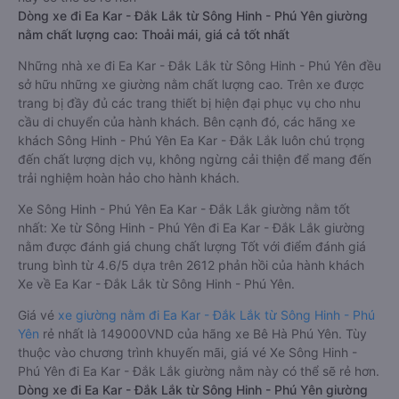
Dòng xe đi Ea Kar - Đắk Lắk từ Sông Hinh - Phú Yên giường
nằm chất lượng cao: Thoải mái, giá cả tốt nhất
Những nhà xe đi Ea Kar - Đắk Lắk từ Sông Hinh - Phú Yên đều
sở hữu những xe giường nằm chất lượng cao. Trên xe được
trang bị đầy đủ các trang thiết bị hiện đại phục vụ cho nhu
cầu di chuyển của hành khách. Bên cạnh đó, các hãng xe
khách Sông Hinh - Phú Yên Ea Kar - Đắk Lắk luôn chú trọng
đến chất lượng dịch vụ, không ngừng cải thiện để mang đến
trải nghiệm hoàn hảo cho hành khách.
Xe Sông Hinh - Phú Yên Ea Kar - Đắk Lắk giường nằm tốt
nhất: Xe từ Sông Hinh - Phú Yên đi Ea Kar - Đắk Lắk giường
nằm được đánh giá chung chất lượng Tốt với điểm đánh giá
trung bình từ 4.6/5 dựa trên 2612 phản hồi của hành khách
Xe về Ea Kar - Đắk Lắk từ Sông Hinh - Phú Yên.
Giá vé
xe giường nằm đi Ea Kar - Đắk Lắk từ Sông Hinh - Phú
Yên
rẻ nhất là 149000VND của hãng xe Bê Hà Phú Yên. Tùy
thuộc vào chương trình khuyến mãi, giá vé Xe Sông Hinh -
Phú Yên đi Ea Kar - Đắk Lắk giường nằm này có thể sẽ rẻ hơn.
Dòng xe đi Ea Kar - Đắk Lắk từ Sông Hinh - Phú Yên giường