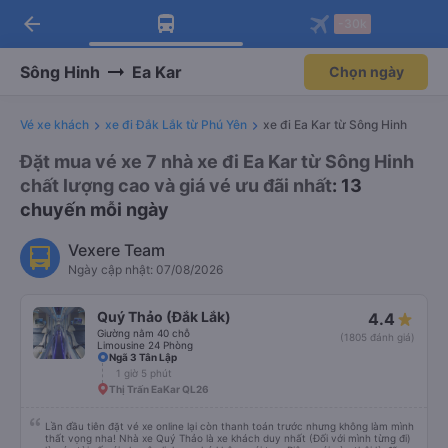
arrow_back
Tải app Vexere ngay!
Tải app Vexere
-30k
Mở app
Mở app
Nhận ưu đãi thành viên độc
-30k/ghế khi đặt vé máy bay qua
quyền
app
Sông Hinh
Ea Kar
Chọn ngày
Vé xe khách
xe đi Đắk Lắk từ Phú Yên
xe đi Ea Kar từ Sông Hinh
Đặt mua vé xe 7 nhà xe đi Ea Kar từ Sông Hinh
chất lượng cao và giá vé ưu đãi nhất
: 13
chuyến mỗi ngày
Vexere Team
Ngày cập nhật: 07/08/2026
Quý Thảo (Đắk Lắk)
4.4
Giường nằm 40 chỗ
(1805 đánh giá)
Limousine 24 Phòng
Ngã 3 Tân Lập
1 giờ 5 phút
Thị Trấn EaKar QL26
Lần đầu tiên đặt vé xe online lại còn thanh toán trước nhưng không làm mình
thất vọng nha! Nhà xe Quý Thảo là xe khách duy nhất (Đối với mình từng đi)