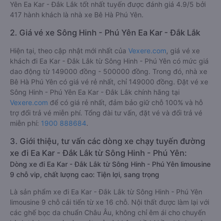
Yên Ea Kar - Đắk Lắk tốt nhất tuyến được đánh giá 4.9/5 bởi
417 hành khách là nhà xe Bê Hà Phú Yên.
2. Giá vé xe Sông Hinh - Phú Yên Ea Kar - Đắk Lắk
Hiện tại, theo cập nhật mới nhất của
Vexere.com
, giá vé xe
khách đi Ea Kar - Đắk Lắk từ Sông Hinh - Phú Yên có mức giá
dao động từ 149000 đồng - 500000 đồng. Trong đó, nhà xe
Bê Hà Phú Yên có giá vé rẻ nhất, chỉ 149000 đồng. Đặt vé xe
Sông Hinh - Phú Yên Ea Kar - Đắk Lắk chính hãng tại
Vexere.com
để có giá rẻ nhất, đảm bảo giữ chỗ 100% và hỗ
trợ đổi trả vé miễn phí. Tổng đài tư vấn, đặt vé và đổi trả vé
miễn phí:
1900 888684
.
3. Giới thiệu, tư vấn các dòng xe chạy tuyến đường
xe đi Ea Kar - Đắk Lắk từ Sông Hinh - Phú Yên:
Dòng xe đi Ea Kar - Đắk Lắk từ Sông Hinh - Phú Yên limousine
9 chỗ vip, chất lượng cao: Tiện lợi, sang trọng
Là sản phẩm xe đi Ea Kar - Đắk Lắk từ Sông Hinh - Phú Yên
limousine 9 chỗ cải tiến từ xe 16 chỗ. Nội thất được làm lại với
các ghế bọc da chuẩn Châu Âu, không chỉ êm ái cho chuyến