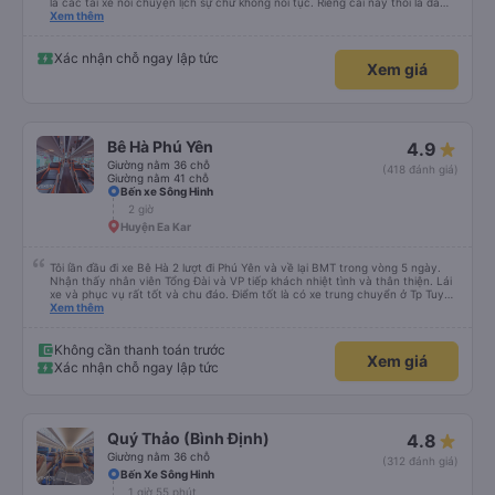
là các tài xế nói chuyện lịch sự chứ không nói tục. Riêng cái này thôi là đã
đánh giá 5 sao rồi. Chú tài xế còn uống pepsi rất dễ thương chứ không có
Xem thêm
hút thuốc phè phè như các xe khác. Đón trả đúng điểm. Được nằm đúng
giường đã đặt. Nói chung 10 điểm.
Xác nhận chỗ ngay lập tức
Xem giá
Bê Hà Phú Yên
4.9
Giường nằm 36 chỗ
(418 đánh giá)
Giường nằm 41 chỗ
Bến xe Sông Hinh
2 giờ
Huyện Ea Kar
Tôi lần đầu đi xe Bê Hà 2 lượt đi Phú Yên và về lại BMT trong vòng 5 ngày.
Nhận thấy nhân viên Tổng Đài và VP tiếp khách nhiệt tình và thân thiện. Lái
xe và phục vụ rất tốt và chu đáo. Điểm tốt là có xe trung chuyển ở Tp Tuy
Hòa. Em lái xe trung chuyển rất vui tính và nhiệt tình giúp khách đưa hành lý
Xem thêm
lên xe cũng như đúng giờ đưa đón. Mong là nhà xe ngày càng phục vụ tốt và
có nhiều khách hàng.
Không cần thanh toán trước
Xem giá
Xác nhận chỗ ngay lập tức
Quý Thảo (Bình Định)
4.8
Giường nằm 36 chỗ
(312 đánh giá)
Bến Xe Sông Hinh
1 giờ 55 phút