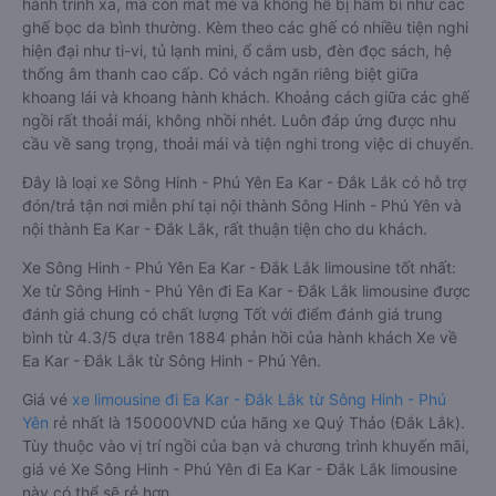
hành trình xa, mà còn mát mẻ và không hề bị hầm bí như các
ghế bọc da bình thường. Kèm theo các ghế có nhiều tiện nghi
hiện đại như ti-vi, tủ lạnh mini, ổ cắm usb, đèn đọc sách, hệ
thống âm thanh cao cấp. Có vách ngăn riêng biệt giữa
khoang lái và khoang hành khách. Khoảng cách giữa các ghế
ngồi rất thoải mái, không nhồi nhét. Luôn đáp ứng được nhu
cầu về sang trọng, thoải mái và tiện nghi trong việc di chuyển.
Đây là loại xe Sông Hinh - Phú Yên Ea Kar - Đắk Lắk có hỗ trợ
đón/trả tận nơi miễn phí tại nội thành Sông Hinh - Phú Yên và
nội thành Ea Kar - Đắk Lắk, rất thuận tiện cho du khách.
Xe Sông Hinh - Phú Yên Ea Kar - Đắk Lắk limousine tốt nhất:
Xe từ Sông Hinh - Phú Yên đi Ea Kar - Đắk Lắk limousine được
đánh giá chung có chất lượng Tốt với điểm đánh giá trung
bình từ 4.3/5 dựa trên 1884 phản hồi của hành khách Xe về
Ea Kar - Đắk Lắk từ Sông Hinh - Phú Yên.
Giá vé
xe limousine đi Ea Kar - Đắk Lắk từ Sông Hinh - Phú
Yên
rẻ nhất là 150000VND của hãng xe Quý Thảo (Đắk Lắk).
Tùy thuộc vào vị trí ngồi của bạn và chương trình khuyến mãi,
giá vé Xe Sông Hinh - Phú Yên đi Ea Kar - Đắk Lắk limousine
này có thể sẽ rẻ hơn