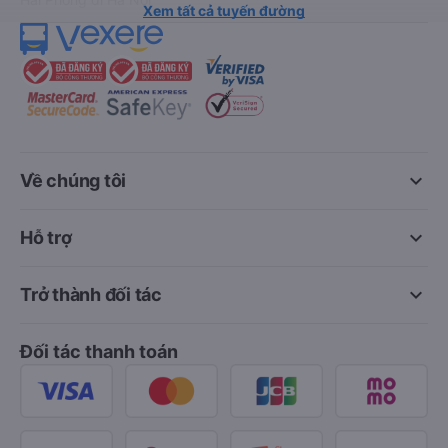
Xem tất cả tuyến đường
keyboard_arrow_down
Về chúng tôi
keyboard_arrow_down
Hỗ trợ
keyboard_arrow_down
Trở thành đối tác
Đối tác thanh toán