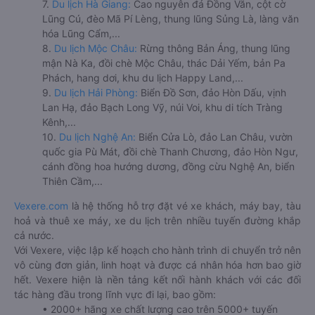
7.
Du lịch Hà Giang:
Cao nguyên đá Đồng Văn, cột cờ
Lũng Cú, đèo Mã Pí Lèng, thung lũng Sủng Là, làng văn
hóa Lũng Cẩm,...
8.
Du lịch Mộc Châu:
Rừng thông Bản Áng, thung lũng
mận Nà Ka, đồi chè Mộc Châu, thác Dải Yếm, bản Pa
Phách, hang dơi, khu du lịch Happy Land,...
9.
Du lịch Hải Phòng:
Biển Đồ Sơn, đảo Hòn Dấu, vịnh
Lan Hạ, đảo Bạch Long Vỹ, núi Voi, khu di tích Tràng
Kênh,...
10.
Du lịch Nghệ An:
Biển Cửa Lò, đảo Lan Châu, vườn
quốc gia Pù Mát, đồi chè Thanh Chương, đảo Hòn Ngư,
cánh đồng hoa hướng dương, đồng cừu Nghệ An, biển
Thiên Cầm,...
Vexere.com
là hệ thống hỗ trợ đặt vé xe khách, máy bay, tàu
hoả và thuê xe máy, xe du lịch trên nhiều tuyến đường khắp
cả nước.
Với Vexere, việc lập kế hoạch cho hành trình di chuyển trở nên
vô cùng đơn giản, linh hoạt và được cá nhân hóa hơn bao giờ
hết. Vexere hiện là nền tảng kết nối hành khách với các đối
tác hàng đầu trong lĩnh vực đi lại, bao gồm:
• 2000+ hãng xe chất lượng cao trên 5000+ tuyến