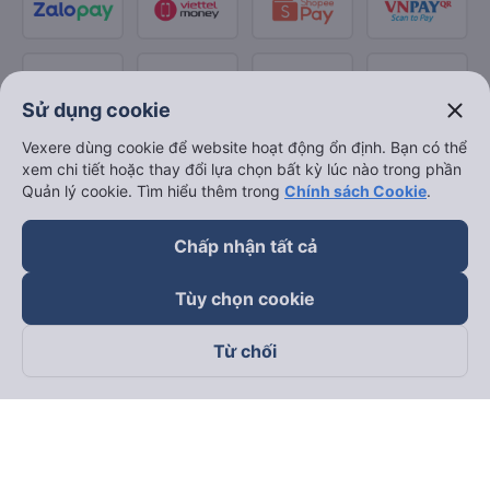
close
Sử dụng cookie
Vexere dùng cookie để website hoạt động ổn định. Bạn có thể
xem chi tiết hoặc thay đổi lựa chọn bất kỳ lúc nào trong phần
Quản lý cookie. Tìm hiểu thêm trong
Chính sách Cookie
.
Chấp nhận tất cả
Tùy chọn cookie
Từ chối
Theo dõi chúng tôi trên
Facebook
Tiktok
Youtube
Công ty TNHH Thương Mại Dịch Vụ Vexere