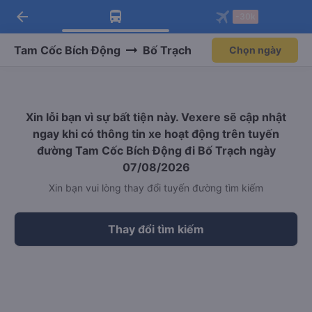
arrow_back
Tải app Vexere ngay!
Tải app Vexere
-30k
Mở app
Mở app
Nhận ưu đãi thành viên độc
-30k/ghế khi đặt vé máy bay qua
quyền
app
Tam Cốc Bích Động
Bố Trạch
Chọn ngày
Xin lỗi bạn vì sự bất tiện này. Vexere sẽ cập nhật
ngay khi có thông tin xe hoạt động trên tuyến
đường Tam Cốc Bích Động đi Bố Trạch ngày
07/08/2026
Xin bạn vui lòng thay đổi tuyến đường tìm kiếm
Thay đổi tìm kiếm