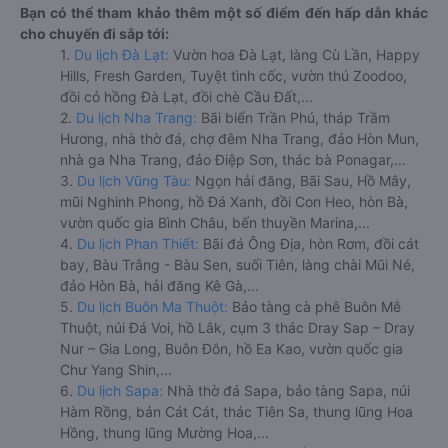
Bạn có thể tham khảo thêm một số điểm đến hấp dẫn khác
cho chuyến đi sắp tới:
1.
Du lịch Đà Lạt:
Vườn hoa Đà Lạt, làng Cù Lần, Happy
Hills, Fresh Garden, Tuyệt tình cốc, vườn thú Zoodoo,
đồi cỏ hồng Đà Lạt, đồi chè Cầu Đất,...
2.
Du lịch Nha Trang:
Bãi biển Trần Phú, tháp Trầm
Hương, nhà thờ đá, chợ đêm Nha Trang, đảo Hòn Mun,
nhà ga Nha Trang, đảo Điệp Sơn, thác bà Ponagar,...
3.
Du lịch Vũng Tàu:
Ngọn hải đăng, Bãi Sau, Hồ Mây,
mũi Nghinh Phong, hồ Đá Xanh, đồi Con Heo, hòn Bà,
vườn quốc gia Bình Châu, bến thuyền Marina,...
4.
Du lịch Phan Thiết:
Bãi đá Ông Địa, hòn Rơm, đồi cát
bay, Bàu Trắng - Bàu Sen, suối Tiên, làng chài Mũi Né,
đảo Hòn Bà, hải đăng Kê Gà,...
5.
Du lịch Buôn Ma Thuột:
Bảo tàng cà phê Buôn Mê
Thuột, núi Đá Voi, hồ Lắk, cụm 3 thác Dray Sap – Dray
Nur – Gia Long, Buôn Đôn, hồ Ea Kao, vườn quốc gia
Chư Yang Shin,...
6.
Du lịch Sapa:
Nhà thờ đá Sapa, bảo tàng Sapa, núi
Hàm Rồng, bản Cát Cát, thác Tiên Sa, thung lũng Hoa
Hồng, thung lũng Mường Hoa,...