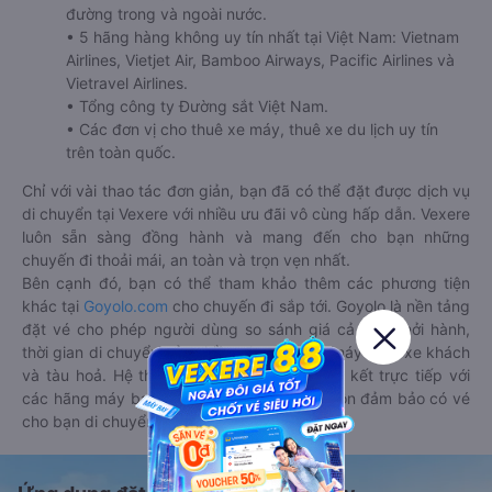
đường trong và ngoài nước.
• 5 hãng hàng không uy tín nhất tại Việt Nam: Vietnam
Airlines, Vietjet Air, Bamboo Airways, Pacific Airlines và
Vietravel Airlines.
• Tổng công ty Đường sắt Việt Nam.
• Các đơn vị cho thuê xe máy, thuê xe du lịch uy tín
trên toàn quốc.
Chỉ với vài thao tác đơn giản, bạn đã có thể đặt được dịch vụ
di chuyển tại Vexere với nhiều ưu đãi vô cùng hấp dẫn. Vexere
luôn sẵn sàng đồng hành và mang đến cho bạn những
chuyến đi thoải mái, an toàn và trọn vẹn nhất.
Bên cạnh đó, bạn có thể tham khảo thêm các phương tiện
khác tại
Goyolo.com
cho chuyến đi sắp tới. Goyolo là nền tảng
đặt vé cho phép người dùng so sánh giá cả, giờ khởi hành,
thời gian di chuyển của nhiều phương tiện máy bay, xe khách
và tàu hoả. Hệ thống của Goyolo được liên kết trực tiếp với
các hãng máy bay, xe khách và tàu hoả, luôn đảm bảo có vé
cho bạn di chuyển.