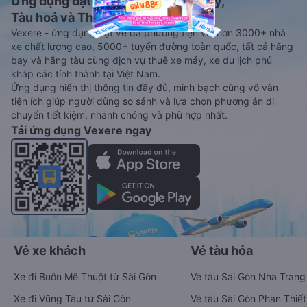
Ứng dụng đặt vé Xe khách, Máy bay,
Tàu hoả và Thuê xe
Vexere - ứng dụng đặt vé đa phương tiện với hơn 3000+ nhà
xe chất lượng cao, 5000+ tuyến đường toàn quốc, tất cả hãng
bay và hãng tàu cùng dịch vụ thuê xe máy, xe du lịch phủ
khắp các tỉnh thành tại Việt Nam.
Ứng dụng hiển thị thông tin đầy đủ, minh bạch cùng vô vàn
tiện ích giúp người dùng so sánh và lựa chọn phương án di
chuyển tiết kiệm, nhanh chóng và phù hợp nhất.
Tải ứng dụng Vexere ngay
Vé xe khách
Vé tàu hỏa
Xe đi Buôn Mê Thuột từ Sài Gòn
Vé tàu Sài Gòn Nha Trang
Xe đi Vũng Tàu từ Sài Gòn
Vé tàu Sài Gòn Phan Thiết