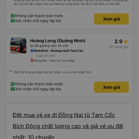
Nhưng mọi sự tốt cả ! Nhân viên lái xe và phục vụ lịch sự lễ phép ! Không bất
lịch sự và xấc xược như xe Hoàng Long khác khi đi từ Sài Gòn ra Hà Nội.
Không cần thanh toán trước
Xem giá
Xác nhận chỗ ngay lập tức
Hoàng Long (Quảng Ninh)
2.9
Sơ đồ giường nằm 40 chỗ
(67 đánh giá)
Ninh Bình - Đường tránh Tam Cốc
4 giờ 30 phút
Đồng Nai - Bến xe Tam Hiệp
Rất hài lòng xe đẹp mà NV phục vụ vui vẻ nhiệt tình
Không cần thanh toán trước
Xem giá
Xác nhận chỗ ngay lập tức
Đặt mua vé xe đi Đồng Nai từ Tam Cốc
Bích Động chất lượng cao và giá vé ưu đãi
nhất: 10 chuyến