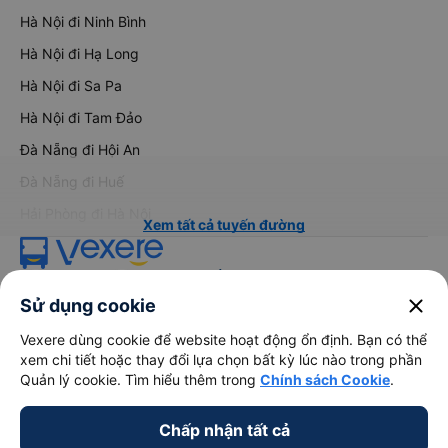
Hà Nội đi Ninh Bình
Hà Nội đi Hạ Long
Hà Nội đi Sa Pa
Hà Nội đi Tam Đảo
Đà Nẵng đi Hội An
Đà Nẵng đi Huế
Hải Phòng đi Hà Nội
Xem tất cả tuyến đường
close
Sử dụng cookie
Vexere dùng cookie để website hoạt động ổn định. Bạn có thể
xem chi tiết hoặc thay đổi lựa chọn bất kỳ lúc nào trong phần
Quản lý cookie. Tìm hiểu thêm trong
Chính sách Cookie
.
keyboard_arrow_down
Về chúng tôi
Chấp nhận tất cả