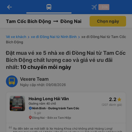
arrow_back
Tải app Vexere ngay!
Tải app Vexere
-30k
Mở app
Mở app
Nhận ưu đãi thành viên độc
-30k/ghế khi đặt vé máy bay qua
quyền
app
Tam Cốc Bích Động
Đồng Nai
Chọn ngày
Vé xe khách
xe đi Đồng Nai từ Ninh Bình
xe đi Đồng Nai từ Tam Cốc
Bích Động
Đặt mua vé xe 5 nhà xe đi Đồng Nai từ Tam Cốc
Bích Động chất lượng cao và giá vé ưu đãi
nhất
: 10 chuyến mỗi ngày
Vexere Team
Ngày cập nhật: 09/08/2026
Hoàng Long Hải Vân
2.2
Giường nằm 40 chỗ
(207 đánh giá)
Ninh Bình - Đường tránh Tam Cốc
5 giờ
Đồng Nai - Bến xe Tam Hiệp
Ra đến bên xe mới biết là Xe Hoàng Khoa chứ không phải Hoàng Long!