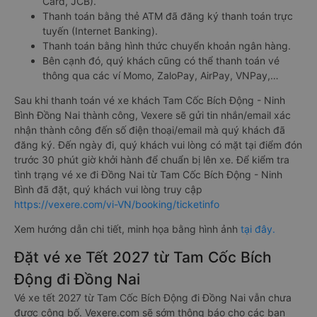
Card, JCB).
Thanh toán bằng thẻ ATM đã đăng ký thanh toán trực
tuyến (Internet Banking).
Thanh toán bằng hình thức chuyển khoản ngân hàng.
Bên cạnh đó, quý khách cũng có thể thanh toán vé
thông qua các ví Momo, ZaloPay, AirPay, VNPay,…
Sau khi thanh toán vé xe khách Tam Cốc Bích Động - Ninh
Bình Đồng Nai thành công, Vexere sẽ gửi tin nhắn/email xác
nhận thành công đến số điện thoại/email mà quý khách đã
đăng ký. Đến ngày đi, quý khách vui lòng có mặt tại điểm đón
trước 30 phút giờ khởi hành để chuẩn bị lên xe. Để kiểm tra
tình trạng vé xe đi Đồng Nai từ Tam Cốc Bích Động - Ninh
Bình đã đặt, quý khách vui lòng truy cập
https://vexere.com/vi-VN/booking/ticketinfo
Xem hướng dẫn chi tiết, minh họa bằng hình ảnh
tại đây.
Đặt vé xe Tết 2027 từ Tam Cốc Bích
Động đi Đồng Nai
Vé xe tết 2027 từ Tam Cốc Bích Động đi Đồng Nai vẫn chưa
được công bố. Vexere.com sẽ sớm thông báo cho các bạn