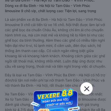
xe đi Ba Đình - Hà Nội từ Tam Đảo - Vĩnh Phúc:
Dòng xe đi Ba Đình - Hà Nội từ Tam Đảo - Vĩnh Phúc
limousine 9 chỗ vip, chất lượng cao: Tiện lợi, sang trọng
Là sản phẩm xe đi Ba Đình - Hà Nội từ Tam Đảo - Vĩnh Phúc
limousine 9 chỗ cải tiến từ xe 16 chỗ. Nội thất được làm lại với
các ghế bọc da chuẩn Châu Âu, không chỉ êm ái cho chuyến
hành trình xa, mà còn mát mẻ và không hề bị hầm bí như các
ghế bọc da bình thường. Kèm theo các ghế có nhiều tiện nghi
hiện đại như ti-vi, tủ lạnh mini, ổ cắm usb, đèn đọc sách, hệ
thống âm thanh cao cấp. Có vách ngăn riêng biệt giữa
khoang lái và khoang hành khách. Khoảng cách giữa các ghế
ngồi rất thoải mái, không nhồi nhét. Luôn đáp ứng được nhu
cầu về sang trọng, thoải mái và tiện nghi trong việc di chuyển.
Đây là loại xe Tam Đảo - Vĩnh Phúc Ba Đình - Hà Nội có hỗ trợ
đón/trả tận nơi miễn phí tại nội thành Tam Đảo - Vĩnh Phúc và
nội thành Ba Đình - Hà Nội, rất thuận tiện cho du khách.
Xe Tam Đảo - Vĩnh Phúc Ba Đình - Hà Nội limousine tốt nhất:
Xe từ Tam Đảo - Vĩnh Phúc đi Ba Đình - Hà Nội limousine được
đánh giá chung có chất lượng Tốt với điểm đánh giá trung
bình từ 4.7/5 dựa trên 428 phản hồi của hành khách Xe về Ba