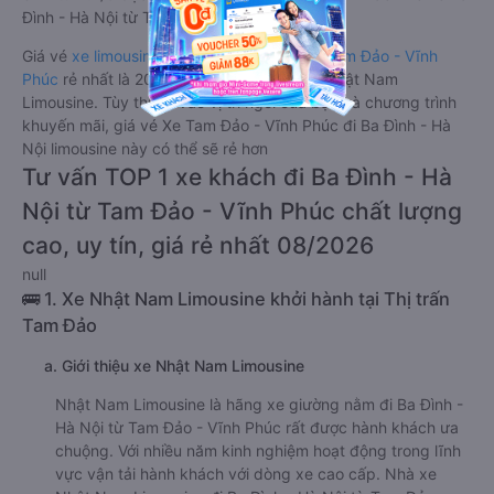
Đình - Hà Nội từ Tam Đảo - Vĩnh Phúc.
Giá vé
xe limousine đi Ba Đình - Hà Nội từ Tam Đảo - Vĩnh
Phúc
rẻ nhất là 200000VND của hãng xe Nhật Nam
Limousine. Tùy thuộc vào vị trí ngồi của bạn và chương trình
khuyến mãi, giá vé Xe Tam Đảo - Vĩnh Phúc đi Ba Đình - Hà
Nội limousine này có thể sẽ rẻ hơn
Tư vấn TOP 1 xe khách đi Ba Đình - Hà
Nội từ Tam Đảo - Vĩnh Phúc chất lượng
cao, uy tín, giá rẻ nhất 08/2026
null
🚌 1. Xe Nhật Nam Limousine khởi hành tại Thị trấn
Tam Đảo
a. Giới thiệu xe Nhật Nam Limousine
Nhật Nam Limousine là hãng xe giường nằm đi Ba Đình -
Hà Nội từ Tam Đảo - Vĩnh Phúc rất được hành khách ưa
chuộng. Với nhiều năm kinh nghiệm hoạt động trong lĩnh
vực vận tải hành khách với dòng xe cao cấp. Nhà xe