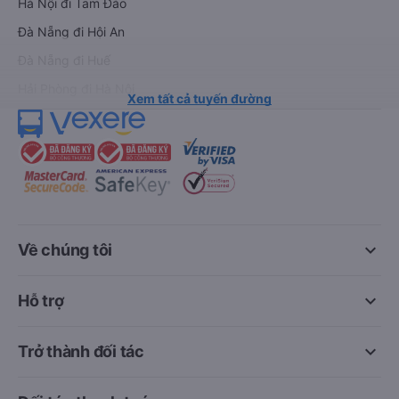
Hà Nội đi Tam Đảo
Đà Nẵng đi Hội An
Đà Nẵng đi Huế
Hải Phòng đi Hà Nội
Xem tất cả tuyến đường
keyboard_arrow_down
Về chúng tôi
keyboard_arrow_down
Hỗ trợ
keyboard_arrow_down
Trở thành đối tác