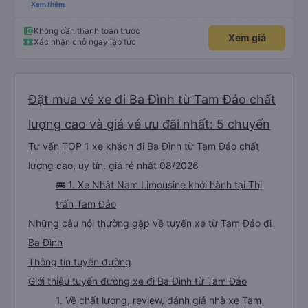
vụ. Anh tài xế rất tốt bụng, đã giúp mình có một số thông tin hữu ích khi đến
Xem thêm
chơi Tam Đảo
Không cần thanh toán trước
Xem giá
Xác nhận chỗ ngay lập tức
Đặt mua vé xe đi Ba Đình từ Tam Đảo chất
lượng cao và giá vé ưu đãi nhất: 5 chuyến
Tư vấn TOP 1 xe khách đi Ba Đình từ Tam Đảo chất
lượng cao, uy tín, giá rẻ nhất 08/2026
🚌 1. Xe Nhật Nam Limousine khởi hành tại Thị
trấn Tam Đảo
Những câu hỏi thường gặp về tuyến xe từ Tam Đảo đi
Ba Đình
Thông tin tuyến đường
Giới thiệu tuyến đường xe đi Ba Đình từ Tam Đảo
1. Về chất lượng, review, đánh giá nhà xe Tam