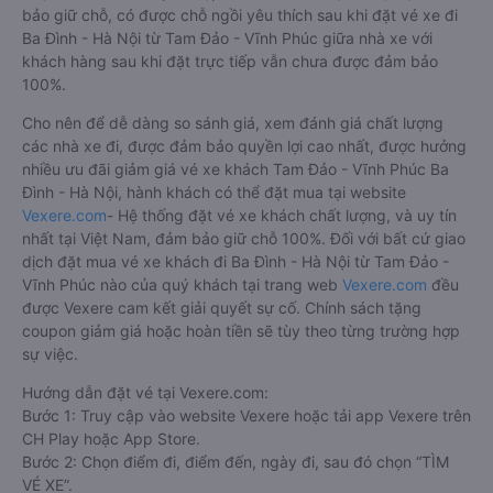
bảo giữ chỗ, có được chỗ ngồi yêu thích sau khi đặt vé xe đi
Ba Đình - Hà Nội từ Tam Đảo - Vĩnh Phúc giữa nhà xe với
khách hàng sau khi đặt trực tiếp vẫn chưa được đảm bảo
100%.
Cho nên để dễ dàng so sánh giá, xem đánh giá chất lượng
các nhà xe đi, được đảm bảo quyền lợi cao nhất, được hưởng
nhiều ưu đãi giảm giá vé xe khách Tam Đảo - Vĩnh Phúc Ba
Đình - Hà Nội, hành khách có thể đặt mua tại website
Vexere.com
- Hệ thống đặt vé xe khách chất lượng, và uy tín
nhất tại Việt Nam, đảm bảo giữ chỗ 100%. Đối với bất cứ giao
dịch đặt mua vé xe khách đi Ba Đình - Hà Nội từ Tam Đảo -
Vĩnh Phúc nào của quý khách tại trang web
Vexere.com
đều
được Vexere cam kết giải quyết sự cố. Chính sách tặng
coupon giảm giá hoặc hoàn tiền sẽ tùy theo từng trường hợp
sự việc.
Hướng dẫn đặt vé tại Vexere.com:
Bước 1: Truy cập vào website Vexere hoặc tải app Vexere trên
CH Play hoặc App Store.
Bước 2: Chọn điểm đi, điểm đến, ngày đi, sau đó chọn “TÌM
VÉ XE”.