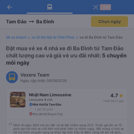
arrow_back
Tải app Vexere ngay!
Tải app Vexere
-30k
Mở app
Mở app
Nhận ưu đãi thành viên độc
-30k/ghế khi đặt vé máy bay qua
quyền
app
Tam Đảo
Ba Đình
Chọn ngày
Vé xe khách
xe đi Hà Nội từ Vĩnh Phúc
xe đi Ba Đình từ Tam Đảo
Đặt mua vé xe 4 nhà xe đi Ba Đình từ Tam Đảo
chất lượng cao và giá vé ưu đãi nhất
: 5 chuyến
mỗi ngày
Vexere Team
Ngày cập nhật: 06/08/2026
Nhật Nam Limousine
4.7
Limousine 9 chỗ
(428 đánh giá)
Nhà thờ Đá Tam Đảo
1 giờ 40 phút
Khu đô thị Royal City
Mình đi ngày 30/5 mà lúc đặt vé lại đặt nhầm sang 31/5. Trước giờ lên xe 10
phút gọi hỏi nhà xe chỗ đón mới phát hiện ra nhầm ngày. Rất mừng vì nhà xe
hỗ trợ mình chuyển sang xe khác kịp thời. Đây là điểm cộng rất lớn về dịch