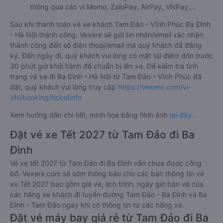
thông qua các ví Momo, ZaloPay, AirPay, VNPay,…
Sau khi thanh toán vé xe khách Tam Đảo - Vĩnh Phúc Ba Đình
- Hà Nội thành công, Vexere sẽ gửi tin nhắn/email xác nhận
thành công đến số điện thoại/email mà quý khách đã đăng
ký. Đến ngày đi, quý khách vui lòng có mặt tại điểm đón trước
30 phút giờ khởi hành để chuẩn bị lên xe. Để kiểm tra tình
trạng vé xe đi Ba Đình - Hà Nội từ Tam Đảo - Vĩnh Phúc đã
đặt, quý khách vui lòng truy cập
https://vexere.com/vi-
VN/booking/ticketinfo
Xem hướng dẫn chi tiết, minh họa bằng hình ảnh
tại đây.
Đặt vé xe Tết 2027 từ Tam Đảo đi Ba
Đình
Vé xe tết 2027 từ Tam Đảo đi Ba Đình vẫn chưa được công
bố. Vexere.com sẽ sớm thông báo cho các bạn thông tin vé
xe Tết 2027 bao gồm giá vé, lịch trình, ngày giờ bán vé của
các hãng xe khách đi tuyến đường Tam Đảo - Ba Đình và Ba
Đình - Tam Đảo ngay khi có thông tin từ các hãng xe.
Đặt vé máy bay giá rẻ từ Tam Đảo đi Ba