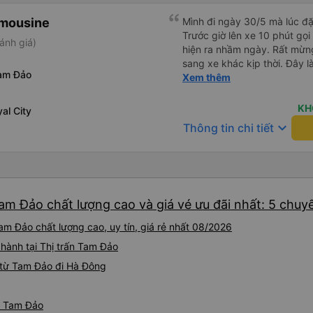
imousine
Mình đi ngày 30/5 mà lúc đặ
Trước giờ lên xe 10 phút gọi
ánh giá)
hiện ra nhầm ngày. Rất mừng
sang xe khác kịp thời. Đây l
am Đảo
Anh tài xế rất tốt bụng, đã 
Xem thêm
ích khi đến chơi Tam Đảo
KH
al City
keyboard_arrow_down
Thông tin chi tiết
am Đảo chất lượng cao và giá vé ưu đãi nhất: 5 chuy
m Đảo chất lượng cao, uy tín, giá rẻ nhất 08/2026
 hành tại Thị trấn Tam Đảo
 từ Tam Đảo đi Hà Đông
ừ Tam Đảo