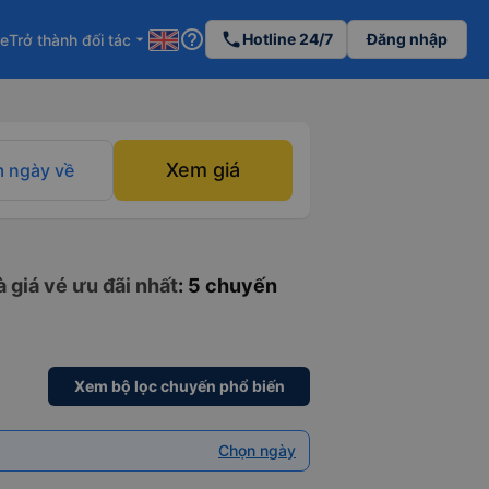
help_outline
phone
Hotline 24/7
Đăng nhập
re
Trở thành đối tác
arrow_drop_down
Xem giá
 ngày về
 giá vé ưu đãi nhất
: 5 chuyến
Xem bộ lọc chuyến phổ biến
Chọn ngày