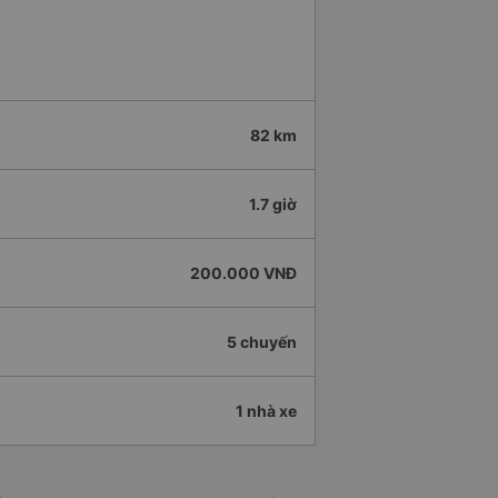
82 km
1.7 giờ
200.000 VNĐ
5 chuyến
1 nhà xe