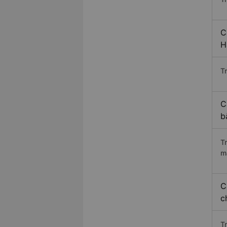
C
H
Tr
C
b
T
m
C
c
T