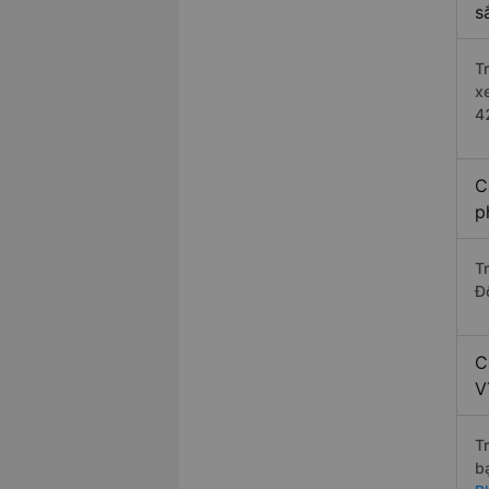
s
T
x
4
C
p
T
Đ
C
V
T
b