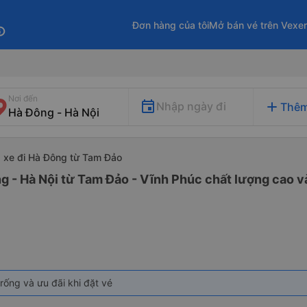
Đơn hàng của tôi
Mở bán vé trên Vexe
fo
Nơi đến
add
Nhập ngày đi
Thêm
xe đi Hà Đông từ Tam Đảo
g - Hà Nội từ Tam Đảo - Vĩnh Phúc chất lượng cao và
rống và ưu đãi khi đặt vé