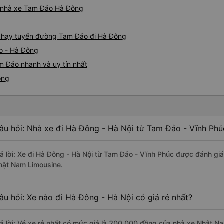
iá nhà xe Tam Đảo Hà Đông
e chạy tuyến đường Tam Đảo đi Hà Đông
o - Hà Đông
m Đảo nhanh và uy tín nhất
ông
âu hỏi: Nhà xe đi Hà Đông - Hà Nội từ Tam Đảo - Vĩnh Phú
rả lời: Xe đi Hà Đông - Hà Nội từ Tam Đảo - Vĩnh Phúc được đánh giá
hật Nam Limousine.
âu hỏi: Xe nào đi Hà Đông - Hà Nội có giá rẻ nhất?
rả lời: Vé xe rẻ nhất có mức giá là 200.000 đồng của nhà xe Nhật N