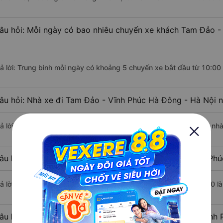
âu hỏi: Mỗi ngày có bao nhiêu chuyến xe khách Tam Đảo -
rả lời: Trung bình mỗi ngày có khoảng 5 chuyến xe bắt đầu từ 10:00
âu hỏi: Nhà xe đi Tam Đảo - Vĩnh Phúc Hà Đông - Hà Nội 
rả lời: Chuyến xe có giờ xuất phát sớm nhất vào lúc 10:00 là của n
âu hỏi: Nhà xe đi Hà Đông - Hà Nội từ Tam Đảo - Vĩnh Phúc
rả lời: Chuyến xe có giờ xuất phát trễ (muộn) nhất là vào lúc 16:00 
âu hỏi: Review xe đi Hà Đông - Hà Nội từ Tam Đảo - Vĩnh P