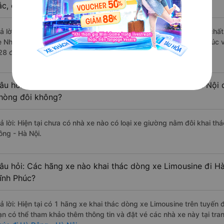
ắc, cao cấp nhất?
rả lời: Những hãng xe đi Tam Đảo - Vĩnh Phúc Hà Đông - Hà Nội chất 
e Nhật Nam Limousine đi Hà Đông - Hà Nội từ Tam Đảo - Vĩnh Phúc vớ
28 đánh giá của khách hàng).
âu hỏi: Có loại xe Tam Đảo - Vĩnh Phúc Hà Đông - Hà Nội d
hòng đôi không?
rả lời: Hiện tại chưa có nhà xe nào có loại xe giường nằm đôi khai t
ông - Hà Nội.
âu hỏi: Các hãng xe nào khai thác dòng xe Limousine đi H
ĩnh Phúc?
rả lời: Hiện tại có 1 hãng xe khai thác dòng xe Limousine trên tuyế
ạn có thể tham khảo thêm thông tin và đặt vé các nhà xe này tại tra