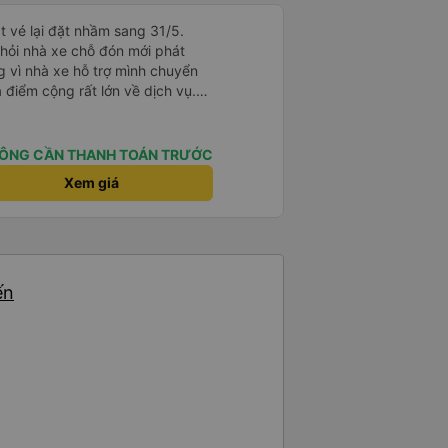
t vé lại đặt nhầm sang 31/5.
 hỏi nhà xe chỗ đón mới phát
 vì nhà xe hỗ trợ mình chuyển
à điểm cộng rất lớn về dịch vụ.
giúp mình có một số thông tin hữu
ÔNG CẦN THANH TOÁN TRƯỚC
Xem giá
ến