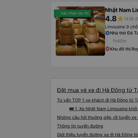
Nhật Nam L
Xác nhận tức thì
4.8
star
(428 đ
Limousine 9 chỗ
Nhà thờ Đá T
1h40m
Khu đô thị Roy
Đặt mua vé xe đi Hà Đông từ T
Tư vấn TOP 1 xe khách đi Hà Đông từ Ta
🚌 1. Xe Nhật Nam Limousine khởi
Những câu hỏi thường gặp về tuyến xe
Thông tin tuyến đường
Giới thiệu tuyến đường xe đi Hà Đông t