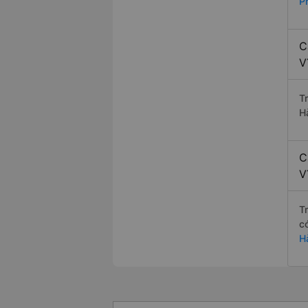
P
C
V
T
H
C
V
T
c
H