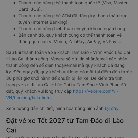
Thanh toán bằng thẻ thanh toán quốc tế (Visa, Master
Card, JCB).
Thanh toán bằng thẻ ATM đã đăng ký thanh toán trực
tuyến (Internet Banking).
Thanh toán bằng hình thức chuyển khoản ngân hàng.
Bên cạnh đó, quý khách cũng có thể thanh toán vé
thông qua các ví Momo, ZaloPay, AirPay, VNPay,…
Sau khi thanh toán vé xe khách Tam Đảo - Vĩnh Phúc Lào Cai
- Lào Cai thành công, Vexere sẽ gửi tin nhắn/email xác nhận
thành công đến số điện thoại/email mà quý khách đã đăng
ký. Đến ngày đi, quý khách vui lòng có mặt tại điểm đón trước
30 phút giờ khởi hành để chuẩn bị lên xe. Để kiểm tra tình
trạng vé xe đi Lào Cai - Lào Cai từ Tam Đảo - Vĩnh Phúc đã
đặt, quý khách vui lòng truy cập
https://vexere.com/vi-
VN/booking/ticketinfo
Xem hướng dẫn chi tiết, minh họa bằng hình ảnh
tại đây.
Đặt vé xe Tết 2027 từ Tam Đảo đi Lào
Cai