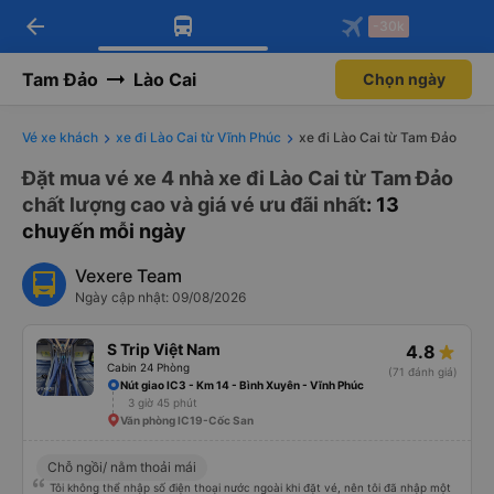
arrow_back
Tải app Vexere ngay!
Tải app Vexere
-30k
Mở app
Mở app
Nhận ưu đãi thành viên độc
-30k/ghế khi đặt vé máy bay qua
quyền
app
Tam Đảo
Lào Cai
Chọn ngày
Vé xe khách
xe đi Lào Cai từ Vĩnh Phúc
xe đi Lào Cai từ Tam Đảo
Đặt mua vé xe 4 nhà xe đi Lào Cai từ Tam Đảo
chất lượng cao và giá vé ưu đãi nhất
: 13
chuyến mỗi ngày
Vexere Team
Ngày cập nhật: 09/08/2026
S Trip Việt Nam
4.8
Cabin 24 Phòng
(71 đánh giá)
Nút giao IC3 - Km 14 - Bình Xuyên - Vĩnh Phúc
3 giờ 45 phút
Văn phòng IC19-Cốc San
Chỗ ngồi/ nằm thoải mái
Tôi không thể nhập số điện thoại nước ngoài khi đặt vé, nên tôi đã nhập một