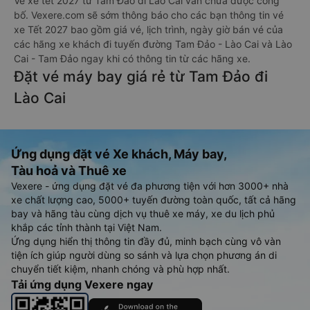
Vé xe tết 2027 từ Tam Đảo đi Lào Cai vẫn chưa được công
bố. Vexere.com sẽ sớm thông báo cho các bạn thông tin vé
xe Tết 2027 bao gồm giá vé, lịch trình, ngày giờ bán vé của
các hãng xe khách đi tuyến đường Tam Đảo - Lào Cai và Lào
Cai - Tam Đảo ngay khi có thông tin từ các hãng xe.
Đặt vé máy bay giá rẻ từ Tam Đảo đi
Lào Cai
Ứng dụng đặt vé Xe khách, Máy bay,
Tàu hoả và Thuê xe
Vexere - ứng dụng đặt vé đa phương tiện với hơn 3000+ nhà
xe chất lượng cao, 5000+ tuyến đường toàn quốc, tất cả hãng
bay và hãng tàu cùng dịch vụ thuê xe máy, xe du lịch phủ
khắp các tỉnh thành tại Việt Nam.
Ứng dụng hiển thị thông tin đầy đủ, minh bạch cùng vô vàn
tiện ích giúp người dùng so sánh và lựa chọn phương án di
chuyển tiết kiệm, nhanh chóng và phù hợp nhất.
Tải ứng dụng Vexere ngay