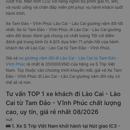
vượt trội. Màn hình LCD với hàng nghìn bộ phim giải trí, wifi,
và nước uống và chăn đắp miễn phí phục vụ hành khách suốt
hành trình.
Xe Tam Đảo - Vĩnh Phúc Lào Cai - Lào Cai giường nằm đôi tốt
nhất: Xe từ Tam Đảo - Vĩnh Phúc đi Lào Cai - Lào Cai giường
nằm đôi được đánh giá chung có chất lượng Tốt với điểm
đánh giá trung bình từ 4.8/5 dựa trên 71 phản hồi của hành
khách Xe về Lào Cai - Lào Cai từ Tam Đảo - Vĩnh Phúc.
Giá vé
xe giường nằm đôi đi Lào Cai - Lào Cai từ Tam Đảo -
Vĩnh Phúc
rẻ nhất là 350000VND của hãng xe S Trip Việt
Nam. Tùy thuộc vào chương trình khuyến mãi, giá vé Xe Tam
Đảo - Vĩnh Phúc đi Lào Cai - Lào Cai giường nằm đôi này có
thể sẽ rẻ hơn.
Tư vấn TOP 1 xe khách đi Lào Cai - Lào
Cai từ Tam Đảo - Vĩnh Phúc chất lượng
cao, uy tín, giá rẻ nhất 08/2026
null
🚌 1. Xe S Trip Việt Nam khởi hành tại Nút giao IC3 -