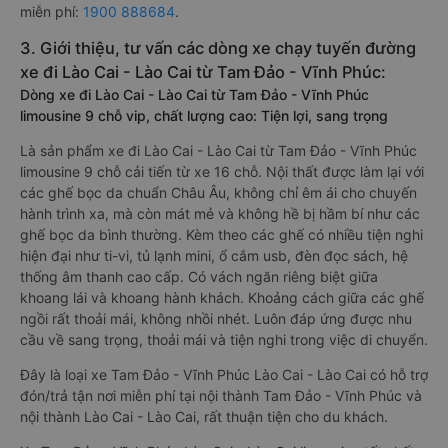
miễn phí:
1900 888684
.
3. Giới thiệu, tư vấn các dòng xe chạy tuyến đường
xe đi Lào Cai - Lào Cai từ Tam Đảo - Vĩnh Phúc:
Dòng xe đi Lào Cai - Lào Cai từ Tam Đảo - Vĩnh Phúc
limousine 9 chỗ vip, chất lượng cao: Tiện lợi, sang trọng
Là sản phẩm xe đi Lào Cai - Lào Cai từ Tam Đảo - Vĩnh Phúc
limousine 9 chỗ cải tiến từ xe 16 chỗ. Nội thất được làm lại với
các ghế bọc da chuẩn Châu Âu, không chỉ êm ái cho chuyến
hành trình xa, mà còn mát mẻ và không hề bị hầm bí như các
ghế bọc da bình thường. Kèm theo các ghế có nhiều tiện nghi
hiện đại như ti-vi, tủ lạnh mini, ổ cắm usb, đèn đọc sách, hệ
thống âm thanh cao cấp. Có vách ngăn riêng biệt giữa
khoang lái và khoang hành khách. Khoảng cách giữa các ghế
ngồi rất thoải mái, không nhồi nhét. Luôn đáp ứng được nhu
cầu về sang trọng, thoải mái và tiện nghi trong việc di chuyển.
Đây là loại xe Tam Đảo - Vĩnh Phúc Lào Cai - Lào Cai có hỗ trợ
đón/trả tận nơi miễn phí tại nội thành Tam Đảo - Vĩnh Phúc và
nội thành Lào Cai - Lào Cai, rất thuận tiện cho du khách.