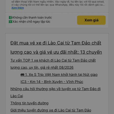
số điện thoại Việt Nam ngẫu nhiên. Vào ngày đi, họ liên lạc với tôi qua email,
vì vậy chúng tôi có thể liên lạc qua WhatsApp, điều này tôi rất đánh giá cao.
Hướng dẫn chờ tài xế cũng rất tốt. Xe buýt sạch sẽ, tôi được phát một chai
Xem thêm
nước và một khăn ướt. Wi-Fi khá nhanh. Cổng sạc USB hoạt động tốt. Xe
buýt dừng nghỉ để hành khách đi vệ sinh khoảng 2 tiếng một lần (2 điểm
dừng giữa sân bay và Lào Cai). Tôi không tìm thấy nhà vệ sinh trên xe, nên
Không cần thanh toán trước
Xem giá
hơi hoảng một chút, nhưng tôi đánh giá cao việc xe dừng nghỉ thường xuyên
Xác nhận chỗ ngay lập tức
ở cuối hành trình. Tôi sẽ đánh giá cao hơn nếu điều này được thông báo
trước. Dịch vụ đưa đón tận nơi ở Lào Cai rất tuyệt vời. Tôi rất mong chờ
chuyến đi tiếp theo của mình với công ty này.
Đặt mua vé xe đi Lào Cai từ Tam Đảo chất
lượng cao và giá vé ưu đãi nhất: 13 chuyến
Tư vấn TOP 1 xe khách đi Lào Cai từ Tam Đảo chất
lượng cao, uy tín, giá rẻ nhất 08/2026
🚌 1. Xe S Trip Việt Nam khởi hành tại Nút giao
IC3 - Km 14 - Bình Xuyên - Vĩnh Phúc
Những câu hỏi thường gặp về tuyến xe từ Tam Đảo đi
Lào Cai
Thông tin tuyến đường
Giới thiệu tuyến đường xe đi Lào Cai từ Tam Đảo