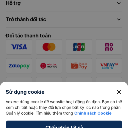
keyboard_arrow_down
Hỗ trợ
keyboard_arrow_down
Trở thành đối tác
Đối tác thanh toán
close
Sử dụng cookie
Vexere dùng cookie để website hoạt động ổn định. Bạn có thể
xem chi tiết hoặc thay đổi lựa chọn bất kỳ lúc nào trong phần
Quản lý cookie. Tìm hiểu thêm trong
Chính sách Cookie
.
Chấp nhận tất cả