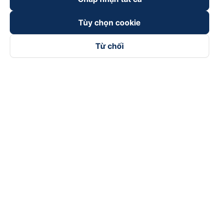
Tùy chọn cookie
Từ chối
Theo dõi chúng tôi trên
Facebook
Tiktok
Youtube
Công ty TNHH Thương Mại Dịch Vụ Vexere
Địa chỉ đăng ký kinh doanh: 8C Chữ Đồng Tử, Phường Tân
Sơn Nhất, TP. Hồ Chí Minh, Việt Nam
Địa chỉ
:
Lầu 2, toà nhà H3 Circo Hoàng Diệu, 384 Hoàng Diệu,
Phường Khánh Hội, TP Hồ Chí Minh, Việt Nam
Tầng 3, toà nhà 101 Láng Hạ, 101 Láng Hạ, Phường Láng, TP.
Hà Nội, Việt Nam
Giấy chứng nhận ĐKKD số 0315133726 do Sở KH và ĐT TP.
Hồ Chí Minh cấp lần đầu ngày 27/6/2018
Bản quyền © 2025 thuộc về Vexere.com