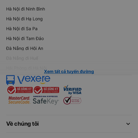
Hà Nội đi Ninh Bình
Hà Nội đi Hạ Long
Hà Nội đi Sa Pa
Hà Nội đi Tam Đảo
Đà Nẵng đi Hội An
Đà Nẵng đi Huế
Hải Phòng đi Hà Nội
Xem tất cả tuyến đường
keyboard_arrow_down
Về chúng tôi