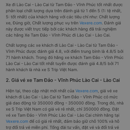
Xe đi Lào Cai - Lào Cai từ Tam Đảo - Vĩnh Phúc tốt nhất được
phân loại chất lượng dựa trên đánh giá từ 1 đến 5 (1: tệ nhất,
5: tốt nhất) của khách hàng với các tiêu chí như: Chất lượng
xe, Đúng giờ, Chất lượng phục vụ trên
Vexere.com
. Đánh giá
này được viết trực tiếp bởi các khách hàng đã trải nghiệm
các hãng Xe Tam Đảo - Vĩnh Phúc đi Lào Cai - Lào Cai.
Chất lượng các xe khách đi Lào Cai - Lào Cai từ Tam Đảo -
Vĩnh Phúc được đánh giá 4.8, với điểm trung bình là 4.8/5 bởi
71 hành khách. Trong đó hãng xe khách Tam Đảo - Vĩnh Phúc
Lào Cai - Lào Cai tốt nhất tuyến được đánh giá 4.8/5 bởi 71
hành khách là nhà xe S Trip Việt Nam.
2. Giá vé xe Tam Đảo - Vĩnh Phúc Lào Cai - Lào Cai
Hiện tại, theo cập nhật mới nhất của
Vexere.com
, giá vé xe
khách đi Lào Cai - Lào Cai từ Tam Đảo - Vĩnh Phúc có mức
giá dao động từ 350000 đồng - 350000 đồng. Trong đó, nhà
xe S Trip Việt Nam có giá vé rẻ nhất, chỉ 350000 đồng. Đặt
vé xe Tam Đảo - Vĩnh Phúc Lào Cai - Lào Cai chính hãng tại
Vexere.com
để có giá rẻ nhất, đảm bảo giữ chỗ 100% và hỗ
trợ đổi trả vé miễn phí. Tổng đài tư vấn, đặt vé và đổi trả vé