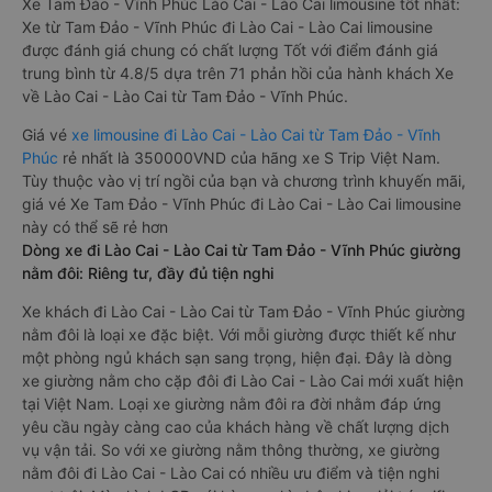
Xe Tam Đảo - Vĩnh Phúc Lào Cai - Lào Cai limousine tốt nhất:
Xe từ Tam Đảo - Vĩnh Phúc đi Lào Cai - Lào Cai limousine
được đánh giá chung có chất lượng Tốt với điểm đánh giá
trung bình từ 4.8/5 dựa trên 71 phản hồi của hành khách Xe
về Lào Cai - Lào Cai từ Tam Đảo - Vĩnh Phúc.
Giá vé
xe limousine đi Lào Cai - Lào Cai từ Tam Đảo - Vĩnh
Phúc
rẻ nhất là 350000VND của hãng xe S Trip Việt Nam.
Tùy thuộc vào vị trí ngồi của bạn và chương trình khuyến mãi,
giá vé Xe Tam Đảo - Vĩnh Phúc đi Lào Cai - Lào Cai limousine
này có thể sẽ rẻ hơn
Dòng xe đi Lào Cai - Lào Cai từ Tam Đảo - Vĩnh Phúc giường
nằm đôi: Riêng tư, đầy đủ tiện nghi
Xe khách đi Lào Cai - Lào Cai từ Tam Đảo - Vĩnh Phúc giường
nằm đôi là loại xe đặc biệt. Với mỗi giường được thiết kế như
một phòng ngủ khách sạn sang trọng, hiện đại. Đây là dòng
xe giường nằm cho cặp đôi đi Lào Cai - Lào Cai mới xuất hiện
tại Việt Nam. Loại xe giường nằm đôi ra đời nhằm đáp ứng
yêu cầu ngày càng cao của khách hàng về chất lượng dịch
vụ vận tải. So với xe giường nằm thông thường, xe giường
nằm đôi đi Lào Cai - Lào Cai có nhiều ưu điểm và tiện nghi