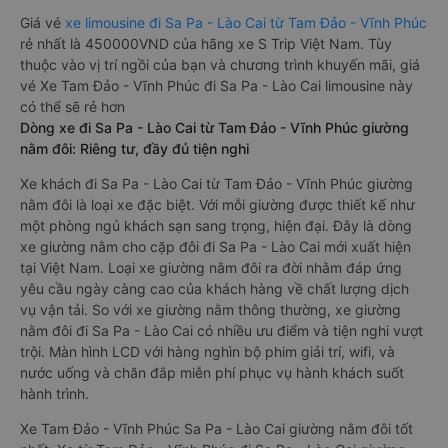
Giá vé
xe limousine đi Sa Pa - Lào Cai từ Tam Đảo - Vĩnh Phúc
rẻ nhất là 450000VND của hãng xe S Trip Việt Nam. Tùy
thuộc vào vị trí ngồi của bạn và chương trình khuyến mãi, giá
vé Xe Tam Đảo - Vĩnh Phúc đi Sa Pa - Lào Cai limousine này
có thể sẽ rẻ hơn
Dòng xe đi Sa Pa - Lào Cai từ Tam Đảo - Vĩnh Phúc giường
nằm đôi: Riêng tư, đầy đủ tiện nghi
Xe khách đi Sa Pa - Lào Cai từ Tam Đảo - Vĩnh Phúc giường
nằm đôi là loại xe đặc biệt. Với mỗi giường được thiết kế như
một phòng ngủ khách sạn sang trọng, hiện đại. Đây là dòng
xe giường nằm cho cặp đôi đi Sa Pa - Lào Cai mới xuất hiện
tại Việt Nam. Loại xe giường nằm đôi ra đời nhằm đáp ứng
yêu cầu ngày càng cao của khách hàng về chất lượng dịch
vụ vận tải. So với xe giường nằm thông thường, xe giường
nằm đôi đi Sa Pa - Lào Cai có nhiều ưu điểm và tiện nghi vượt
trội. Màn hình LCD với hàng nghìn bộ phim giải trí, wifi, và
nước uống và chăn đắp miễn phí phục vụ hành khách suốt
hành trình.
Xe Tam Đảo - Vĩnh Phúc Sa Pa - Lào Cai giường nằm đôi tốt