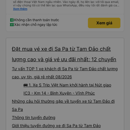
số điện thoại Việt Nam ngẫu nhiên. Vào ngày đi, họ liên lạc với tôi qua email,
vì vậy chúng tôi có thể liên lạc qua WhatsApp, điều này tôi rất đánh giá cao.
Hướng dẫn chờ tài xế cũng rất tốt. Xe buýt sạch sẽ, tôi được phát một chai
Xem thêm
nước và một khăn ướt. Wi-Fi khá nhanh. Cổng sạc USB hoạt động tốt. Xe
buýt dừng nghỉ để hành khách đi vệ sinh khoảng 2 tiếng một lần (2 điểm
dừng giữa sân bay và Lào Cai). Tôi không tìm thấy nhà vệ sinh trên xe, nên
Không cần thanh toán trước
Xem giá
hơi hoảng một chút, nhưng tôi đánh giá cao việc xe dừng nghỉ thường xuyên
Xác nhận chỗ ngay lập tức
ở cuối hành trình. Tôi sẽ đánh giá cao hơn nếu điều này được thông báo
trước. Dịch vụ đưa đón tận nơi ở Lào Cai rất tuyệt vời. Tôi rất mong chờ
chuyến đi tiếp theo của mình với công ty này.
Đặt mua vé xe đi Sa Pa từ Tam Đảo chất
lượng cao và giá vé ưu đãi nhất: 12 chuyến
Tư vấn TOP 1 xe khách đi Sa Pa từ Tam Đảo chất lượng
cao, uy tín, giá rẻ nhất 08/2026
🚌 1. Xe S Trip Việt Nam khởi hành tại Nút giao
IC3 - Km 14 - Bình Xuyên - Vĩnh Phúc
Những câu hỏi thường gặp về tuyến xe từ Tam Đảo đi
Sa Pa
Thông tin tuyến đường
Giới thiệu tuyến đường xe đi Sa Pa từ Tam Đảo