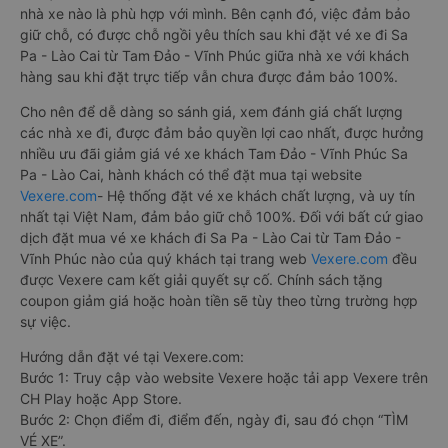
nhà xe nào là phù hợp với mình. Bên cạnh đó, việc đảm bảo
giữ chỗ, có được chỗ ngồi yêu thích sau khi đặt vé xe đi Sa
Pa - Lào Cai từ Tam Đảo - Vĩnh Phúc giữa nhà xe với khách
hàng sau khi đặt trực tiếp vẫn chưa được đảm bảo 100%.
Cho nên để dễ dàng so sánh giá, xem đánh giá chất lượng
các nhà xe đi, được đảm bảo quyền lợi cao nhất, được hưởng
nhiều ưu đãi giảm giá vé xe khách Tam Đảo - Vĩnh Phúc Sa
Pa - Lào Cai, hành khách có thể đặt mua tại website
Vexere.com
- Hệ thống đặt vé xe khách chất lượng, và uy tín
nhất tại Việt Nam, đảm bảo giữ chỗ 100%. Đối với bất cứ giao
dịch đặt mua vé xe khách đi Sa Pa - Lào Cai từ Tam Đảo -
Vĩnh Phúc nào của quý khách tại trang web
Vexere.com
đều
được Vexere cam kết giải quyết sự cố. Chính sách tặng
coupon giảm giá hoặc hoàn tiền sẽ tùy theo từng trường hợp
sự việc.
Hướng dẫn đặt vé tại Vexere.com:
Bước 1: Truy cập vào website Vexere hoặc tải app Vexere trên
CH Play hoặc App Store.
Bước 2: Chọn điểm đi, điểm đến, ngày đi, sau đó chọn “TÌM
VÉ XE”.