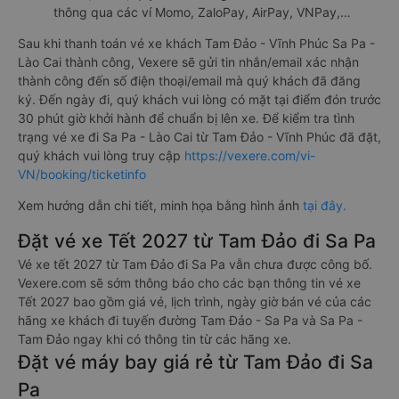
thông qua các ví Momo, ZaloPay, AirPay, VNPay,…
Sau khi thanh toán vé xe khách Tam Đảo - Vĩnh Phúc Sa Pa -
Lào Cai thành công, Vexere sẽ gửi tin nhắn/email xác nhận
thành công đến số điện thoại/email mà quý khách đã đăng
ký. Đến ngày đi, quý khách vui lòng có mặt tại điểm đón trước
30 phút giờ khởi hành để chuẩn bị lên xe. Để kiểm tra tình
trạng vé xe đi Sa Pa - Lào Cai từ Tam Đảo - Vĩnh Phúc đã đặt,
quý khách vui lòng truy cập
https://vexere.com/vi-
VN/booking/ticketinfo
Xem hướng dẫn chi tiết, minh họa bằng hình ảnh
tại đây.
Đặt vé xe Tết 2027 từ Tam Đảo đi Sa Pa
Vé xe tết 2027 từ Tam Đảo đi Sa Pa vẫn chưa được công bố.
Vexere.com sẽ sớm thông báo cho các bạn thông tin vé xe
Tết 2027 bao gồm giá vé, lịch trình, ngày giờ bán vé của các
hãng xe khách đi tuyến đường Tam Đảo - Sa Pa và Sa Pa -
Tam Đảo ngay khi có thông tin từ các hãng xe.
Đặt vé máy bay giá rẻ từ Tam Đảo đi Sa
Pa