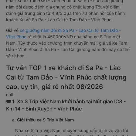
nhất: Xe từ Tam Đảo - Vĩnh Phúc đi Sa Pa - Lào Cai giường
nằm đôi được đánh giá chung có chất lượng Tốt với điểm
đánh giá trung bình từ 4.8/5 dựa trên 70 phản hồi của hành
khách Xe về Sa Pa - Lào Cai từ Tam Đảo - Vĩnh Phúc.
Giá vé
xe giường nằm đôi đi Sa Pa - Lào Cai từ Tam Đảo -
Vĩnh Phúc
rẻ nhất là 450000VND của hãng xe S Trip Việt
Nam. Tùy thuộc vào chương trình khuyến mãi, giá vé Xe Tam
Đảo - Vĩnh Phúc đi Sa Pa - Lào Cai giường nằm đôi này có thể
sẽ rẻ hơn.
Tư vấn TOP 1 xe khách đi Sa Pa - Lào
Cai từ Tam Đảo - Vĩnh Phúc chất lượng
cao, uy tín, giá rẻ nhất 08/2026
null
🚌 1. Xe S Trip Việt Nam khởi hành tại Nút giao IC3 -
Km 14 - Bình Xuyên - Vĩnh Phúc
a. Giới thiệu xe S Trip Việt Nam
Nhà xe S Trip Việt Nam chuyên cung cấp dịch vụ vận tải