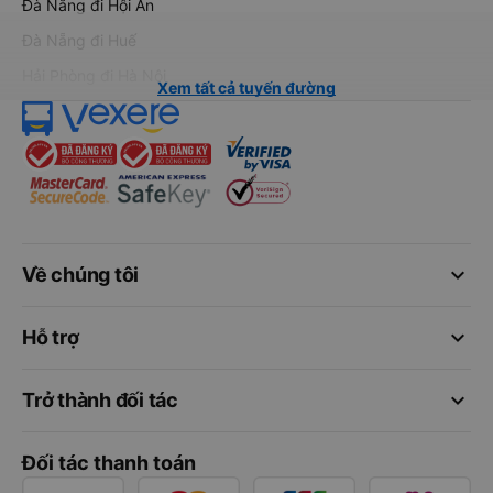
Đà Nẵng đi Hội An
Đà Nẵng đi Huế
Hải Phòng đi Hà Nội
Xem tất cả tuyến đường
keyboard_arrow_down
Về chúng tôi
keyboard_arrow_down
Hỗ trợ
keyboard_arrow_down
Trở thành đối tác
Đối tác thanh toán