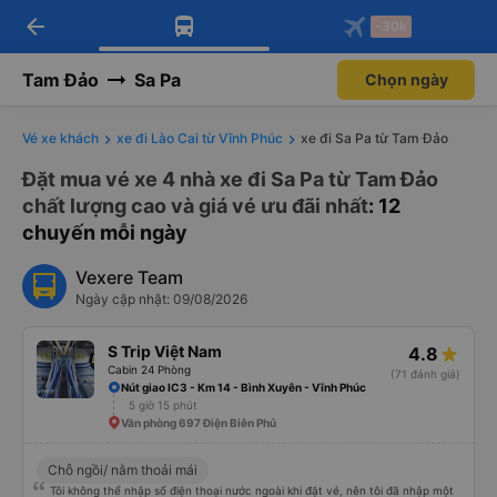
arrow_back
Tải app Vexere ngay!
Tải app Vexere
-30k
Mở app
Mở app
Nhận ưu đãi thành viên độc
-30k/ghế khi đặt vé máy bay qua
quyền
app
Tam Đảo
Sa Pa
Chọn ngày
Vé xe khách
xe đi Lào Cai từ Vĩnh Phúc
xe đi Sa Pa từ Tam Đảo
Đặt mua vé xe 4 nhà xe đi Sa Pa từ Tam Đảo
chất lượng cao và giá vé ưu đãi nhất
: 12
chuyến mỗi ngày
Vexere Team
Ngày cập nhật: 09/08/2026
S Trip Việt Nam
4.8
Cabin 24 Phòng
(71 đánh giá)
Nút giao IC3 - Km 14 - Bình Xuyên - Vĩnh Phúc
5 giờ 15 phút
Văn phòng 697 Điện Biên Phủ
Chỗ ngồi/ nằm thoải mái
Tôi không thể nhập số điện thoại nước ngoài khi đặt vé, nên tôi đã nhập một