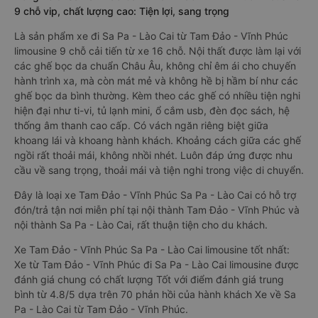
9 chỗ vip, chất lượng cao: Tiện lợi, sang trọng
Là sản phẩm xe đi Sa Pa - Lào Cai từ Tam Đảo - Vĩnh Phúc
limousine 9 chỗ cải tiến từ xe 16 chỗ. Nội thất được làm lại với
các ghế bọc da chuẩn Châu Âu, không chỉ êm ái cho chuyến
hành trình xa, mà còn mát mẻ và không hề bị hầm bí như các
ghế bọc da bình thường. Kèm theo các ghế có nhiều tiện nghi
hiện đại như ti-vi, tủ lạnh mini, ổ cắm usb, đèn đọc sách, hệ
thống âm thanh cao cấp. Có vách ngăn riêng biệt giữa
khoang lái và khoang hành khách. Khoảng cách giữa các ghế
ngồi rất thoải mái, không nhồi nhét. Luôn đáp ứng được nhu
cầu về sang trọng, thoải mái và tiện nghi trong việc di chuyển.
Đây là loại xe Tam Đảo - Vĩnh Phúc Sa Pa - Lào Cai có hỗ trợ
đón/trả tận nơi miễn phí tại nội thành Tam Đảo - Vĩnh Phúc và
nội thành Sa Pa - Lào Cai, rất thuận tiện cho du khách.
Xe Tam Đảo - Vĩnh Phúc Sa Pa - Lào Cai limousine tốt nhất:
Xe từ Tam Đảo - Vĩnh Phúc đi Sa Pa - Lào Cai limousine được
đánh giá chung có chất lượng Tốt với điểm đánh giá trung
bình từ 4.8/5 dựa trên 70 phản hồi của hành khách Xe về Sa
Pa - Lào Cai từ Tam Đảo - Vĩnh Phúc.