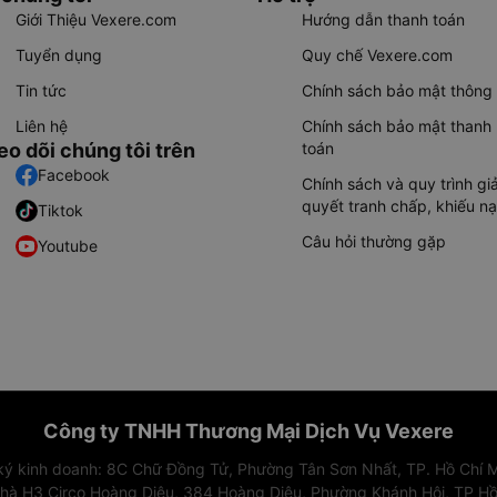
Giới Thiệu Vexere.com
Hướng dẫn thanh toán
Tuyển dụng
Quy chế Vexere.com
Tin tức
Chính sách bảo mật thông 
Liên hệ
Chính sách bảo mật thanh
eo dõi chúng tôi trên
toán
Facebook
Chính sách và quy trình giả
quyết tranh chấp, khiếu nạ
Tiktok
Câu hỏi thường gặp
Youtube
Công ty TNHH Thương Mại Dịch Vụ Vexere
 ký kinh doanh: 8C Chữ Đồng Tử, Phường Tân Sơn Nhất, TP. Hồ Chí M
nhà H3 Circo Hoàng Diệu, 384 Hoàng Diệu, Phường Khánh Hội, TP Hồ