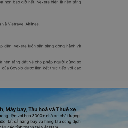
óa hơn bao giờ hết. Vexere hiện là nền tảng
 và Vietravel Airlines.
hấp dẫn. Vexere luôn sẵn sàng đồng hành và
 là nền tảng đặt vé cho phép người dùng so
 của Goyolo được liên kết trực tiếp với các
h, Máy bay, Tàu hoả và Thuê xe
ương tiện với hơn 3000+ nhà xe chất lượng
ốc, tất cả hãng bay và hãng tàu cùng dịch
hắp các tỉnh thành tại Việt Nam.