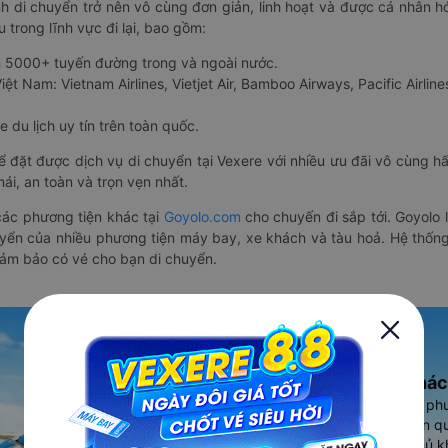
nh di chuyển trở nên vô cùng đơn giản, linh hoạt và được cá nhân h
 trong lĩnh vực đi lại, bao gồm:
n 5000+ tuyến đường trong và ngoài nước.
ệt Nam: Vietnam Airlines, Vietjet Air, Bamboo Airways, Pacific Airlines
 du lịch uy tín trên toàn quốc.
thể đặt được dịch vụ di chuyển tại Vexere với nhiều ưu đãi vô cùng 
i, an toàn và trọn vẹn nhất.
ác phương tiện khác tại
Goyolo.com
cho chuyến đi sắp tới. Goyolo
huyển của nhiều phương tiện máy bay, xe khách và tàu hoả. Hệ thống
đảm bảo có vé cho bạn di chuyển.
Ứng dụng đặt vé Xe khác
Vexere - ứng dụng đặt vé đa ph
cao, 5000+ tuyến đường toàn qu
vụ thuê xe máy, xe du lịch phủ k