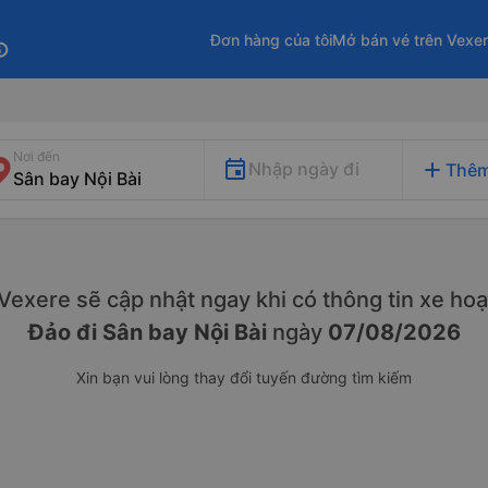
Đơn hàng của tôi
Mở bán vé trên Vexe
fo
Nơi đến
add
Nhập ngày đi
Thêm
. Vexere sẽ cập nhật ngay khi có thông tin xe
hoạ
Đảo đi Sân bay Nội Bài
ngày
07/08/2026
Xin bạn vui lòng thay đổi tuyến đường tìm kiếm