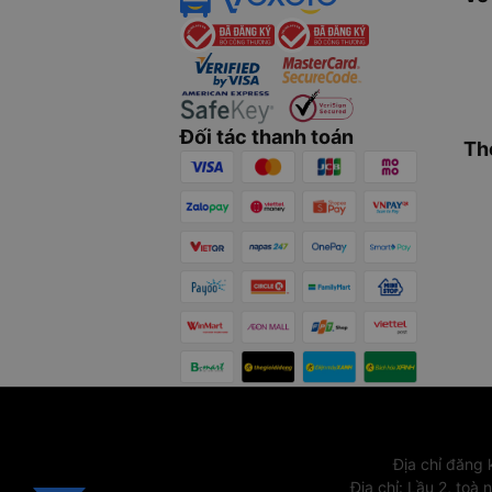
Đối tác thanh toán
Th
Địa chỉ đăng
Địa chỉ
:
Lầu 2, toà 