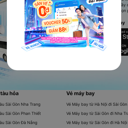
Ứng dụng hiển thị thông tin đầy 
người dùng so sánh và lựa chọn 
chóng và phù hợp nhất.
Tải ứng dụng Vexere ngay
 tàu hỏa
Vé máy bay
tàu Sài Gòn Nha Trang
Vé Máy bay từ Hà Nội đi Sài Gòn
tàu Sài Gòn Phan Thiết
Vé Máy bay từ Sài Gòn đi Nha T
tàu Sài Gòn Đà Nẵng
Vé Máy bay từ Sài Gòn đi Hà Nội