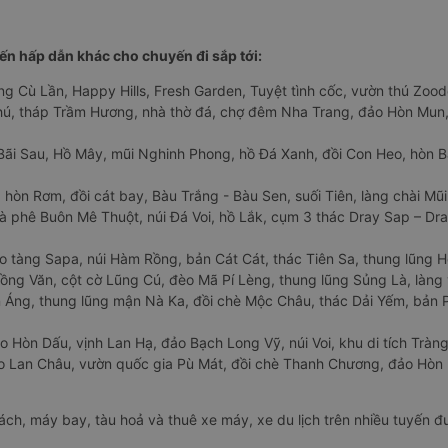
n hấp dẫn khác cho chuyến đi sắp tới:
ng Cù Lần, Happy Hills, Fresh Garden, Tuyệt tình cốc, vườn thú Zoodo
Phú, tháp Trầm Hương, nhà thờ đá, chợ đêm Nha Trang, đảo Hòn Mun,
Bãi Sau, Hồ Mây, mũi Nghinh Phong, hồ Đá Xanh, đồi Con Heo, hòn B
 hòn Rơm, đồi cát bay, Bàu Trắng - Bàu Sen, suối Tiên, làng chài Mũi
à phê Buôn Mê Thuột, núi Đá Voi, hồ Lắk, cụm 3 thác Dray Sap – Dra
o tàng Sapa, núi Hàm Rồng, bản Cát Cát, thác Tiên Sa, thung lũng 
ng Văn, cột cờ Lũng Cú, đèo Mã Pí Lèng, thung lũng Sủng Là, làng 
Áng, thung lũng mận Nà Ka, đồi chè Mộc Châu, thác Dải Yếm, bản P
o Hòn Dấu, vịnh Lan Hạ, đảo Bạch Long Vỹ, núi Voi, khu di tích Tràng
ảo Lan Châu, vườn quốc gia Pù Mát, đồi chè Thanh Chương, đảo Hò
hách, máy bay, tàu hoả và thuê xe máy, xe du lịch trên nhiều tuyến 