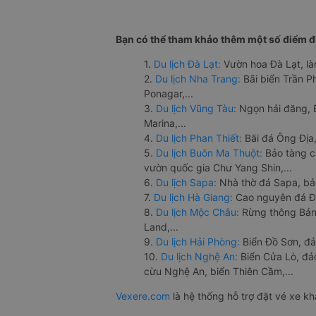
Bạn có thể tham khảo thêm một số điểm đế
1.
Du lịch Đà Lạt:
Vườn hoa Đà Lạt, là
2.
Du lịch Nha Trang:
Bãi biển Trần 
Ponagar,...
3.
Du lịch Vũng Tàu:
Ngọn hải đăng, 
Marina,...
4.
Du lịch Phan Thiết:
Bãi đá Ông Địa,
5.
Du lịch Buôn Ma Thuột:
Bảo tàng c
vườn quốc gia Chư Yang Shin,...
6.
Du lịch Sapa:
Nhà thờ đá Sapa, bả
7.
Du lịch Hà Giang:
Cao nguyên đá Đồ
8.
Du lịch Mộc Châu:
Rừng thông Bản 
Land,...
9.
Du lịch Hải Phòng:
Biển Đồ Sơn, đả
10.
Du lịch Nghệ An:
Biển Cửa Lò, đ
cừu Nghệ An, biển Thiên Cầm,...
Vexere.com
là hệ thống hỗ trợ đặt vé xe k