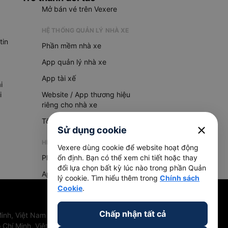
Mở bán vé trên Vexere
HỆ THỐNG QUẢN LÝ NHÀ XE
tin
Phần mềm nhà xe
App quản lý nhà xe
App tài xế
i
i
Website / App thương hiệu
riêng cho nhà xe
Tổng đài AI
close
Sử dụng cookie
HỆ THỐNG QUẢN LÝ HÀNG HOÁ
Vexere dùng cookie để website hoạt động
Phần mềm quản lý hàng hoá
ổn định. Bạn có thể xem chi tiết hoặc thay
đổi lựa chọn bất kỳ lúc nào trong phần Quản
App quản lý hàng hoá
lý cookie. Tìm hiểu thêm trong
Chính sách
Cookie
.
Chấp nhận tất cả
inh, Việt Nam
 Chí Minh, Việt Nam