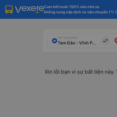
Cam kết hoàn 150% nếu nhà xe

không cung cấp dịch vụ vận chuyển (*)
in
Nơi xuất phát
import_export
Xin lỗi bạn vì sự bất tiện này