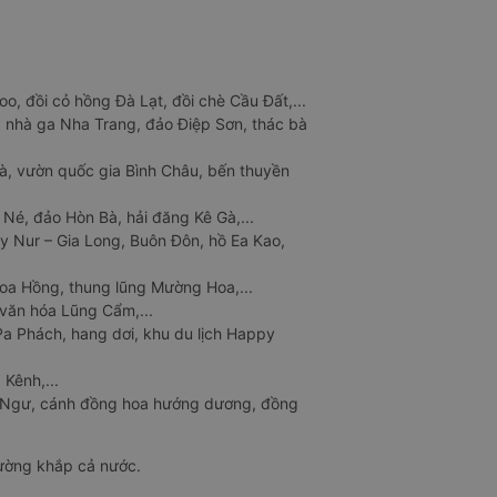
o, đồi cỏ hồng Đà Lạt, đồi chè Cầu Đất,...
 nhà ga Nha Trang, đảo Điệp Sơn, thác bà
à, vườn quốc gia Bình Châu, bến thuyền
 Né, đảo Hòn Bà, hải đăng Kê Gà,...
y Nur – Gia Long, Buôn Đôn, hồ Ea Kao,
Hoa Hồng, thung lũng Mường Hoa,...
văn hóa Lũng Cẩm,...
a Phách, hang dơi, khu du lịch Happy
 Kênh,...
n Ngư, cánh đồng hoa hướng dương, đồng
đường khắp cả nước.