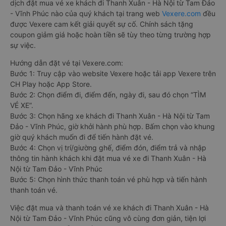
dịch đặt mua vé xe khách đi Thanh Xuân - Hà Nội từ Tam Đảo
- Vĩnh Phúc nào của quý khách tại trang web
Vexere.com
đều
được Vexere cam kết giải quyết sự cố. Chính sách tặng
coupon giảm giá hoặc hoàn tiền sẽ tùy theo từng trường hợp
sự việc.
Hướng dẫn đặt vé tại Vexere.com:
Bước 1: Truy cập vào website Vexere hoặc tải app Vexere trên
CH Play hoặc App Store.
Bước 2: Chọn điểm đi, điểm đến, ngày đi, sau đó chọn “TÌM
VÉ XE”.
Bước 3: Chọn hãng xe khách đi Thanh Xuân - Hà Nội từ Tam
Đảo - Vĩnh Phúc, giờ khởi hành phù hợp. Bấm chọn vào khung
giờ quý khách muốn đi để tiến hành đặt vé.
Bước 4: Chọn vị trí/giường ghế, điểm đón, điểm trả và nhập
thông tin hành khách khi đặt mua vé xe đi Thanh Xuân - Hà
Nội từ Tam Đảo - Vĩnh Phúc
Bước 5: Chọn hình thức thanh toán vé phù hợp và tiến hành
thanh toán vé.
Việc đặt mua và thanh toán vé xe khách đi Thanh Xuân - Hà
Nội từ Tam Đảo - Vĩnh Phúc cũng vô cùng đơn giản, tiện lợi