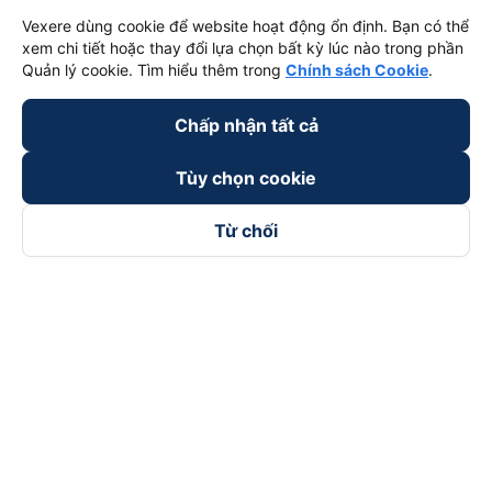
Vexere dùng cookie để website hoạt động ổn định. Bạn có thể
xem chi tiết hoặc thay đổi lựa chọn bất kỳ lúc nào trong phần
Quản lý cookie. Tìm hiểu thêm trong
Chính sách Cookie
.
Chấp nhận tất cả
Tùy chọn cookie
Từ chối
Theo dõi chúng tôi trên
Facebook
Tiktok
Youtube
Công ty TNHH Thương Mại Dịch Vụ Vexere
Địa chỉ đăng ký kinh doanh: 8C Chữ Đồng Tử, Phường Tân
Sơn Nhất, TP. Hồ Chí Minh, Việt Nam
Địa chỉ
:
Lầu 2, toà nhà H3 Circo Hoàng Diệu, 384 Hoàng Diệu,
Phường Khánh Hội, TP Hồ Chí Minh, Việt Nam
Tầng 3, toà nhà 101 Láng Hạ, 101 Láng Hạ, Phường Láng, TP.