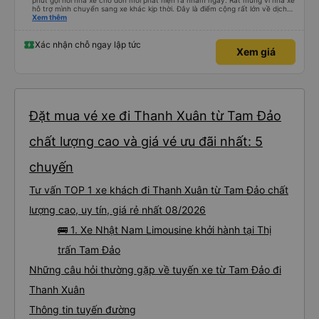
phút gọi hỏi nhà xe chỗ đón mới phát hiện ra nhầm ngày. Rất mừng vì nhà xe
hỗ trợ mình chuyển sang xe khác kịp thời. Đây là điểm cộng rất lớn về dịch
vụ. Anh tài xế rất tốt bụng, đã giúp mình có một số thông tin hữu ích khi đến
Xem thêm
chơi Tam Đảo
Xác nhận chỗ ngay lập tức
Xem giá
Đặt mua vé xe đi Thanh Xuân từ Tam Đảo
chất lượng cao và giá vé ưu đãi nhất: 5
chuyến
Tư vấn TOP 1 xe khách đi Thanh Xuân từ Tam Đảo chất
lượng cao, uy tín, giá rẻ nhất 08/2026
🚌 1. Xe Nhật Nam Limousine khởi hành tại Thị
trấn Tam Đảo
Những câu hỏi thường gặp về tuyến xe từ Tam Đảo đi
Thanh Xuân
Thông tin tuyến đường