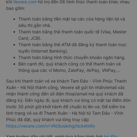
khi
Vexere.com
hỗ trợ đến 06 hình thức thanh toán khác nhau
bao gồm:
Thanh toán bằng tiền mặt tại các cửa hàng tiện lợi và
siêu thị gần nhà.
Thanh toán bằng thẻ thanh toán quốc tế (Visa, Master
Card, JCB).
Thanh toán bằng thẻ ATM đã đăng ký thanh toán trực
tuyến (Internet Banking).
Thanh toán bằng hình thức chuyển khoản ngân hàng.
Bên cạnh đó, quý khách cũng có thể thanh toán vé
thông qua các ví Momo, ZaloPay, AirPay, VNPay,…
Sau khi thanh toán vé xe khách Tam Đảo - Vĩnh Phúc Thanh
Xuân - Hà Nội thành công, Vexere sẽ gửi tin nhắn/email xác
nhận thành công đến số điện thoại/email mà quý khách đã
đăng ký. Đến ngày đi, quý khách vui lòng có mặt tại điểm đón
trước 30 phút giờ khởi hành để chuẩn bị lên xe. Để kiểm tra
tình trạng vé xe đi Thanh Xuân - Hà Nội từ Tam Đảo - Vĩnh
Phúc đã đặt, quý khách vui lòng truy cập
https://vexere.com/vi-VN/booking/ticketinfo
Xem hướng dẫn chi tiết, minh họa bằng hình ảnh
tại đây.