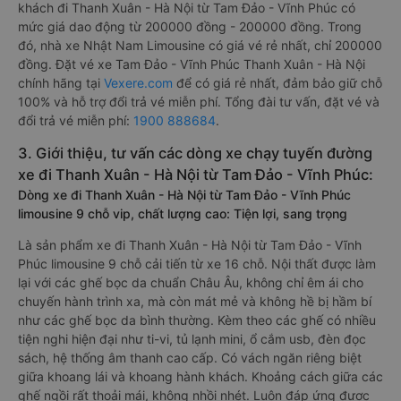
khách đi Thanh Xuân - Hà Nội từ Tam Đảo - Vĩnh Phúc có
mức giá dao động từ 200000 đồng - 200000 đồng. Trong
đó, nhà xe Nhật Nam Limousine có giá vé rẻ nhất, chỉ 200000
đồng. Đặt vé xe Tam Đảo - Vĩnh Phúc Thanh Xuân - Hà Nội
chính hãng tại
Vexere.com
để có giá rẻ nhất, đảm bảo giữ chỗ
100% và hỗ trợ đổi trả vé miễn phí. Tổng đài tư vấn, đặt vé và
đổi trả vé miễn phí:
1900 888684
.
3. Giới thiệu, tư vấn các dòng xe chạy tuyến đường
xe đi Thanh Xuân - Hà Nội từ Tam Đảo - Vĩnh Phúc:
Dòng xe đi Thanh Xuân - Hà Nội từ Tam Đảo - Vĩnh Phúc
limousine 9 chỗ vip, chất lượng cao: Tiện lợi, sang trọng
Là sản phẩm xe đi Thanh Xuân - Hà Nội từ Tam Đảo - Vĩnh
Phúc limousine 9 chỗ cải tiến từ xe 16 chỗ. Nội thất được làm
lại với các ghế bọc da chuẩn Châu Âu, không chỉ êm ái cho
chuyến hành trình xa, mà còn mát mẻ và không hề bị hầm bí
như các ghế bọc da bình thường. Kèm theo các ghế có nhiều
tiện nghi hiện đại như ti-vi, tủ lạnh mini, ổ cắm usb, đèn đọc
sách, hệ thống âm thanh cao cấp. Có vách ngăn riêng biệt
giữa khoang lái và khoang hành khách. Khoảng cách giữa các
ghế ngồi rất thoải mái, không nhồi nhét. Luôn đáp ứng được