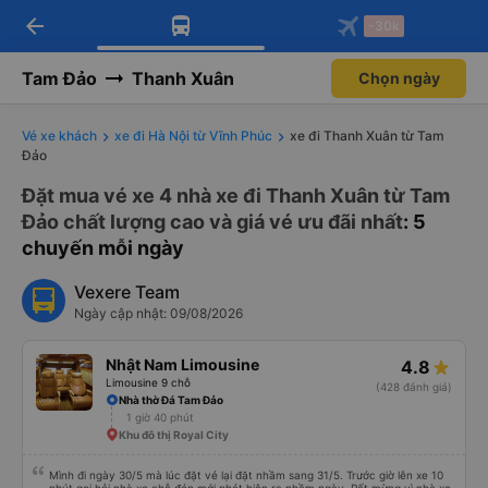
arrow_back
Tải app Vexere ngay!
Tải app Vexere
-30k
Mở app
Mở app
Nhận ưu đãi thành viên độc
-30k/ghế khi đặt vé máy bay qua
quyền
app
Tam Đảo
Thanh Xuân
Chọn ngày
Vé xe khách
xe đi Hà Nội từ Vĩnh Phúc
xe đi Thanh Xuân từ Tam
Đảo
Đặt mua vé xe 4 nhà xe đi Thanh Xuân từ Tam
Đảo chất lượng cao và giá vé ưu đãi nhất
: 5
chuyến mỗi ngày
Vexere Team
Ngày cập nhật: 09/08/2026
Nhật Nam Limousine
4.8
Limousine 9 chỗ
(428 đánh giá)
Nhà thờ Đá Tam Đảo
1 giờ 40 phút
Khu đô thị Royal City
Mình đi ngày 30/5 mà lúc đặt vé lại đặt nhầm sang 31/5. Trước giờ lên xe 10