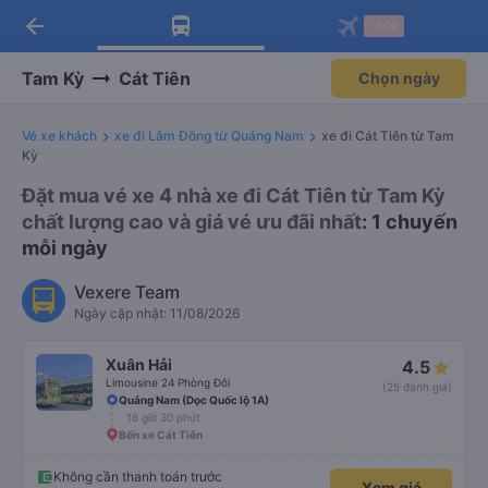
arrow_back
Tải app Vexere ngay!
Tải app Vexere
-30k
Mở app
Mở app
Nhận ưu đãi thành viên độc
-30k/ghế khi đặt vé máy bay qua
quyền
app
Tam Kỳ
Cát Tiên
Chọn ngày
Vé xe khách
xe đi Lâm Đồng từ Quảng Nam
xe đi Cát Tiên từ Tam
Kỳ
Đặt mua vé xe 4 nhà xe đi Cát Tiên từ Tam Kỳ
chất lượng cao và giá vé ưu đãi nhất
: 1 chuyến
mỗi ngày
Vexere Team
Ngày cập nhật: 11/08/2026
Xuân Hải
4.5
Limousine 24 Phòng Đôi
(25 đánh giá)
Quảng Nam (Dọc Quốc lộ 1A)
16 giờ 30 phút
Bến xe Cát Tiên
Không cần thanh toán trước
Xem giá