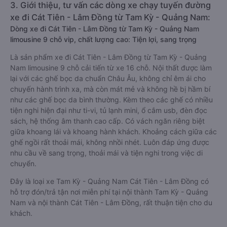
3. Giới thiệu, tư vấn các dòng xe chạy tuyến đường
xe đi Cát Tiên - Lâm Đồng từ Tam Kỳ - Quảng Nam:
Dòng xe đi Cát Tiên - Lâm Đồng từ Tam Kỳ - Quảng Nam
limousine 9 chỗ vip, chất lượng cao: Tiện lợi, sang trọng
Là sản phẩm xe đi Cát Tiên - Lâm Đồng từ Tam Kỳ - Quảng
Nam limousine 9 chỗ cải tiến từ xe 16 chỗ. Nội thất được làm
lại với các ghế bọc da chuẩn Châu Âu, không chỉ êm ái cho
chuyến hành trình xa, mà còn mát mẻ và không hề bị hầm bí
như các ghế bọc da bình thường. Kèm theo các ghế có nhiều
tiện nghi hiện đại như ti-vi, tủ lạnh mini, ổ cắm usb, đèn đọc
sách, hệ thống âm thanh cao cấp. Có vách ngăn riêng biệt
giữa khoang lái và khoang hành khách. Khoảng cách giữa các
ghế ngồi rất thoải mái, không nhồi nhét. Luôn đáp ứng được
nhu cầu về sang trọng, thoải mái và tiện nghi trong việc di
chuyển.
Đây là loại xe Tam Kỳ - Quảng Nam Cát Tiên - Lâm Đồng có
hỗ trợ đón/trả tận nơi miễn phí tại nội thành Tam Kỳ - Quảng
Nam và nội thành Cát Tiên - Lâm Đồng, rất thuận tiện cho du
khách.