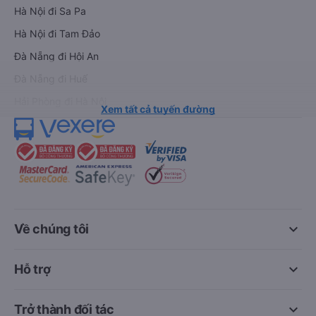
Hà Nội đi Sa Pa
Hà Nội đi Tam Đảo
Đà Nẵng đi Hội An
Đà Nẵng đi Huế
Hải Phòng đi Hà Nội
Xem tất cả tuyến đường
keyboard_arrow_down
Về chúng tôi
keyboard_arrow_down
Hỗ trợ
keyboard_arrow_down
Trở thành đối tác