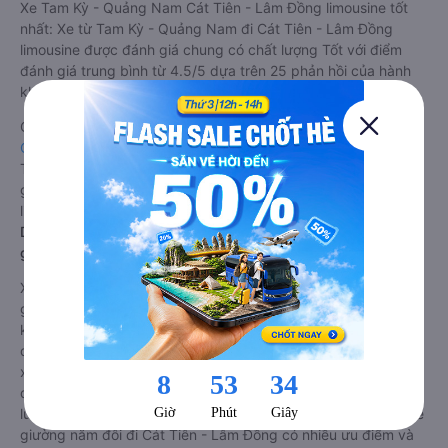
Xe Tam Kỳ - Quảng Nam Cát Tiên - Lâm Đồng limousine tốt
nhất: Xe từ Tam Kỳ - Quảng Nam đi Cát Tiên - Lâm Đồng
limousine được đánh giá chung có chất lượng Tốt với điểm
đánh giá trung bình từ 4.5/5 dựa trên 25 phản hồi của hành
khách Xe về Cát Tiên - Lâm Đồng từ Tam Kỳ - Quảng Nam.
Giá vé
xe limousine đi Cát Tiên - Lâm Đồng từ Tam Kỳ -
Quảng Nam
rẻ nhất là 800000VND của hãng xe Xuân Hải.
Tùy thuộc vào vị trí ngồi của bạn và chương trình khuyến mãi,
giá vé Xe Tam Kỳ - Quảng Nam đi Cát Tiên - Lâm Đồng
limousine này có thể sẽ rẻ hơn
Dòng xe đi Cát Tiên - Lâm Đồng từ Tam Kỳ - Quảng Nam
giường nằm đôi: Riêng tư, đầy đủ tiện nghi
Xe khách đi Cát Tiên - Lâm Đồng từ Tam Kỳ - Quảng Nam
giường nằm đôi là loại xe đặc biệt. Với mỗi giường được thiết
kế như một phòng ngủ khách sạn sang trọng, hiện đại. Đây là
dòng xe giường nằm cho cặp đôi đi Cát Tiên - Lâm Đồng mới
xuất hiện tại Việt Nam. Loại xe giường nằm đôi ra đời nhằm
đáp ứng yêu cầu ngày càng cao của khách hàng về chất
lượng dịch vụ vận tải. So với xe giường nằm thông thường, xe
giường nằm đôi đi Cát Tiên - Lâm Đồng có nhiều ưu điểm và