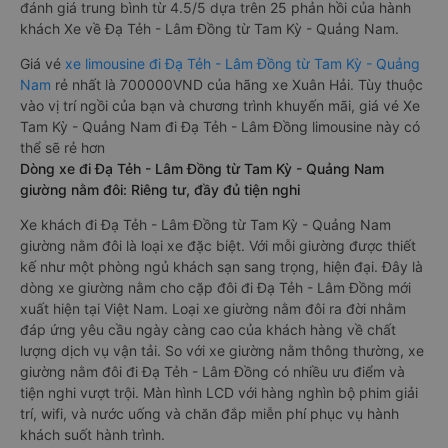
đánh giá trung bình từ 4.5/5 dựa trên 25 phản hồi của hành
khách Xe về Đạ Tẻh - Lâm Đồng từ Tam Kỳ - Quảng Nam.
Giá vé
xe limousine đi Đạ Tẻh - Lâm Đồng từ Tam Kỳ - Quảng
Nam
rẻ nhất là 700000VND của hãng xe Xuân Hải. Tùy thuộc
vào vị trí ngồi của bạn và chương trình khuyến mãi, giá vé Xe
Tam Kỳ - Quảng Nam đi Đạ Tẻh - Lâm Đồng limousine này có
thể sẽ rẻ hơn
Dòng xe đi Đạ Tẻh - Lâm Đồng từ Tam Kỳ - Quảng Nam
giường nằm đôi: Riêng tư, đầy đủ tiện nghi
Xe khách đi Đạ Tẻh - Lâm Đồng từ Tam Kỳ - Quảng Nam
giường nằm đôi là loại xe đặc biệt. Với mỗi giường được thiết
kế như một phòng ngủ khách sạn sang trọng, hiện đại. Đây là
dòng xe giường nằm cho cặp đôi đi Đạ Tẻh - Lâm Đồng mới
xuất hiện tại Việt Nam. Loại xe giường nằm đôi ra đời nhằm
đáp ứng yêu cầu ngày càng cao của khách hàng về chất
lượng dịch vụ vận tải. So với xe giường nằm thông thường, xe
giường nằm đôi đi Đạ Tẻh - Lâm Đồng có nhiều ưu điểm và
tiện nghi vượt trội. Màn hình LCD với hàng nghìn bộ phim giải
trí, wifi, và nước uống và chăn đắp miễn phí phục vụ hành
khách suốt hành trình.