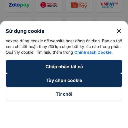
close
Sử dụng cookie
Vexere dùng cookie để website hoạt động ổn định. Bạn có thể
xem chi tiết hoặc thay đổi lựa chọn bất kỳ lúc nào trong phần
Quản lý cookie. Tìm hiểu thêm trong
Chính sách Cookie
.
Chấp nhận tất cả
Tùy chọn cookie
Từ chối
Theo dõi chúng tôi trên
Facebook
Tiktok
Youtube