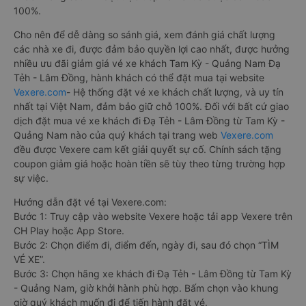
100%.
Cho nên để dễ dàng so sánh giá, xem đánh giá chất lượng
các nhà xe đi, được đảm bảo quyền lợi cao nhất, được hưởng
nhiều ưu đãi giảm giá vé xe khách Tam Kỳ - Quảng Nam Đạ
Tẻh - Lâm Đồng, hành khách có thể đặt mua tại website
Vexere.com
- Hệ thống đặt vé xe khách chất lượng, và uy tín
nhất tại Việt Nam, đảm bảo giữ chỗ 100%. Đối với bất cứ giao
dịch đặt mua vé xe khách đi Đạ Tẻh - Lâm Đồng từ Tam Kỳ -
Quảng Nam nào của quý khách tại trang web
Vexere.com
đều được Vexere cam kết giải quyết sự cố. Chính sách tặng
coupon giảm giá hoặc hoàn tiền sẽ tùy theo từng trường hợp
sự việc.
Hướng dẫn đặt vé tại Vexere.com:
Bước 1: Truy cập vào website Vexere hoặc tải app Vexere trên
CH Play hoặc App Store.
Bước 2: Chọn điểm đi, điểm đến, ngày đi, sau đó chọn “TÌM
VÉ XE”.
Bước 3: Chọn hãng xe khách đi Đạ Tẻh - Lâm Đồng từ Tam Kỳ
- Quảng Nam, giờ khởi hành phù hợp. Bấm chọn vào khung
giờ quý khách muốn đi để tiến hành đặt vé.