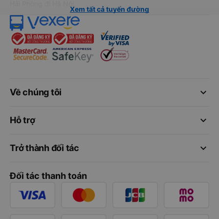
Hải Phòng đi Hà Nội
Xem tất cả tuyến đường
keyboard_arrow_down
Về chúng tôi
keyboard_arrow_down
Hỗ trợ
keyboard_arrow_down
Trở thành đối tác
Đối tác thanh toán