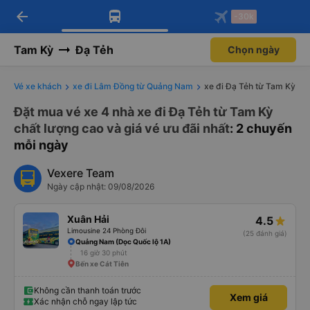
arrow_back
Tải app Vexere ngay!
Tải app Vexere
-30k
Mở app
Mở app
Nhận ưu đãi thành viên độc
-30k/ghế khi đặt vé máy bay qua
quyền
app
Tam Kỳ
Đạ Tẻh
Chọn ngày
Vé xe khách
xe đi Lâm Đồng từ Quảng Nam
xe đi Đạ Tẻh từ Tam Kỳ
Đặt mua vé xe 4 nhà xe đi Đạ Tẻh từ Tam Kỳ
chất lượng cao và giá vé ưu đãi nhất
: 2 chuyến
mỗi ngày
Vexere Team
Ngày cập nhật: 09/08/2026
Xuân Hải
4.5
Limousine 24 Phòng Đôi
(25 đánh giá)
Quảng Nam (Dọc Quốc lộ 1A)
16 giờ 30 phút
Bến xe Cát Tiên
Không cần thanh toán trước
Xem giá
Xác nhận chỗ ngay lập tức