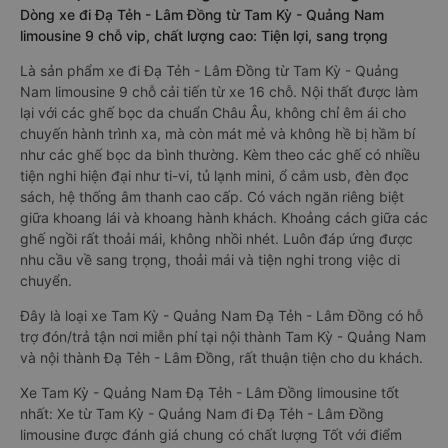
Dòng xe đi Đạ Tẻh - Lâm Đồng từ Tam Kỳ - Quảng Nam
limousine 9 chỗ vip, chất lượng cao: Tiện lợi, sang trọng
Là sản phẩm xe đi Đạ Tẻh - Lâm Đồng từ Tam Kỳ - Quảng
Nam limousine 9 chỗ cải tiến từ xe 16 chỗ. Nội thất được làm
lại với các ghế bọc da chuẩn Châu Âu, không chỉ êm ái cho
chuyến hành trình xa, mà còn mát mẻ và không hề bị hầm bí
như các ghế bọc da bình thường. Kèm theo các ghế có nhiều
tiện nghi hiện đại như ti-vi, tủ lạnh mini, ổ cắm usb, đèn đọc
sách, hệ thống âm thanh cao cấp. Có vách ngăn riêng biệt
giữa khoang lái và khoang hành khách. Khoảng cách giữa các
ghế ngồi rất thoải mái, không nhồi nhét. Luôn đáp ứng được
nhu cầu về sang trọng, thoải mái và tiện nghi trong việc di
chuyển.
Đây là loại xe Tam Kỳ - Quảng Nam Đạ Tẻh - Lâm Đồng có hỗ
trợ đón/trả tận nơi miễn phí tại nội thành Tam Kỳ - Quảng Nam
và nội thành Đạ Tẻh - Lâm Đồng, rất thuận tiện cho du khách.
Xe Tam Kỳ - Quảng Nam Đạ Tẻh - Lâm Đồng limousine tốt
nhất: Xe từ Tam Kỳ - Quảng Nam đi Đạ Tẻh - Lâm Đồng
limousine được đánh giá chung có chất lượng Tốt với điểm