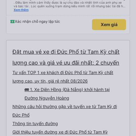
. Điều làm mình cảm thấy được là sự chu đáo và nhiệt tình của anh phụ xe
và bác tài . Lúc quên xuống trạm dừng kiểu mình rất rối nhưng bác tài đã hỗ
trợ mình về tận nhà . 10 điểm chất lượng 🥰
Xem thêm
Xác nhận chỗ ngay lập tức
Xem giá
Đặt mua vé xe đi Đức Phổ từ Tam Kỳ chất
lượng cao và giá vé ưu đãi nhất: 2 chuyến
Tư vấn TOP 1 xe khách đi Đức Phổ từ Tam Kỳ chất
lượng cao, uy tín, giá rẻ nhất 08/2026
🚌 1. Xe Diên Hồng (Đà Nẵng) khởi hành tại
Đường Nguyễn Hoàng
Những câu hỏi thường gặp về tuyến xe từ Tam Kỳ đi
Đức Phổ
Thông tin tuyến đường
Giới thiệu tuyến đường xe đi Đức Phổ từ Tam Kỳ