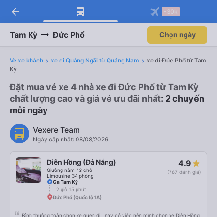
arrow_back
-30k
Tam Kỳ
Đức Phổ
Chọn ngày
Vé xe khách
xe đi Quảng Ngãi từ Quảng Nam
xe đi Đức Phổ từ Tam
Kỳ
Đặt mua vé xe 4 nhà xe đi Đức Phổ từ Tam Kỳ
chất lượng cao và giá vé ưu đãi nhất
: 2 chuyến
mỗi ngày
Vexere Team
Ngày cập nhật: 08/08/2026
Diên Hồng (Đà Nẵng)
4.9
Giường nằm 43 chỗ
(787 đánh giá)
Limousine 34 phòng
Ga Tam Kỳ
2 giờ 15 phút
Đức Phổ (Quốc lộ 1A)
Bình thường toàn chọn xe quen đi , nay có việc nên mình chọn xe Diên Hồng