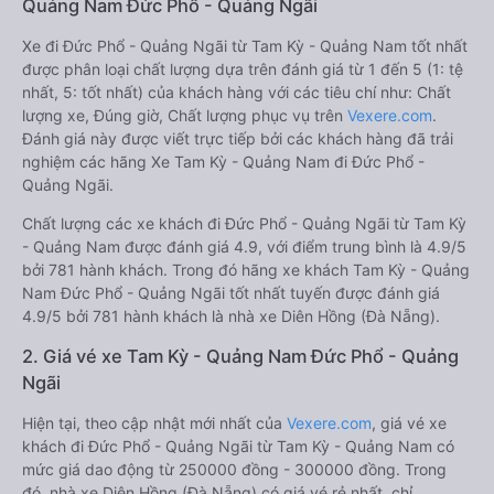
Quảng Nam Đức Phổ - Quảng Ngãi
Xe đi Đức Phổ - Quảng Ngãi từ Tam Kỳ - Quảng Nam tốt nhất
được phân loại chất lượng dựa trên đánh giá từ 1 đến 5 (1: tệ
nhất, 5: tốt nhất) của khách hàng với các tiêu chí như: Chất
lượng xe, Đúng giờ, Chất lượng phục vụ trên
Vexere.com
.
Đánh giá này được viết trực tiếp bởi các khách hàng đã trải
nghiệm các hãng Xe Tam Kỳ - Quảng Nam đi Đức Phổ -
Quảng Ngãi.
Chất lượng các xe khách đi Đức Phổ - Quảng Ngãi từ Tam Kỳ
- Quảng Nam được đánh giá 4.9, với điểm trung bình là 4.9/5
bởi 781 hành khách. Trong đó hãng xe khách Tam Kỳ - Quảng
Nam Đức Phổ - Quảng Ngãi tốt nhất tuyến được đánh giá
4.9/5 bởi 781 hành khách là nhà xe Diên Hồng (Đà Nẵng).
2. Giá vé xe Tam Kỳ - Quảng Nam Đức Phổ - Quảng
Ngãi
Hiện tại, theo cập nhật mới nhất của
Vexere.com
, giá vé xe
khách đi Đức Phổ - Quảng Ngãi từ Tam Kỳ - Quảng Nam có
mức giá dao động từ 250000 đồng - 300000 đồng. Trong
đó, nhà xe Diên Hồng (Đà Nẵng) có giá vé rẻ nhất, chỉ