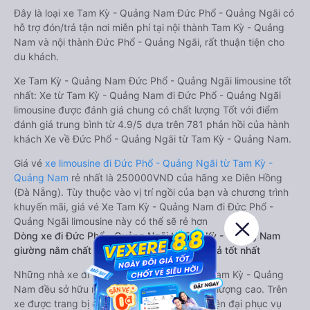
Đây là loại xe Tam Kỳ - Quảng Nam Đức Phổ - Quảng Ngãi có
hỗ trợ đón/trả tận nơi miễn phí tại nội thành Tam Kỳ - Quảng
Nam và nội thành Đức Phổ - Quảng Ngãi, rất thuận tiện cho
du khách.
Xe Tam Kỳ - Quảng Nam Đức Phổ - Quảng Ngãi limousine tốt
nhất: Xe từ Tam Kỳ - Quảng Nam đi Đức Phổ - Quảng Ngãi
limousine được đánh giá chung có chất lượng Tốt với điểm
đánh giá trung bình từ 4.9/5 dựa trên 781 phản hồi của hành
khách Xe về Đức Phổ - Quảng Ngãi từ Tam Kỳ - Quảng Nam.
Giá vé
xe limousine đi Đức Phổ - Quảng Ngãi từ Tam Kỳ -
Quảng Nam
rẻ nhất là 250000VND của hãng xe Diên Hồng
(Đà Nẵng). Tùy thuộc vào vị trí ngồi của bạn và chương trình
khuyến mãi, giá vé Xe Tam Kỳ - Quảng Nam đi Đức Phổ -
Quảng Ngãi limousine này có thể sẽ rẻ hơn
Dòng xe đi Đức Phổ - Quảng Ngãi từ Tam Kỳ - Quảng Nam
giường nằm chất lượng cao: Thoải mái, giá cả tốt nhất
Những nhà xe đi Đức Phổ - Quảng Ngãi từ Tam Kỳ - Quảng
Nam đều sở hữu những xe giường nằm chất lượng cao. Trên
xe được trang bị đầy đủ các trang thiết bị hiện đại phục vụ