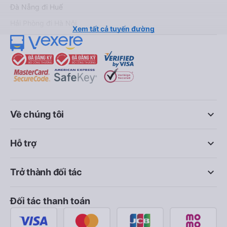
Đà Nẵng đi Huế
Hải Phòng đi Hà Nội
Xem tất cả tuyến đường
keyboard_arrow_down
Về chúng tôi
keyboard_arrow_down
Hỗ trợ
keyboard_arrow_down
Trở thành đối tác
Đối tác thanh toán