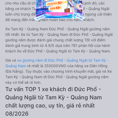
cho nhu cầu di chuyển của hành khách. Bên cạnh đó, các
hãng xe khách Tam Kỳ - Quảng Nam Đức Phổ - Quảng Ngãi
luôn chú trọng đến chất lượng dịch vụ, không ngừng cải thiện
để mang đến trải nghiệm hoàn hảo cho hành khách.
Xe Tam Kỳ - Quảng Nam Đức Phổ - Quảng Ngãi giường nằm
tốt nhất: Xe từ Tam Kỳ - Quảng Nam đi Đức Phổ - Quảng Ngãi
giường nằm được đánh giá chung chất lượng Tốt với điểm
đánh giá trung bình từ 4.9/5 dựa trên 781 phản hồi của hành
khách Xe về Đức Phổ - Quảng Ngãi từ Tam Kỳ - Quảng Nam.
Giá vé
xe giường nằm đi Đức Phổ - Quảng Ngãi từ Tam Kỳ -
Quảng Nam
rẻ nhất là 250000VND của hãng xe Diên Hồng
(Đà Nẵng). Tùy thuộc vào chương trình khuyến mãi, giá vé Xe
Tam Kỳ - Quảng Nam đi Đức Phổ - Quảng Ngãi giường nằm
này có thể sẽ rẻ hơn.
Tư vấn TOP 1 xe khách đi Đức Phổ -
Quảng Ngãi từ Tam Kỳ - Quảng Nam
chất lượng cao, uy tín, giá rẻ nhất
08/2026