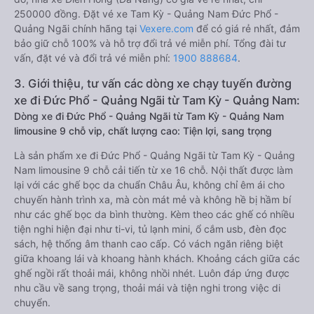
250000 đồng. Đặt vé xe Tam Kỳ - Quảng Nam Đức Phổ -
Quảng Ngãi chính hãng tại
Vexere.com
để có giá rẻ nhất, đảm
bảo giữ chỗ 100% và hỗ trợ đổi trả vé miễn phí. Tổng đài tư
vấn, đặt vé và đổi trả vé miễn phí:
1900 888684
.
3. Giới thiệu, tư vấn các dòng xe chạy tuyến đường
xe đi Đức Phổ - Quảng Ngãi từ Tam Kỳ - Quảng Nam:
Dòng xe đi Đức Phổ - Quảng Ngãi từ Tam Kỳ - Quảng Nam
limousine 9 chỗ vip, chất lượng cao: Tiện lợi, sang trọng
Là sản phẩm xe đi Đức Phổ - Quảng Ngãi từ Tam Kỳ - Quảng
Nam limousine 9 chỗ cải tiến từ xe 16 chỗ. Nội thất được làm
lại với các ghế bọc da chuẩn Châu Âu, không chỉ êm ái cho
chuyến hành trình xa, mà còn mát mẻ và không hề bị hầm bí
như các ghế bọc da bình thường. Kèm theo các ghế có nhiều
tiện nghi hiện đại như ti-vi, tủ lạnh mini, ổ cắm usb, đèn đọc
sách, hệ thống âm thanh cao cấp. Có vách ngăn riêng biệt
giữa khoang lái và khoang hành khách. Khoảng cách giữa các
ghế ngồi rất thoải mái, không nhồi nhét. Luôn đáp ứng được
nhu cầu về sang trọng, thoải mái và tiện nghi trong việc di
chuyển.