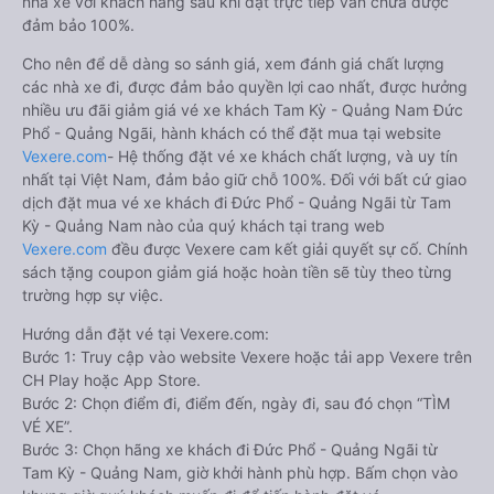
nhà xe với khách hàng sau khi đặt trực tiếp vẫn chưa được
đảm bảo 100%.
Cho nên để dễ dàng so sánh giá, xem đánh giá chất lượng
các nhà xe đi, được đảm bảo quyền lợi cao nhất, được hưởng
nhiều ưu đãi giảm giá vé xe khách Tam Kỳ - Quảng Nam Đức
Phổ - Quảng Ngãi, hành khách có thể đặt mua tại website
Vexere.com
- Hệ thống đặt vé xe khách chất lượng, và uy tín
nhất tại Việt Nam, đảm bảo giữ chỗ 100%. Đối với bất cứ giao
dịch đặt mua vé xe khách đi Đức Phổ - Quảng Ngãi từ Tam
Kỳ - Quảng Nam nào của quý khách tại trang web
Vexere.com
đều được Vexere cam kết giải quyết sự cố. Chính
sách tặng coupon giảm giá hoặc hoàn tiền sẽ tùy theo từng
trường hợp sự việc.
Hướng dẫn đặt vé tại Vexere.com:
Bước 1: Truy cập vào website Vexere hoặc tải app Vexere trên
CH Play hoặc App Store.
Bước 2: Chọn điểm đi, điểm đến, ngày đi, sau đó chọn “TÌM
VÉ XE”.
Bước 3: Chọn hãng xe khách đi Đức Phổ - Quảng Ngãi từ
Tam Kỳ - Quảng Nam, giờ khởi hành phù hợp. Bấm chọn vào