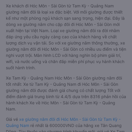
Xe khách đi Hóc Môn - Sài Gòn từ Tam Kỳ - Quảng Nam
giường nằm đôi là loại xe đặc biệt. Với mỗi giường được thiết
kế như một phòng ngủ khách sạn sang trọng, hiện đại. Đây là
dòng xe giường nằm cho cặp đôi đi Hóc Môn - Sài Gòn mới
xuất hiện tại Việt Nam. Loại xe giường nằm đôi ra đời nhằm
đáp ứng yêu cầu ngày càng cao của khách hàng về chất
lượng dịch vụ vận tải. So với xe giường nằm thông thường, xe
giường nằm đôi đi Hóc Môn - Sài Gòn có nhiều ưu điểm và tiện
nghi vượt trội. Màn hình LCD với hàng nghìn bộ phim giải trí,
wifi, và nước uống và chăn đắp miễn phí phục vụ hành khách
suốt hành trình.
Xe Tam Kỳ - Quảng Nam Hóc Môn - Sài Gòn giường nằm đôi
tốt nhất: Xe từ Tam Kỳ - Quảng Nam đi Hóc Môn - Sài Gòn
giường nằm đôi được đánh giá chung có chất lượng Tốt với
điểm đánh giá trung bình từ 4.4/5 dựa trên 8316 phản hồi của
hành khách Xe về Hóc Môn - Sài Gòn từ Tam Kỳ - Quảng
Nam.
Giá vé
xe giường nằm đôi đi Hóc Môn - Sài Gòn từ Tam Kỳ -
Quảng Nam
rẻ nhất là 600000VND của hãng xe Tân Quang
Dũng. Tùy thuộc vào chương trình khuyến mãi, giá vé Xe Tam