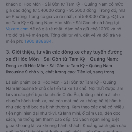
khách đi Hóc Môn - Sài Gòn từ Tam Kỳ - Quảng Nam có mức
giá dao động từ 540000 đồng - 955000 đồng. Trong đó, nhà
xe Phương Trang có giá vé rẻ nhất, chỉ 540000 đồng. Đặt vé
xe Tam Kỳ - Quảng Nam Hóc Môn - Sài Gòn chính hãng tại
Vexere.com
để có giá rẻ nhất, đảm bảo giữ chỗ 100% và hỗ
trợ đổi trả vé miễn phí. Tổng đài tư vấn, đặt vé và đổi trả vé
miễn phí:
1900 888684
.
3. Giới thiệu, tư vấn các dòng xe chạy tuyến đường
xe đi Hóc Môn - Sài Gòn từ Tam Kỳ - Quảng Nam:
Dòng xe đi Hóc Môn - Sài Gòn từ Tam Kỳ - Quảng Nam
limousine 9 chỗ vip, chất lượng cao: Tiện lợi, sang trọng
Là sản phẩm xe đi Hóc Môn - Sài Gòn từ Tam Kỳ - Quảng
Nam limousine 9 chỗ cải tiến từ xe 16 chỗ. Nội thất được làm
lại với các ghế bọc da chuẩn Châu Âu, không chỉ êm ái cho
chuyến hành trình xa, mà còn mát mẻ và không hề bị hầm bí
như các ghế bọc da bình thường. Kèm theo các ghế có nhiều
tiện nghi hiện đại như ti-vi, tủ lạnh mini, ổ cắm usb, đèn đọc
sách, hệ thống âm thanh cao cấp. Có vách ngăn riêng biệt
giữa khoang lái và khoang hành khách. Khoảng cách giữa các
ghế ngồi rất thoải mái, không nhồi nhét. Luôn đáp ứng được