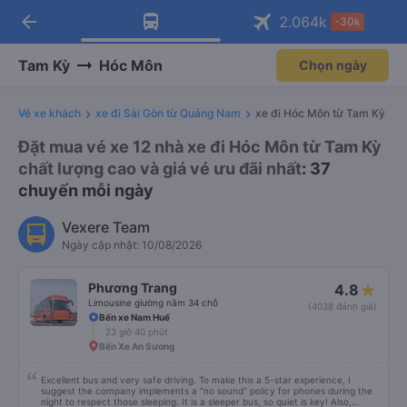
arrow_back
Tải app Vexere ngay!
Tải app Vexere
2.064
k
-30k
Mở app
Mở app
Nhận ưu đãi thành viên độc
-30k/ghế khi đặt vé máy bay qua
quyền
app
Tam Kỳ
Hóc Môn
Chọn ngày
Vé xe khách
xe đi Sài Gòn từ Quảng Nam
xe đi Hóc Môn từ Tam Kỳ
Đặt mua vé xe 12 nhà xe đi Hóc Môn từ Tam Kỳ
chất lượng cao và giá vé ưu đãi nhất
: 37
chuyến mỗi ngày
Vexere Team
Ngày cập nhật: 10/08/2026
Phương Trang
4.8
Limousine giường nằm 34 chỗ
(4038 đánh giá)
Bến xe Nam Huế
23 giờ 40 phút
Bến Xe An Sương
Excellent bus and very safe driving. To make this a 5-star experience, I
suggest the company implements a "no sound" policy for phones during the
night to respect those sleeping. It is a sleeper bus, so quiet is key! Also,