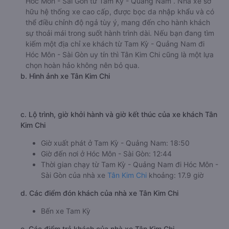
Hóc Môn - Sài Gòn từ Tam Kỳ - Quảng Nam . Nhà xe sở
hữu hệ thống xe cao cấp, được bọc da nhập khẩu và có
thể điều chỉnh độ ngả tùy ý, mang đến cho hành khách
sự thoải mái trong suốt hành trình dài. Nếu bạn đang tìm
kiếm một địa chỉ xe khách từ Tam Kỳ - Quảng Nam đi
Hóc Môn - Sài Gòn uy tín thì Tân Kim Chi cũng là một lựa
chọn hoàn hảo không nên bỏ qua.
b. Hình ảnh xe Tân Kim Chi
c. Lộ trình, giờ khởi hành và giờ kết thúc của xe khách Tân
Kim Chi
Giờ xuất phát ở Tam Kỳ - Quảng Nam: 18:50
Giờ đến nơi ở Hóc Môn - Sài Gòn: 12:44
Thời gian chạy từ Tam Kỳ - Quảng Nam đi Hóc Môn -
Sài Gòn của nhà xe
Tân Kim Chi
khoảng: 17.9 giờ
d. Các điểm đón khách của nhà xe Tân Kim Chi
Bến xe Tam Kỳ
e. Các điểm trả khách của nhà xe Tân Kim Chi