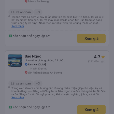
Bến xe An Sương
Lái xe an toàn
+3
Tôi nôn mửa cả đêm vì đây là lần đầu tiên tôi đi xe buýt 17 tiếng. Tôi xin lỗi vì
bất kỳ sự bất tiện nào. Tôi rất may mắn khi đã chọn MP Bus trong số hàng
trăm công ty xe buýt. Nhân viên rất nhiệt tình, và chúng tôi đã có một
chuyến đi sạch sẽ, thoải mái. Chúng tôi thậm chí còn được nghỉ ăn. Điều
Xem thêm
tuyệt vời nhất đối với tôi là xe rất yên tĩnh và thoải mái, điều mà tôi rất hài
lòng. Cảm ơn rất nhiều vì tất cả mọi thứ. Mọi thứ đều vượt quá mong đợi của
tôi. Nếu bạn muốn đi du lịch an toàn và thoải mái ở một đất nước xa lạ, MP
Xác nhận chỗ ngay lập tức
Xem giá
Bus chắc chắn nên là lựa chọn hàng đầu của bạn. ;)
Bảo Ngọc
4.7
Limousine giường phòng 22 chỗ (WC)
(271 đánh giá)
Tam Kỳ (QL1A)
14 giờ 30 phút
Văn Phòng Bến xe An Sương
Lái xe an toàn
+3
Trang web Vexere.com hướng dẫn rõ ràng, thân thiện giúp cho việc lấy vé
khá dễ dàng. —- Riêng với Chuyến xe Bảo Ngọc mà đưa chúng tôi từ Sài Gòn
ra Đà Nẵng có một đội ngũ phục vụ khá chuyên nghiệp, lịch sự và lễ độ;
hướng dẫn hành khách rõ ràng khi lên xe. Địa điểm dùng cơm chiều tối mà
Xem thêm
bảo Ngọc ghé rất thoáng đãng rộng rãi và sạch sẽ. Bữa cơm tối 6 món mặn
và một tô canh cho bàn 8 người, thức ăn nhiều ăn không hết mả chỉ mất
50k/người. Và khi đến Đà Nẵng mặc dù địa chỉ nhà của chúng tôi không được
Xác nhận chỗ ngay lập tức
Xem giá
cập nhật trên trang Web, anh em vẫn giúp gọi xe và trợ giá cho chúng tôi.
Chúng tôi rất cảm kích và xin được giới thiệu cùng mọi người hãng xe Bảo