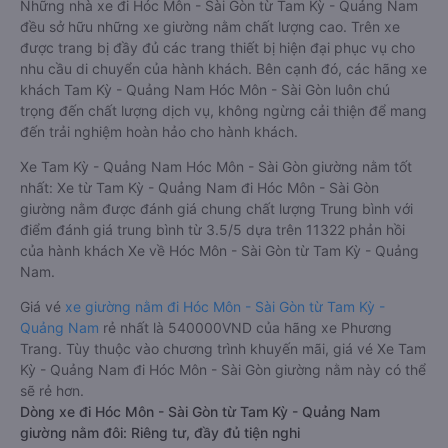
Những nhà xe đi Hóc Môn - Sài Gòn từ Tam Kỳ - Quảng Nam
đều sở hữu những xe giường nằm chất lượng cao. Trên xe
được trang bị đầy đủ các trang thiết bị hiện đại phục vụ cho
nhu cầu di chuyển của hành khách. Bên cạnh đó, các hãng xe
khách Tam Kỳ - Quảng Nam Hóc Môn - Sài Gòn luôn chú
trọng đến chất lượng dịch vụ, không ngừng cải thiện để mang
đến trải nghiệm hoàn hảo cho hành khách.
Xe Tam Kỳ - Quảng Nam Hóc Môn - Sài Gòn giường nằm tốt
nhất: Xe từ Tam Kỳ - Quảng Nam đi Hóc Môn - Sài Gòn
giường nằm được đánh giá chung chất lượng Trung bình với
điểm đánh giá trung bình từ 3.5/5 dựa trên 11322 phản hồi
của hành khách Xe về Hóc Môn - Sài Gòn từ Tam Kỳ - Quảng
Nam.
Giá vé
xe giường nằm đi Hóc Môn - Sài Gòn từ Tam Kỳ -
Quảng Nam
rẻ nhất là 540000VND của hãng xe Phương
Trang. Tùy thuộc vào chương trình khuyến mãi, giá vé Xe Tam
Kỳ - Quảng Nam đi Hóc Môn - Sài Gòn giường nằm này có thể
sẽ rẻ hơn.
Dòng xe đi Hóc Môn - Sài Gòn từ Tam Kỳ - Quảng Nam
giường nằm đôi: Riêng tư, đầy đủ tiện nghi