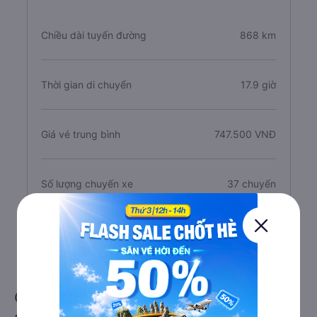
Chiều dài tuyến đường
868 km
Thời gian di chuyển
17.9 giờ
Giá vé trung bình
747.500 VNĐ
Số lượng chuyến xe
37 chuyến
Số lượng nhà xe
9 nhà xe
Giới thiệu tuyến đường xe đi Hóc Môn -