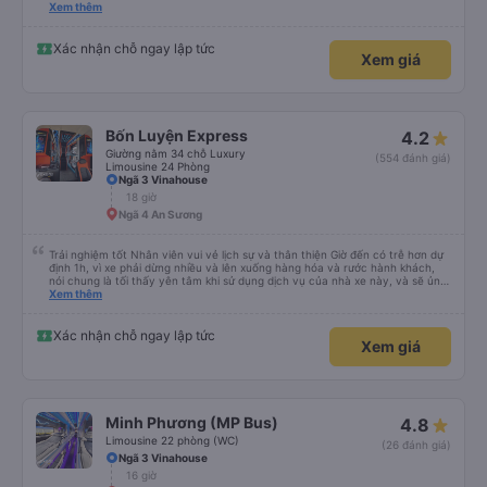
please display the Wi-Fi password clearly inside the cabin for convenience. I
Xem thêm
would definitely ride with them again! -------------- ​ Xe chất lượng tốt và
tài xế lái xe rất an toàn. Để dịch vụ hoàn hảo hơn, tôi góp ý nhà xe nên có
quy định rõ ràng về việc giữ im lặng (tắt âm thanh điện thoại) vào ban đêm
Xác nhận chỗ ngay lập tức
Xem giá
để tránh làm phiền hành khách khác ngủ. Ngoài ra, nhà xe nên dán sẵn mật
khẩu Wi-Fi trong xe để hành khách dễ dàng sử dụng. Tôi vẫn sẽ tiếp tục ủng
hộ nhà xe trong tương lai!
Bốn Luyện Express
4.2
Giường nằm 34 chỗ Luxury
(554 đánh giá)
Limousine 24 Phòng
Ngã 3 Vinahouse
18 giờ
Ngã 4 An Sương
Trải nghiệm tốt Nhân viên vui vẻ lịch sự và thân thiện Giờ đến có trễ hơn dự
định 1h, vì xe phải dừng nhiều và lên xuống hàng hóa và rước hành khách,
nói chung là tối thấy yên tâm khi sử dụng dịch vụ của nhà xe này, và sẽ ủng
hộ và giới thiệu cho người thân sử dụng dịch vụ của nhà xe này
Xem thêm
Xác nhận chỗ ngay lập tức
Xem giá
Minh Phương (MP Bus)
4.8
Limousine 22 phòng (WC)
(26 đánh giá)
Ngã 3 Vinahouse
16 giờ