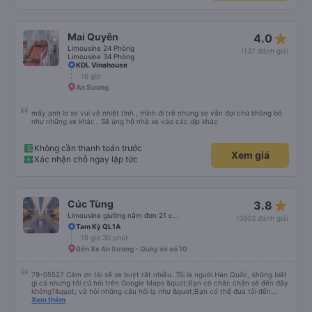
Ngọc.
star_rate
Mai Quyên
4.0
Limousine 24 Phòng
(137 đánh giá)
Limousine 34 Phòng
KDL Vinahouse
16 giờ
An Sương
mấy anh lơ xe vui vẻ nhiệt tình , mình đi trễ nhưng xe vẫn đợi chứ không bỏ
như những xe khác . Sẽ ủng hộ nhà xe vào các dịp khác
Không cần thanh toán trước
Xem giá
Xác nhận chỗ ngay lập tức
star_rate
Cúc Tùng
3.8
Limousine giường nằm đơn 21 chỗ (WC)
(3803 đánh giá)
Tam Kỳ QL1A
18 giờ 30 phút
Bến Xe An Sương - Quầy vé số 10
79-05527 Cảm ơn tài xế xe buýt rất nhiều. Tôi là người Hàn Quốc, không biết
gì cả nhưng tôi cứ hỏi trên Google Maps &quot;Bạn có chắc chắn sẽ đến đây
không?&quot; và hỏi những câu hỏi lạ như &quot;Bạn có thể đưa tôi đến
khách sạn của chúng tôi không?&quot; Nhưng tài xế đã quan tâm. của mọi
Xem thêm
thứ. Vốn dĩ tôi đến lúc 2h30 sáng và được thông báo lúc đó nhưng tài xế bảo