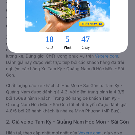
Sài Gòn từ Tam Kỳ - Quảng Nam
08/2026
1. Về chất lượng, review, đánh giá nhà xe Tam Kỳ -
Quảng Nam Hóc Môn - Sài Gòn
Xe đi Hóc Môn - Sài Gòn từ Tam Kỳ - Quảng Nam tốt nhất
được phân loại chất lượng dựa trên đánh giá từ 1 đến 5 (1: tệ
nhất, 5: tốt nhất) của khách hàng với các tiêu chí như: Chất
lượng xe, Đúng giờ, Chất lượng phục vụ trên
Vexere.com
.
Đánh giá này được viết trực tiếp bởi các khách hàng đã trải
nghiệm các hãng Xe Tam Kỳ - Quảng Nam đi Hóc Môn - Sài
Gòn.
Chất lượng các xe khách đi Hóc Môn - Sài Gòn từ Tam Kỳ -
Quảng Nam được đánh giá 4.3, với điểm trung bình là 4.3/5
bởi 16088 hành khách. Trong đó hãng xe khách Tam Kỳ -
Quảng Nam Hóc Môn - Sài Gòn tốt nhất tuyến được đánh giá
4.8/5 bởi 26 hành khách là nhà xe Minh Phương (MP Bus).
2. Giá vé xe Tam Kỳ - Quảng Nam Hóc Môn - Sài Gòn
Hiện tại, theo cập nhật mới nhất của
Vexere.com
, giá vé xe