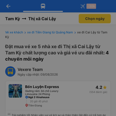
arrow_back
Tải app Vexere ngay!
Tải app Vexere
-30k
Mở app
Mở app
Nhận ưu đãi thành viên độc
-30k/ghế khi đặt vé máy bay qua
quyền
app
Tam Kỳ
Thị xã Cai Lậy
Chọn ngày
Vé xe khách
xe đi Tiền Giang từ Quảng Nam
xe đi Cai Lậy từ Tam
Kỳ
Đặt mua vé xe 5 nhà xe đi Thị xã Cai Lậy từ
Tam Kỳ chất lượng cao và giá vé ưu đãi nhất
: 4
chuyến mỗi ngày
Vexere Team
Ngày cập nhật: 09/08/2026
Bốn Luyện Express
4.2
Giường nằm 34 chỗ Luxury
(554 đánh giá)
Limousine 24 Phòng
Ngã 3 Vinahouse
20 giờ 45 phút
Tiền Giang
Trải nghiệm tốt Nhân viên vui vẻ lịch sự và thân thiện Giờ đến có trễ hơn dự