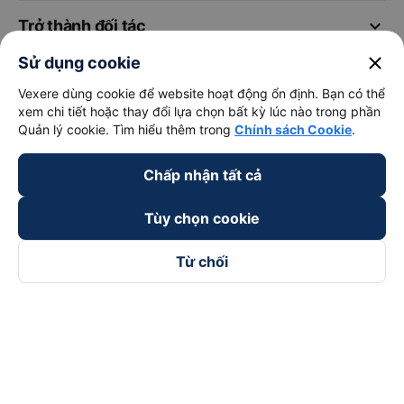
keyboard_arrow_down
Trở thành đối tác
close
Sử dụng cookie
Đối tác thanh toán
Vexere dùng cookie để website hoạt động ổn định. Bạn có thể
xem chi tiết hoặc thay đổi lựa chọn bất kỳ lúc nào trong phần
Quản lý cookie. Tìm hiểu thêm trong
Chính sách Cookie
.
Chấp nhận tất cả
Tùy chọn cookie
Từ chối