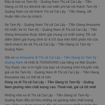
Đây là loại xe Tam Kỳ - Quảng Nam Thị xã Cai Lậy - Tiền
Giang có hỗ trợ đón/trả tận nơi miễn phí tại nội thành Tam Kỳ -
Quảng Nam và nội thành Thị xã Cai Lậy - Tiền Giang, rất
thuận tiện cho du khách.
Xe Tam Kỳ - Quảng Nam Thị xã Cai Lậy - Tiền Giang limousine
tốt nhất: Xe từ Tam Kỳ - Quảng Nam đi Thị xã Cai Lậy - Tiền
Giang limousine được đánh giá chung có chất lượng Tốt với
điểm đánh giá trung bình từ 4.1/5 dựa trên 690 phản hồi của
hành khách Xe về Thị xã Cai Lậy - Tiền Giang từ Tam Kỳ -
Quảng Nam.
Giá vé
xe limousine đi Thị xã Cai Lậy - Tiền Giang từ Tam Kỳ -
Quảng Nam
rẻ nhất là 700000VND của hãng xe Mai Quyên.
Tùy thuộc vào vị trí ngồi của bạn và chương trình khuyến mãi,
giá vé Xe Tam Kỳ - Quảng Nam đi Thị xã Cai Lậy - Tiền Giang
limousine này có thể sẽ rẻ hơn
Dòng xe đi Thị xã Cai Lậy - Tiền Giang từ Tam Kỳ - Quảng
Nam giường nằm chất lượng cao: Thoải mái, giá cả tốt nhất
Những nhà xe đi Thị xã Cai Lậy - Tiền Giang từ Tam Kỳ -
Quảng Nam đều sở hữu những xe giường nằm chất lượng
cao. Trên xe được trang bị đầy đủ các trang thiết bị hiện đại