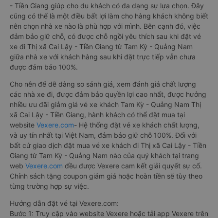
- Tiền Giang giúp cho du khách có đa dạng sự lựa chọn. Đây
cũng có thể là một điều bất lợi làm cho hàng khách không biết
nên chọn nhà xe nào là phù hợp với mình. Bên cạnh đó, việc
đảm bảo giữ chỗ, có được chỗ ngồi yêu thích sau khi đặt vé
xe đi Thị xã Cai Lậy - Tiền Giang từ Tam Kỳ - Quảng Nam
giữa nhà xe với khách hàng sau khi đặt trực tiếp vẫn chưa
được đảm bảo 100%.
Cho nên để dễ dàng so sánh giá, xem đánh giá chất lượng
các nhà xe đi, được đảm bảo quyền lợi cao nhất, được hưởng
nhiều ưu đãi giảm giá vé xe khách Tam Kỳ - Quảng Nam Thị
xã Cai Lậy - Tiền Giang, hành khách có thể đặt mua tại
website
Vexere.com
- Hệ thống đặt vé xe khách chất lượng,
và uy tín nhất tại Việt Nam, đảm bảo giữ chỗ 100%. Đối với
bất cứ giao dịch đặt mua vé xe khách đi Thị xã Cai Lậy - Tiền
Giang từ Tam Kỳ - Quảng Nam nào của quý khách tại trang
web
Vexere.com
đều được Vexere cam kết giải quyết sự cố.
Chính sách tặng coupon giảm giá hoặc hoàn tiền sẽ tùy theo
từng trường hợp sự việc.
Hướng dẫn đặt vé tại Vexere.com:
Bước 1: Truy cập vào website Vexere hoặc tải app Vexere trên