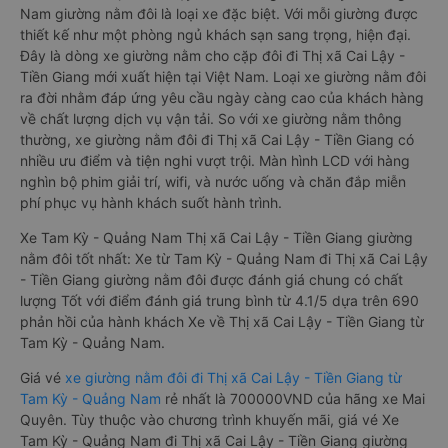
Nam giường nằm đôi là loại xe đặc biệt. Với mỗi giường được
thiết kế như một phòng ngủ khách sạn sang trọng, hiện đại.
Đây là dòng xe giường nằm cho cặp đôi đi Thị xã Cai Lậy -
Tiền Giang mới xuất hiện tại Việt Nam. Loại xe giường nằm đôi
ra đời nhằm đáp ứng yêu cầu ngày càng cao của khách hàng
về chất lượng dịch vụ vận tải. So với xe giường nằm thông
thường, xe giường nằm đôi đi Thị xã Cai Lậy - Tiền Giang có
nhiều ưu điểm và tiện nghi vượt trội. Màn hình LCD với hàng
nghìn bộ phim giải trí, wifi, và nước uống và chăn đắp miễn
phí phục vụ hành khách suốt hành trình.
Xe Tam Kỳ - Quảng Nam Thị xã Cai Lậy - Tiền Giang giường
nằm đôi tốt nhất: Xe từ Tam Kỳ - Quảng Nam đi Thị xã Cai Lậy
- Tiền Giang giường nằm đôi được đánh giá chung có chất
lượng Tốt với điểm đánh giá trung bình từ 4.1/5 dựa trên 690
phản hồi của hành khách Xe về Thị xã Cai Lậy - Tiền Giang từ
Tam Kỳ - Quảng Nam.
Giá vé
xe giường nằm đôi đi Thị xã Cai Lậy - Tiền Giang từ
Tam Kỳ - Quảng Nam
rẻ nhất là 700000VND của hãng xe Mai
Quyên. Tùy thuộc vào chương trình khuyến mãi, giá vé Xe
Tam Kỳ - Quảng Nam đi Thị xã Cai Lậy - Tiền Giang giường