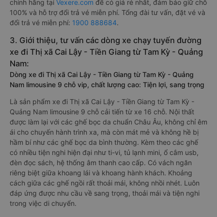
chính hãng tại
Vexere.com
để có giá rẻ nhất, đảm bảo giữ chỗ
100% và hỗ trợ đổi trả vé miễn phí. Tổng đài tư vấn, đặt vé và
đổi trả vé miễn phí:
1900 888684
.
3. Giới thiệu, tư vấn các dòng xe chạy tuyến đường
xe đi Thị xã Cai Lậy - Tiền Giang từ Tam Kỳ - Quảng
Nam:
Dòng xe đi Thị xã Cai Lậy - Tiền Giang từ Tam Kỳ - Quảng
Nam limousine 9 chỗ vip, chất lượng cao: Tiện lợi, sang trọng
Là sản phẩm xe đi Thị xã Cai Lậy - Tiền Giang từ Tam Kỳ -
Quảng Nam limousine 9 chỗ cải tiến từ xe 16 chỗ. Nội thất
được làm lại với các ghế bọc da chuẩn Châu Âu, không chỉ êm
ái cho chuyến hành trình xa, mà còn mát mẻ và không hề bị
hầm bí như các ghế bọc da bình thường. Kèm theo các ghế
có nhiều tiện nghi hiện đại như ti-vi, tủ lạnh mini, ổ cắm usb,
đèn đọc sách, hệ thống âm thanh cao cấp. Có vách ngăn
riêng biệt giữa khoang lái và khoang hành khách. Khoảng
cách giữa các ghế ngồi rất thoải mái, không nhồi nhét. Luôn
đáp ứng được nhu cầu về sang trọng, thoải mái và tiện nghi
trong việc di chuyển.