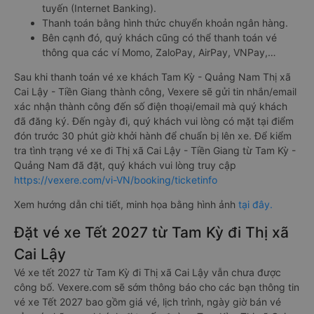
tuyến (Internet Banking).
Thanh toán bằng hình thức chuyển khoản ngân hàng.
Bên cạnh đó, quý khách cũng có thể thanh toán vé
thông qua các ví Momo, ZaloPay, AirPay, VNPay,…
Sau khi thanh toán vé xe khách Tam Kỳ - Quảng Nam Thị xã
Cai Lậy - Tiền Giang thành công, Vexere sẽ gửi tin nhắn/email
xác nhận thành công đến số điện thoại/email mà quý khách
đã đăng ký. Đến ngày đi, quý khách vui lòng có mặt tại điểm
đón trước 30 phút giờ khởi hành để chuẩn bị lên xe. Để kiểm
tra tình trạng vé xe đi Thị xã Cai Lậy - Tiền Giang từ Tam Kỳ -
Quảng Nam đã đặt, quý khách vui lòng truy cập
https://vexere.com/vi-VN/booking/ticketinfo
Xem hướng dẫn chi tiết, minh họa bằng hình ảnh
tại đây.
Đặt vé xe Tết 2027 từ Tam Kỳ đi Thị xã
Cai Lậy
Vé xe tết 2027 từ Tam Kỳ đi Thị xã Cai Lậy vẫn chưa được
công bố. Vexere.com sẽ sớm thông báo cho các bạn thông tin
vé xe Tết 2027 bao gồm giá vé, lịch trình, ngày giờ bán vé