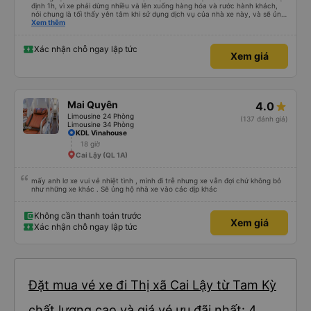
định 1h, vì xe phải dừng nhiều và lên xuống hàng hóa và rước hành khách,
nói chung là tối thấy yên tâm khi sử dụng dịch vụ của nhà xe này, và sẽ ủng
hộ và giới thiệu cho người thân sử dụng dịch vụ của nhà xe này
Xem thêm
Xác nhận chỗ ngay lập tức
Xem giá
Mai Quyên
4.0
Limousine 24 Phòng
(137 đánh giá)
Limousine 34 Phòng
KDL Vinahouse
18 giờ
Cai Lậy (QL 1A)
mấy anh lơ xe vui vẻ nhiệt tình , mình đi trễ nhưng xe vẫn đợi chứ không bỏ
như những xe khác . Sẽ ủng hộ nhà xe vào các dịp khác
Không cần thanh toán trước
Xem giá
Xác nhận chỗ ngay lập tức
Đặt mua vé xe đi Thị xã Cai Lậy từ Tam Kỳ
chất lượng cao và giá vé ưu đãi nhất: 4