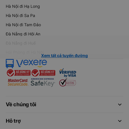
Hà Nội đi Hạ Long
Hà Nội đi Sa Pa
Hà Nội đi Tam Đảo
Đà Nẵng đi Hội An
Đà Nẵng đi Huế
Hải Phòng đi Hà Nội
Xem tất cả tuyến đường
keyboard_arrow_down
Về chúng tôi
keyboard_arrow_down
Hỗ trợ