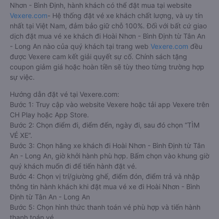
Nhơn - Bình Định, hành khách có thể đặt mua tại website
Vexere.com
- Hệ thống đặt vé xe khách chất lượng, và uy tín
nhất tại Việt Nam, đảm bảo giữ chỗ 100%. Đối với bất cứ giao
dịch đặt mua vé xe khách đi Hoài Nhơn - Bình Định từ Tân An
- Long An nào của quý khách tại trang web
Vexere.com
đều
được Vexere cam kết giải quyết sự cố. Chính sách tặng
coupon giảm giá hoặc hoàn tiền sẽ tùy theo từng trường hợp
sự việc.
Hướng dẫn đặt vé tại Vexere.com:
Bước 1: Truy cập vào website Vexere hoặc tải app Vexere trên
CH Play hoặc App Store.
Bước 2: Chọn điểm đi, điểm đến, ngày đi, sau đó chọn “TÌM
VÉ XE”.
Bước 3: Chọn hãng xe khách đi Hoài Nhơn - Bình Định từ Tân
An - Long An, giờ khởi hành phù hợp. Bấm chọn vào khung giờ
quý khách muốn đi để tiến hành đặt vé.
Bước 4: Chọn vị trí/giường ghế, điểm đón, điểm trả và nhập
thông tin hành khách khi đặt mua vé xe đi Hoài Nhơn - Bình
Định từ Tân An - Long An
Bước 5: Chọn hình thức thanh toán vé phù hợp và tiến hành
thanh toán vé.