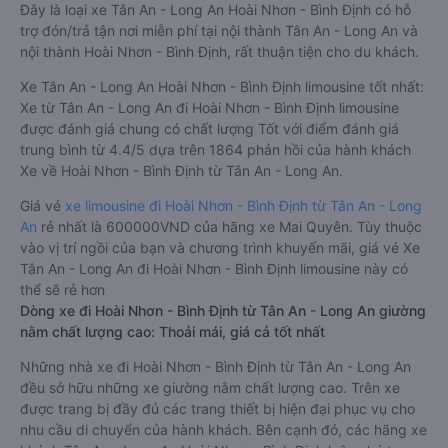
Đây là loại xe Tân An - Long An Hoài Nhơn - Bình Định có hỗ
trợ đón/trả tận nơi miễn phí tại nội thành Tân An - Long An và
nội thành Hoài Nhơn - Bình Định, rất thuận tiện cho du khách.
Xe Tân An - Long An Hoài Nhơn - Bình Định limousine tốt nhất:
Xe từ Tân An - Long An đi Hoài Nhơn - Bình Định limousine
được đánh giá chung có chất lượng Tốt với điểm đánh giá
trung bình từ 4.4/5 dựa trên 1864 phản hồi của hành khách
Xe về Hoài Nhơn - Bình Định từ Tân An - Long An.
Giá vé
xe limousine đi Hoài Nhơn - Bình Định từ Tân An - Long
An
rẻ nhất là 600000VND của hãng xe Mai Quyên. Tùy thuộc
vào vị trí ngồi của bạn và chương trình khuyến mãi, giá vé Xe
Tân An - Long An đi Hoài Nhơn - Bình Định limousine này có
thể sẽ rẻ hơn
Dòng xe đi Hoài Nhơn - Bình Định từ Tân An - Long An giường
nằm chất lượng cao: Thoải mái, giá cả tốt nhất
Những nhà xe đi Hoài Nhơn - Bình Định từ Tân An - Long An
đều sở hữu những xe giường nằm chất lượng cao. Trên xe
được trang bị đầy đủ các trang thiết bị hiện đại phục vụ cho
nhu cầu di chuyển của hành khách. Bên cạnh đó, các hãng xe