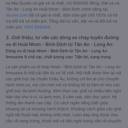
xe Mai Quyên có giá vé rẻ nhất, chỉ 600000 đồng. Đặt vé xe
Tân An - Long An Hoài Nhơn - Bình Định chính hãng tại
Vexere.com
để có giá rẻ nhất, đảm bảo giữ chỗ 100% và hỗ
trợ đổi trả vé miễn phí. Tổng đài tư vấn, đặt vé và đổi trả vé
miễn phí:
1900 888684
.
3. Giới thiệu, tư vấn các dòng xe chạy tuyến đường
xe đi Hoài Nhơn - Bình Định từ Tân An - Long An:
Dòng xe đi Hoài Nhơn - Bình Định từ Tân An - Long An
limousine 9 chỗ vip, chất lượng cao: Tiện lợi, sang trọng
Là sản phẩm xe đi Hoài Nhơn - Bình Định từ Tân An - Long An
limousine 9 chỗ cải tiến từ xe 16 chỗ. Nội thất được làm lại với
các ghế bọc da chuẩn Châu Âu, không chỉ êm ái cho chuyến
hành trình xa, mà còn mát mẻ và không hề bị hầm bí như các
ghế bọc da bình thường. Kèm theo các ghế có nhiều tiện nghi
hiện đại như ti-vi, tủ lạnh mini, ổ cắm usb, đèn đọc sách, hệ
thống âm thanh cao cấp. Có vách ngăn riêng biệt giữa
khoang lái và khoang hành khách. Khoảng cách giữa các ghế
ngồi rất thoải mái, không nhồi nhét. Luôn đáp ứng được nhu
cầu về sang trọng, thoải mái và tiện nghi trong việc di chuyển.