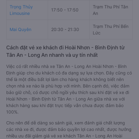
Trọng Thủy
Trạm Thu Phí Tân
B
17:50 - 17:50
Limousine
An
V
Trạm Thu Phí Bến
Mai Quyên
20:30 - 21:30
Q
Lức
Cách đặt vé xe khách đi Hoài Nhơn - Bình Định từ
Tân An - Long An nhanh và uy tín nhất
Việc có rất nhiều nhà xe Tân An - Long An Hoài Nhơn - Bình
Định giúp cho du khách có đa dạng sự lựa chọn. Đây cũng có
thể là một điều bất lợi làm cho hàng khách không biết nên
chọn nhà xe nào là phù hợp với mình. Bên cạnh đó, việc đảm
bảo giữ chỗ, có được chỗ ngồi yêu thích sau khi đặt vé xe đi
Hoài Nhơn - Bình Định từ Tân An - Long An giữa nhà xe với
khách hàng sau khi đặt trực tiếp vẫn chưa được đảm bảo
100%.
Cho nên để dễ dàng so sánh giá, xem đánh giá chất lượng
các nhà xe đi, được đảm bảo quyền lợi cao nhất, được hưởng
nhiều ưu đãi giảm giá vé xe khách Tân An - Long An Hoài