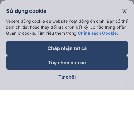
close
Sử dụng cookie
Vexere dùng cookie để website hoạt động ổn định. Bạn có thể
xem chi tiết hoặc thay đổi lựa chọn bất kỳ lúc nào trong phần
Quản lý cookie. Tìm hiểu thêm trong
Chính sách Cookie
.
Chấp nhận tất cả
Tùy chọn cookie
Từ chối
Theo dõi chúng tôi trên
Facebook
Tiktok
Youtube
Công ty TNHH Thương Mại Dịch Vụ Vexere
Địa chỉ đăng ký kinh doanh: 8C Chữ Đồng Tử, Phường Tân
Sơn Nhất, TP. Hồ Chí Minh, Việt Nam