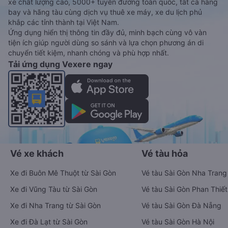
xe chất lượng cao, 5000+ tuyến đường toàn quốc, tất cả hãng
bay và hãng tàu cùng dịch vụ thuê xe máy, xe du lịch phủ
khắp các tỉnh thành tại Việt Nam.
Ứng dụng hiển thị thông tin đầy đủ, minh bạch cùng vô vàn
tiện ích giúp người dùng so sánh và lựa chọn phương án di
chuyển tiết kiệm, nhanh chóng và phù hợp nhất.
Tải ứng dụng Vexere ngay
Vé xe khách
Vé tàu hỏa
Xe đi Buôn Mê Thuột từ Sài Gòn
Vé tàu Sài Gòn Nha Trang
Xe đi Vũng Tàu từ Sài Gòn
Vé tàu Sài Gòn Phan Thiết
Xe đi Nha Trang từ Sài Gòn
Vé tàu Sài Gòn Đà Nẵng
Xe đi Đà Lạt từ Sài Gòn
Vé tàu Sài Gòn Hà Nội