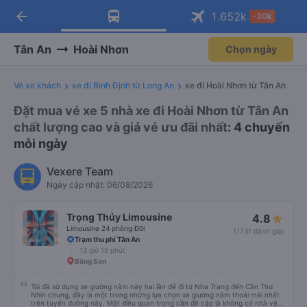
arrow_back
Tải app Vexere ngay!
Tải app Vexere
1.652
k
-30k
Mở app
Mở app
Nhận ưu đãi thành viên độc
-30k/ghế khi đặt vé máy bay qua
quyền
app
Tân An
Hoài Nhơn
Chọn ngày
Vé xe khách
xe đi Bình Định từ Long An
xe đi Hoài Nhơn từ Tân An
Đặt mua vé xe 5 nhà xe đi Hoài Nhơn từ Tân An
chất lượng cao và giá vé ưu đãi nhất
: 4 chuyến
mỗi ngày
Vexere Team
Ngày cập nhật: 06/08/2026
Trọng Thủy Limousine
4.8
Limousine 24 phòng Đôi
(1731 đánh giá)
Trạm thu phí Tân An
13 giờ 15 phút
Bồng Sơn
Tôi đã sử dụng xe giường nằm này hai lần để đi từ Nha Trang đến Cần Thơ.
Nhìn chung, đây là một trong những lựa chọn xe giường nằm thoải mái nhất
trên tuyến đường này. Một điều quan trọng cần đề cập là không có nhà vệ