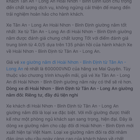
khách Tân An - Long An Hoài Nhơn - Bình Định luôn chú trọng
đến chất lượng dịch vụ, không ngừng cải thiện để mang đến
trải nghiệm hoàn hảo cho hành khách.
Xe Tân An - Long An Hoài Nhơn - Bình Định giường nằm tốt
nhất: Xe từ Tân An - Long An đi Hoài Nhơn - Bình Định giường
nằm được đánh giá chung chất lượng Tốt với điểm đánh giá
trung bình từ 4.0/5 dựa trên 135 phản hồi của hành khách Xe
về Hoài Nhơn - Bình Định từ Tân An - Long An.
Giá vé
xe giường nằm đi Hoài Nhơn - Bình Định từ Tân An -
Long An
rẻ nhất là 600000VND của hãng xe Mai Quyên. Tùy
thuộc vào chương trình khuyến mãi, giá vé Xe Tân An - Long
An đi Hoài Nhơn - Bình Định giường nằm này có thể sẽ rẻ hơn.
Dòng xe đi Hoài Nhơn - Bình Định từ Tân An - Long An giường
nằm đôi: Riêng tư, đầy đủ tiện nghi
Xe khách đi Hoài Nhơn - Bình Định từ Tân An - Long An
giường nằm đôi là loại xe đặc biệt. Với mỗi giường được thiết
kế như một phòng ngủ khách sạn sang trọng, hiện đại. Đây là
dòng xe giường nằm cho cặp đôi đi Hoài Nhơn - Bình Định mới
xuất hiện tại Việt Nam. Loại xe giường nằm đôi ra đời nhằm
đáp ứng yêu cầu ngày càng cao của khách hàng về chất