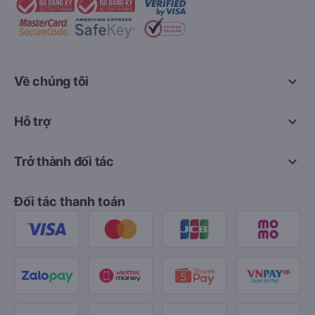
keyboard_arrow_down
Về chúng tôi
keyboard_arrow_down
Hỗ trợ
keyboard_arrow_down
Trở thành đối tác
Đối tác thanh toán