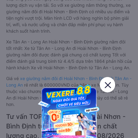
lượng dịch vụ vận tải. So với xe giường nằm thông thường, xe
giường nằm đôi đi Hoài Nhơn - Bình Định có nhiều ưu điểm và
tiện nghi vượt trội. Màn hình LCD với hàng nghìn bộ phim giải
trí, wifi, và nước uống và chăn đắp miễn phí phục vụ hành
khách suốt hành trình.
Xe Tân An - Long An Hoài Nhơn - Bình Định giường nằm đôi
tốt nhất: Xe từ Tân An - Long An đi Hoài Nhơn - Bình Định
giường nằm đôi được đánh giá chung có chất lượng Tốt với
điểm đánh giá trung bình từ 4.4/5 dựa trên 1864 phản hồi của
hành khách Xe về Hoài Nhơn - Bình Định từ Tân An - Long An.
Giá vé
xe giường nằm đôi đi Hoài Nhơn - Bình Định từ Tân An -
Long An
rẻ nhất là 600000VND của hãng xe Mai Quyên. Tùy
thuộc vào chương trình khuyến mãi, giá vé Xe Tân An - Long
An đi Hoài Nhơn - Bình Định giường nằm đôi này có thể sẽ rẻ
hơn.
Tư vấn TOP 2 xe khách đi Hoài Nhơn -
Bình Định từ Tân An - Long An chất
lượng cao, uy tín, giá rẻ nhất 08/2026