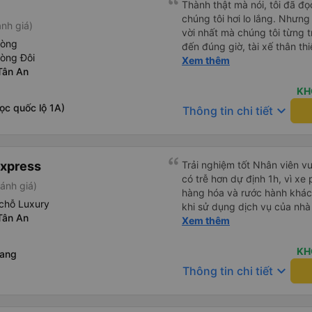
nào, &quot;B Bạn bị sao vậy
Thành thật mà nói, tôi đã đ
bạn vậy?&quot; Bây giờ là 2:
chúng tôi hơi lo lắng. Nhưng
nh giá)
bằng xe bu lông Limousine. Tô
vời nhất mà chúng tôi từng t
hòng
tôi quá ngu ngốc. Tôi vẫn đ
đến đúng giờ, tài xế thân th
hòng Đôi
nếu không có tài xế... Cảm ơ
vẫn hơi xóc, nhưng đó là đặ
Xem thêm
Tân An
ngồi thoải mái. Chúng tôi thự
KH
ọc quốc lộ 1A)
keyboard_arrow_down
Thông tin chi tiết
Express
Trải nghiệm tốt Nhân viên vu
có trễ hơn dự định 1h, vì xe
ánh giá)
hàng hóa và rước hành khách
chỗ Luxury
khi sử dụng dịch vụ của nhà 
Tân An
thiệu cho người thân sử dụn
Xem thêm
KH
Rang
keyboard_arrow_down
Thông tin chi tiết