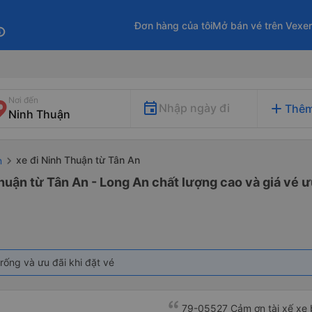
Đơn hàng của tôi
Mở bán vé trên Vexe
fo
Nơi đến
add
Nhập ngày đi
Thêm
xe đi Ninh Thuận từ Tân An
n
huận từ Tân An - Long An chất lượng cao và giá vé ư
rống và ưu đãi khi đặt vé
79-05527 Cảm ơn tài xế xe b