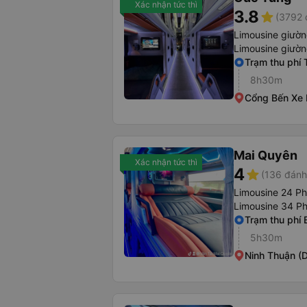
Xác nhận tức thì
3.8
star
(3792 
Limousine giườ
Limousine giườ
Trạm thu phí 
8h30m
Cổng Bến Xe
Mai Quyên
Xác nhận tức thì
4
star
(136 đánh
Limousine 24 P
Limousine 34 P
Trạm thu phí 
5h30m
Ninh Thuận (D