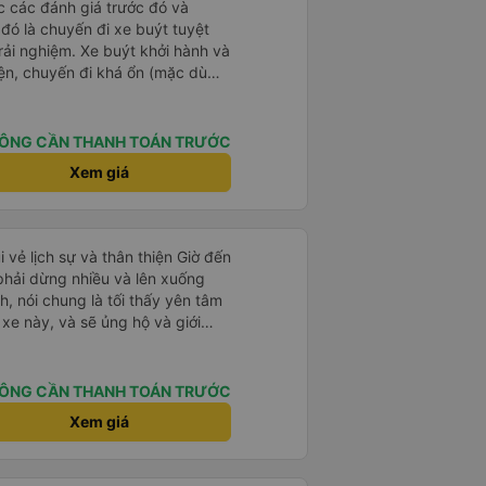
?&quot; Chuyện gì xảy ra với
ọc các đánh giá trước đó và
30 và tôi đang nói về nó. ạn
 đó là chuyến đi xe buýt tuyệt
i nghĩ tài xế đã giúp tôi vì nhìn
rải nghiệm. Xe buýt khởi hành và
ang nghĩ rằng sẽ rất nguy hiểm
iện, chuyến đi khá ổn (mặc dù
n các bạn rất nhiều.
c trưng của Việt Nam ^^), và chỗ
c sự rất hài lòng.
ÔNG CẦN THANH TOÁN TRƯỚC
Xem giá
i vẻ lịch sự và thân thiện Giờ đến
 phải dừng nhiều và lên xuống
, nói chung là tối thấy yên tâm
xe này, và sẽ ủng hộ và giới
g dịch vụ của nhà xe này
ÔNG CẦN THANH TOÁN TRƯỚC
Xem giá