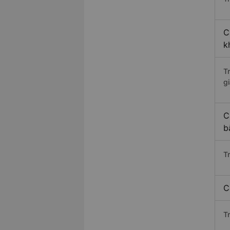
C
k
T
gi
C
b
T
C
T