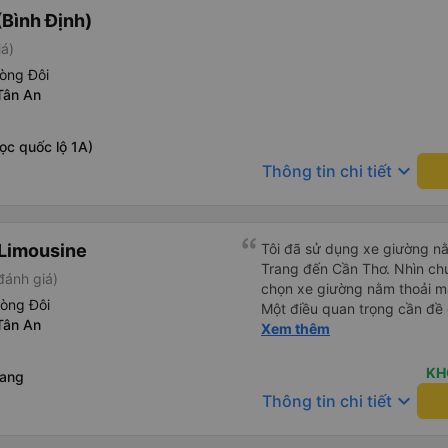
Bình Định)
iá)
òng Đôi
Tân An
ọc quốc lộ 1A)
keyboard_arrow_down
Thông tin chi tiết
Limousine
Tôi đã sử dụng xe giường nằ
Trang đến Cần Thơ. Nhìn chu
đánh giá)
chọn xe giường nằm thoải má
hòng Đôi
Một điều quan trọng cần đề 
Tân An
xe, điều này có thể gây khó 
Xem thêm
xuyên đêm. Tuy nhiên, khi 
chuyến đi vẫn khá thoải mái
KH
Rang
(hôm qua) rất tốt. Mặc dù x
keyboard_arrow_down
Thông tin chi tiết
nhưng công ty đã thông báo 
gặp vấn đề gì. Xe khá thoải 