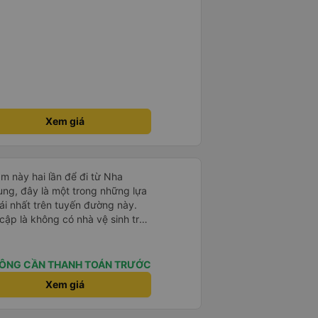
Xem giá
m này hai lần để đi từ Nha
ng, đây là một trong những lựa
i nhất trên tuyến đường này.
cập là không có nhà vệ sinh trên
chịu trên một hành trình dài
có các điểm dừng thường xuyên,
. Chuyến đi gần đây nhất của tôi
ÔNG CẦN THANH TOÁN TRƯỚC
e bị chậm khoảng một tiếng,
Xem giá
trước cho tôi, nên tôi không
mái, có chăn và hai gối, và các