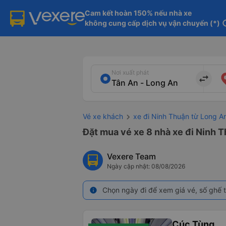
Cam kết hoàn 150% nếu nhà xe

không cung cấp dịch vụ vận chuyển (*)
in
Nơi xuất phát
import_export
Vé xe khách
xe đi Ninh Thuận từ Long A
Đặt mua vé xe 8 nhà xe đi Ninh T
Vexere Team
Ngày cập nhật: 08/08/2026
Chọn ngày đi để xem giá vé, số ghế t
info
Cúc Tùng