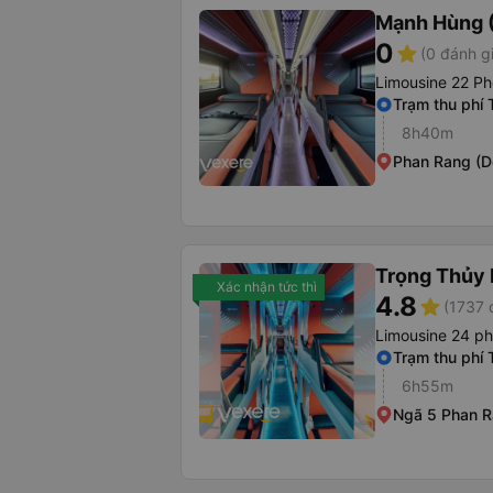
Mạnh Hùng (
0
star
(0 đánh g
Limousine 22 Ph
Trạm thu phí 
8h40m
Phan Rang (D
Trọng Thủy 
Xác nhận tức thì
4.8
star
(1737 
Limousine 24 p
Trạm thu phí 
6h55m
Ngã 5 Phan 