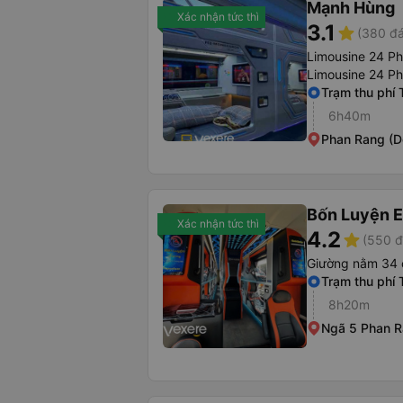
Mạnh Hùng
Xác nhận tức thì
3.1
star
(380 đá
Limousine 24 P
Limousine 24 P
Trạm thu phí 
6h40m
Phan Rang (D
Bốn Luyện 
Xác nhận tức thì
4.2
star
(550 đ
Giường nằm 34 
Trạm thu phí 
8h20m
Ngã 5 Phan 