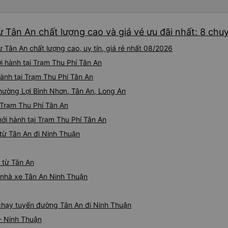
tài xế lịch sự và thân thiện
khoảng 4:00 sáng và 9:00 sá
hơn nhiều. Tại điểm dừng cu
 Tân An chất lượng cao và giá vé ưu đãi nhất: 8 chu
cấp bàn chải đánh răng, đó l
chuyến đi trước của tôi vào
 Tân An chất lượng cao, uy tín, giá rẻ nhất 08/2026
nghỉ đêm nào cho đến khoản
chịu. Có vẻ như lịch trình ph
i hành tại Trạm Thu Phí Tân An
hy vọng các điểm dừng sẽ đ
hành tại Trạm Thu Phí Tân An
tương lai. Nhìn chung, tôi hà
Phường Lợi Bình Nhơn, Tân An, Long An
dịch vụ xe buýt giường nằm
chuyến công tác, vì đây vẫn
 Trạm Thu Phí Tân An
buýt giường nằm thoải mái n
ởi hành tại Trạm Thu Phí Tân An
thực sự hy vọng rằng trong t
thường xuyên theo lịch trình, 
từ Tân An đi Ninh Thuận
tuyến đường này một lần nữa
 từ Tân An
á nhà xe Tân An Ninh Thuận
e chạy tuyến đường Tân An đi Ninh Thuận
- Ninh Thuận