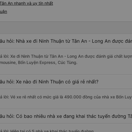
Tân An nhanh và uy tín nhất
huận
âu hỏi: Nhà xe đi Ninh Thuận từ Tân An - Long An được đán
rả lời: Xe đi Ninh Thuận từ Tân An - Long An được đánh giá chất lượ
imousine, Bốn Luyện Express, Cúc Tùng.
âu hỏi: Xe nào đi Ninh Thuận có giá rẻ nhất?
rả lời: Vé xe rẻ nhất có mức giá là 490.000 đồng của nhà xe Bốn Lu
âu hỏi: Có bao nhiêu nhà xe đang khai thác tuyến đường T
ả lời: Hiện tại có 5 nhà xe khai thác tuyến đường.