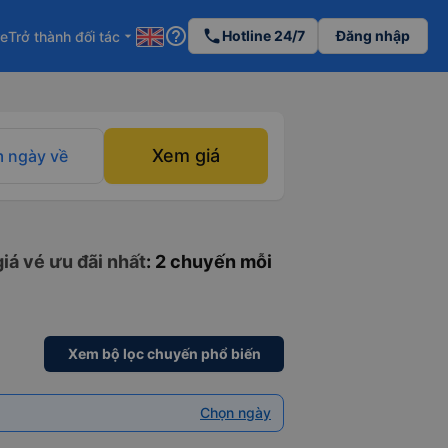
help_outline
phone
Hotline 24/7
Đăng nhập
re
Trở thành đối tác
arrow_drop_down
Xem giá
 ngày về
iá vé ưu đãi nhất
: 2 chuyến mỗi
Xem bộ lọc chuyến phổ biến
Chọn ngày