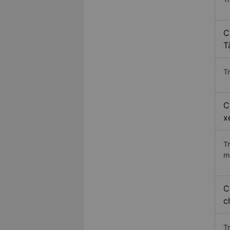
C
T
Tr
C
x
T
m
C
c
T