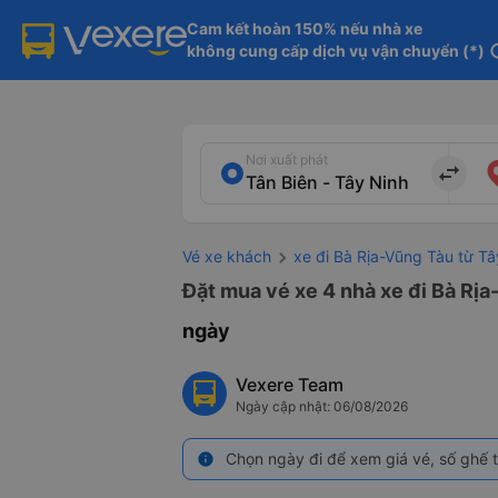
Cam kết hoàn 150% nếu nhà xe

không cung cấp dịch vụ vận chuyển (*)
in
Nơi xuất phát
import_export
Vé xe khách
xe đi Bà Rịa-Vũng Tàu từ Tâ
Đặt mua vé xe 4 nhà xe đi Bà Rịa
ngày
Vexere Team
Ngày cập nhật: 06/08/2026
Chọn ngày đi để xem giá vé, số ghế t
info