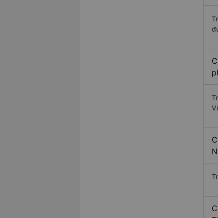
T
đ
C
p
Tr
V
C
N
Tr
C