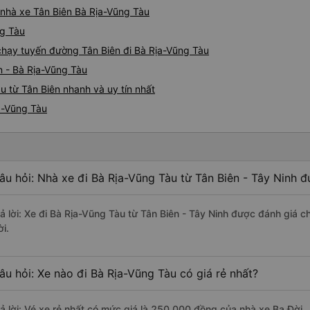
á nhà xe Tân Biên Bà Rịa-Vũng Tàu
ng Tàu
 chạy tuyến đường Tân Biên đi Bà Rịa-Vũng Tàu
n - Bà Rịa-Vũng Tàu
u từ Tân Biên nhanh và uy tín nhất
ịa-Vũng Tàu
âu hỏi: Nhà xe đi Bà Rịa-Vũng Tàu từ Tân Biên - Tây Ninh đ
rả lời: Xe đi Bà Rịa-Vũng Tàu từ Tân Biên - Tây Ninh được đánh giá c
i.
âu hỏi: Xe nào đi Bà Rịa-Vũng Tàu có giá rẻ nhất?
rả lời: Vé xe rẻ nhất có mức giá là 250.000 đồng của nhà xe Ba Đời.