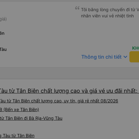
Tôi bằng lòng chuyến đi từ 
nhân viên vui vẻ nhiệt tình
giá)
ên
KH
Tàu
keyboard_arrow_down
Thông tin chi tiết
àu từ Tân Biên chất lượng cao và giá vé ưu đãi nhất:
u từ Tân Biên chất lượng cao, uy tín, giá rẻ nhất 08/2026
2B (Bến xe Tân Biên)
từ Tân Biên đi Bà Rịa-Vũng Tàu
g Tàu từ Tân Biên