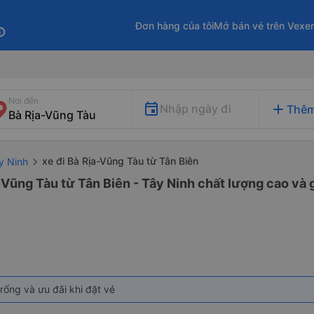
Đơn hàng của tôi
Mở bán vé trên Vexe
fo
Nơi đến
add
Nhập ngày đi
Thêm
xe đi Bà Rịa-Vũng Tàu từ Tân Biên
y Ninh
-Vũng Tàu từ Tân Biên - Tây Ninh chất lượng cao và g
rống và ưu đãi khi đặt vé