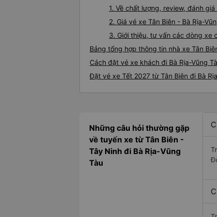
1. Về chất lượng, review, đánh gi
2. Giá vé xe Tân Biên - Bà Rịa-Vũ
3. Giới thiệu, tư vấn các dòng xe
Bảng tổng hợp thông tin nhà xe Tân Biê
Cách đặt vé xe khách đi Bà Rịa-Vũng Tà
Đặt vé xe Tết 2027 từ Tân Biên đi Bà R
C
Những câu hỏi thường gặp
về tuyến xe từ Tân Biên -
T
Tây Ninh đi Bà Rịa-Vũng
Đờ
Tàu
C
T