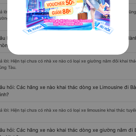
rả lời: Tạm thời chưa đủ review để đánh giá có nhà xe đi Bà Rịa-Vũng
ường này có chất lượng xuất sắc.
âu hỏi: Có loại xe Tân Biên - Tây Ninh Bà Rịa-Vũng Tàu dàn
hòng đôi không?
ả lời: Hiện tại chưa có nhà xe nào có loại xe giường nằm đôi khai thá
ũng Tàu.
âu hỏi: Các hãng xe nào khai thác dòng xe Limousine đi Bà
inh?
ả lời: Hiện tại chưa có nhà xe nào có loại xe limousine khai thác tuy
âu hỏi: Các hãng xe nào khai thác dòng xe giường nằm đi B