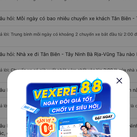
âu hỏi: Mỗi ngày có bao nhiêu chuyến xe khách Tân Biên - 
rả lời: Trung bình mỗi ngày có khoảng 2 chuyến xe bắt đầu từ 2:00 
âu hỏi: Nhà xe đi Tân Biên - Tây Ninh Bà Rịa-Vũng Tàu nào
rả lời: Chuyến xe có giờ xuất phát sớm nhất vào lúc 2:00 là của nhà 
âu hỏi: Nhà xe đi Bà Rịa-Vũng Tàu từ Tân Biên - Tây Ninh n
ả lời: Chuyến xe có giờ xuất phát trễ (muộn) nhất là vào lúc 2:00 là
âu hỏi: Review xe đi Bà Rịa-Vũng Tàu từ Tân Biên - Tây Nin
ắc, cao cấp nhất?