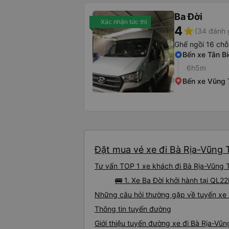
Ba Đời
Xác nhận tức thì
4
star
(34 đánh 
Ghế ngồi 16 chỗ
Bến xe Tân Bi
6h5m
Bến xe Vũng 
Đặt mua vé xe đi Bà Rịa-Vũng T
Tư vấn TOP 1 xe khách đi Bà Rịa-Vũng Tà
🚌 1. Xe Ba Đời khởi hành tại QL2
Những câu hỏi thường gặp về tuyến xe 
Thông tin tuyến đường
Giới thiệu tuyến đường xe đi Bà Rịa-Vũn