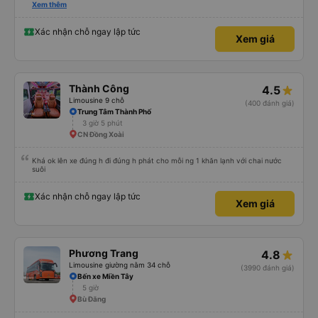
hay không thì cũng ko rõ tại mình say xe nên ngủ ko à
Xem thêm
Xác nhận chỗ ngay lập tức
Xem giá
Thành Công
4.5
Limousine 9 chỗ
(400 đánh giá)
Trung Tâm Thành Phố
3 giờ 5 phút
CN Đồng Xoài
Khá ok lên xe đúng h đi đúng h phát cho mỗi ng 1 khăn lạnh với chai nước
suôi
Xác nhận chỗ ngay lập tức
Xem giá
Phương Trang
4.8
Limousine giường nằm 34 chỗ
(3990 đánh giá)
Bến xe Miền Tây
5 giờ
Bù Đăng