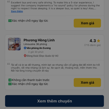
Excellent bus and very safe driving. To make this a 5-star experience, I
suggest the company implements a "no sound" policy for phones during the
night to respect those sleeping. It is a sleeper bus, so quiet is key! Also,
please display the Wi-Fi password clearly inside the cabin for convenience. I
Xem thêm
would definitely ride with them again! -------------- ​ Xe chất lượng tốt và
tài xế lái xe rất an toàn. Để dịch vụ hoàn hảo hơn, tôi góp ý nhà xe nên có
quy định rõ ràng về việc giữ im lặng (tắt âm thanh điện thoại) vào ban đêm
Xác nhận chỗ ngay lập tức
Xem giá
để tránh làm phiền hành khách khác ngủ. Ngoài ra, nhà xe nên dán sẵn mật
khẩu Wi-Fi trong xe để hành khách dễ dàng sử dụng. Tôi vẫn sẽ tiếp tục ủng
hộ nhà xe trong tương lai!
Phương Hồng Linh
4.3
Limousine 36 phòng
(715 đánh giá)
Văn phòng An Sương
2 giờ 30 phút
Đồng Xoài (Dọc Quốc lộ 14)
Tài xế và lơ xe dễ thương, mình kẹt xe nhưng vẫn cố gắng đợi để mình ko trễ
chuyến, rất nhẹ nhàng và lịch sự. Xe sạch sẽ, thoáng mát, mền thơm tho.
Rất hài lòng trong chuyến đi này
Không cần thanh toán trước
Xem giá
Xác nhận chỗ ngay lập tức
Xem thêm chuyến