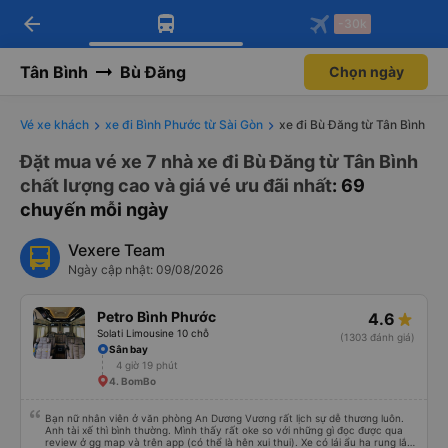
arrow_back
Tải app Vexere ngay!
Tải app Vexere
-30k
Mở app
Mở app
Nhận ưu đãi thành viên độc
-30k/ghế khi đặt vé máy bay qua
quyền
app
Tân Bình
Bù Đăng
Chọn ngày
Vé xe khách
xe đi Bình Phước từ Sài Gòn
xe đi Bù Đăng từ Tân Bình
Đặt mua vé xe 7 nhà xe đi Bù Đăng từ Tân Bình
chất lượng cao và giá vé ưu đãi nhất
: 69
chuyến mỗi ngày
Vexere Team
Ngày cập nhật: 09/08/2026
Petro Bình Phước
4.6
Solati Limousine 10 chỗ
(1303 đánh giá)
Sân bay
4 giờ 19 phút
4. BomBo
Bạn nữ nhân viên ở văn phòng An Dương Vương rất lịch sự dễ thương luôn.
Anh tài xế thì bình thường. Mình thấy rất oke so với những gì đọc được qua
review ở gg map và trên app (có thể là hên xui thui). Xe có lái ẩu ha rung lắc