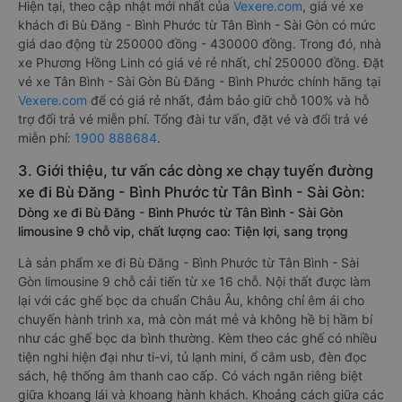
Hiện tại, theo cập nhật mới nhất của
Vexere.com
, giá vé xe
khách đi Bù Đăng - Bình Phước từ Tân Bình - Sài Gòn có mức
giá dao động từ 250000 đồng - 430000 đồng. Trong đó, nhà
xe Phương Hồng Linh có giá vé rẻ nhất, chỉ 250000 đồng. Đặt
vé xe Tân Bình - Sài Gòn Bù Đăng - Bình Phước chính hãng tại
Vexere.com
để có giá rẻ nhất, đảm bảo giữ chỗ 100% và hỗ
trợ đổi trả vé miễn phí. Tổng đài tư vấn, đặt vé và đổi trả vé
miễn phí:
1900 888684
.
3. Giới thiệu, tư vấn các dòng xe chạy tuyến đường
xe đi Bù Đăng - Bình Phước từ Tân Bình - Sài Gòn:
Dòng xe đi Bù Đăng - Bình Phước từ Tân Bình - Sài Gòn
limousine 9 chỗ vip, chất lượng cao: Tiện lợi, sang trọng
Là sản phẩm xe đi Bù Đăng - Bình Phước từ Tân Bình - Sài
Gòn limousine 9 chỗ cải tiến từ xe 16 chỗ. Nội thất được làm
lại với các ghế bọc da chuẩn Châu Âu, không chỉ êm ái cho
chuyến hành trình xa, mà còn mát mẻ và không hề bị hầm bí
như các ghế bọc da bình thường. Kèm theo các ghế có nhiều
tiện nghi hiện đại như ti-vi, tủ lạnh mini, ổ cắm usb, đèn đọc
sách, hệ thống âm thanh cao cấp. Có vách ngăn riêng biệt
giữa khoang lái và khoang hành khách. Khoảng cách giữa các