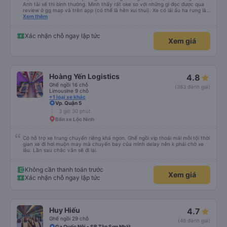
Anh tài xế thì bình thường. Mình thấy rất oke so với những gì đọc được qua
review ở gg map và trên app (có thể là hên xui thui). Xe có lái ẩu ha rung lắc
hay không thì cũng ko rõ tại mình say xe nên ngủ ko à
Xem thêm
Xác nhận chỗ ngay lập tức
Xem giá
Hoàng Yến Logistics
4.8
Ghế ngồi 16 chỗ
(383 đánh giá)
Limousine 9 chỗ
+1 loại xe khác
Vp. Quận 5
3 giờ 30 phút
Bến xe Lộc Ninh
Có hỗ trợ xe trung chuyển riêng khá ngon. Ghế ngồi vip thoải mái mỗi tội thời
gian xe đi hơi muộn may mà chuyến bay của mình delay nên k phải chờ xe
lâu. Lần sau chắc vẫn sẽ đi lại.
Không cần thanh toán trước
Xem giá
Xác nhận chỗ ngay lập tức
Huy Hiếu
4.7
Ghế ngồi 29 chỗ
(46 đánh giá)
Ga Quốc Nội - SB Tân Sơn Nhất