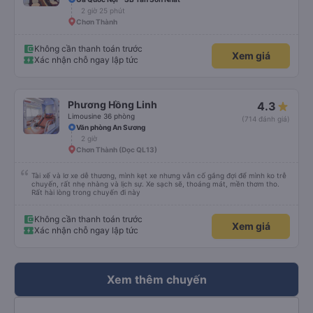
2 giờ 25 phút
Chơn Thành
Không cần thanh toán trước
Xem giá
Xác nhận chỗ ngay lập tức
Phương Hồng Linh
4.3
Limousine 36 phòng
(714 đánh giá)
Văn phòng An Sương
2 giờ
Chơn Thành (Dọc QL13)
Tài xế và lơ xe dễ thương, mình kẹt xe nhưng vẫn cố gắng đợi để mình ko trễ
chuyến, rất nhẹ nhàng và lịch sự. Xe sạch sẽ, thoáng mát, mền thơm tho.
Rất hài lòng trong chuyến đi này
Không cần thanh toán trước
Xem giá
Xác nhận chỗ ngay lập tức
Xem thêm chuyến