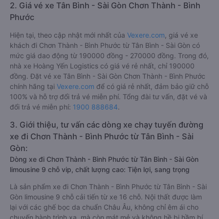
2. Giá vé xe Tân Bình - Sài Gòn Chơn Thành - Bình
Phước
Hiện tại, theo cập nhật mới nhất của
Vexere.com
, giá vé xe
khách đi Chơn Thành - Bình Phước từ Tân Bình - Sài Gòn có
mức giá dao động từ 190000 đồng - 270000 đồng. Trong đó,
nhà xe Hoàng Yến Logistics có giá vé rẻ nhất, chỉ 190000
đồng. Đặt vé xe Tân Bình - Sài Gòn Chơn Thành - Bình Phước
chính hãng tại
Vexere.com
để có giá rẻ nhất, đảm bảo giữ chỗ
100% và hỗ trợ đổi trả vé miễn phí. Tổng đài tư vấn, đặt vé và
đổi trả vé miễn phí:
1900 888684
.
3. Giới thiệu, tư vấn các dòng xe chạy tuyến đường
xe đi Chơn Thành - Bình Phước từ Tân Bình - Sài
Gòn:
Dòng xe đi Chơn Thành - Bình Phước từ Tân Bình - Sài Gòn
limousine 9 chỗ vip, chất lượng cao: Tiện lợi, sang trọng
Là sản phẩm xe đi Chơn Thành - Bình Phước từ Tân Bình - Sài
Gòn limousine 9 chỗ cải tiến từ xe 16 chỗ. Nội thất được làm
lại với các ghế bọc da chuẩn Châu Âu, không chỉ êm ái cho
chuyến hành trình xa, mà còn mát mẻ và không hề bị hầm bí