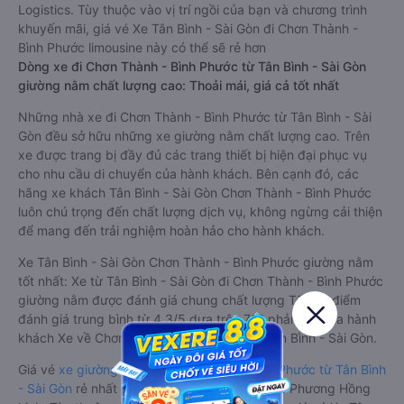
Logistics. Tùy thuộc vào vị trí ngồi của bạn và chương trình
khuyến mãi, giá vé Xe Tân Bình - Sài Gòn đi Chơn Thành -
Bình Phước limousine này có thể sẽ rẻ hơn
Dòng xe đi Chơn Thành - Bình Phước từ Tân Bình - Sài Gòn
giường nằm chất lượng cao: Thoải mái, giá cả tốt nhất
Những nhà xe đi Chơn Thành - Bình Phước từ Tân Bình - Sài
Gòn đều sở hữu những xe giường nằm chất lượng cao. Trên
xe được trang bị đầy đủ các trang thiết bị hiện đại phục vụ
cho nhu cầu di chuyển của hành khách. Bên cạnh đó, các
hãng xe khách Tân Bình - Sài Gòn Chơn Thành - Bình Phước
luôn chú trọng đến chất lượng dịch vụ, không ngừng cải thiện
để mang đến trải nghiệm hoàn hảo cho hành khách.
Xe Tân Bình - Sài Gòn Chơn Thành - Bình Phước giường nằm
tốt nhất: Xe từ Tân Bình - Sài Gòn đi Chơn Thành - Bình Phước
giường nằm được đánh giá chung chất lượng Tốt với điểm
đánh giá trung bình từ 4.3/5 dựa trên 712 phản hồi của hành
khách Xe về Chơn Thành - Bình Phước từ Tân Bình - Sài Gòn.
Giá vé
xe giường nằm đi Chơn Thành - Bình Phước từ Tân Bình
- Sài Gòn
rẻ nhất là 250000VND của hãng xe Phương Hồng