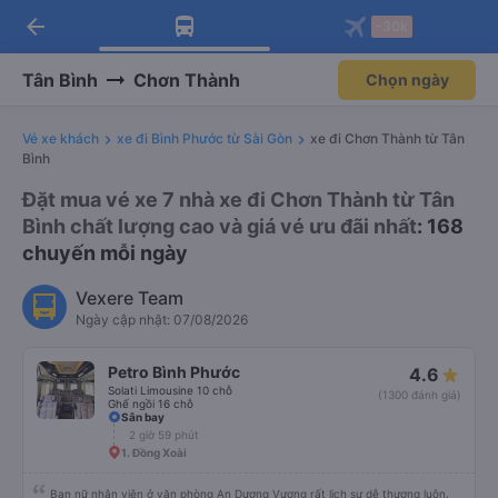
arrow_back
Tải app Vexere ngay!
Tải app Vexere
-30k
Mở app
Mở app
Nhận ưu đãi thành viên độc
-30k/ghế khi đặt vé máy bay qua
quyền
app
Tân Bình
Chơn Thành
Chọn ngày
Vé xe khách
xe đi Bình Phước từ Sài Gòn
xe đi Chơn Thành từ Tân
Bình
Đặt mua vé xe 7 nhà xe đi Chơn Thành từ Tân
Bình chất lượng cao và giá vé ưu đãi nhất
: 168
chuyến mỗi ngày
Vexere Team
Ngày cập nhật: 07/08/2026
Petro Bình Phước
4.6
Solati Limousine 10 chỗ
(1300 đánh giá)
Ghế ngồi 16 chỗ
Sân bay
2 giờ 59 phút
1. Đồng Xoài
Bạn nữ nhân viên ở văn phòng An Dương Vương rất lịch sự dễ thương luôn.