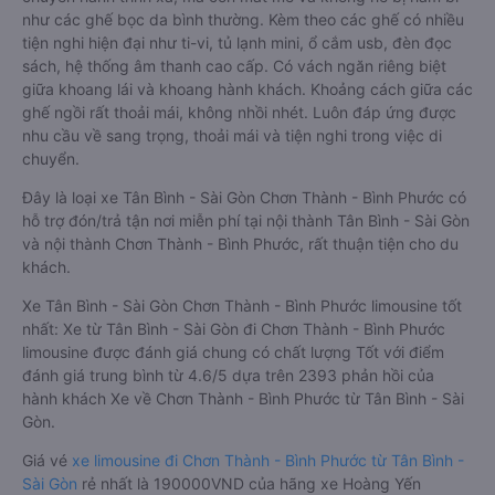
như các ghế bọc da bình thường. Kèm theo các ghế có nhiều
tiện nghi hiện đại như ti-vi, tủ lạnh mini, ổ cắm usb, đèn đọc
sách, hệ thống âm thanh cao cấp. Có vách ngăn riêng biệt
giữa khoang lái và khoang hành khách. Khoảng cách giữa các
ghế ngồi rất thoải mái, không nhồi nhét. Luôn đáp ứng được
nhu cầu về sang trọng, thoải mái và tiện nghi trong việc di
chuyển.
Đây là loại xe Tân Bình - Sài Gòn Chơn Thành - Bình Phước có
hỗ trợ đón/trả tận nơi miễn phí tại nội thành Tân Bình - Sài Gòn
và nội thành Chơn Thành - Bình Phước, rất thuận tiện cho du
khách.
Xe Tân Bình - Sài Gòn Chơn Thành - Bình Phước limousine tốt
nhất: Xe từ Tân Bình - Sài Gòn đi Chơn Thành - Bình Phước
limousine được đánh giá chung có chất lượng Tốt với điểm
đánh giá trung bình từ 4.6/5 dựa trên 2393 phản hồi của
hành khách Xe về Chơn Thành - Bình Phước từ Tân Bình - Sài
Gòn.
Giá vé
xe limousine đi Chơn Thành - Bình Phước từ Tân Bình -
Sài Gòn
rẻ nhất là 190000VND của hãng xe Hoàng Yến