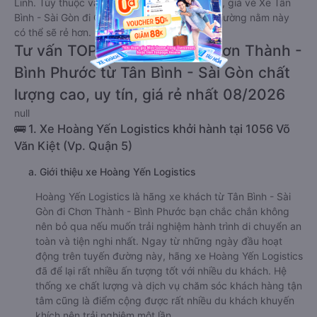
Linh. Tùy thuộc vào chương trình khuyến mãi, giá vé Xe Tân
Bình - Sài Gòn đi Chơn Thành - Bình Phước giường nằm này
có thể sẽ rẻ hơn.
Tư vấn TOP 4 xe khách đi Chơn Thành -
Bình Phước từ Tân Bình - Sài Gòn chất
lượng cao, uy tín, giá rẻ nhất 08/2026
null
🚌 1. Xe Hoàng Yến Logistics khởi hành tại 1056 Võ
Văn Kiệt (Vp. Quận 5)
a. Giới thiệu xe Hoàng Yến Logistics
Hoàng Yến Logistics là hãng xe khách từ Tân Bình - Sài
Gòn đi Chơn Thành - Bình Phước bạn chắc chắn không
nên bỏ qua nếu muốn trải nghiệm hành trình di chuyển an
toàn và tiện nghi nhất. Ngay từ những ngày đầu hoạt
động trên tuyến đường này, hãng xe Hoàng Yến Logistics
đã để lại rất nhiều ấn tượng tốt với nhiều du khách. Hệ
thống xe chất lượng và dịch vụ chăm sóc khách hàng tận
tâm cũng là điểm cộng được rất nhiều du khách khuyến
khích nên trải nghiệm một lần.