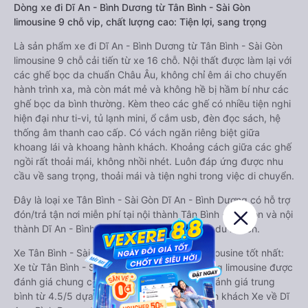
Dòng xe đi Dĩ An - Bình Dương từ Tân Bình - Sài Gòn
limousine 9 chỗ vip, chất lượng cao: Tiện lợi, sang trọng
Là sản phẩm xe đi Dĩ An - Bình Dương từ Tân Bình - Sài Gòn
limousine 9 chỗ cải tiến từ xe 16 chỗ. Nội thất được làm lại với
các ghế bọc da chuẩn Châu Âu, không chỉ êm ái cho chuyến
hành trình xa, mà còn mát mẻ và không hề bị hầm bí như các
ghế bọc da bình thường. Kèm theo các ghế có nhiều tiện nghi
hiện đại như ti-vi, tủ lạnh mini, ổ cắm usb, đèn đọc sách, hệ
thống âm thanh cao cấp. Có vách ngăn riêng biệt giữa
khoang lái và khoang hành khách. Khoảng cách giữa các ghế
ngồi rất thoải mái, không nhồi nhét. Luôn đáp ứng được nhu
cầu về sang trọng, thoải mái và tiện nghi trong việc di chuyển.
Đây là loại xe Tân Bình - Sài Gòn Dĩ An - Bình Dương có hỗ trợ
đón/trả tận nơi miễn phí tại nội thành Tân Bình - Sài Gòn và nội
thành Dĩ An - Bình Dương, rất thuận tiện cho du khách.
Xe Tân Bình - Sài Gòn Dĩ An - Bình Dương limousine tốt nhất:
Xe từ Tân Bình - Sài Gòn đi Dĩ An - Bình Dương limousine được
đánh giá chung có chất lượng Tốt với điểm đánh giá trung
bình từ 4.5/5 dựa trên 261 phản hồi của hành khách Xe về Dĩ