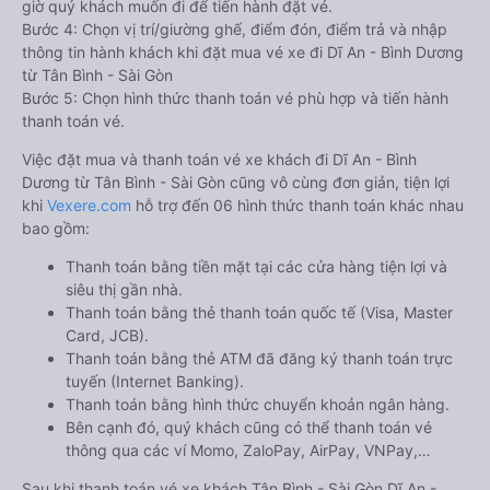
giờ quý khách muốn đi để tiến hành đặt vé.
Bước 4: Chọn vị trí/giường ghế, điểm đón, điểm trả và nhập
thông tin hành khách khi đặt mua vé xe đi Dĩ An - Bình Dương
từ Tân Bình - Sài Gòn
Bước 5: Chọn hình thức thanh toán vé phù hợp và tiến hành
thanh toán vé.
Việc đặt mua và thanh toán vé xe khách đi Dĩ An - Bình
Dương từ Tân Bình - Sài Gòn cũng vô cùng đơn giản, tiện lợi
khi
Vexere.com
hỗ trợ đến 06 hình thức thanh toán khác nhau
bao gồm:
Thanh toán bằng tiền mặt tại các cửa hàng tiện lợi và
siêu thị gần nhà.
Thanh toán bằng thẻ thanh toán quốc tế (Visa, Master
Card, JCB).
Thanh toán bằng thẻ ATM đã đăng ký thanh toán trực
tuyến (Internet Banking).
Thanh toán bằng hình thức chuyển khoản ngân hàng.
Bên cạnh đó, quý khách cũng có thể thanh toán vé
thông qua các ví Momo, ZaloPay, AirPay, VNPay,…
Sau khi thanh toán vé xe khách Tân Bình - Sài Gòn Dĩ An -