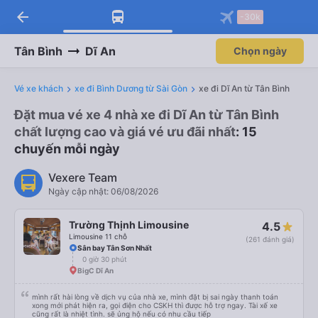
arrow_back
Tải app Vexere ngay!
Tải app Vexere
-30k
Mở app
Mở app
Nhận ưu đãi thành viên độc
-30k/ghế khi đặt vé máy bay qua
quyền
app
Tân Bình
Dĩ An
Chọn ngày
Vé xe khách
xe đi Bình Dương từ Sài Gòn
xe đi Dĩ An từ Tân Bình
Đặt mua vé xe 4 nhà xe đi Dĩ An từ Tân Bình
chất lượng cao và giá vé ưu đãi nhất
: 15
chuyến mỗi ngày
Vexere Team
Ngày cập nhật: 06/08/2026
Trường Thịnh Limousine
4.5
Limousine 11 chỗ
(261 đánh giá)
Sân bay Tân Sơn Nhất
0 giờ 30 phút
BigC Dĩ An
mình rất hài lòng về dịch vụ của nhà xe, mình đặt bị sai ngày thanh toán
xong mới phát hiện ra, gọi điện cho CSKH thì được hỗ trợ ngay. Tài xế xe
cũng rất là nhiệt tình. sẽ ủng hộ nếu có nhu cầu tiếp