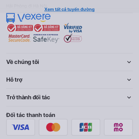
Hải Phòng đi Hà Nội
Xem tất cả tuyến đường
keyboard_arrow_down
Về chúng tôi
keyboard_arrow_down
Hỗ trợ
keyboard_arrow_down
Trở thành đối tác
Đối tác thanh toán