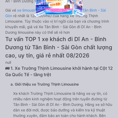
An - Bình Dương từ Tân Bình - Sài Gòn.
Giá vé
xe limousine đi Dĩ An - Bình Dương từ Tân Bình - Sài
Gòn
rẻ nhất là 120000VND của hãng xe Trường Thịnh
Limousine. Tùy thuộc vào vị trí ngồi của bạn và chương trình
khuyến mãi, giá vé Xe Tân Bình - Sài Gòn đi Dĩ An - Bình
Dương limousine này có thể sẽ rẻ hơn
Tư vấn TOP 1 xe khách đi Dĩ An - Bình
Dương từ Tân Bình - Sài Gòn chất lượng
cao, uy tín, giá rẻ nhất 08/2026
null
🚌 1. Xe Trường Thịnh Limousine khởi hành tại Cột 12
Ga Quốc Tế - tầng trệt
a. Giới thiệu xe Trường Thịnh Limousine
Xe khách Trường Thịnh Limousine là hãng xe uy tín, có
nhiều năm kinh nghiệm hoạt động trên tuyến đường từ
Tân Bình - Sài Gòn đi Dĩ An - Bình Dương. Hãng xe sở hữu
dàn xe đời mới, được bảo dưỡng và kiểm tra kỹ thuật
thường xuyên, đảm bảo an toàn cho hành khách. Bên