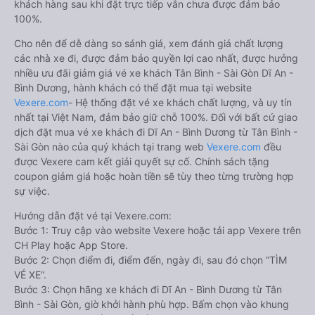
khách hàng sau khi đặt trực tiếp vẫn chưa được đảm bảo
100%.
Cho nên để dễ dàng so sánh giá, xem đánh giá chất lượng
các nhà xe đi, được đảm bảo quyền lợi cao nhất, được hưởng
nhiều ưu đãi giảm giá vé xe khách Tân Bình - Sài Gòn Dĩ An -
Bình Dương, hành khách có thể đặt mua tại website
Vexere.com
- Hệ thống đặt vé xe khách chất lượng, và uy tín
nhất tại Việt Nam, đảm bảo giữ chỗ 100%. Đối với bất cứ giao
dịch đặt mua vé xe khách đi Dĩ An - Bình Dương từ Tân Bình -
Sài Gòn nào của quý khách tại trang web
Vexere.com
đều
được Vexere cam kết giải quyết sự cố. Chính sách tặng
coupon giảm giá hoặc hoàn tiền sẽ tùy theo từng trường hợp
sự việc.
Hướng dẫn đặt vé tại Vexere.com:
Bước 1: Truy cập vào website Vexere hoặc tải app Vexere trên
CH Play hoặc App Store.
Bước 2: Chọn điểm đi, điểm đến, ngày đi, sau đó chọn “TÌM
VÉ XE”.
Bước 3: Chọn hãng xe khách đi Dĩ An - Bình Dương từ Tân
Bình - Sài Gòn, giờ khởi hành phù hợp. Bấm chọn vào khung