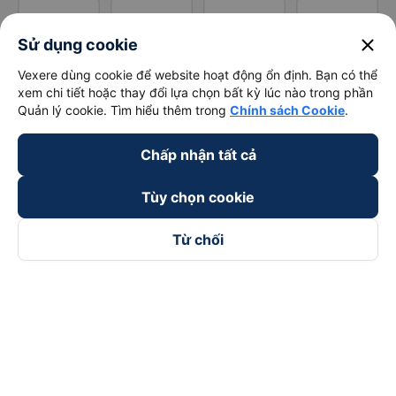
close
Sử dụng cookie
Vexere dùng cookie để website hoạt động ổn định. Bạn có thể
xem chi tiết hoặc thay đổi lựa chọn bất kỳ lúc nào trong phần
Quản lý cookie. Tìm hiểu thêm trong
Chính sách Cookie
.
Chấp nhận tất cả
Tùy chọn cookie
Từ chối
Theo dõi chúng tôi trên
Facebook
Tiktok
Youtube
Công ty TNHH Thương Mại Dịch Vụ Vexere
Địa chỉ đăng ký kinh doanh: 8C Chữ Đồng Tử, Phường Tân
Sơn Nhất, TP. Hồ Chí Minh, Việt Nam