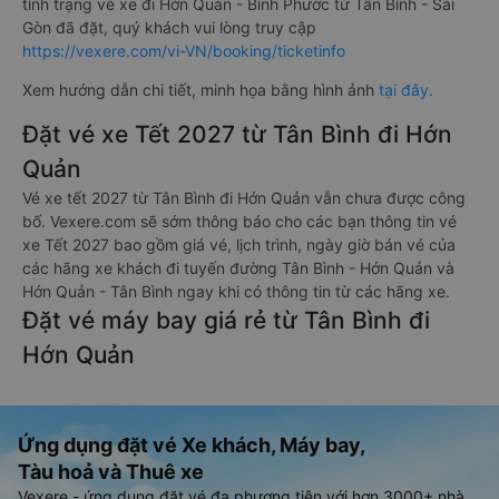
tình trạng vé xe đi Hớn Quản - Bình Phước từ Tân Bình - Sài
Gòn đã đặt, quý khách vui lòng truy cập
https://vexere.com/vi-VN/booking/ticketinfo
Xem hướng dẫn chi tiết, minh họa bằng hình ảnh
tại đây.
Đặt vé xe Tết 2027 từ Tân Bình đi Hớn
Quản
Vé xe tết 2027 từ Tân Bình đi Hớn Quản vẫn chưa được công
bố. Vexere.com sẽ sớm thông báo cho các bạn thông tin vé
xe Tết 2027 bao gồm giá vé, lịch trình, ngày giờ bán vé của
các hãng xe khách đi tuyến đường Tân Bình - Hớn Quản và
Hớn Quản - Tân Bình ngay khi có thông tin từ các hãng xe.
Đặt vé máy bay giá rẻ từ Tân Bình đi
Hớn Quản
Ứng dụng đặt vé Xe khách, Máy bay,
Tàu hoả và Thuê xe
Vexere - ứng dụng đặt vé đa phương tiện với hơn 3000+ nhà