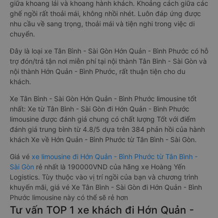
giữa khoang lái và khoang hành khách. Khoảng cách giữa các
ghế ngồi rất thoải mái, không nhồi nhét. Luôn đáp ứng được
nhu cầu về sang trọng, thoải mái và tiện nghi trong việc di
chuyển.
Đây là loại xe Tân Bình - Sài Gòn Hớn Quản - Bình Phước có hỗ
trợ đón/trả tận nơi miễn phí tại nội thành Tân Bình - Sài Gòn và
nội thành Hớn Quản - Bình Phước, rất thuận tiện cho du
khách.
Xe Tân Bình - Sài Gòn Hớn Quản - Bình Phước limousine tốt
nhất: Xe từ Tân Bình - Sài Gòn đi Hớn Quản - Bình Phước
limousine được đánh giá chung có chất lượng Tốt với điểm
đánh giá trung bình từ 4.8/5 dựa trên 384 phản hồi của hành
khách Xe về Hớn Quản - Bình Phước từ Tân Bình - Sài Gòn.
Giá vé
xe limousine đi Hớn Quản - Bình Phước từ Tân Bình -
Sài Gòn
rẻ nhất là 190000VND của hãng xe Hoàng Yến
Logistics. Tùy thuộc vào vị trí ngồi của bạn và chương trình
khuyến mãi, giá vé Xe Tân Bình - Sài Gòn đi Hớn Quản - Bình
Phước limousine này có thể sẽ rẻ hơn
Tư vấn TOP 1 xe khách đi Hớn Quản -