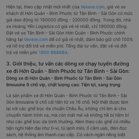
Hiện tại, theo cập nhật mới nhất của
Vexere.com
, giá vé xe
khách đi Hớn Quản - Bình Phước từ Tân Bình - Sài Gòn có mức
giá dao động từ 190000 đồng - 220000 đồng. Trong đó, nhà
xe Hoàng Yến Logistics có giá vé rẻ nhất, chỉ 190000 đồng.
Đặt vé xe Tân Bình - Sài Gòn Hớn Quản - Bình Phước chính
hãng tại
Vexere.com
để có giá rẻ nhất, đảm bảo giữ chỗ 100%
và hỗ trợ đổi trả vé miễn phí. Tổng đài tư vấn, đặt vé và đổi
trả vé miễn phí:
1900 888684
.
3. Giới thiệu, tư vấn các dòng xe chạy tuyến đường
xe đi Hớn Quản - Bình Phước từ Tân Bình - Sài Gòn:
Dòng xe đi Hớn Quản - Bình Phước từ Tân Bình - Sài Gòn
limousine 9 chỗ vip, chất lượng cao: Tiện lợi, sang trọng
Là sản phẩm xe đi Hớn Quản - Bình Phước từ Tân Bình - Sài
Gòn limousine 9 chỗ cải tiến từ xe 16 chỗ. Nội thất được làm
lại với các ghế bọc da chuẩn Châu Âu, không chỉ êm ái cho
chuyến hành trình xa, mà còn mát mẻ và không hề bị hầm bí
như các ghế bọc da bình thường. Kèm theo các ghế có nhiều
tiện nghi hiện đại như ti-vi, tủ lạnh mini, ổ cắm usb, đèn đọc
sách, hệ thống âm thanh cao cấp. Có vách ngăn riêng biệt