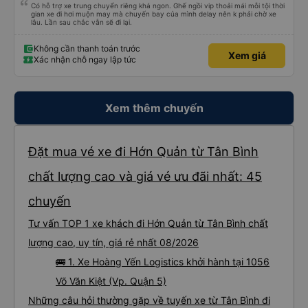
Có hỗ trợ xe trung chuyển riêng khá ngon. Ghế ngồi vip thoải mái mỗi tội thời
gian xe đi hơi muộn may mà chuyến bay của mình delay nên k phải chờ xe
lâu. Lần sau chắc vẫn sẽ đi lại.
Không cần thanh toán trước
Xem giá
Xác nhận chỗ ngay lập tức
Xem thêm chuyến
Đặt mua vé xe đi Hớn Quản từ Tân Bình
chất lượng cao và giá vé ưu đãi nhất: 45
chuyến
Tư vấn TOP 1 xe khách đi Hớn Quản từ Tân Bình chất
lượng cao, uy tín, giá rẻ nhất 08/2026
🚌 1. Xe Hoàng Yến Logistics khởi hành tại 1056
Võ Văn Kiệt (Vp. Quận 5)
Những câu hỏi thường gặp về tuyến xe từ Tân Bình đi