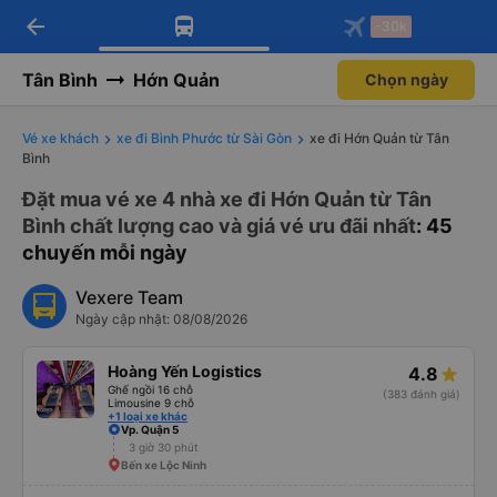
arrow_back
Tải app Vexere ngay!
Tải app Vexere
-30k
Mở app
Mở app
Nhận ưu đãi thành viên độc
-30k/ghế khi đặt vé máy bay qua
quyền
app
Tân Bình
Hớn Quản
Chọn ngày
Vé xe khách
xe đi Bình Phước từ Sài Gòn
xe đi Hớn Quản từ Tân
Bình
Đặt mua vé xe 4 nhà xe đi Hớn Quản từ Tân
Bình chất lượng cao và giá vé ưu đãi nhất
: 45
chuyến mỗi ngày
Vexere Team
Ngày cập nhật: 08/08/2026
Hoàng Yến Logistics
4.8
Ghế ngồi 16 chỗ
(383 đánh giá)
Limousine 9 chỗ
+1 loại xe khác
Vp. Quận 5
3 giờ 30 phút
Bến xe Lộc Ninh