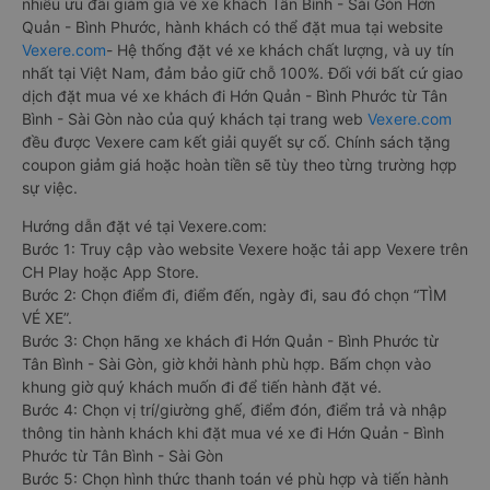
nhiều ưu đãi giảm giá vé xe khách Tân Bình - Sài Gòn Hớn
Quản - Bình Phước, hành khách có thể đặt mua tại website
Vexere.com
- Hệ thống đặt vé xe khách chất lượng, và uy tín
nhất tại Việt Nam, đảm bảo giữ chỗ 100%. Đối với bất cứ giao
dịch đặt mua vé xe khách đi Hớn Quản - Bình Phước từ Tân
Bình - Sài Gòn nào của quý khách tại trang web
Vexere.com
đều được Vexere cam kết giải quyết sự cố. Chính sách tặng
coupon giảm giá hoặc hoàn tiền sẽ tùy theo từng trường hợp
sự việc.
Hướng dẫn đặt vé tại Vexere.com:
Bước 1: Truy cập vào website Vexere hoặc tải app Vexere trên
CH Play hoặc App Store.
Bước 2: Chọn điểm đi, điểm đến, ngày đi, sau đó chọn “TÌM
VÉ XE”.
Bước 3: Chọn hãng xe khách đi Hớn Quản - Bình Phước từ
Tân Bình - Sài Gòn, giờ khởi hành phù hợp. Bấm chọn vào
khung giờ quý khách muốn đi để tiến hành đặt vé.
Bước 4: Chọn vị trí/giường ghế, điểm đón, điểm trả và nhập
thông tin hành khách khi đặt mua vé xe đi Hớn Quản - Bình
Phước từ Tân Bình - Sài Gòn
Bước 5: Chọn hình thức thanh toán vé phù hợp và tiến hành