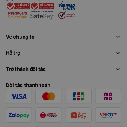
keyboard_arrow_down
Về chúng tôi
keyboard_arrow_down
Hỗ trợ
keyboard_arrow_down
Trở thành đối tác
Đối tác thanh toán