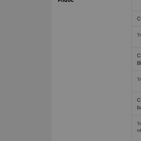
Phước
C
T
C
B
Tr
C
b
T
n