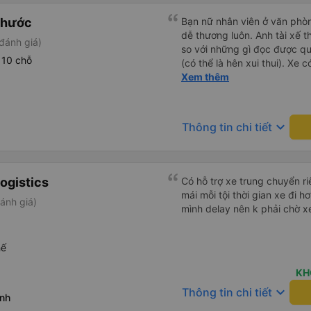
Phước
Bạn nữ nhân viên ở văn phò
dễ thương luôn. Anh tài xế t
đánh giá)
so với những gì đọc được q
 10 chỗ
(có thể là hên xui thui). Xe c
cũng ko rõ tại mình say xe 
Xem thêm
keyboard_arrow_down
Thông tin chi tiết
ogistics
Có hỗ trợ xe trung chuyển ri
mái mỗi tội thời gian xe đi
ánh giá)
mình delay nên k phải chờ xe
hế
KH
keyboard_arrow_down
Thông tin chi tiết
inh