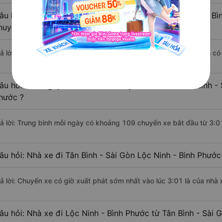
âu hỏi: Khoảng cách từ Tân Bình - Sài Gòn đi Lộc Ninh - Bì
huyển bằng xe khách?
rả lời: Đoạn đường đi Lộc Ninh - Bình Phước từ Tân Bình - Sài Gòn c
âu hỏi: Mỗi ngày có bao nhiêu chuyến xe khách Tân Bình - 
hước ?
rả lời: Trung bình mỗi ngày có khoảng 109 chuyến xe bắt đầu từ 3:0
âu hỏi: Nhà xe đi Tân Bình - Sài Gòn Lộc Ninh - Bình Phướ
rả lời: Chuyến xe có giờ xuất phát sớm nhất vào lúc 3:01 là của nhà
âu hỏi: Nhà xe đi Lộc Ninh - Bình Phước từ Tân Bình - Sài 