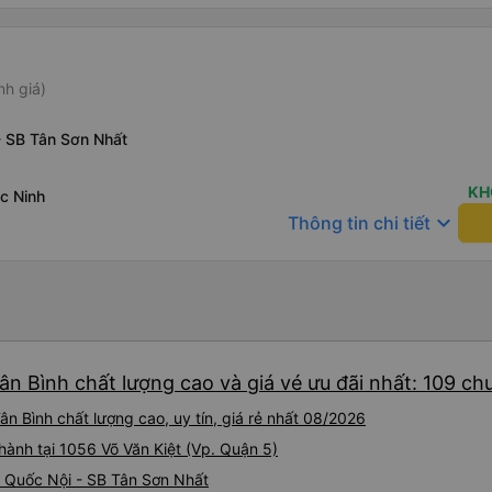
nh giá)
- SB Tân Sơn Nhất
KH
c Ninh
keyboard_arrow_down
Thông tin chi tiết
ân Bình chất lượng cao và giá vé ưu đãi nhất: 109 ch
n Bình chất lượng cao, uy tín, giá rẻ nhất 08/2026
 hành tại 1056 Võ Văn Kiệt (Vp. Quận 5)
Ga Quốc Nội - SB Tân Sơn Nhất