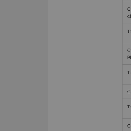
C
c
T
C
P
T
C
T
C