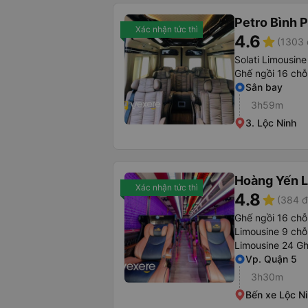
Petro Bình 
Xác nhận tức thì
4.6
star
(1303 
Solati Limousine
Ghế ngồi 16 chỗ
Sân bay
3h59m
3. Lộc Ninh
Hoàng Yến L
Xác nhận tức thì
4.8
star
(384 đ
Ghế ngồi 16 chỗ
Limousine 9 chỗ
Limousine 24 G
Vp. Quận 5
3h30m
Bến xe Lộc N