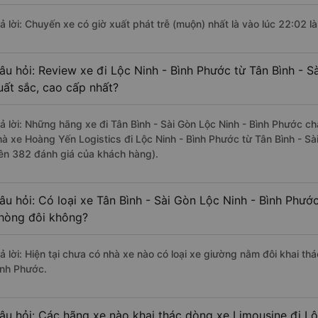
rả lời: Chuyến xe có giờ xuất phát trễ (muộn) nhất là vào lúc 22:02 l
âu hỏi: Review xe đi Lộc Ninh - Bình Phước từ Tân Bình - S
uất sắc, cao cấp nhất?
rả lời: Những hãng xe đi Tân Bình - Sài Gòn Lộc Ninh - Bình Phước chấ
hà xe Hoàng Yến Logistics đi Lộc Ninh - Bình Phước từ Tân Bình - Sà
rên 382 đánh giá của khách hàng).
âu hỏi: Có loại xe Tân Bình - Sài Gòn Lộc Ninh - Bình Phướ
hòng đôi không?
ả lời: Hiện tại chưa có nhà xe nào có loại xe giường nằm đôi khai thá
ình Phước.
âu hỏi: Các hãng xe nào khai thác dòng xe Limousine đi Lộ