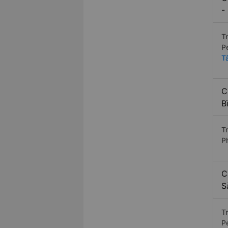
-
T
P
T
C
B
Tr
P
C
S
T
P