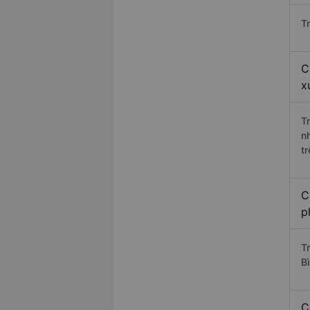
T
C
x
T
n
t
C
p
Tr
B
C