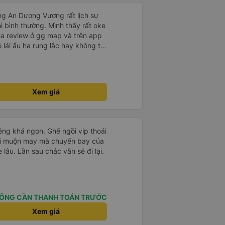
ng An Dương Vương rất lịch sự
hì bình thường. Mình thấy rất oke
ua review ở gg map và trên app
ó lái ẩu ha rung lắc hay không thì
nên ngủ ko à
Xem giá
êng khá ngon. Ghế ngồi vip thoải
 hơi muộn may mà chuyến bay của
 lâu. Lần sau chắc vẫn sẽ đi lại.
ÔNG CẦN THANH TOÁN TRƯỚC
Xem giá