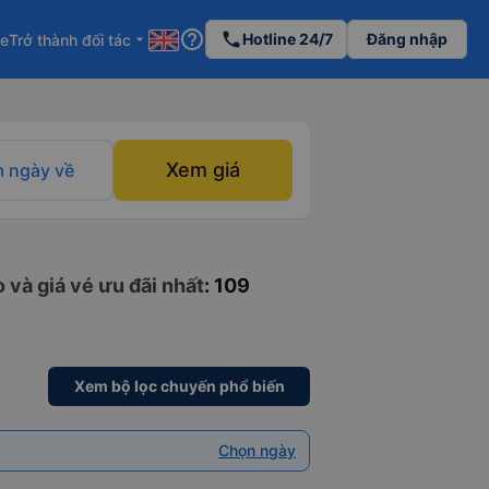
help_outline
phone
Hotline 24/7
Đăng nhập
re
Trở thành đối tác
arrow_drop_down
Xem giá
 ngày về
 và giá vé ưu đãi nhất
: 109
Xem bộ lọc chuyến phổ biến
Chọn ngày