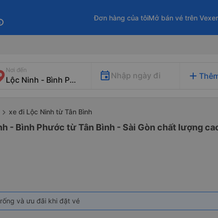
Đơn hàng của tôi
Mở bán vé trên Vexe
fo
Nơi đến
add
Nhập ngày đi
Thêm
xe đi Lộc Ninh từ Tân Bình
nh - Bình Phước từ Tân Bình - Sài Gòn chất lượng cao
rống và ưu đãi khi đặt vé