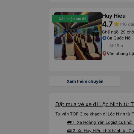
Huy Hiếu
Xác nhận tức thì
4.7
star
(46 đá
Ghế ngồi 29 chỗ
Ga Quốc Nội 
3h25m
Văn phòng Lộ
Xem thêm chuyến
Đặt mua vé xe đi Lộc Ninh từ T
Tư vấn TOP 3 xe khách đi Lộc Ninh từ Tâ
🚌 1. Xe Hoàng Yến Logistics khởi
🚌 2. Xe Huy Hiếu khởi hành tại 