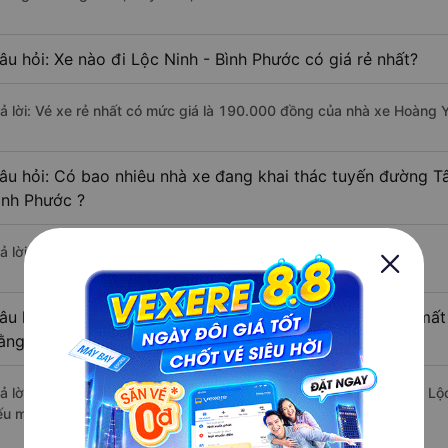
âu hỏi: Xe nào đi Lộc Ninh - Bình Phước có giá rẻ nhất?
rả lời: Vé xe rẻ nhất có mức giá là 190.000 đồng của nhà xe Hoàng Y
âu hỏi: Có bao nhiêu nhà xe đang khai thác tuyến đường Tâ
ình Phước ?
ả lời: Hiện tại có 3 nhà xe khai thác tuyến đường.
âu hỏi: Từ Tân Bình - Sài Gòn đi Lộc Ninh - Bình Phước mất
ằng xe khách?
rả lời: Thời gian di chuyển bằng xe khách từ Tân Bình - Sài Gòn đi L
ếu mật độ giao thông thuận lợi.