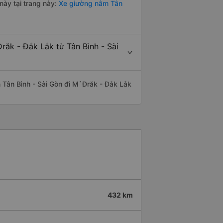
này tại trang này:
Xe giường nằm Tân
răk - Đắk Lắk từ Tân Bình - Sài
ến Tân Bình - Sài Gòn đi M`Đrăk - Đắk Lắk
432 km