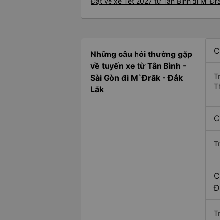
Đặt vé xe Tết 2027 từ Tân Bình đi M`Đr
C
Những câu hỏi thường gặp
về tuyến xe từ Tân Bình -
T
Sài Gòn đi M`Đrăk - Đắk
T
Lắk
C
T
C
Đ
Tr