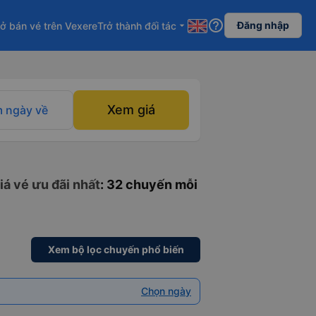
help_outline
Đăng nhập
ở bán vé trên Vexere
Trở thành đối tác
arrow_drop_down
Xem giá
 ngày về
iá vé ưu đãi nhất
: 32 chuyến mỗi
Xem bộ lọc chuyến phổ biến
Chọn ngày