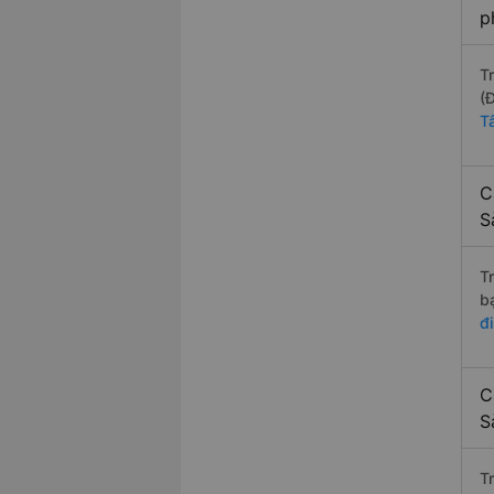
p
T
(
T
C
S
T
b
đ
C
S
T