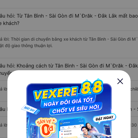
âu hỏi: Từ Tân Bình - Sài Gòn đi M`Đrăk - Đắk Lắk mất bao
e khách?
rả lời: Thời gian di chuyển bằng xe khách từ Tân Bình - Sài Gòn đi 
ật độ giao thông thuận lợi.
âu hỏi: Khoảng cách từ Tân Bình - Sài Gòn đi M`Đrăk - Đắk
huyển bằng xe khách?
rả lời: Đoạn đường đi M`Đrăk - Đắk Lắk từ Tân Bình - Sài Gòn có ch
âu hỏi: Mỗi ngày có bao nhiêu chuyến xe khách Tân Bình -
rả lời: Trung bình mỗi ngày có khoảng 32 chuyến xe bắt đầu từ 6:30