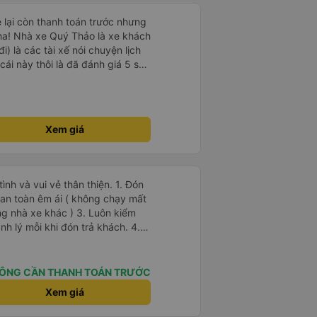
e lại còn thanh toán trước nhưng
ha! Nhà xe Quý Thảo là xe khách
i) là các tài xế nói chuyện lịch
cái này thôi là đã đánh giá 5 sao
psi rất dễ thương chứ không có
e khác. Đón trả đúng điểm.
t. Nói chung 10 điểm.
Xem giá
 và vui vẻ thân thiện. 1. Đón
g nhà xe khác ) 3. Luôn kiểm
h lý mỗi khi đón trả khách. 4.
ác tiện nghi khác, thì xe Hiếu
 Ok Trên cả tuyệt
ÔNG CẦN THANH TOÁN TRƯỚC
Xem giá
ôn vui vẻ giữ được sức khỏe !