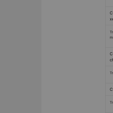
C
x
T
m
C
c
T
C
T