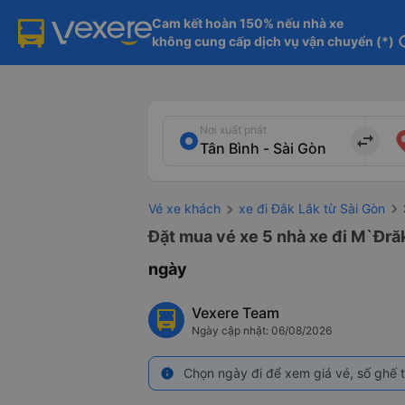
Cam kết hoàn 150% nếu nhà xe

không cung cấp dịch vụ vận chuyển (*)
in
Nơi xuất phát
import_export
Vé xe khách
xe đi Đắk Lắk từ Sài Gòn
Đặt mua vé xe 5 nhà xe đi M`Đrăk
ngày
Vexere Team
Ngày cập nhật: 06/08/2026
Chọn ngày đi để xem giá vé, số ghế t
info