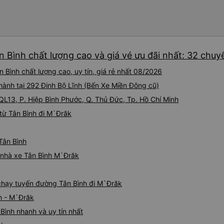
 Bình chất lượng cao và giá vé ưu đãi nhất: 32 chuy
 Bình chất lượng cao, uy tín, giá rẻ nhất 08/2026
 hành tại 292 Đinh Bộ Lĩnh (Bến Xe Miền Đông cũ)
 QL13, P. Hiệp Bình Phước, Q. Thủ Đức, Tp. Hồ Chí Minh
từ Tân Bình đi M`Đrăk
Tân Bình
á nhà xe Tân Bình M`Đrăk
e chạy tuyến đường Tân Bình đi M`Đrăk
h - M`Đrăk
Bình nhanh và uy tín nhất