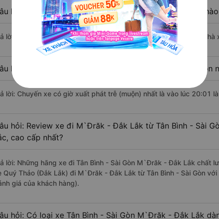
âu hỏi: Nhà xe đi Tân Bình - Sài Gòn M`Đrăk - Đắk Lắk nà
rả lời: Chuyến xe có giờ xuất phát sớm nhất vào lúc 6:30 là của nhà
âu hỏi: Nhà xe đi M`Đrăk - Đắk Lắk từ Tân Bình - Sài Gòn n
rả lời: Chuyến xe có giờ xuất phát trễ (muộn) nhất là vào lúc 20:01 
âu hỏi: Review xe đi M`Đrăk - Đắk Lắk từ Tân Bình - Sài Gò
ắc, cao cấp nhất?
rả lời: Những hãng xe đi Tân Bình - Sài Gòn M`Đrăk - Đắk Lắk chất lư
e Quý Thảo (Đắk Lắk) đi M`Đrăk - Đắk Lắk từ Tân Bình - Sài Gòn với
ánh giá của khách hàng).
âu hỏi: Có loại xe Tân Bình - Sài Gòn M`Đrăk - Đắk Lắk dàn