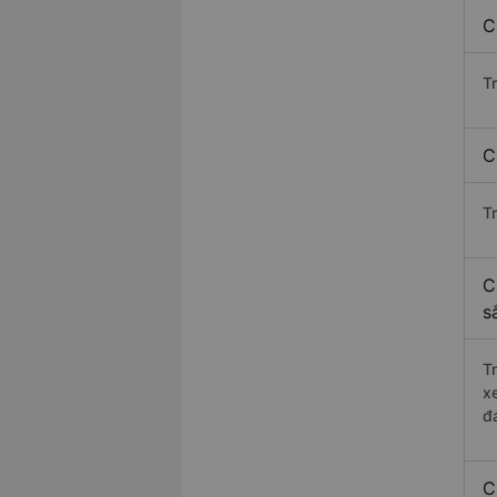
C
T
C
T
C
s
T
x
đ
C