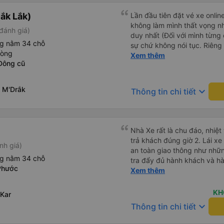
ắk Lắk)
Lần đầu tiên đặt vé xe onlin
không làm mình thất vọng n
đánh giá)
duy nhất (Đối với mình từng đ
ng nằm 34 chỗ
sự chứ không nói tục. Riêng 
hòng
rồi. Chú tài xế còn uống pe
Xem thêm
Đông cũ
hút thuốc phè phè như các x
Được nằm đúng giường đã đặ
 M'Drắk
keyboard_arrow_down
Thông tin chi tiết
Nhà Xe rất là chu đáo, nhiệt tình
trả khách đúng giờ 2. Lái xe an toàn êm ái ( không chạy mất
nh giá)
an toàn giao thông như nhữn
ng nằm 34 chỗ
tra đẩy đủ hành khách và hàn
Phước
Đặc biệt ngoài chăn gối và c
Xem thêm
Khanh còn có cả gối ôm 5. Đặc biệt nhất là hành khách còn
được tặng kèm 1 lon nước yến ướp lạnh.
KH
Kar
vời, mình sẽ tiếp tục đặt vé nhà xe cho những chuyến đi tiếp
keyboard_arrow_down
Thông tin chi tiết
theo. Chúc nhà xe tương lai càng phát triển và đội ngũ công
nhân viên của nhà xe luôn lu