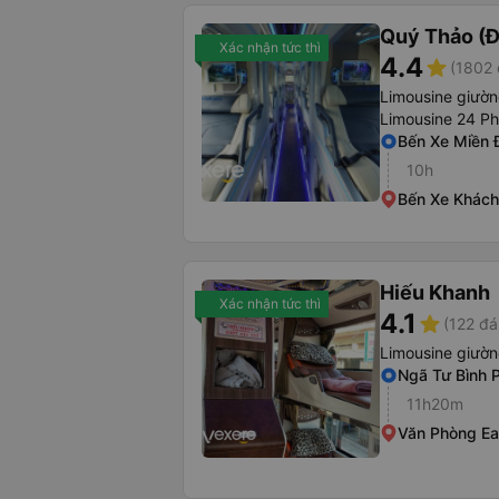
Quý Thảo (Đ
Xác nhận tức thì
4.4
star
(1802 
Limousine giườ
Limousine 24 P
Bến Xe Miền 
10h
Bến Xe Khách
Hiếu Khanh
Xác nhận tức thì
4.1
star
(122 đá
Limousine giườ
Ngã Tư Bình 
11h20m
Văn Phòng Ea