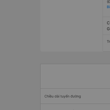
(
B
C
G
T
Chiều dài tuyến đường