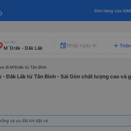
Đơn hàng của tôi
M
fo
Nơi đến
add
Nhập ngày đi
Thêm
xe đi M'Đrăk từ Tân Bình
 - Đắk Lắk từ Tân Bình - Sài Gòn chất lượng cao và g
rống và ưu đãi khi đặt vé