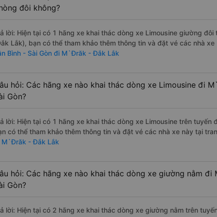
hòng đôi không?
rả lời: Hiện tại có 1 hãng xe khai thác dòng xe Limousine giường đô
Đắk Lắk), bạn có thể tham khảo thêm thông tin và đặt vé các nhà xe 
ân Bình - Sài Gòn đi M`Đrăk - Đắk Lắk
âu hỏi: Các hãng xe nào khai thác dòng xe Limousine đi M`
ài Gòn?
rả lời: Hiện tại có 1 hãng xe khai thác dòng xe Limousine trên tuyến
ạn có thể tham khảo thêm thông tin và đặt vé các nhà xe này tại tra
i M`Đrăk - Đắk Lắk
âu hỏi: Các hãng xe nào khai thác dòng xe giường nằm đi 
ài Gòn?
rả lời: Hiện tại có 2 hãng xe khai thác dòng xe giường nằm trên tuy