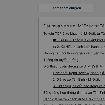
Xem thêm chuyến
Đặt mua vé xe đi M`Đrăk từ Tân
Tư vấn TOP 2 xe khách đi M`Đrăk từ Tân
🚌 1. Xe Quý Thảo (Đắk Lắk) khởi
🚌 2. Xe Hiếu Khanh khởi hành tại
Những câu hỏi thường gặp về tuyến xe 
Thông tin tuyến đường
Giới thiệu tuyến đường xe đi M`Đrăk từ 
1. Về chất lượng, review, đánh gi
2. Giá vé xe Tân Bình - M`Đrăk
3. Giới thiệu, tư vấn các dòng x
Bảng tổng hợp thông tin nhà xe Tân Bìn
Cách đặt vé xe khách đi M`Đrăk từ Tân 