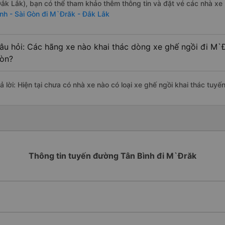
Đắk Lắk), bạn có thể tham khảo thêm thông tin và đặt vé các nhà xe 
ình - Sài Gòn đi M`Đrăk - Đắk Lắk
âu hỏi: Các hãng xe nào khai thác dòng xe ghế ngồi đi M`Đ
òn?
rả lời: Hiện tại chưa có nhà xe nào có loại xe ghế ngồi khai thác tuy
Thông tin tuyến đường Tân Bình đi M`Đrăk