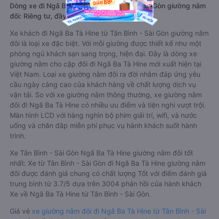
Dòng xe đi Ngã Ba Tà Hine từ Tân Bình - Sài Gòn giường nằm
đôi: Riêng tư, đầy đủ tiện nghi
Xe khách đi Ngã Ba Tà Hine từ Tân Bình - Sài Gòn giường nằm
đôi là loại xe đặc biệt. Với mỗi giường được thiết kế như một
phòng ngủ khách sạn sang trọng, hiện đại. Đây là dòng xe
giường nằm cho cặp đôi đi Ngã Ba Tà Hine mới xuất hiện tại
Việt Nam. Loại xe giường nằm đôi ra đời nhằm đáp ứng yêu
cầu ngày càng cao của khách hàng về chất lượng dịch vụ
vận tải. So với xe giường nằm thông thường, xe giường nằm
đôi đi Ngã Ba Tà Hine có nhiều ưu điểm và tiện nghi vượt trội.
Màn hình LCD với hàng nghìn bộ phim giải trí, wifi, và nước
uống và chăn đắp miễn phí phục vụ hành khách suốt hành
trình.
Xe Tân Bình - Sài Gòn Ngã Ba Tà Hine giường nằm đôi tốt
nhất: Xe từ Tân Bình - Sài Gòn đi Ngã Ba Tà Hine giường nằm
đôi được đánh giá chung có chất lượng Tốt với điểm đánh giá
trung bình từ 3.7/5 dựa trên 3004 phản hồi của hành khách
Xe về Ngã Ba Tà Hine từ Tân Bình - Sài Gòn.
Giá vé
xe giường nằm đôi đi Ngã Ba Tà Hine từ Tân Bình - Sài