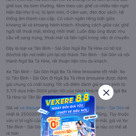
ghế bọc da bình thường. Kèm theo các ghế có nhiều tiện nghi
hiện đại như ti-vi, tủ lạnh mini, ổ cắm usb, đèn đọc sách, hệ
thống âm thanh cao cấp. Có vách ngăn riêng biệt giữa
khoang lái và khoang hành khách. Khoảng cách giữa các ghế
ngồi rất thoải mái, không nhồi nhét. Luôn đáp ứng được nhu
cầu về sang trọng, thoải mái và tiện nghi trong việc di chuyển.
Đây là loại xe Tân Bình - Sài Gòn Ngã Ba Tà Hine có hỗ trợ
đón/trả tận nơi miễn phí tại nội thành Tân Bình - Sài Gòn và nội
thành Ngã Ba Tà Hine, rất thuận tiện cho du khách.
Xe Tân Bình - Sài Gòn Ngã Ba Tà Hine limousine tốt nhất: Xe
từ Tân Bình - Sài Gòn đi Ngã Ba Tà Hine limousine được đánh
giá chung có chất lượng Tốt với điểm đánh giá trung bình từ
3.7/5 dựa trên 3004 phản hồi của hành khách Xe về Ngã Ba
Tà Hine từ Tân Bình - Sài Gòn.
Giá vé
xe limousine đi Ngã Ba Tà Hine từ Tân Bình - Sài Gòn
rẻ
nhất là 350000VND của hãng xe Tân Quang Dũng. Tùy thuộc
vào vị trí ngồi của bạn và chương trình khuyến mãi, giá vé Xe
Tân Bình - Sài Gòn đi Ngã Ba Tà Hine limousine này có thể sẽ
rẻ hơn