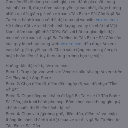
Cho nên để dễ dàng so sánh giá, xem đánh giá chất lượng
các nhà xe đi, được đảm bảo quyền lợi cao nhất, được hưởng
nhiều ưu đãi giảm giá vé xe khách Tân Bình - Sài Gòn Ngã Ba
Tà Hine, hành khách có thể đặt mua tại website
Vexere.com
-
Hệ thống đặt vé xe khách chất lượng, và uy tín nhất tại Việt
Nam, đảm bảo giữ chỗ 100%. Đối với bất cứ giao dịch đặt
mua vé xe khách đi Ngã Ba Tà Hine từ Tân Bình - Sài Gòn nào
của quý khách tại trang web
Vexere.com
đều được Vexere
cam kết giải quyết sự cố. Chính sách tặng coupon giảm giá
hoặc hoàn tiền sẽ tùy theo từng trường hợp sự việc.
Hướng dẫn đặt vé tại Vexere.com:
Bước 1: Truy cập vào website Vexere hoặc tải app Vexere trên
CH Play hoặc App Store.
Bước 2: Chọn điểm đi, điểm đến, ngày đi, sau đó chọn “TÌM
VÉ XE”.
Bước 3: Chọn hãng xe khách đi Ngã Ba Tà Hine từ Tân Bình -
Sài Gòn, giờ khởi hành phù hợp. Bấm chọn vào khung giờ quý
khách muốn đi để tiến hành đặt vé.
Bước 4: Chọn vị trí/giường ghế, điểm đón, điểm trả và nhập
thông tin hành khách khi đặt mua vé xe đi Ngã Ba Tà Hine từ
Tân Bình - Sài Gòn