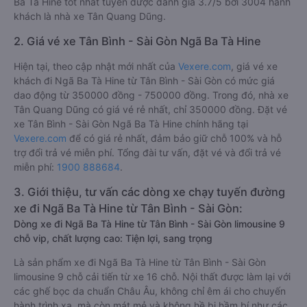
Ba Tà Hine tốt nhất tuyến được đánh giá 3.7/5 bởi 3004 hành
khách là nhà xe Tân Quang Dũng.
2. Giá vé xe Tân Bình - Sài Gòn Ngã Ba Tà Hine
Hiện tại, theo cập nhật mới nhất của
Vexere.com
, giá vé xe
khách đi Ngã Ba Tà Hine từ Tân Bình - Sài Gòn có mức giá
dao động từ 350000 đồng - 750000 đồng. Trong đó, nhà xe
Tân Quang Dũng có giá vé rẻ nhất, chỉ 350000 đồng. Đặt vé
xe Tân Bình - Sài Gòn Ngã Ba Tà Hine chính hãng tại
Vexere.com
để có giá rẻ nhất, đảm bảo giữ chỗ 100% và hỗ
trợ đổi trả vé miễn phí. Tổng đài tư vấn, đặt vé và đổi trả vé
miễn phí:
1900 888684
.
3. Giới thiệu, tư vấn các dòng xe chạy tuyến đường
xe đi Ngã Ba Tà Hine từ Tân Bình - Sài Gòn:
Dòng xe đi Ngã Ba Tà Hine từ Tân Bình - Sài Gòn limousine 9
chỗ vip, chất lượng cao: Tiện lợi, sang trọng
Là sản phẩm xe đi Ngã Ba Tà Hine từ Tân Bình - Sài Gòn
limousine 9 chỗ cải tiến từ xe 16 chỗ. Nội thất được làm lại với
các ghế bọc da chuẩn Châu Âu, không chỉ êm ái cho chuyến
hành trình xa, mà còn mát mẻ và không hề bị hầm bí như các