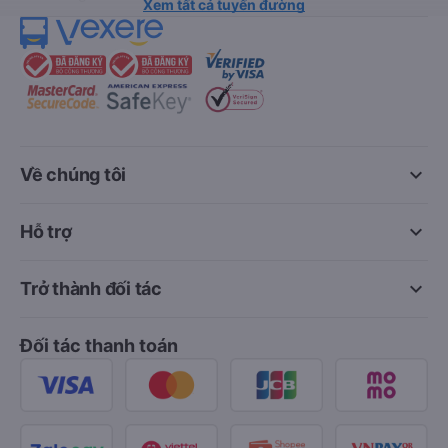
Xem tất cả tuyến đường
keyboard_arrow_down
Về chúng tôi
keyboard_arrow_down
Hỗ trợ
keyboard_arrow_down
Trở thành đối tác
Đối tác thanh toán