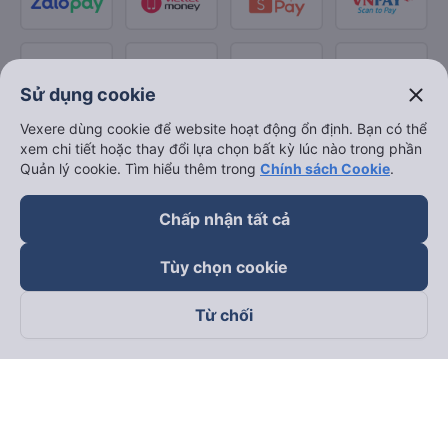
close
Sử dụng cookie
Vexere dùng cookie để website hoạt động ổn định. Bạn có thể
xem chi tiết hoặc thay đổi lựa chọn bất kỳ lúc nào trong phần
Quản lý cookie. Tìm hiểu thêm trong
Chính sách Cookie
.
Chấp nhận tất cả
Tùy chọn cookie
Từ chối
Theo dõi chúng tôi trên
Facebook
Tiktok
Youtube
Công ty TNHH Thương Mại Dịch Vụ Vexere