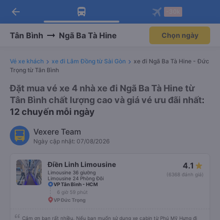
arrow_back
Tải app Vexere ngay!
Tải app Vexere
-30k
Mở app
Mở app
Nhận ưu đãi thành viên độc
-30k/ghế khi đặt vé máy bay qua
quyền
app
Tân Bình
Ngã Ba Tà Hine
Chọn ngày
Vé xe khách
xe đi Lâm Đồng từ Sài Gòn
xe đi Ngã Ba Tà Hine - Đức
Trọng từ Tân Bình
Đặt mua vé xe 4 nhà xe đi Ngã Ba Tà Hine từ
Tân Bình chất lượng cao và giá vé ưu đãi nhất
:
12 chuyến mỗi ngày
Vexere Team
Ngày cập nhật: 07/08/2026
Điền Linh Limousine
4.1
Limousine 36 giường
(6368 đánh giá)
Limousine 24 Phòng Đôi
VP Tân Bình - HCM
6 giờ 59 phút
VP Đức Trọng
Cảm ơn bạn rất nhiều. Nếu bạn muốn sử dụng xe cabin từ Phú Mỹ Hưng đi