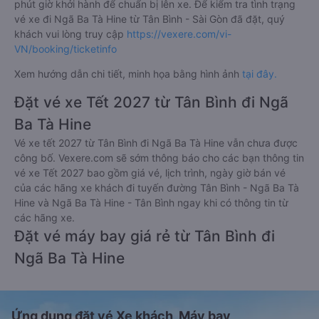
phút giờ khởi hành để chuẩn bị lên xe. Để kiểm tra tình trạng
vé xe đi Ngã Ba Tà Hine từ Tân Bình - Sài Gòn đã đặt, quý
khách vui lòng truy cập
https://vexere.com/vi-
VN/booking/ticketinfo
Xem hướng dẫn chi tiết, minh họa bằng hình ảnh
tại đây.
Đặt vé xe Tết 2027 từ Tân Bình đi Ngã
Ba Tà Hine
Vé xe tết 2027 từ Tân Bình đi Ngã Ba Tà Hine vẫn chưa được
công bố. Vexere.com sẽ sớm thông báo cho các bạn thông tin
vé xe Tết 2027 bao gồm giá vé, lịch trình, ngày giờ bán vé
của các hãng xe khách đi tuyến đường Tân Bình - Ngã Ba Tà
Hine và Ngã Ba Tà Hine - Tân Bình ngay khi có thông tin từ
các hãng xe.
Đặt vé máy bay giá rẻ từ Tân Bình đi
Ngã Ba Tà Hine
Ứng dụng đặt vé Xe khách, Máy bay,