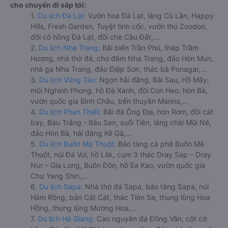
cho chuyến đi sắp tới:
1.
Du lịch Đà Lạt:
Vườn hoa Đà Lạt, làng Cù Lần, Happy
Hills, Fresh Garden, Tuyệt tình cốc, vườn thú Zoodoo,
đồi cỏ hồng Đà Lạt, đồi chè Cầu Đất,...
2.
Du lịch Nha Trang:
Bãi biển Trần Phú, tháp Trầm
Hương, nhà thờ đá, chợ đêm Nha Trang, đảo Hòn Mun,
nhà ga Nha Trang, đảo Điệp Sơn, thác bà Ponagar,...
3.
Du lịch Vũng Tàu:
Ngọn hải đăng, Bãi Sau, Hồ Mây,
mũi Nghinh Phong, hồ Đá Xanh, đồi Con Heo, hòn Bà,
vườn quốc gia Bình Châu, bến thuyền Marina,...
4.
Du lịch Phan Thiết:
Bãi đá Ông Địa, hòn Rơm, đồi cát
bay, Bàu Trắng - Bàu Sen, suối Tiên, làng chài Mũi Né,
đảo Hòn Bà, hải đăng Kê Gà,...
5.
Du lịch Buôn Ma Thuột:
Bảo tàng cà phê Buôn Mê
Thuột, núi Đá Voi, hồ Lắk, cụm 3 thác Dray Sap – Dray
Nur – Gia Long, Buôn Đôn, hồ Ea Kao, vườn quốc gia
Chư Yang Shin,...
6.
Du lịch Sapa:
Nhà thờ đá Sapa, bảo tàng Sapa, núi
Hàm Rồng, bản Cát Cát, thác Tiên Sa, thung lũng Hoa
Hồng, thung lũng Mường Hoa,...
7.
Du lịch Hà Giang:
Cao nguyên đá Đồng Văn, cột cờ