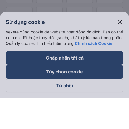
close
Sử dụng cookie
Vexere dùng cookie để website hoạt động ổn định. Bạn có thể
xem chi tiết hoặc thay đổi lựa chọn bất kỳ lúc nào trong phần
Quản lý cookie. Tìm hiểu thêm trong
Chính sách Cookie
.
Chấp nhận tất cả
Tùy chọn cookie
Từ chối
Theo dõi chúng tôi trên
Facebook
Tiktok
Youtube
Công ty TNHH Thương Mại Dịch Vụ Vexere