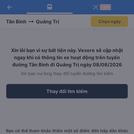
arrow_back
Tải app Vexere ngay!
Tải app Vexere
-30k
Mở app
Mở app
Nhận ưu đãi thành viên độc
-30k/ghế khi đặt vé máy bay qua
quyền
app
Tân Bình
Quảng Trị
Chọn ngày
Xin lỗi bạn vì sự bất tiện này. Vexere sẽ cập nhật
ngay khi có thông tin xe hoạt động trên tuyến
đường Tân Bình đi Quảng Trị ngày 08/08/2026
Xin bạn vui lòng thay đổi tuyến đường tìm kiếm
Thay đổi tìm kiếm
Bạn có thể tham khảo thêm một số điểm đến hấp dẫn khác