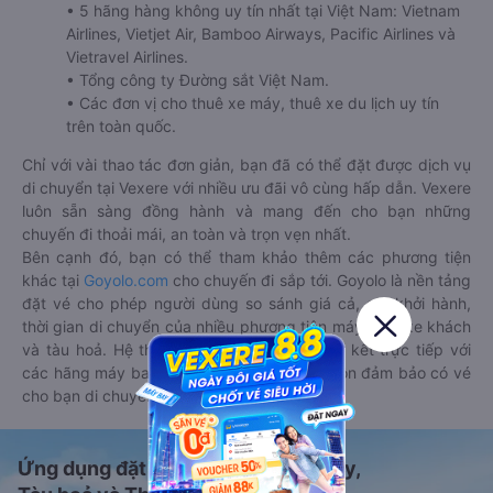
• 5 hãng hàng không uy tín nhất tại Việt Nam: Vietnam
Airlines, Vietjet Air, Bamboo Airways, Pacific Airlines và
Vietravel Airlines.
• Tổng công ty Đường sắt Việt Nam.
• Các đơn vị cho thuê xe máy, thuê xe du lịch uy tín
trên toàn quốc.
Chỉ với vài thao tác đơn giản, bạn đã có thể đặt được dịch vụ
di chuyển tại Vexere với nhiều ưu đãi vô cùng hấp dẫn. Vexere
luôn sẵn sàng đồng hành và mang đến cho bạn những
chuyến đi thoải mái, an toàn và trọn vẹn nhất.
Bên cạnh đó, bạn có thể tham khảo thêm các phương tiện
khác tại
Goyolo.com
cho chuyến đi sắp tới. Goyolo là nền tảng
đặt vé cho phép người dùng so sánh giá cả, giờ khởi hành,
thời gian di chuyển của nhiều phương tiện máy bay, xe khách
và tàu hoả. Hệ thống của Goyolo được liên kết trực tiếp với
các hãng máy bay, xe khách và tàu hoả, luôn đảm bảo có vé
cho bạn di chuyển.
Ứng dụng đặt vé Xe khách, Máy bay,