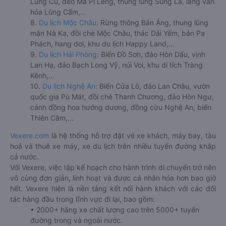
Lũng Cú, đèo Mã Pí Lèng, thung lũng Sủng Là, làng văn
hóa Lũng Cẩm,...
8.
Du lịch Mộc Châu:
Rừng thông Bản Áng, thung lũng
mận Nà Ka, đồi chè Mộc Châu, thác Dải Yếm, bản Pa
Phách, hang dơi, khu du lịch Happy Land,...
9.
Du lịch Hải Phòng:
Biển Đồ Sơn, đảo Hòn Dấu, vịnh
Lan Hạ, đảo Bạch Long Vỹ, núi Voi, khu di tích Tràng
Kênh,...
10.
Du lịch Nghệ An:
Biển Cửa Lò, đảo Lan Châu, vườn
quốc gia Pù Mát, đồi chè Thanh Chương, đảo Hòn Ngư,
cánh đồng hoa hướng dương, đồng cừu Nghệ An, biển
Thiên Cầm,...
Vexere.com
là hệ thống hỗ trợ đặt vé xe khách, máy bay, tàu
hoả và thuê xe máy, xe du lịch trên nhiều tuyến đường khắp
cả nước.
Với Vexere, việc lập kế hoạch cho hành trình di chuyển trở nên
vô cùng đơn giản, linh hoạt và được cá nhân hóa hơn bao giờ
hết. Vexere hiện là nền tảng kết nối hành khách với các đối
tác hàng đầu trong lĩnh vực đi lại, bao gồm:
• 2000+ hãng xe chất lượng cao trên 5000+ tuyến
đường trong và ngoài nước.