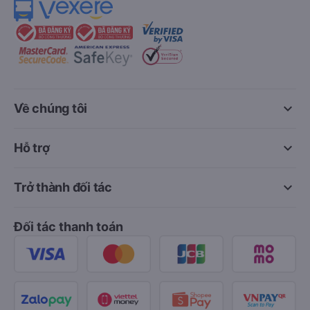
keyboard_arrow_down
Về chúng tôi
keyboard_arrow_down
Hỗ trợ
keyboard_arrow_down
Trở thành đối tác
Đối tác thanh toán