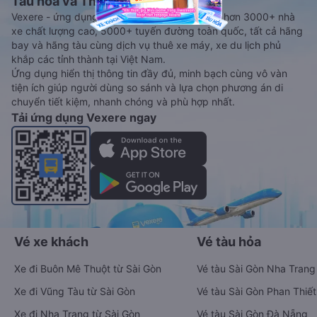
Tàu hoả và Thuê xe
Vexere - ứng dụng đặt vé đa phương tiện với hơn 3000+ nhà
xe chất lượng cao, 5000+ tuyến đường toàn quốc, tất cả hãng
bay và hãng tàu cùng dịch vụ thuê xe máy, xe du lịch phủ
khắp các tỉnh thành tại Việt Nam.
Ứng dụng hiển thị thông tin đầy đủ, minh bạch cùng vô vàn
tiện ích giúp người dùng so sánh và lựa chọn phương án di
chuyển tiết kiệm, nhanh chóng và phù hợp nhất.
Tải ứng dụng Vexere ngay
Vé xe khách
Vé tàu hỏa
Xe đi Buôn Mê Thuột từ Sài Gòn
Vé tàu Sài Gòn Nha Trang
Xe đi Vũng Tàu từ Sài Gòn
Vé tàu Sài Gòn Phan Thiết
Xe đi Nha Trang từ Sài Gòn
Vé tàu Sài Gòn Đà Nẵng