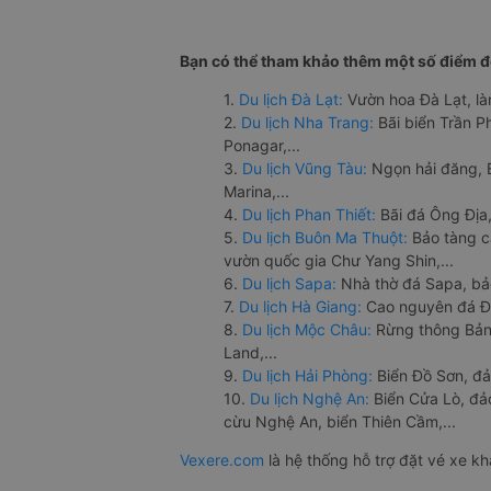
Bạn có thể tham khảo thêm một số điểm đế
1.
Du lịch Đà Lạt:
Vườn hoa Đà Lạt, là
2.
Du lịch Nha Trang:
Bãi biển Trần 
Ponagar,...
3.
Du lịch Vũng Tàu:
Ngọn hải đăng, 
Marina,...
4.
Du lịch Phan Thiết:
Bãi đá Ông Địa,
5.
Du lịch Buôn Ma Thuột:
Bảo tàng c
vườn quốc gia Chư Yang Shin,...
6.
Du lịch Sapa:
Nhà thờ đá Sapa, bả
7.
Du lịch Hà Giang:
Cao nguyên đá Đồ
8.
Du lịch Mộc Châu:
Rừng thông Bản 
Land,...
9.
Du lịch Hải Phòng:
Biển Đồ Sơn, đả
10.
Du lịch Nghệ An:
Biển Cửa Lò, đ
cừu Nghệ An, biển Thiên Cầm,...
Vexere.com
là hệ thống hỗ trợ đặt vé xe k