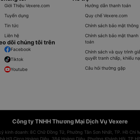
Giới Thiệu Vexere.com
Hướng dẫn thanh toán
Tuyển dụng
Quy chế Vexere.com
Tin tức
Chính sách bảo mật thông 
Liên hệ
Chính sách bảo mật thanh
eo dõi chúng tôi trên
toán
Facebook
Chính sách và quy trình giả
quyết tranh chấp, khiếu nạ
Tiktok
Câu hỏi thường gặp
Youtube
Công ty TNHH Thương Mại Dịch Vụ Vexere
 ký kinh doanh: 8C Chữ Đồng Tử, Phường Tân Sơn Nhất, TP. Hồ Chí M
nhà H3 Circo Hoàng Diệu, 384 Hoàng Diệu, Phường Khánh Hội, TP Hồ