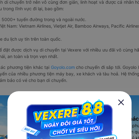
nh di chuyển trở nên vô cùng đơn giản, linh hoạt và được cá nhân h
 trong lĩnh vực đi lại, bao gồm:
n 5000+ tuyến đường trong và ngoài nước.
ệt Nam: Vietnam Airlines, Vietjet Air, Bamboo Airways, Pacific Airlines
 du lịch uy tín trên toàn quốc.
thể đặt được dịch vụ di chuyển tại Vexere với nhiều ưu đãi vô cùng 
i, an toàn và trọn vẹn nhất.
ác phương tiện khác tại
Goyolo.com
cho chuyến đi sắp tới. Goyolo
huyển của nhiều phương tiện máy bay, xe khách và tàu hoả. Hệ thống
đảm bảo có vé cho bạn di chuyển.
Ứng dụng đặt vé Xe khác
Vexere - ứng dụng đặt vé đa ph
cao, 5000+ tuyến đường toàn qu
vụ thuê xe máy, xe du lịch phủ k