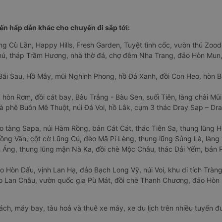
n hấp dẫn khác cho chuyến đi sắp tới:
ng Cù Lần, Happy Hills, Fresh Garden, Tuyệt tình cốc, vườn thú Zoodo
Phú, tháp Trầm Hương, nhà thờ đá, chợ đêm Nha Trang, đảo Hòn Mun,
Bãi Sau, Hồ Mây, mũi Nghinh Phong, hồ Đá Xanh, đồi Con Heo, hòn B
 hòn Rơm, đồi cát bay, Bàu Trắng - Bàu Sen, suối Tiên, làng chài Mũi
à phê Buôn Mê Thuột, núi Đá Voi, hồ Lắk, cụm 3 thác Dray Sap – Dra
o tàng Sapa, núi Hàm Rồng, bản Cát Cát, thác Tiên Sa, thung lũng 
ng Văn, cột cờ Lũng Cú, đèo Mã Pí Lèng, thung lũng Sủng Là, làng 
Áng, thung lũng mận Nà Ka, đồi chè Mộc Châu, thác Dải Yếm, bản P
o Hòn Dấu, vịnh Lan Hạ, đảo Bạch Long Vỹ, núi Voi, khu di tích Tràng
ảo Lan Châu, vườn quốc gia Pù Mát, đồi chè Thanh Chương, đảo Hò
hách, máy bay, tàu hoả và thuê xe máy, xe du lịch trên nhiều tuyến 