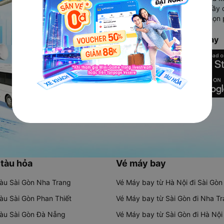
Ứng dụng hiển thị thông tin đầy 
người dùng so sánh và lựa chọn 
chóng và phù hợp nhất.
Tải ứng dụng Vexere ngay
 tàu hỏa
Vé máy bay
tàu Sài Gòn Nha Trang
Vé Máy bay từ Hà Nội đi Sài Gòn
tàu Sài Gòn Phan Thiết
Vé Máy bay từ Sài Gòn đi Nha T
tàu Sài Gòn Đà Nẵng
Vé Máy bay từ Sài Gòn đi Hà Nội