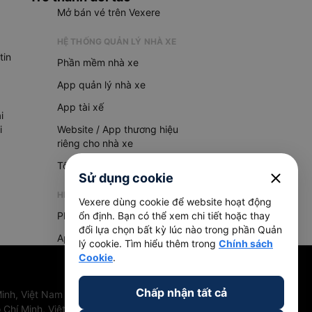
Mở bán vé trên Vexere
HỆ THỐNG QUẢN LÝ NHÀ XE
tin
Phần mềm nhà xe
App quản lý nhà xe
App tài xế
i
i
Website / App thương hiệu
riêng cho nhà xe
Tổng đài AI
close
Sử dụng cookie
HỆ THỐNG QUẢN LÝ HÀNG HOÁ
Vexere dùng cookie để website hoạt động
Phần mềm quản lý hàng hoá
ổn định. Bạn có thể xem chi tiết hoặc thay
đổi lựa chọn bất kỳ lúc nào trong phần Quản
App quản lý hàng hoá
lý cookie. Tìm hiểu thêm trong
Chính sách
Cookie
.
Chấp nhận tất cả
inh, Việt Nam
 Chí Minh, Việt Nam