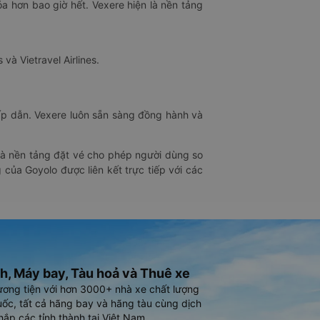
óa hơn bao giờ hết. Vexere hiện là nền tảng
 và Vietravel Airlines.
hấp dẫn. Vexere luôn sẵn sàng đồng hành và
 là nền tảng đặt vé cho phép người dùng so
 của Goyolo được liên kết trực tiếp với các
h, Máy bay, Tàu hoả và Thuê xe
ương tiện với hơn 3000+ nhà xe chất lượng
ốc, tất cả hãng bay và hãng tàu cùng dịch
hắp các tỉnh thành tại Việt Nam.