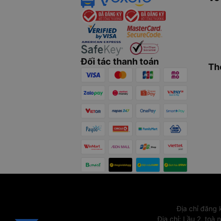
Đối tác thanh toán
Th
Địa chỉ đăng
Địa chỉ
:
Lầu 2, toà 