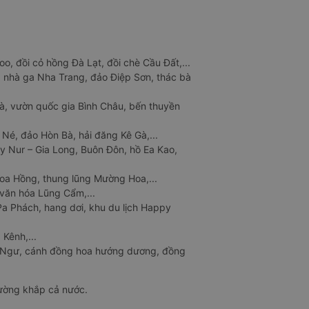
o, đồi cỏ hồng Đà Lạt, đồi chè Cầu Đất,...
 nhà ga Nha Trang, đảo Điệp Sơn, thác bà
à, vườn quốc gia Bình Châu, bến thuyền
 Né, đảo Hòn Bà, hải đăng Kê Gà,...
y Nur – Gia Long, Buôn Đôn, hồ Ea Kao,
Hoa Hồng, thung lũng Mường Hoa,...
văn hóa Lũng Cẩm,...
a Phách, hang dơi, khu du lịch Happy
 Kênh,...
n Ngư, cánh đồng hoa hướng dương, đồng
đường khắp cả nước.