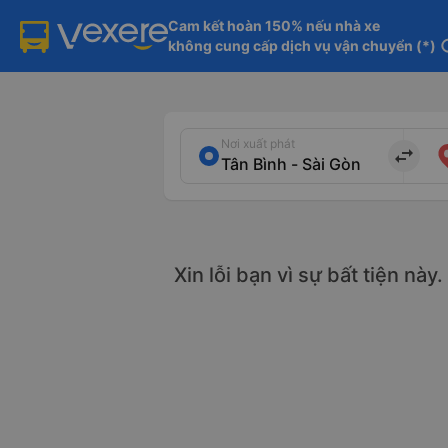
Cam kết hoàn 150% nếu nhà xe

không cung cấp dịch vụ vận chuyển (*)
in
Nơi xuất phát
import_export
Xin lỗi bạn vì sự bất tiện này