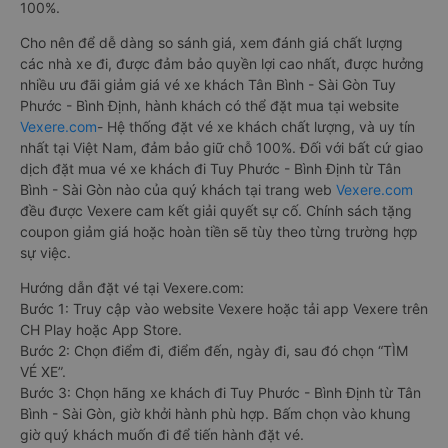
100%.
Cho nên để dễ dàng so sánh giá, xem đánh giá chất lượng
các nhà xe đi, được đảm bảo quyền lợi cao nhất, được hưởng
nhiều ưu đãi giảm giá vé xe khách Tân Bình - Sài Gòn Tuy
Phước - Bình Định, hành khách có thể đặt mua tại website
Vexere.com
- Hệ thống đặt vé xe khách chất lượng, và uy tín
nhất tại Việt Nam, đảm bảo giữ chỗ 100%. Đối với bất cứ giao
dịch đặt mua vé xe khách đi Tuy Phước - Bình Định từ Tân
Bình - Sài Gòn nào của quý khách tại trang web
Vexere.com
đều được Vexere cam kết giải quyết sự cố. Chính sách tặng
coupon giảm giá hoặc hoàn tiền sẽ tùy theo từng trường hợp
sự việc.
Hướng dẫn đặt vé tại Vexere.com:
Bước 1: Truy cập vào website Vexere hoặc tải app Vexere trên
CH Play hoặc App Store.
Bước 2: Chọn điểm đi, điểm đến, ngày đi, sau đó chọn “TÌM
VÉ XE”.
Bước 3: Chọn hãng xe khách đi Tuy Phước - Bình Định từ Tân
Bình - Sài Gòn, giờ khởi hành phù hợp. Bấm chọn vào khung
giờ quý khách muốn đi để tiến hành đặt vé.