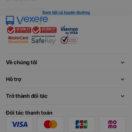
Hải Phòng đi Hà Nội
Xem tất cả tuyến đường
keyboard_arrow_down
Về chúng tôi
keyboard_arrow_down
Hỗ trợ
keyboard_arrow_down
Trở thành đối tác
Đối tác thanh toán