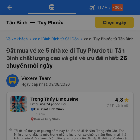
arrow_back
Tải app Vexere ngay!
Tải app Vexere
978
k
-30k
Mở app
Mở app
Nhận ưu đãi thành viên độc
-30k/ghế khi đặt vé máy bay qua
quyền
app
Tân Bình
Tuy Phước
Chọn ngày
Vé xe khách
xe đi Bình Định từ Sài Gòn
xe đi Tuy Phước từ Tân Bình
Đặt mua vé xe 5 nhà xe đi Tuy Phước từ Tân
Bình chất lượng cao và giá vé ưu đãi nhất
: 26
chuyến mỗi ngày
Vexere Team
Ngày cập nhật: 09/08/2026
Trọng Thủy Limousine
4.8
Limousine 24 phòng Đôi
(1741 đánh giá)
Cầu vượt Linh Xuân
10 giờ
Bến xe Quy Nhơn
Tôi đã sử dụng xe giường nằm này hai lần để đi từ Nha Trang đến Cần Thơ.
Nhìn chung, đây là một trong những lựa chọn xe giường nằm thoải mái nhất
trên tuyến đường này. Một điều quan trọng cần đề cập là không có nhà vệ