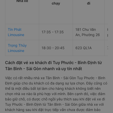
Nhà xe
chạy
đi
Tín Phát
181 Chu Văn
Kim
17:35 - 17:35
Limousine
An, Phường 26
phố
Trọng Thủy
18:30 - 20:45
623 QL1A
71 
Limousine
Cách đặt vé xe khách đi Tuy Phước - Bình Định từ
Tân Bình - Sài Gòn nhanh và uy tín nhất
Việc có rất nhiều nhà xe Tân Bình - Sài Gòn Tuy Phước - Bình
Định giúp cho du khách có đa dạng sự lựa chọn. Đây cũng có
thể là một điều bất lợi làm cho hàng khách không biết nên
chọn nhà xe nào là phù hợp với mình. Bên cạnh đó, việc đảm
bảo giữ chỗ, có được chỗ ngồi yêu thích sau khi đặt vé xe đi
Tuy Phước - Bình Định từ Tân Bình - Sài Gòn giữa nhà xe với
khách hàng sau khi đặt trực tiếp vẫn chưa được đảm bảo