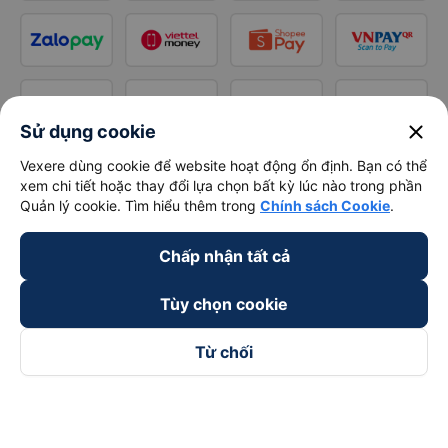
close
Sử dụng cookie
Vexere dùng cookie để website hoạt động ổn định. Bạn có thể
xem chi tiết hoặc thay đổi lựa chọn bất kỳ lúc nào trong phần
Quản lý cookie. Tìm hiểu thêm trong
Chính sách Cookie
.
Chấp nhận tất cả
Tùy chọn cookie
Từ chối
Theo dõi chúng tôi trên
Facebook
Tiktok
Youtube