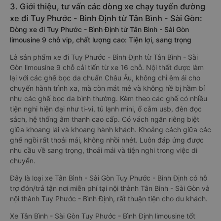
3. Giới thiệu, tư vấn các dòng xe chạy tuyến đường
xe đi Tuy Phước - Bình Định từ Tân Bình - Sài Gòn:
Dòng xe đi Tuy Phước - Bình Định từ Tân Bình - Sài Gòn
limousine 9 chỗ vip, chất lượng cao: Tiện lợi, sang trọng
Là sản phẩm xe đi Tuy Phước - Bình Định từ Tân Bình - Sài
Gòn limousine 9 chỗ cải tiến từ xe 16 chỗ. Nội thất được làm
lại với các ghế bọc da chuẩn Châu Âu, không chỉ êm ái cho
chuyến hành trình xa, mà còn mát mẻ và không hề bị hầm bí
như các ghế bọc da bình thường. Kèm theo các ghế có nhiều
tiện nghi hiện đại như ti-vi, tủ lạnh mini, ổ cắm usb, đèn đọc
sách, hệ thống âm thanh cao cấp. Có vách ngăn riêng biệt
giữa khoang lái và khoang hành khách. Khoảng cách giữa các
ghế ngồi rất thoải mái, không nhồi nhét. Luôn đáp ứng được
nhu cầu về sang trọng, thoải mái và tiện nghi trong việc di
chuyển.
Đây là loại xe Tân Bình - Sài Gòn Tuy Phước - Bình Định có hỗ
trợ đón/trả tận nơi miễn phí tại nội thành Tân Bình - Sài Gòn và
nội thành Tuy Phước - Bình Định, rất thuận tiện cho du khách.
Xe Tân Bình - Sài Gòn Tuy Phước - Bình Định limousine tốt