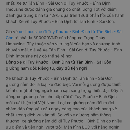
nhất: Xe từ Tân Bình - Sài Gòn đi Tuy Phước - Bình Định
limousine được đánh giá chung có chất lượng Tốt với điểm
đánh giá trung bình từ 4.9/5 dựa trên 1866 phản hồi của hành
khách Xe về Tuy Phước - Bình Định từ Tân Bình - Sài Gòn.
Giá vé
xe limousine đi Tuy Phước - Bình Định từ Tân Bình - Sài
Gòn
rẻ nhất là 590000VND của hãng xe Trọng Thủy
Limousine. Tùy thuộc vào vị trí ngồi của bạn và chương trình
khuyến mãi, giá vé Xe Tân Bình - Sài Gòn đi Tuy Phước - Bình
Định limousine này có thể sẽ rẻ hơn
Dòng xe đi Tuy Phước - Bình Định từ Tân Bình - Sài Gòn
giường nằm đôi: Riêng tư, đầy đủ tiện nghi
Xe khách đi Tuy Phước - Bình Định từ Tân Bình - Sài Gòn
giường nằm đôi là loại xe đặc biệt. Với mỗi giường được thiết
kế như một phòng ngủ khách sạn sang trọng, hiện đại. Đây là
dòng xe giường nằm cho cặp đôi đi Tuy Phước - Bình Định
mới xuất hiện tại Việt Nam. Loại xe giường nằm đôi ra đời
nhằm đáp ứng yêu cầu ngày càng cao của khách hàng về
chất lượng dịch vụ vận tải. So với xe giường nằm thông
thường, xe giường nằm đôi đi Tuy Phước - Bình Định có nhiều
ưu điểm và tiện nghi vượt trội. Màn hình LCD với hàng nghìn