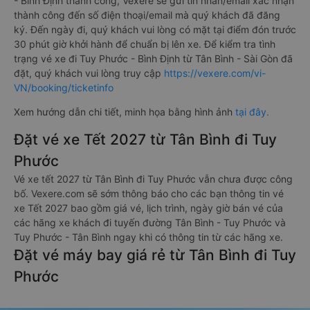
- Bình Định thành công, Vexere sẽ gửi tin nhắn/email xác nhận
thành công đến số điện thoại/email mà quý khách đã đăng
ký. Đến ngày đi, quý khách vui lòng có mặt tại điểm đón trước
30 phút giờ khởi hành để chuẩn bị lên xe. Để kiểm tra tình
trạng vé xe đi Tuy Phước - Bình Định từ Tân Bình - Sài Gòn đã
đặt, quý khách vui lòng truy cập
https://vexere.com/vi-
VN/booking/ticketinfo
Xem hướng dẫn chi tiết, minh họa bằng hình ảnh
tại đây.
Đặt vé xe Tết 2027 từ Tân Bình đi Tuy
Phước
Vé xe tết 2027 từ Tân Bình đi Tuy Phước vẫn chưa được công
bố. Vexere.com sẽ sớm thông báo cho các bạn thông tin vé
xe Tết 2027 bao gồm giá vé, lịch trình, ngày giờ bán vé của
các hãng xe khách đi tuyến đường Tân Bình - Tuy Phước và
Tuy Phước - Tân Bình ngay khi có thông tin từ các hãng xe.
Đặt vé máy bay giá rẻ từ Tân Bình đi Tuy
Phước