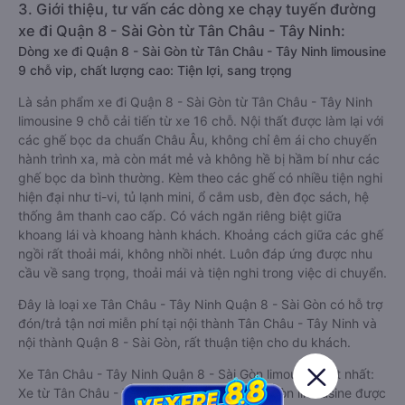
3. Giới thiệu, tư vấn các dòng xe chạy tuyến đường
xe đi Quận 8 - Sài Gòn từ Tân Châu - Tây Ninh:
Dòng xe đi Quận 8 - Sài Gòn từ Tân Châu - Tây Ninh limousine
9 chỗ vip, chất lượng cao: Tiện lợi, sang trọng
Là sản phẩm xe đi Quận 8 - Sài Gòn từ Tân Châu - Tây Ninh
limousine 9 chỗ cải tiến từ xe 16 chỗ. Nội thất được làm lại với
các ghế bọc da chuẩn Châu Âu, không chỉ êm ái cho chuyến
hành trình xa, mà còn mát mẻ và không hề bị hầm bí như các
ghế bọc da bình thường. Kèm theo các ghế có nhiều tiện nghi
hiện đại như ti-vi, tủ lạnh mini, ổ cắm usb, đèn đọc sách, hệ
thống âm thanh cao cấp. Có vách ngăn riêng biệt giữa
khoang lái và khoang hành khách. Khoảng cách giữa các ghế
ngồi rất thoải mái, không nhồi nhét. Luôn đáp ứng được nhu
cầu về sang trọng, thoải mái và tiện nghi trong việc di chuyển.
Đây là loại xe Tân Châu - Tây Ninh Quận 8 - Sài Gòn có hỗ trợ
đón/trả tận nơi miễn phí tại nội thành Tân Châu - Tây Ninh và
nội thành Quận 8 - Sài Gòn, rất thuận tiện cho du khách.
Xe Tân Châu - Tây Ninh Quận 8 - Sài Gòn limousine tốt nhất:
Xe từ Tân Châu - Tây Ninh đi Quận 8 - Sài Gòn limousine được