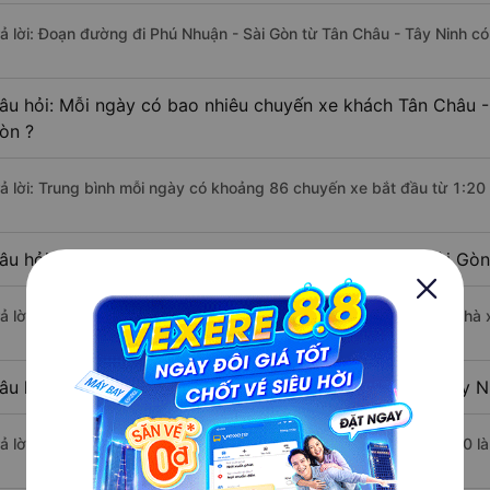
rả lời: Đoạn đường đi Phú Nhuận - Sài Gòn từ Tân Châu - Tây Ninh c
âu hỏi: Mỗi ngày có bao nhiêu chuyến xe khách Tân Châu -
òn ?
rả lời: Trung bình mỗi ngày có khoảng 86 chuyến xe bắt đầu từ 1:20
âu hỏi: Nhà xe đi Tân Châu - Tây Ninh Phú Nhuận - Sài Gò
rả lời: Chuyến xe có giờ xuất phát sớm nhất vào lúc 1:20 là của nhà
âu hỏi: Nhà xe đi Phú Nhuận - Sài Gòn từ Tân Châu - Tây N
rả lời: Chuyến xe có giờ xuất phát trễ (muộn) nhất là vào lúc 20:20 