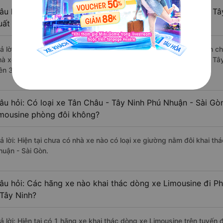
âu hỏi: Review xe đi Phú Nhuận - Sài Gòn từ Tân Châu - Tâ
uất sắc, cao cấp nhất?
rả lời: Những hãng xe đi Tân Châu - Tây Ninh Phú Nhuận - Sài Gòn chấ
hà xe Huệ Nghĩa Limousine đi Phú Nhuận - Sài Gòn từ Tân Châu - Tây
rên 347 đánh giá của khách hàng).
âu hỏi: Có loại xe Tân Châu - Tây Ninh Phú Nhuận - Sài Gò
imousine phòng đôi không?
rả lời: Hiện tại chưa có nhà xe nào có loại xe giường nằm đôi khai th
huận - Sài Gòn.
âu hỏi: Các hãng xe nào khai thác dòng xe Limousine đi P
 Tây Ninh?
rả lời: Hiện tại có 1 hãng xe khai thác dòng xe Limousine trên tuyến