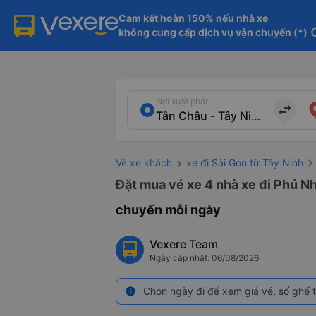
Cam kết hoàn 150% nếu nhà xe

không cung cấp dịch vụ vận chuyển (*)
in
Nơi xuất phát
import_export
Vé xe khách
xe đi Sài Gòn từ Tây Ninh
Đặt mua vé xe 4 nhà xe đi Phú Nh
chuyến mỗi ngày
Vexere Team
Ngày cập nhật: 06/08/2026
Chọn ngày đi để xem giá vé, số ghế t
info