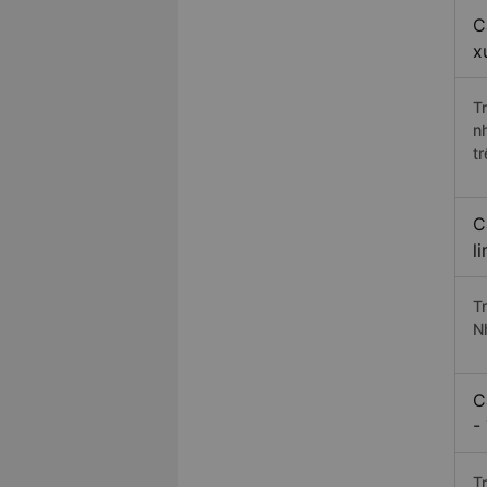
C
x
T
n
t
C
l
T
N
C
-
T