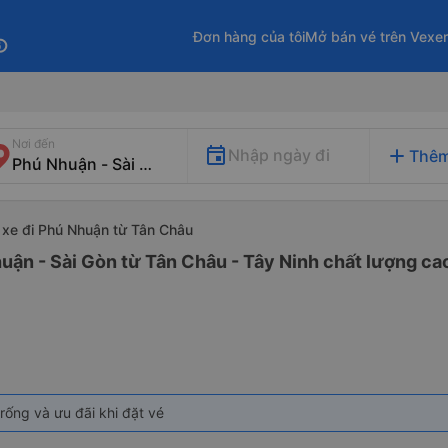
Đơn hàng của tôi
Mở bán vé trên Vexe
fo
Nơi đến
add
Nhập ngày đi
Thêm
xe đi Phú Nhuận từ Tân Châu
uận - Sài Gòn từ Tân Châu - Tây Ninh chất lượng cao
rống và ưu đãi khi đặt vé