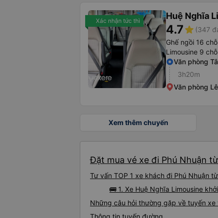
Huệ Nghĩa L
Xác nhận tức thì
4.7
star
(347 đ
Ghế ngồi 16 chỗ
Limousine 9 chỗ
Văn phòng T
3h20m
Văn phòng Lê
Xem thêm chuyến
Đặt mua vé xe đi Phú Nhuận từ
Tư vấn TOP 1 xe khách đi Phú Nhuận từ 
🚌 1. Xe Huệ Nghĩa Limousine khở
Những câu hỏi thường gặp về tuyến xe
Thông tin tuyến đường