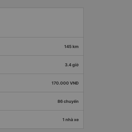
145 km
3.4 giờ
170.000 VNĐ
86 chuyến
1 nhà xe