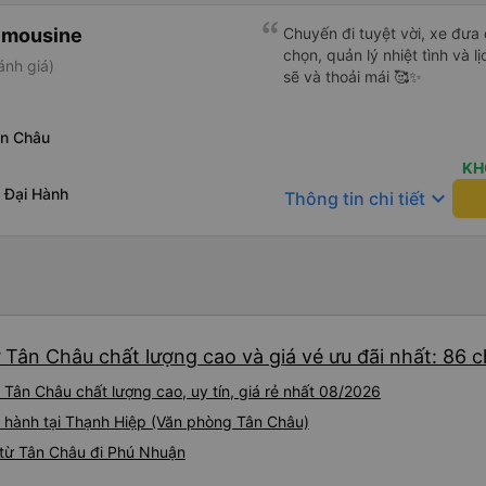
imousine
Chuyến đi tuyệt vời, xe đưa
chọn, quản lý nhiệt tình và l
ánh giá)
sẽ và thoải mái 🥰✨
ân Châu
KH
 Đại Hành
keyboard_arrow_down
Thông tin chi tiết
 Tân Châu chất lượng cao và giá vé ưu đãi nhất: 86 
Tân Châu chất lượng cao, uy tín, giá rẻ nhất 08/2026
i hành tại Thạnh Hiệp (Văn phòng Tân Châu)
 từ Tân Châu đi Phú Nhuận