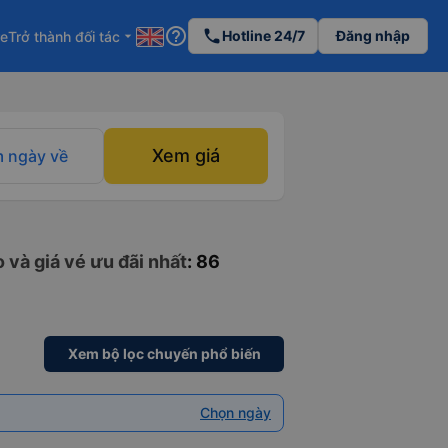
help_outline
phone
Hotline 24/7
Đăng nhập
re
Trở thành đối tác
arrow_drop_down
Xem giá
 ngày về
 và giá vé ưu đãi nhất
: 86
Xem bộ lọc chuyến phổ biến
Chọn ngày