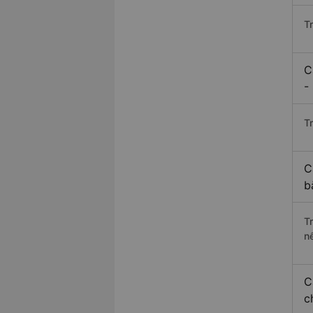
T
C
-
Tr
C
b
T
n
C
c