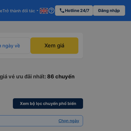
help_outline
phone
Hotline 24/7
Đăng nhập
re
Trở thành đối tác
arrow_drop_down
Xem giá
 ngày về
giá vé ưu đãi nhất
: 86 chuyến
Xem bộ lọc chuyến phổ biến
Chọn ngày