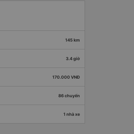
145 km
3.4 giờ
170.000 VNĐ
86 chuyến
1 nhà xe