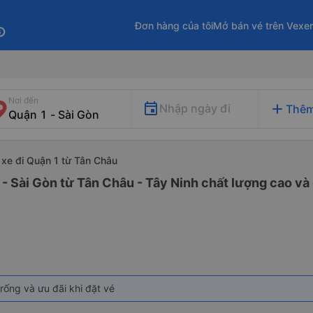
Đơn hàng của tôi
Mở bán vé trên Vexe
fo
Nơi đến
add
Nhập ngày đi
Thêm
xe đi Quận 1 từ Tân Châu
 - Sài Gòn từ Tân Châu - Tây Ninh chất lượng cao và 
rống và ưu đãi khi đặt vé