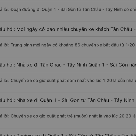
rả lời: Đoạn đường đi Quận 1 - Sài Gòn từ Tân Châu - Tây Ninh có c
âu hỏi: Mỗi ngày có bao nhiêu chuyến xe khách Tân Châu - 
rả lời: Trung bình mỗi ngày có khoảng 86 chuyến xe bắt đầu từ 1:20
âu hỏi: Nhà xe đi Tân Châu - Tây Ninh Quận 1 - Sài Gòn n
rả lời: Chuyến xe có giờ xuất phát sớm nhất vào lúc 1:20 là của nhà
âu hỏi: Nhà xe đi Quận 1 - Sài Gòn từ Tân Châu - Tây Ninh 
rả lời: Chuyến xe có giờ xuất phát trễ (muộn) nhất là vào lúc 20:20 
âu hỏi: Review xe đi Quận 1 - Sài Gòn từ Tân Châu - Tây Ni