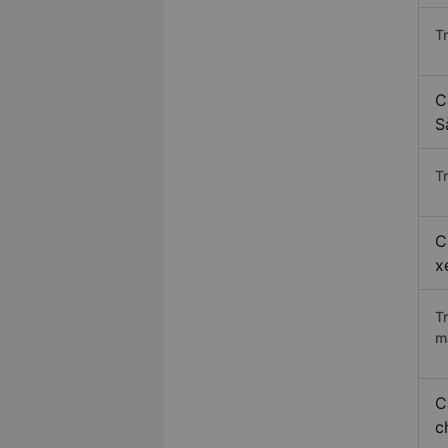
T
C
S
Tr
C
x
T
m
C
c