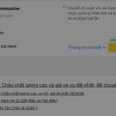
imousine
Chuyến đi tuyệt vời, xe đưa
chọn, quản lý nhiệt tình và l
ánh giá)
sẽ và thoải mái 🥰✨
ên
KH
 Đại Hành
keyboard_arrow_down
Thông tin chi tiết
 Châu chất lượng cao và giá vé ưu đãi nhất: 86 chuy
 Châu chất lượng cao, uy tín, giá rẻ nhất 08/2026
 hành tại QL22B (Bến xe Tân Biên)
từ Tân Châu đi Quận 1