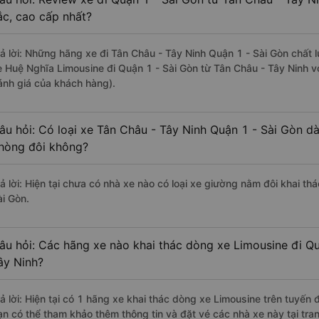
ắc, cao cấp nhất?
rả lời: Những hãng xe đi Tân Châu - Tây Ninh Quận 1 - Sài Gòn chất l
e Huệ Nghĩa Limousine đi Quận 1 - Sài Gòn từ Tân Châu - Tây Ninh v
ánh giá của khách hàng).
âu hỏi: Có loại xe Tân Châu - Tây Ninh Quận 1 - Sài Gòn dà
hòng đôi không?
rả lời: Hiện tại chưa có nhà xe nào có loại xe giường nằm đôi khai th
ài Gòn.
âu hỏi: Các hãng xe nào khai thác dòng xe Limousine đi Qu
ây Ninh?
rả lời: Hiện tại có 1 hãng xe khai thác dòng xe Limousine trên tuyến
ạn có thể tham khảo thêm thông tin và đặt vé các nhà xe này tại tra