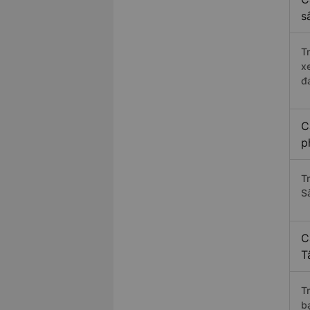
s
T
x
đ
C
p
T
S
C
T
T
b