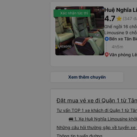
Huệ Nghĩa L
Xác nhận tức thì
4.7
star
(347 đ
Ghế ngồi 16 chỗ
Limousine 9 chỗ
Bến xe Tân Bi
4h5m
Văn phòng Lê
Xem thêm chuyến
Đặt mua vé xe đi Quận 1 từ Tân
Tư vấn TOP 1 xe khách đi Quận 1 từ Tân
🚌 1. Xe Huệ Nghĩa Limousine khởi
Những câu hỏi thường gặp về tuyến xe 
Thông tin tuyến đường