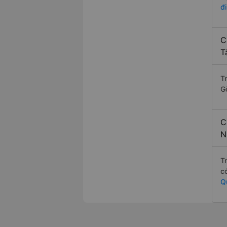
đ
C
T
T
G
C
N
T
c
Q