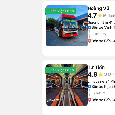
Hoàng Vũ
Xác nhận tức thì
4.7
star
(6 đánh
Giường nằm 41 
Bến xe Vĩnh 
8h35m
Bến xe Bến C
Tư Tiến
Xác nhận tức thì
4.9
star
(813 đ
Limousine 24 P
Bến xe Rạch 
7h45m
Bến xe Bến C