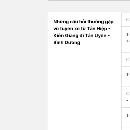
C
Những câu hỏi thường gặp
về tuyến xe từ Tân Hiệp -
T
Kiên Giang đi Tân Uyên -
x
Bình Dương
C
T
C
-
Tr