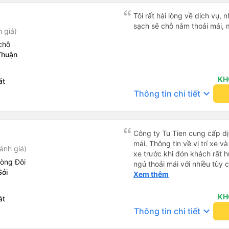
Tôi rất hài lòng về dịch vụ, n
sạch sẽ chỗ nằm thoải mái, 
 giá)
chỗ
Thuận
KH
át
keyboard_arrow_down
Thông tin chi tiết
Công ty Tu Tien cung cấp dịc
mái. Thông tin về vị trí xe v
ánh giá)
xe trước khi đón khách rất h
hòng Đôi
ngủ thoải mái với nhiều tùy
Sỏi
USB được đặt ở vị trí thuận t
Xem thêm
đến điểm đến sớm hơn dự ki
KH
át
keyboard_arrow_down
Thông tin chi tiết