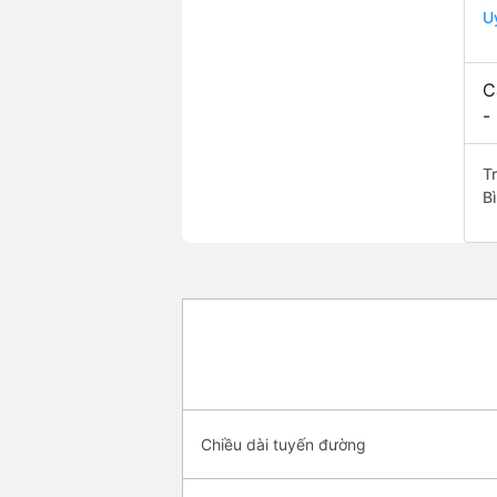
U
C
-
Tr
B
Chiều dài tuyến đường