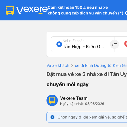
Cam kết hoàn 150% nếu nhà xe

không cung cấp dịch vụ vận chuyển (*)
in
Nơi xuất phát
import_export
Vé xe khách
xe đi Bình Dương từ Kiên Gi
Đặt mua vé xe 5 nhà xe đi Tân Uy
chuyến mỗi ngày
Vexere Team
Ngày cập nhật: 08/08/2026
Chọn ngày đi để xem giá vé, số ghế t
info