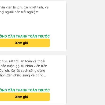
hân viên lái phụ xe nhiệt tình, xe
mọi người nên trải nghiệm
ÔNG CẦN THANH TOÁN TRƯỚC
Xem giá
h vụ rất tốt, an toàn và thoải
à các cuộc gọi từ nhân viên trên
ữu ích. Xe rất sạch sẽ, giường
 chọn đèn chiếu sáng và cổng
iện. Nhân viên rất lịch sự và xe
ến. Cảm ơn!
ÔNG CẦN THANH TOÁN TRƯỚC
Xem giá