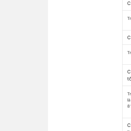
C
T
C
T
C
t
T
l
8
C