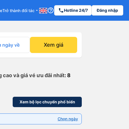
help_outline
phone
Hotline 24/7
Đăng nhập
re
Trở thành đối tác
arrow_drop_down
Xem giá
 ngày về
 cao và giá vé ưu đãi nhất
: 8
Xem bộ lọc chuyến phổ biến
Chọn ngày