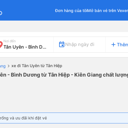
Đơn hàng của tôi
Mở bán vé trên Vexe
fo
Nơi đến
add
Nhập ngày đi
Thêm
xe đi Tân Uyên từ Tân Hiệp
ang
ên - Bình Dương từ Tân Hiệp - Kiên Giang chất lượng
rống và ưu đãi khi đặt vé