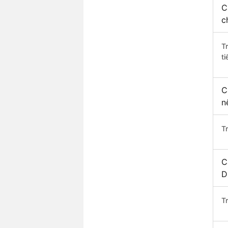
C
c
T
ti
C
n
T
C
D
T