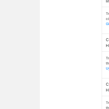
l
T
c
G
C
H
T
t
U
C
H
T
t