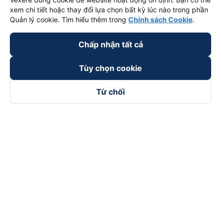
xem chi tiết hoặc thay đổi lựa chọn bất kỳ lúc nào trong phần
Quản lý cookie. Tìm hiểu thêm trong
Chính sách Cookie
.
Chấp nhận tất cả
Tùy chọn cookie
Từ chối
Theo dõi chúng tôi trên
Facebook
Tiktok
Youtube
Công ty TNHH Thương Mại Dịch Vụ Vexere
Địa chỉ đăng ký kinh doanh: 8C Chữ Đồng Tử, Phường Tân
Sơn Nhất, TP. Hồ Chí Minh, Việt Nam
Địa chỉ
:
Lầu 2, toà nhà H3 Circo Hoàng Diệu, 384 Hoàng Diệu,
Phường Khánh Hội, TP Hồ Chí Minh, Việt Nam
Tầng 3, toà nhà 101 Láng Hạ, 101 Láng Hạ, Phường Láng, TP.
Hà Nội, Việt Nam