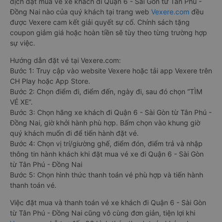
dịch đặt mua vé xe khách đi Quận 6 - Sài Gòn từ Tân Phú -
Đồng Nai nào của quý khách tại trang web
Vexere.com
đều
được Vexere cam kết giải quyết sự cố. Chính sách tặng
coupon giảm giá hoặc hoàn tiền sẽ tùy theo từng trường hợp
sự việc.
Hướng dẫn đặt vé tại Vexere.com:
Bước 1: Truy cập vào website Vexere hoặc tải app Vexere trên
CH Play hoặc App Store.
Bước 2: Chọn điểm đi, điểm đến, ngày đi, sau đó chọn “TÌM
VÉ XE”.
Bước 3: Chọn hãng xe khách đi Quận 6 - Sài Gòn từ Tân Phú -
Đồng Nai, giờ khởi hành phù hợp. Bấm chọn vào khung giờ
quý khách muốn đi để tiến hành đặt vé.
Bước 4: Chọn vị trí/giường ghế, điểm đón, điểm trả và nhập
thông tin hành khách khi đặt mua vé xe đi Quận 6 - Sài Gòn
từ Tân Phú - Đồng Nai
Bước 5: Chọn hình thức thanh toán vé phù hợp và tiến hành
thanh toán vé.
Việc đặt mua và thanh toán vé xe khách đi Quận 6 - Sài Gòn
từ Tân Phú - Đồng Nai cũng vô cùng đơn giản, tiện lợi khi