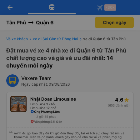
arrow_back
Tải app Vexere ngay!
Tải app Vexere
-30k
Mở app
Mở app
Nhận ưu đãi thành viên độc
-30k/ghế khi đặt vé máy bay qua
quyền
app
Tân Phú
Quận 6
Chọn ngày
Vé xe khách
xe đi Sài Gòn từ Đồng Nai
xe đi Quận 6 từ Tân Phú
Đặt mua vé xe 4 nhà xe đi Quận 6 từ Tân Phú
chất lượng cao và giá vé ưu đãi nhất
: 14
chuyến mỗi ngày
Vexere Team
Ngày cập nhật: 09/08/2026
Nhật Đoan Limousine
4.6
Limousine 9 chỗ
(653 đánh giá)
Limousine 12 chỗ
Chợ Phương Lâm
2 giờ 55 phút
Văn phòng Sài Gòn
mình đc gọi báo đầy đủ khi giờ đón thay đổi, tài xế lịch sự, chạy rất êm và
thoải mái. Trên xe có hành khách gây khó dễ cho tài xế và phiền mọi ng,