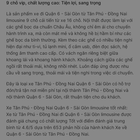
9 chỗ vip, chất lượng cao: Tiện lợi, sang trọng
Là sản phẩm xe đi Quận 6 - Sài Gòn từ Tân Phú - Đồng Nai
limousine 9 chỗ cải tiến từ xe 16 chỗ. Nội thất được làm lại với
các ghế bọc da chuẩn Châu Âu, không chỉ êm ái cho chuyến
hành trình xa, mà còn mát mẻ và không hề bị hầm bí như các
ghế bọc da bình thường. Kèm theo các ghế có nhiều tiện nghi
hiện đại như ti-vi, tủ lạnh mini, ổ cắm usb, đèn đọc sách, hệ
thống âm thanh cao cấp. Có vách ngăn riêng biệt giữa
khoang lái và khoang hành khách. Khoảng cách giữa các ghế
ngồi rất thoải mái, không nhồi nhét. Luôn đáp ứng được nhu
cầu về sang trọng, thoải mái và tiện nghi trong việc di chuyển.
Đây là loại xe Tân Phú - Đồng Nai Quận 6 - Sài Gòn có hỗ trợ
đón/trả tận nơi miễn phí tại nội thành Tân Phú - Đồng Nai và
nội thành Quận 6 - Sài Gòn, rất thuận tiện cho du khách.
Xe Tân Phú - Đồng Nai Quận 6 - Sài Gòn limousine tốt nhất:
Xe từ Tân Phú - Đồng Nai đi Quận 6 - Sài Gòn limousine được
đánh giá chung có chất lượng Tốt với điểm đánh giá trung
bình từ 4.6/5 dựa trên 653 phản hồi của hành khách Xe về
Quận 6 - Sài Gòn từ Tân Phú - Đồng Nai.