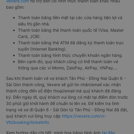
Vexere.com
hỗ trợ đến 06 hình thức thanh toán khác nhau
bao gồm:
Thanh toán bằng tiền mặt tại các cửa hàng tiện lợi và
siêu thị gần nhà.
Thanh toán bằng thẻ thanh toán quốc tế (Visa, Master
Card, JCB).
Thanh toán bằng thẻ ATM đã đăng ký thanh toán trực
tuyến (Internet Banking).
Thanh toán bằng hình thức chuyển khoản ngân hàng.
Bên cạnh đó, quý khách cũng có thể thanh toán vé
thông qua các ví Momo, ZaloPay, AirPay, VNPay,…
Sau khi thanh toán vé xe khách Tân Phú - Đồng Nai Quận 6 -
Sài Gòn thành công, Vexere sẽ gửi tin nhắn/email xác nhận
thành công đến số điện thoại/email mà quý khách đã đăng
ký. Đến ngày đi, quý khách vui lòng có mặt tại điểm đón trước
30 phút giờ khởi hành để chuẩn bị lên xe. Để kiểm tra tình
trạng vé xe đi Quận 6 - Sài Gòn từ Tân Phú - Đồng Nai đã đặt,
quý khách vui lòng truy cập
https://vexere.com/vi-
VN/booking/ticketinfo
Xem hướng dẫn chi tiết, minh họa bằng hình ảnh
tại đây.